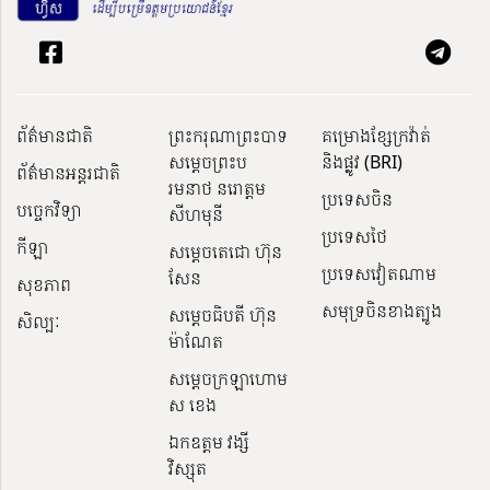
ព័ត៌មានជាតិ
ព្រះករុណាព្រះបាទ
គម្រោងខ្សែក្រវ៉ាត់
សម្តេចព្រះប
និងផ្លូវ (BRI)
ព័ត៌មានអន្តរជាតិ
រមនាថ នរោត្តម
ប្រទេសចិន
បច្ចេកវិទ្យា
សីហមុនី
ប្រទេសថៃ
កីឡា
សម្តេចតេជោ ហ៊ុន
ប្រទេសវៀតណាម
សែន
សុខភាព
សមុទ្រចិនខាងត្បូង
សម្ដេចធិបតី ហ៊ុន
សិល្បៈ
ម៉ាណែត
សម្ដេចក្រឡាហោម
ស ខេង
ឯកឧត្តម វង្សី
វិស្សុត