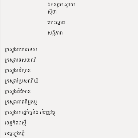
ឯកឧត្តម ស្វាយ
ស៊ីថា
បោះឆ្នោត
សន្តិភាព
ក្រសួងការបរទេស
ក្រសួងទេសចរណ៍
ក្រសួងបរិស្ថាន
ក្រសួងប្រៃសណីយ៍
ក្រសួងព័ត៌មាន
ក្រសួងពាណិជ្ជកម្ម
ក្រសួងសេដ្ឋកិច្ចនិង ហិរញ្ញវត្ថុ
ខេត្តកំពង់ស្ពឺ
ខេត្តត្បូងឃ្មុំ