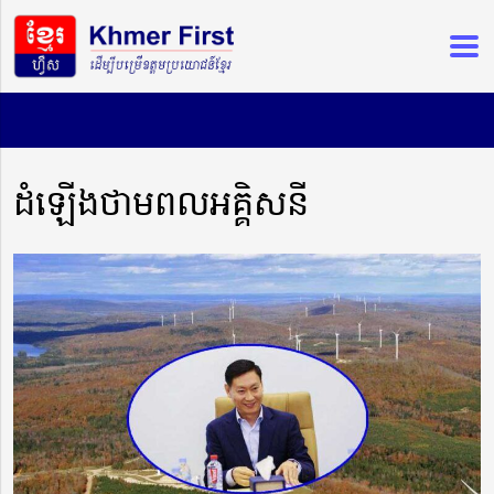
ដំឡើងថាមពលអគ្គិសនី