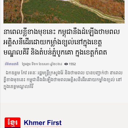
នាពេលខ្លីខាងមុខនេះ កម្ពុជានឹងដំឡើងថាមពល
អគ្គិសនីដើរដោយកម្លាំងខ្យល់នៅក្នុងខេត្ត
មណ្ឌលគិរី និងតំបន់ភ្នំបូកគោ ក្នុងខេត្តកំពត
ព័ត៌មានជាតិ
ថ្ងៃអង្គារ ទី២១ ខែឧសភា ឆ្នាំ២០២៤​
1552
ឯកឧត្ដម កែវ រតនៈ រដ្ឋមន្ដ្រីក្រសួងរ៉ែ និងថាមពល បានបញ្ជាក់ថា នាពេល
ខ្លីខាងមុខនេះ កម្ពុជានឹងដំឡើងថាមពលអគ្គិសនីដើរដោយកម្លាំងខ្យល់ នៅ
ក្នុងខេត្តមណ្ឌលគិរី