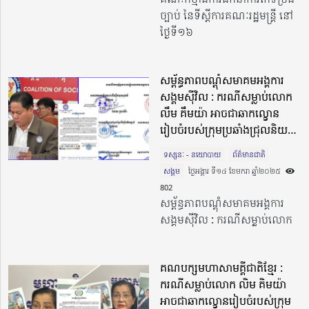
ច្បាប់ នៃទីស្តីការគណៈរដ្ឋមន្រ្តី នៅ
ថ្ងៃទី១៦
សម្ព័ន្ធភាពបណ្ដុំសមាគមអង្គការ
សង្គមស៊ីវិល : ករណីសម្លាប់លោក
លឹម គឹមយ៉ា អាចជាឆាកល្ខោន
រៀបចំរបស់ក្រុមប្រឆាំងជ្រុលនិយម
ឧទ្ទាមក្រៅច្បាប់
ទស្សនៈ - នយោបាយ
ព័ត៌មានជាតិ
សង្គម
ថ្ងៃអង្គារ ទី១៤ ខែមករា ឆ្នាំ២០២៥​
802
សម្ព័ន្ធភាពបណ្ដុំសមាគមអង្គការ
សង្គមស៊ីវិល : ករណីសម្លាប់លោក
គណបក្សមហាសាមគ្គីជាតិខ្មែរ :
ករណីសម្លាប់លោក លិម គិមយ៉ា
អាចជាឆាកល្ខោនរៀបចំរបស់ក្រុម