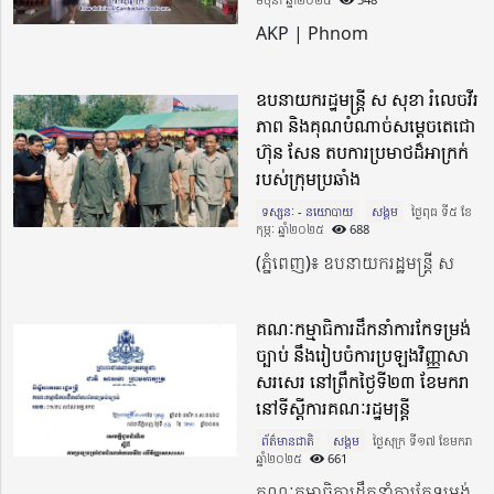
AKP | Phnom
ឧបនាយករដ្ឋមន្ត្រី ស សុខា រំលេចវីរ
ភាព និងគុណបំណាច់សម្តេចតេជោ
ហ៊ុន សែន តបការប្រមាថដ៏អាក្រក់
របស់ក្រុមប្រឆាំង
ទស្សនៈ - នយោបាយ
សង្គម
ថ្ងៃពុធ ទី៥ ខែ
កុម្ភៈ ឆ្នាំ២០២៥​
688
(ភ្នំពេញ)៖ ឧបនាយករដ្ឋមន្ត្រី ស
គណៈកម្មាធិការដឹកនាំការកែទម្រង់
ច្បាប់ នឹងរៀបចំការប្រឡងវិញ្ញាសា
សរសេរ នៅព្រឹកថ្ងៃទី២៣ ខែមករា
នៅទីស្តីការគណៈរដ្ឋមន្រ្តី
ព័ត៌មានជាតិ
សង្គម
ថ្ងៃសុក្រ ទី១៧ ខែមករា
ឆ្នាំ២០២៥​
661
គណៈកម្មាធិការដឹកនាំការកែទម្រង់