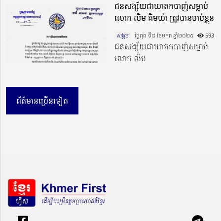
ជនសង្ស័យជាឃាតកបាញ់សម្លាប់
លោក លិម គិមយ៉ា ត្រូវបានចាប់ខ្លួន
សង្គម
ថ្ងៃពុធ ទី៨ ខែមករា ឆ្នាំ២០២៥​
593
ជនសង្ស័យជាឃាតកបាញ់សម្លាប់
លោក លិម
ព័ត៌មានច្រើនទៀត