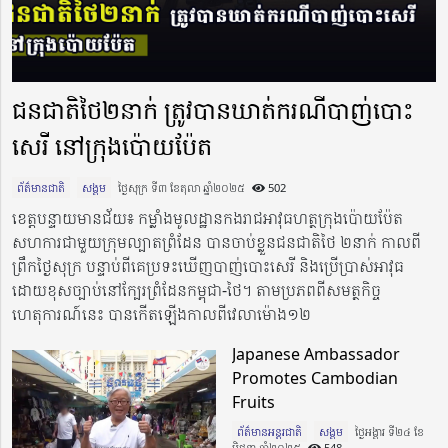
​ជនជាតិ​ថៃ​២​នាក់ ត្រូវបានឃាត់​ករណីបាញ់បោះ
សេរី​ នៅ​ក្រុង​ប៉ោយប៉ែត​
ព័ត៌មានជាតិ
សង្គម
ថ្ងៃសុក្រ ទី៣ ខែតុលា ឆ្នាំ២០២៥​
502
ខេត្ដ​បន្ទាយមានជ័យ៖ កម្លាំងមូលដ្ឋានកងរាជអាវុធហត្ថក្រុងប៉ោយប៉ែត
សហការជាមួយក្រុមល្បាតព្រំដែន បាន​ចាប់ខ្លួន​ជនជាតិ​ថៃ ២​នាក់ កាលពី​
ព្រឹក​ថ្ងៃ​សុក្រ បន្ទាប់ពី​គេ​ប្រទះឃើញបាញ់បោះសេរី និងប្រើប្រាស់អាវុធ
ដោយខុសច្បាប់នៅ​ក្បែរ​ព្រំដែន​កម្ពុជា​-​ថៃ​។​ តាម​ប្រភពពី​សមត្ថកិច្ច
ហេតុការណ៍​នេះ បាន​កើតឡើង​កាលពី​វេលា​ម៉ោង​១២
Japanese Ambassador
Promotes Cambodian
Fruits
ព័ត៌មានអន្តរជាតិ
សង្គម
ថ្ងៃអង្គារ ទី២៤ ខែ
មិថុនា ឆ្នាំ២០២៥​
548