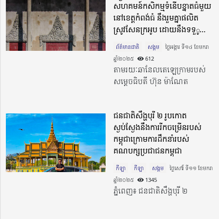
សហគមន៍កសិកម្មទំនើបខ្នាតធំមួយ
នៅខេត្តកំពង់ធំ នឹងរួមគ្នាផលិត
ស្រូវសែនក្រអូប ដោយនឹងទទួូល
តម្លៃកុងត្រាទុកជាមុន ចាប់ពី
ព័ត៌មានជាតិ
សង្គម
ថ្ងៃអង្គារ ទី១៤ ខែមករា
១៣០០៛/គីឡូក្រាមឡើងទៅ!
ឆ្នាំ២០២៥​
612
តាមរយៈឆានែលតេឡេក្រាមរបស់
សម្ដេចធិបតី ហ៊ុន ម៉ាណែត
ជនជាតិសឹង្ហបុរី ២ រូបកោត
ស្ងប់ស្ងែងនឹងការរីកចម្រើនរបស់
កម្ពុជាក្រោមការដឹកនាំរបស់
គណបក្សប្រជាជនកម្ពុជា
កីឡា
កីឡា
សង្គម
ថ្ងៃសៅរ៍ ទី១១ ខែមករា
ឆ្នាំ២០២៥​
1345
ភ្នំពេញ៖ ជនជាតិសឹង្ហបុរី ២