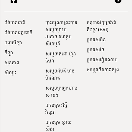
ព័ត៌មានជាតិ
ព្រះករុណាព្រះបាទ
គម្រោងខ្សែក្រវ៉ាត់
សម្តេចព្រះប
និងផ្លូវ (BRI)
ព័ត៌មានអន្តរជាតិ
រមនាថ នរោត្តម
ប្រទេសចិន
បច្ចេកវិទ្យា
សីហមុនី
ប្រទេសថៃ
កីឡា
សម្តេចតេជោ ហ៊ុន
ប្រទេសវៀតណាម
សែន
សុខភាព
សមុទ្រចិនខាងត្បូង
សម្ដេចធិបតី ហ៊ុន
សិល្បៈ
ម៉ាណែត
សម្ដេចក្រឡាហោម
ស ខេង
ឯកឧត្តម វង្សី
វិស្សុត
ឯកឧត្តម ស្វាយ
ស៊ីថា