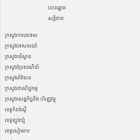
បោះឆ្នោត
សន្តិភាព
ក្រសួងការបរទេស
ក្រសួងទេសចរណ៍
ក្រសួងបរិស្ថាន
ក្រសួងប្រៃសណីយ៍
ក្រសួងព័ត៌មាន
ក្រសួងពាណិជ្ជកម្ម
ក្រសួងសេដ្ឋកិច្ចនិង ហិរញ្ញវត្ថុ
ខេត្តកំពង់ស្ពឺ
ខេត្តត្បូងឃ្មុំ
ខេត្តសៀមរាប