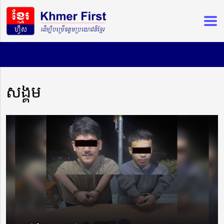
សង្គម