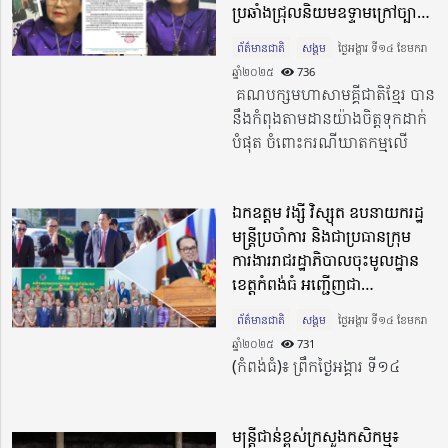
ប្រឆាំងជ្រុលនិយមឧទ្ទាមក្រៅច្បាប់
ដើម្បីទម្លាក់កំហុសមកលើរាជ
ព័ត៌មានជាតិ
សង្គម
ថ្ងៃអង្គារ ទី១៤ ខែមករា
រដ្ឋាភិបាលកម្ពុជា
ឆ្នាំ២០២៥​
736
គណបក្សមហាសាមគ្គីជាតិខ្មែរ បាន
នឹងកំពុងតាមដានយ៉ាងចិត្តទុកដាក់
បំផុត ចំពោះករណីឃាតកម្មលើ
ឯកឧត្តម វង្សី វិស្សុត ឧបនាយករដ្ឋ
មន្ត្រីប្រចាំការ និងជាប្រធានក្រុម
ការងាររាជរដ្ឋាភិបាលចុះមូលដ្ឋាន
ខេត្តកំពង់ធំ អញ្ជើញជា
អធិបតីបិទសន្និបាតប្រចាំឆ្នាំរបស់
ព័ត៌មានជាតិ
សង្គម
ថ្ងៃអង្គារ ទី១៤ ខែមករា
រដ្ឋបាលខេត្តកំពង់ធំ
ឆ្នាំ២០២៥​
731
(កំពង់ធំ)៖ ព្រឹកថ្ងៃអង្គារ ទី១៤
មន្ត្រីជាន់ខ្ពស់ក្រសួងកសិកម្ម៖