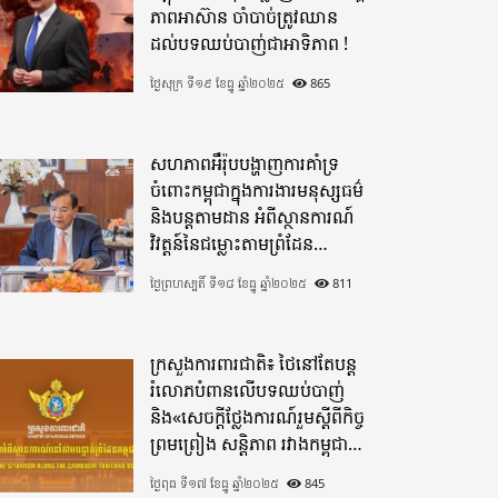
ភាពអាស៊ាន ចាំបាច់ត្រូវឈាន
ដល់បទឈប់បាញ់ជាអាទិភាព !
ថ្ងៃសុក្រ ទី១៩ ខែធ្នូ ឆ្នាំ២០២៥
865
សហភាពអឺរ៉ុបបង្ហាញការគាំទ្រ
ចំពោះកម្ពុជាក្នុងការងារមនុស្សធម៌
និងបន្តតាមដាន អំពីស្ថានការណ៍
វិវត្តន៍នៃជម្លោះតាមព្រំដែន
ដោយយកចិត្តទុកដាក់ខ្ពស់
ថ្ងៃព្រហស្បតិ៍ ទី១៨ ខែធ្នូ ឆ្នាំ២០២៥
811
ក្រសួងការពារជាតិ៖ ថៃនៅតែបន្ត
រំលោភបំពានលើបទឈប់បាញ់
និង«សេចក្តីថ្លែងការណ៍រួមស្តីពីកិច្ច
ព្រមព្រៀង សន្តិភាព រវាងកម្ពុជា
និងថៃ»
ថ្ងៃពុធ ទី១៧ ខែធ្នូ ឆ្នាំ២០២៥
845