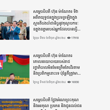
សម្តេចធិបតី ហ៊ុន ម៉ាណែត៖ ទិវា
អតីតយុទ្ធជនក្នុងប្រារព្ធឡើងក្នុង
ស្មារតីចងចាំជានិច្ចនូវគុណូបការៈ
ឧត្តុងឧត្តមរបស់អ្នកដែលបានធ្វើ
មហាពលីកម្ម
ថ្ងៃពុធ ទី២៦ ខែមិថុនា ឆ្នាំ២០២៤
17918
សម្តេចធិបតី ហ៊ុន ម៉ាណែត៖
គោលនយោបាយរបស់រាជ
រដ្ឋាភិបាលមិនមែនត្រឹមតែដើរតាម
និងប្រតិកម្មនោះទេ ប៉ុន្តែគឺត្រូវមាន
ភាពបុរេសកម្ម
ថ្ងៃចន្ទ ទី១៧ ខែមិថុនា ឆ្នាំ២០២៤
16930
សម្តេចធិបតី ថ្លែងអំណរព្រះគុណ
និងអរគុណ ប្រគេន និងជូនដល់ជន