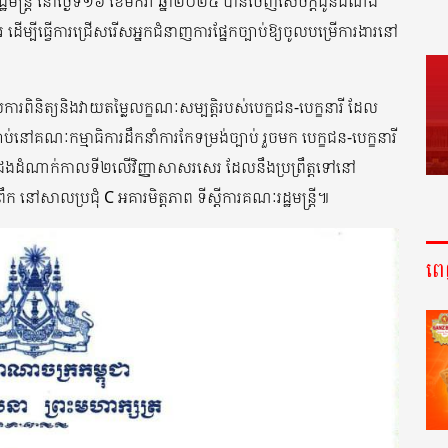
ដ្ឋមន្រ្តី នៅថ្ងៃទី១៦ ខែមករា ឆ្នាំ២០២៥ បានចេញសេចក្តីជូនដំណឹង
ើម្បីធ្វើការជ្រើសរើសអ្នកជំនាញការផ្នែកច្បាប់ឱ្យចូលបម្រើការងារនៅ
ពិនិត្យនិងវាយតម្លៃលក្ខណៈសម្បត្តិរបស់បេក្ខជន-បេក្ខនារី ដែល
ប់នៅគណៈកម្មាធិការដឹកនាំការកែទម្រង់ច្បាប់ រួចមក បេក្ខជន-បេក្ខនារី
ជែងដំណាក់កាលទី២លើវិញ្ញាសាសរសេរ ដែលនឹងប្រព្រឹត្តទៅនៅ
នៅសាលប្រជុំ C អគារមិត្តភាព ទីស្តីការគណៈរដ្ឋមន្រ្តី៕
ព