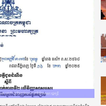
េរ នៅព្រឹកថ្ងៃទី២៣ ខែមករា នៅទីស្តីការគណៈរដ្ឋមន្រ្តី