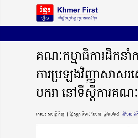
គណៈកម្មាធិការដឹកនាំកា
ការប្រឡងវិញ្ញាសាសរសេ
មករា នៅទីស្តីការគណៈរដ្ឋ
ដោយ៖ សម្បត្តិ កិត្យា ​​ | ថ្ងៃសុក្រ ទី១៧ ខែមករា ឆ្នាំ២០២៥
ព័ត៌មានជាត