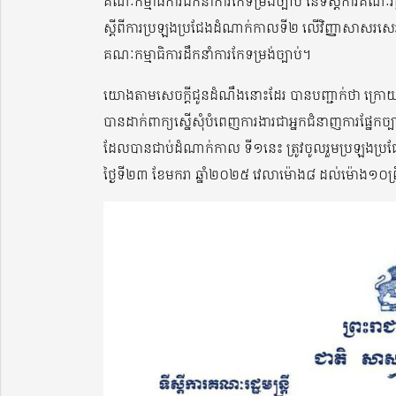
គណៈកម្មាធិការដឹកនាំការកែទម្រង់ច្បាប់ នៃទីស្តីការគណៈរ
ស្តីពីការប្រឡងប្រជែងដំណាក់កាលទី២ លើវិញ្ញាសាសរសេរ ដ
គណៈកម្មាធិការដឹកនាំការកែទម្រង់ច្បាប់។
យោងតាមសេចក្តីជូនដំណឹងនោះដែរ បានបញ្ជាក់ថា ក្រោយការ
បានដាក់ពាក្យស្នើសុំបំពេញការងារជាអ្នកជំនាញការផ្នែកច្បា
ដែលបានជាប់ដំណាក់កាល ទី១នេះ ត្រូវចូលរួមប្រឡងប្រ
ថ្ងៃទី២៣ ខែមករា ឆ្នាំ២០២៥ វេលាម៉ោង៨ ដល់ម៉ោង១០ព្រឹក 