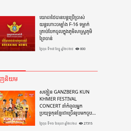
យោធាថៃបានបន្តប្រើប្រាស់
យន្តហោះចម្បាំង F-16 ទម្លាក់
គ្រាប់បែកចូលក្នុងភូមិសាស្ត្រភូមិ
ព្រៃចាន់
ថ្ងៃពុធ ទី១៧ ខែធ្នូ ឆ្នាំ២០២៥
800
េញនិយម
សង្វៀន GANZBERG KUN
KHMER FESTIVAL
CONCERT នាំកំពូលអ្នក
ប្រយុទ្ធគុនខ្មែរជាច្រើនរូបមកចួប
គ្នាលើសង្វៀនគុនខ្មែរតែមួយដ៏
ថ្ងៃពុធ ទី១៦ ខែតុលា ឆ្នាំ២០២៤
27315
អស្ចារ្យលើទឹកដីខេត្តបាត់ដំបង