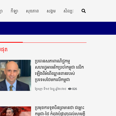
្យា
កីឡា
សុខភាព
សង្គម
សិល្បៈ
ីបំផុត
ប្រធានសភាពាណិជ្ជកម្ម
សហរដ្ឋអាមេរិកប្រចាំកម្ពុជា លើក
ឡើងពីអំពើឈ្លានពានរបស់
ប្រទេសថៃមកលើកម្ពុជា
ថ្ងៃសុក្រ ទី១៩ ខែធ្នូ ឆ្នាំ២០២៥
826
ប្រមុខការទូតចិនព្រមានថា ជម្លោះ
កម្ពុជា-ថៃ កំពុងបំផ្លាញដល់សាមគ្គី