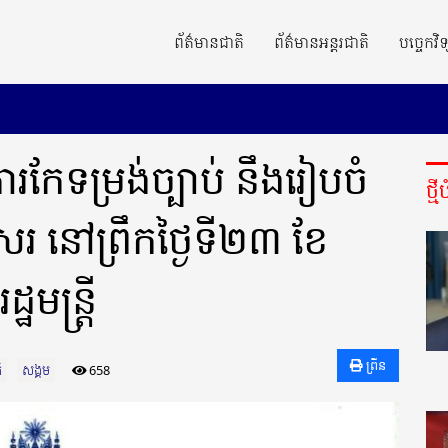
ព័ត៌មានជាតិ
ព័ត៌មានអន្តរជាតិ
បច្ចេកវិទ
រកែទម្រង់ច្បាប់ នឹងរៀបចំ
ថ្ម
រ នៅព្រឹកថ្ងៃទី២៣ ខែ
មន្រ្តី
ព្រីន
ិ
សង្គម
658