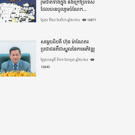
រួមជាតិទាំងក្នុង​ និងក្រៅប្រទេស​
ដែលបានចូលរួមចំណែក
យ៉ាងផុលផុសបរិច្ចាគថវិកាក្នុង
ថ្ងៃពុធ ទី២៨ ខែសីហា ឆ្នាំ២០២៤
16871
«មូលនិធិកសាងហេដ្ឋារចនាសម្ព័ន្ធ
តាមព្រំដែន» ដោយផ្ដោតលើការ
កសាងផ្លូវក្រវាត់ព្រំដែន
សម្តេចធិបតី ហ៊ុន ម៉ាណែត៖
ប្រជាជនគឺជាស្នូលនៃការអភិវឌ្ឍ
ថ្ងៃព្រហស្បតិ៍ ទី១១ ខែកក្កដា ឆ្នាំ២០២៤
16840