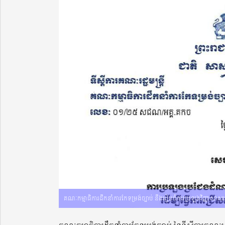
គណៈកម្មាធិការដឹកនាំការកែទម្រង់ច្បាប់ នឹងរៀបចំការប្រឡងវិញ្ញាសាសរស