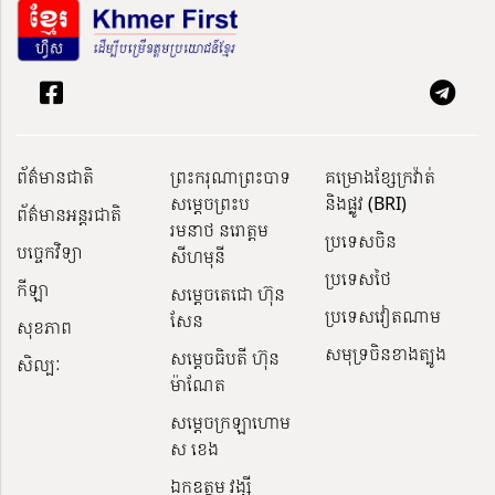
ព័ត៌មានជាតិ
ព្រះករុណាព្រះបាទ
គម្រោងខ្សែក្រវ៉ាត់
សម្តេចព្រះប
និងផ្លូវ (BRI)
ព័ត៌មានអន្តរជាតិ
រមនាថ នរោត្តម
ប្រទេសចិន
បច្ចេកវិទ្យា
សីហមុនី
ប្រទេសថៃ
កីឡា
សម្តេចតេជោ ហ៊ុន
ប្រទេសវៀតណាម
សែន
សុខភាព
សមុទ្រចិនខាងត្បូង
សម្ដេចធិបតី ហ៊ុន
សិល្បៈ
ម៉ាណែត
សម្ដេចក្រឡាហោម
ស ខេង
ឯកឧត្តម វង្សី