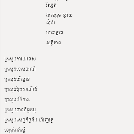
វិស្សុត
ឯកឧត្តម ស្វាយ
ស៊ីថា
បោះឆ្នោត
សន្តិភាព
ក្រសួងការបរទេស
ក្រសួងទេសចរណ៍
ក្រសួងបរិស្ថាន
ក្រសួងប្រៃសណីយ៍
ក្រសួងព័ត៌មាន
ក្រសួងពាណិជ្ជកម្ម
ក្រសួងសេដ្ឋកិច្ចនិង ហិរញ្ញវត្ថុ
ខេត្តកំពង់ស្ពឺ