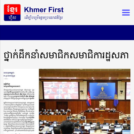
ថ្នាក់ដឹកនាំសមាជិកសមាជិការដ្ឋសភា