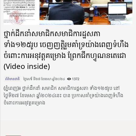
ថ្នាក់ដឹកនាំសមាជិកសមាជិការដ្ឋសភា
ទាំង១២៥រូប ចេញញត្តិរួមគាំទ្រយ៉ាងពេញទំហឹង
ចំពោះការអនុវត្តគម្រោង ព្រែកជីកហ្វូណនតេជោ
(Video inside)
ព័ត៌មានជាតិ
ថ្ងៃសៅរ៍ ទី២៧ ខែមេសា ឆ្នាំ២០២៤​
1372
(ភ្នំពេញ)៖ ថ្នាក់ដឹកនាំ សមាជិក សមាជិការដ្ឋសភា ទាំង១២៥រូប នៅ
ថ្ងៃទី២៧ ខែមេសា ឆ្នាំ២០២៤នេះ បាន ប្រកាសគាំទ្រយ៉ាងពេញទំហឹង
ចំពោះការអនុវត្តគម្រោង