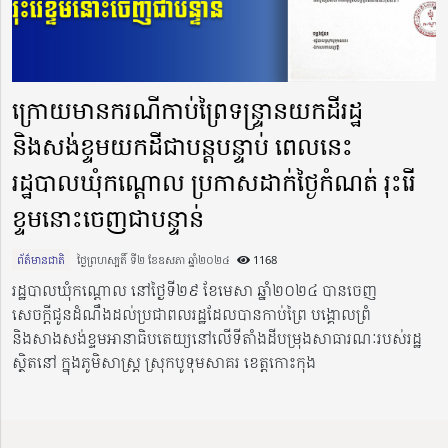
ក្រោយមានករណីកាប់ព្រៃទន្ទ្រានយកដីរដ្ឋ
និងសង់ខ្ទមយកដីជាបន្ដបន្ទាប់ ពេលនេះ
រដ្ឋបាលឃុំកណ្ដោល ប្រកាសដាក់ថ្ងៃកំណត់ រុះរើ
ខ្ទមនោះចេញជាបន្ទាន់
ព័ត៌មានជាតិ
ថ្ងៃព្រហស្បតិ៍ ទី២ ខែឧសភា ឆ្នាំ២០២៤​
1168
រដ្ឋបាលឃុំកណ្ដោល នៅថ្ងៃទី២៩ ខែមេសា ឆ្នាំ២០២៤ បានចេញ
សេចក្ដីជូនដំណឹងដល់ប្រជាពលរដ្ឋដែលបានកាប់ព្រៃ បង្គោលព្រំ
និងសាងសង់ខ្ទមអានាធិបតេយ្យនៅលើទីតាំងដីបម្រុងសាធារណៈរបស់រដ្ឋ
ស្ថិតនៅ ក្នុងភូមិសាស្ត្រ ស្រុកបូទុមសាគរ ខេត្តកោះកុង