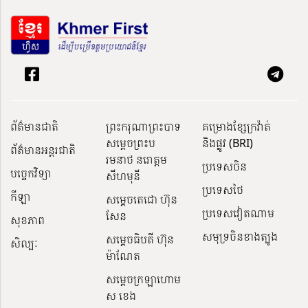
ព័ត៌មានជាតិ
ព្រះករុណាព្រះបាទ
គម្រោងខ្សែក្រវ៉ាត់
សម្តេចព្រះប
និងផ្លូវ (BRI)
ព័ត៌មានអន្តរជាតិ
រមនាថ នរោត្តម
ប្រទេសចិន
បច្ចេកវិទ្យា
សីហមុនី
ប្រទេសថៃ
កីឡា
សម្តេចតេជោ ហ៊ុន
ប្រទេសវៀតណាម
សែន
សុខភាព
សមុទ្រចិនខាងត្បូង
សម្ដេចធិបតី ហ៊ុន
សិល្បៈ
ម៉ាណែត
សម្ដេចក្រឡាហោម
ស ខេង