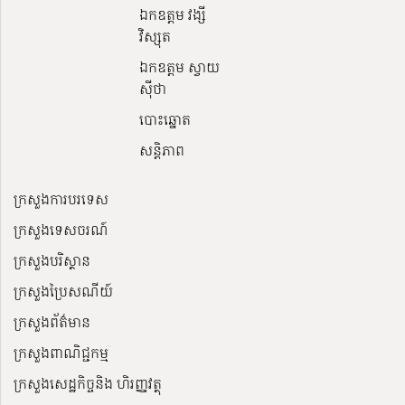
ឯកឧត្តម វង្សី
វិស្សុត
ឯកឧត្តម ស្វាយ
ស៊ីថា
បោះឆ្នោត
សន្តិភាព
ក្រសួងការបរទេស
ក្រសួងទេសចរណ៍
ក្រសួងបរិស្ថាន
ក្រសួងប្រៃសណីយ៍
ក្រសួងព័ត៌មាន
ក្រសួងពាណិជ្ជកម្ម
ក្រសួងសេដ្ឋកិច្ចនិង ហិរញ្ញវត្ថុ