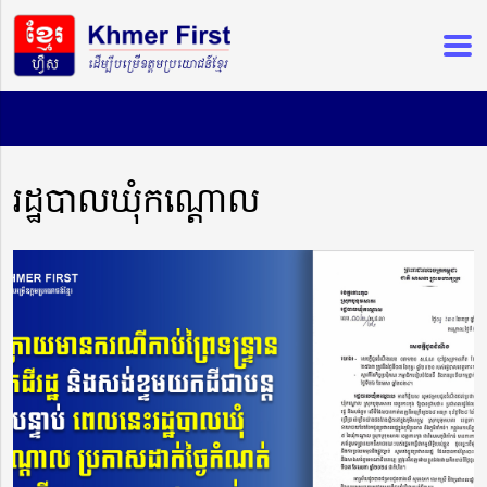
រដ្ឋបាលឃុំកណ្ដោល