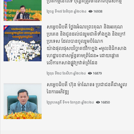
ប្រតិកម្មនោះទេ ប៉ុន្តែគឺត្រូវមានភាពបុរេសកម្ម
ថ្ងៃចន្ទ ទី១៧ ខែមិថុនា ឆ្នាំ២០២៤
16938
សម្តេចធិបតី ថ្លែងអំណរព្រះគុណ និងអរគុណ
ប្រគេន និងជូនដល់ជនរួមជាតិទាំងក្នុង​ និងក្រៅ
ប្រទេស​ ដែលបានចូលរួមចំណែក
យ៉ាងផុលផុសបរិច្ចាគថវិកាក្នុង «មូលនិធិកសាង
ហេដ្ឋារចនាសម្ព័ន្ធតាមព្រំដែន» ដោយផ្ដោត
លើការកសាងផ្លូវក្រវាត់ព្រំដែន
ថ្ងៃពុធ ទី២៨ ខែសីហា ឆ្នាំ២០២៤
16879
សម្តេចធិបតី ហ៊ុន ម៉ាណែត៖ ប្រជាជនគឺជាស្នូល
នៃការអភិវឌ្ឍ
ថ្ងៃព្រហស្បតិ៍ ទី១១ ខែកក្កដា ឆ្នាំ២០២៤
16850