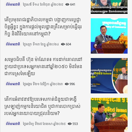
ព័ត៌មានជាតិ
ថ្ងៃសៅរ៍ ទី១៤ ខែមិថុនា ឆ្នាំ២០២៥​
641
តើប្រមុខរាជរដ្ឋាភិបាលកម្ពុជា បង្ហាញការបេ្ដជ្ញា
ចិត្ដអ្វីខ្លះ ក្នុងការផ្ដល់មូលដ្ឋានគ្រឹះសម្រាប់ធ្វើធុរ
កិច្ច និងវិនិយោគនៅកម្ពុជា?
ព័ត៌មានជាតិ
ថ្ងៃសុក្រ ទី១៣ ខែធ្នូ ឆ្នាំ២០២៤​
604
សម្តេចធិបតី ហ៊ុន ម៉ាណែត៖ ការដាក់គោលដៅ
ក្លាយជាប្រទេសអ្នកមាននៅឆ្នាំ២០៥០ មិនមែន
ជាការស្រមៃឡើយ
ព័ត៌មានជាតិ
ថ្ងៃអង្គារ ទី២១ ខែវិច្ឆិកា ឆ្នាំ២០២៣​
996
តើការអំពាវនាវឱ្យបរទេសកាត់ជំនួយជាទង្វើ
ស្រឡាញ់កម្មករនិយោជិត ឬជាការបោកប្រាស់
របស់អ្នកនយោបាយជ្រុលនិយម?
ព័ត៌មានជាតិ
ថ្ងៃអាទិត្យ ទី២៧ ខែមេសា ឆ្នាំ២០២៥​
553