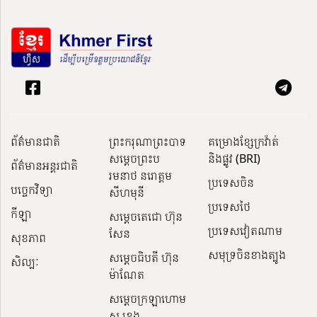
ព័ត៌មានជាតិ
ព្រះករុណាព្រះបាទ
គម្រោងខ្សែក្រវ៉ាត់
សម្តេចព្រះប
និងផ្លូវ (BRI)
ព័ត៌មានអន្តរជាតិ
រមនាថ នរោត្តម
ប្រទេសចិន
បច្ចេកវិទ្យា
សីហមុនី
ប្រទេសថៃ
កីឡា
សម្តេចតេជោ ហ៊ុន
ប្រទេសវៀតណាម
សែន
សុខភាព
សមុទ្រចិនខាងត្បូង
សម្ដេចធិបតី ហ៊ុន
សិល្បៈ
ម៉ាណែត
សម្ដេចក្រឡាហោម
ស ខេង