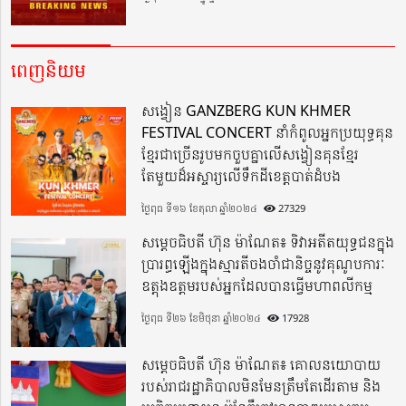
ពេញនិយម
សង្វៀន GANZBERG KUN KHMER
FESTIVAL CONCERT នាំកំពូលអ្នកប្រយុទ្ធគុន
ខ្មែរជាច្រើនរូបមកចួបគ្នាលើសង្វៀនគុនខ្មែរ
តែមួយដ៏អស្ចារ្យលើទឹកដីខេត្តបាត់ដំបង
ថ្ងៃពុធ ទី១៦ ខែតុលា ឆ្នាំ២០២៤
27329
សម្តេចធិបតី ហ៊ុន ម៉ាណែត៖ ទិវាអតីតយុទ្ធជនក្នុង
ប្រារព្ធឡើងក្នុងស្មារតីចងចាំជានិច្ចនូវគុណូបការៈ
ឧត្តុងឧត្តមរបស់អ្នកដែលបានធ្វើមហាពលីកម្ម
ថ្ងៃពុធ ទី២៦ ខែមិថុនា ឆ្នាំ២០២៤
17928
សម្តេចធិបតី ហ៊ុន ម៉ាណែត៖ គោលនយោបាយ
របស់រាជរដ្ឋាភិបាលមិនមែនត្រឹមតែដើរតាម និង