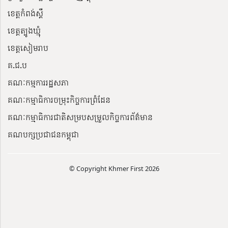
ខេត្តកំពង់ស្ពឺ
ខេត្តត្បូងឃ្មុំ
ខេត្តសៀមរាប
គ.ជ.ប
គណៈកម្មការរដ្ឋសភា
គណៈកម្មាធិការចម្រុះកិច្ចការព្រំដែន
គណៈកម្មាធិការជាតិសម្របសម្រួលកិច្ចការព័ត៌មាន
គណបក្សប្រជាជនកម្ពុជា
© Copyright Khmer First 2026