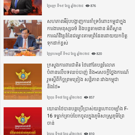
ថ្ងៃសុក្រ ទី១៩ ខែធ្នូ ឆ្នាំ២០២៥
876
សហភាពអឺរ៉ុបបង្ហាញការគាំទ្រចំពោះកម្ពុជាក្នុង
ការងារមនុស្សធម៌ និងបន្តតាមដាន អំពីស្ថាន
ការណ៍វិវត្តន៍នៃជម្លោះតាមព្រំដែនដោយយកចិត្ត
ទុកដាក់ខ្ពស់
ថ្ងៃព្រហស្បតិ៍ ទី១៨ ខែធ្នូ ឆ្នាំ២០២៥
820
ក្រសួងការពារជាតិ៖ ថៃនៅតែបន្តរំលោភ
បំពានលើបទឈប់បាញ់ និង«សេចក្តីថ្លែងការណ៍
រួមស្តីពីកិច្ចព្រមព្រៀង សន្តិភាព រវាងកម្ពុជា
និងថៃ»
ថ្ងៃពុធ ទី១៧ ខែធ្នូ ឆ្នាំ២០២៥
857
យោធាថៃបានបន្តប្រើប្រាស់យន្តហោះចម្បាំង F-
16 ទម្លាក់គ្រាប់បែកចូលក្នុងភូមិសាស្ត្រភូមិព្រៃ
ចាន់
ថ្ងៃពុធ ទី១៧ ខែធ្នូ ឆ្នាំ២០២៥
810