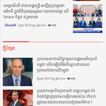
សម្តេចធិបតី នាយករដ្ឋមន្ត្រី អញ្ជើញចូលរួមជា
អធិបតី ក្នុងពិធីចុះអនុស្សរណៈយោគយល់គ្នា លើ
ឯកសារ ចំនួន ៥ រួមមាន៖
ព័ត៌មានជាតិ
ថ្ងៃពុធ ទី៧ ខែកុម្ភៈ ឆ្នាំ២០២៤​
930
ថ្មីបំផុត
ប្រធានសភាពាណិជ្ជកម្មសហរដ្ឋអាមេរិកប្រចាំ
កម្ពុជា លើកឡើងពីអំពើឈ្លានពានរបស់
ប្រទេសថៃមកលើកម្ពុជា
ថ្ងៃសុក្រ ទី១៩ ខែធ្នូ ឆ្នាំ២០២៥
840
ប្រមុខការទូតចិនព្រមានថា ជម្លោះកម្ពុជា-ថៃ
កំពុងបំផ្លាញដល់សាមគ្គីភាពអាស៊ាន ចាំបាច់
ត្រូវឈានដល់បទឈប់បាញ់ជាអាទិភាព !