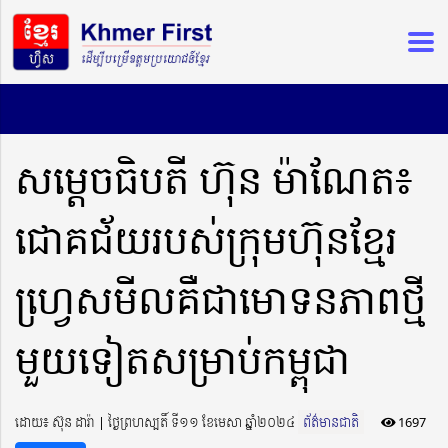
សម្តេចធិបតី ហ៊ុន ម៉ាណែត៖
ជោគជ័យរបស់ក្រុមហ៊ុនខ្មែរ
ហ្វេ្រសមីលគឺជាមោទនភាពថ្មី
មួយទៀតសម្រាប់កម្ពុជា
ដោយ៖ ស៊ុន ដារ៉ា ​​ | ថ្ងៃព្រហស្បតិ៍ ទី១១ ខែមេសា ឆ្នាំ២០២៤
ព័ត៌មានជាតិ
1697