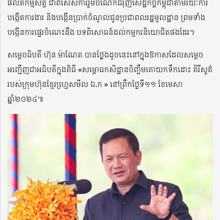
ផលិតកម្មសត្វ ជាពិសេសការរួមចំណែកជំរុញសេដ្ឋកិច្ចកម្ពុជាតាមរយៈការ
បង្កើតការងារ និងបង្កើនប្រាក់ចំណូលជូនប្រជាពលរដ្ឋមូលដ្ឋាន ព្រមទាំង
បង្កើនការផ្ទេរចំណេះដឹង បទពិសោធន៍ដល់កម្មករនិយោជិតផងដែរ។
សម្តេចធិបតី ហ៊ុន ម៉ាណែត បានថ្លែងដូចនេះនៅក្នុងឱកាសដែលសម្តេច
អញ្ជើញជាអធិបតីក្នុងពិធី «សម្ពោធកសិដ្ឋានចិញ្ចឹមគោយកទឹកដោះ គិរីសួគ៌
របស់ក្រុមហ៊ុនខ្មែរហ្វេ្រសមីល ឯ.ក » នៅព្រឹកថ្ងៃទី១១ ខែមេសា
ឆ្នាំ២០២៤៕