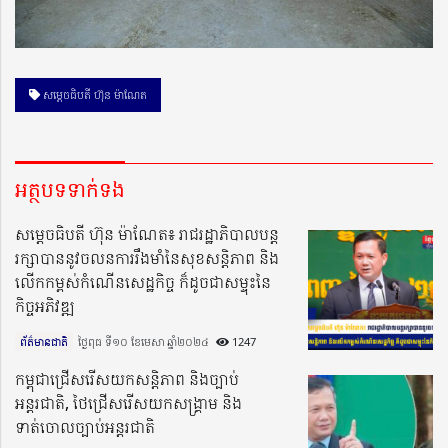
សម្ដេចធិបតី ហ៊ុន ម៉ាណែត
អត្ថបទទាក់ទង
សម្តេចធិបតី ហ៊ុន ម៉ាណែត៖ រាជរដ្ឋាភិបាលបន្ត
រក្សាបាននូវចលនការរឹងមាំនៃសុខសន្តិភាព និង
លើកកម្ពស់កំណើនសេដ្ឋកិច្ច ក៏ដូចជាសម្ទុះនៃ
កិច្ចអភិវឌ្ឍ
ព័ត៌មានជាតិ
ថ្ងៃពុធ ទី១០ ខែមេសា ឆ្នាំ២០២៤​
1247
កម្ពុជាជ្រើសរើសយកសន្តិភាព និងច្បាប់
អន្តរជាតិ, ថៃជ្រើសរើសយកសង្គ្រាម និង
ទាត់ចោលច្បាប់អន្តរជាតិ