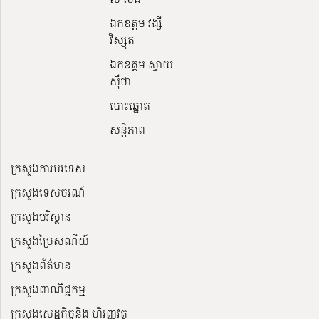
ឯកឧត្តម វង្សី
វិស្សុត
ឯកឧត្តម ស្វាយ
ស៊ីថា
បោះឆ្នោត
សន្តិភាព
ក្រសួងការបរទេស
ក្រសួងទេសចរណ៍
ក្រសួងបរិស្ថាន
ក្រសួងប្រៃសណីយ៍
ក្រសួងព័ត៌មាន
ក្រសួងពាណិជ្ជកម្ម
ក្រសួងសេដ្ឋកិច្ចនិង ហិរញ្ញវត្ថុ