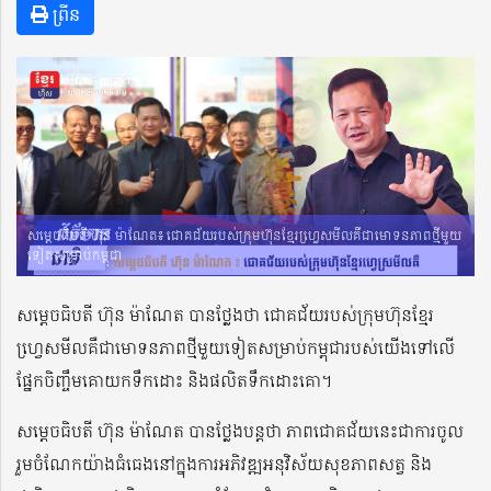
ព្រីន
សម្តេចធិបតី ហ៊ុន ម៉ាណែត៖ ជោគជ័យរបស់ក្រុមហ៊ុនខ្មែរហ្វេ្រសមីលគឺជាមោទនភាពថ្មីមួយ
ទៀតសម្រាប់កម្ពុជា
សម្តេចធិបតី ហ៊ុន ម៉ាណែត បានថ្លែងថា ជោគជ័យរបស់ក្រុមហ៊ុនខ្មែរ
ហ្វេ្រសមីលគឺជាមោទនភាពថ្មីមួយទៀតសម្រាប់កម្ពុជារបស់យើងទៅលើ
ផ្នែកចិញ្ចឹមគោយកទឹកដោះ និងផលិតទឹកដោះគោ។
សម្តេចធិបតី ហ៊ុន ម៉ាណែត បានថ្លែងបន្តថា ភាពជោគជ័យនេះជាការចូល
រួមចំណែកយ៉ាងធំធេងនៅក្នុងការអភិវឌ្ឍអនុវិស័យសុខភាពសត្វ និង