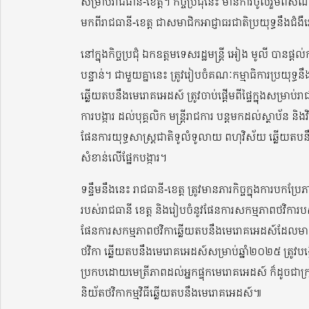
សម្រាប់រាជធានី-ខេត្ត។ កិច្ចប្រជុំនេះ មានការចូលរួមពីសំណាក
មកពីរាជធានី-ខេត្ត ជាសមាជិកអាជ្ញាធរជាតិប្រយុទ្ធនឹងជំង
នៅក្នុងកិច្ចប្រជុំ ឯកឧត្តមទេសរដ្ឋមន្រ្តី អៀង មូលី បានផ
បន្ទាន់។ ជាមួយគ្នានេះ ត្រូវរៀបចំគណៈកម្មាធិការប្រយុទ្ធ
ឆ្លើយតបនឹងមេរោគអេដស៍ ត្រូវចាប់ផ្តើមពីផ្ទៃក្នុងសម្រាប់រ
ការបង្ការ ដល់បុគ្គលិក មន្រ្តីរាជការ បន្តមកដល់ស្ថាប័ន 
ផែនការយុទ្ធសាស្រ្តជាតិទូលំទូលាយ ពហុវិស័យ ឆ្លើយ
សំខាន់លើផ្នែកបង្ការ។
ទន្ទឹមនឹងនេះ រាជធានី-ខេត្ដ ត្រូវមានភារកិច្ចក្នុងកា
របស់រាជធានី ខេត្ត និងរៀបចំនូវផែនការសកម្មភាពថវិការបស់ខ្លួ
ផែនការសកម្មភាពថវិកាឆ្លើយតបនឹងមេរោគអេដស៍ដែលមានក្
ថវិកា ឆ្លើយតបនឹងមេរោគអេដស៍សម្រាប់ឆ្នាំ២០២៥ ត្រូវបង្កើន
ប្រកបដោយមេត្រីភាពដល់អ្នកផ្ទុកមេរោគអេដស៍ ក៏ដូចជាក្រ
និយ័តថវិកាកម្មវិធីឆ្លើយតបនឹងមេរោគអេដស៍៕