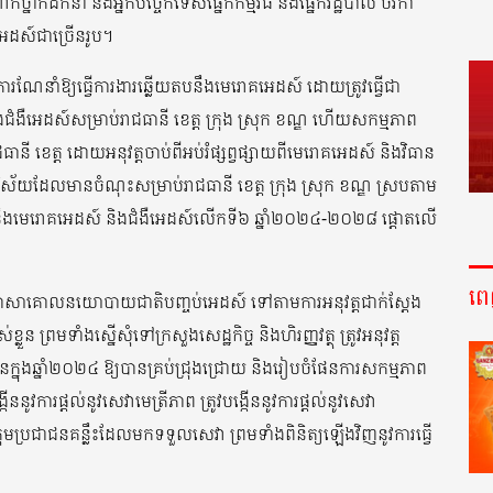
់ថ្នាក់ដឹកនាំ និងអ្នកបច្ចេកទេសផ្នែកកម្មវិធី និងផ្នែករដ្ឋបាល ថវិកា
ឺអេដស៍ជាច្រើនរូប។
្ដល់ការណែនាំឱ្យធ្វើការងារឆ្លើយតបនឹងមេរោគអេដស៍ ដោយត្រូវធ្វើជា
នឹងជំងឺអេដស៍សម្រាប់រាជធានី ខេត្ត ក្រុង ស្រុក ខណ្ឌ ហើយសកម្មភាព
ាជធានី ខេត្ត ដោយអនុវត្តចាប់ពីអប់រំផ្សព្វផ្សាយពីមេរោគអេដស៍ និងវិធាន
និងវិស័យដែលមានចំណុះសម្រាប់រាជធានី ខេត្ត ក្រុង ស្រុក ខណ្ឌ ស្របតាម
តបនឹងមេរោគអេដស៍ និងជំងឺអេដស៍លើកទី៦ ឆ្នាំ២០២៤-២០២៨ ផ្តោតលើ
ព
របកប្រែភាសាគោលនយោបាយជាតិបញ្ចប់អេដស៍ ទៅតាមការអនុវត្តជាក់ស្តែង
ន ព្រមទាំងស្នើសុំទៅក្រសួងសេដ្ឋកិច្ច និងហិរញ្ញវត្ថុ ត្រូវអនុវត្ត
នុងឆ្នាំ២០២៤ ឱ្យបានគ្រប់ជ្រុងជ្រោយ និងរៀបចំផែនការសកម្មភាព
នូវការផ្តល់នូវសេវាមេត្រីភាព ត្រូវបង្កើននូវការផ្តល់នូវសេវា
ុមប្រជាជនគន្លឹះដែលមកទទួលសេវា ព្រមទាំងពិនិត្យឡើងវិញនូវការធ្វើ