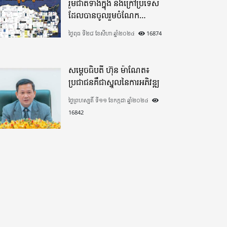
រួមជាតិទាំងក្នុង​ និងក្រៅប្រទេស​
ដែលបានចូលរួមចំណែក
យ៉ាងផុលផុសបរិច្ចាគថវិកាក្នុង
ថ្ងៃពុធ ទី២៨ ខែសីហា ឆ្នាំ២០២៤
16874
«មូលនិធិកសាងហេដ្ឋារចនាសម្ព័ន្ធ
តាមព្រំដែន» ដោយផ្ដោតលើការ
កសាងផ្លូវក្រវាត់ព្រំដែន
សម្តេចធិបតី ហ៊ុន ម៉ាណែត៖
ប្រជាជនគឺជាស្នូលនៃការអភិវឌ្ឍ
ថ្ងៃព្រហស្បតិ៍ ទី១១ ខែកក្កដា ឆ្នាំ២០២៤
16842