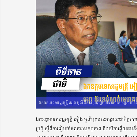
ឯកឧត្តមទេសរដ្ឋមន្រ្តី អៀង មូលី ដឹកនាំប្រជុំរៀបចំផែនការសកម្មភាព និ
ឯកឧត្តមទេសរដ្ឋមន្រ្តី អៀង មូលី ប្រធានអាជ្ញាធរជាតិប្រយុ
ប្រជុំ ស្តីពីការរៀបចំផែនការសកម្មភាព និងថវិកាឆ្លើយតប