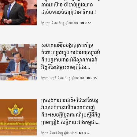
ភាពអាស៊ាន ចាំបាច់ត្រូវឈាន
ដល់បទឈប់បាញ់ជាអាទិភាព !
ថ្ងៃសុក្រ ទី១៩ ខែធ្នូ ឆ្នាំ២០២៥
872
សហភាពអឺរ៉ុបបង្ហាញការគាំទ្រ
ចំពោះកម្ពុជាក្នុងការងារមនុស្សធម៌
និងបន្តតាមដាន អំពីស្ថានការណ៍
វិវត្តន៍នៃជម្លោះតាមព្រំដែន
ដោយយកចិត្តទុកដាក់ខ្ពស់
ថ្ងៃព្រហស្បតិ៍ ទី១៨ ខែធ្នូ ឆ្នាំ២០២៥
815
ក្រសួងការពារជាតិ៖ ថៃនៅតែបន្ត
រំលោភបំពានលើបទឈប់បាញ់
និង«សេចក្តីថ្លែងការណ៍រួមស្តីពីកិច្ច
ព្រមព្រៀង សន្តិភាព រវាងកម្ពុជា
និងថៃ»
ថ្ងៃពុធ ទី១៧ ខែធ្នូ ឆ្នាំ២០២៥
852