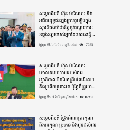
សម្តេចធិបតី ហ៊ុន ម៉ាណែត៖ ទិវា
អតីតយុទ្ធជនក្នុងប្រារព្ធឡើងក្នុង
ស្មារតីចងចាំជានិច្ចនូវគុណូបការៈ
ឧត្តុងឧត្តមរបស់អ្នកដែលបានធ្វើ
មហាពលីកម្ម
ថ្ងៃពុធ ទី២៦ ខែមិថុនា ឆ្នាំ២០២៤
17923
សម្តេចធិបតី ហ៊ុន ម៉ាណែត៖
គោលនយោបាយរបស់រាជ
រដ្ឋាភិបាលមិនមែនត្រឹមតែដើរតាម
និងប្រតិកម្មនោះទេ ប៉ុន្តែគឺត្រូវមាន
ភាពបុរេសកម្ម
ថ្ងៃចន្ទ ទី១៧ ខែមិថុនា ឆ្នាំ២០២៤
16932
សម្តេចធិបតី ថ្លែងអំណរព្រះគុណ
និងអរគុណ ប្រគេន និងជូនដល់ជន