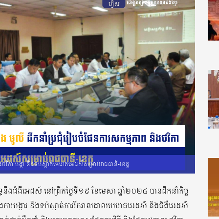
ងថវិកា បង្កា និងទប់ស្កាត់មេរោគអេដស៍សម្រាប់រាជធានី-ខេត្ដ
ទ្ធនឹងជំងឺអេដស៍ នៅព្រឹកថ្ងៃទី១៩ ខែមេសា ឆ្នាំ២០២៤ បានដឹកនាំកិច្ច
នឹងការបង្ការ និងទប់ស្កាត់ការរីករាលដាលមេរោគអេដស៍ និងជំងឺអេដស៍