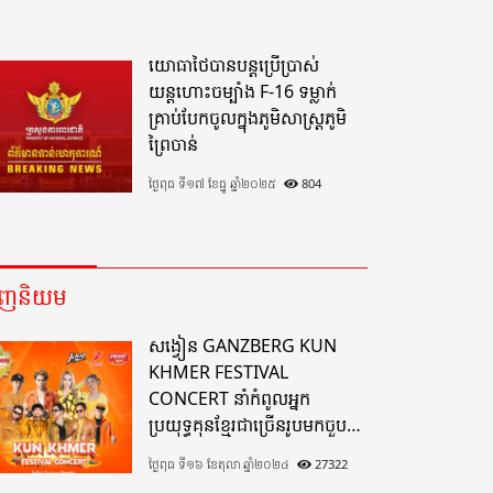
យោធាថៃបានបន្តប្រើប្រាស់
យន្តហោះចម្បាំង F-16 ទម្លាក់
គ្រាប់បែកចូលក្នុងភូមិសាស្ត្រភូមិ
ព្រៃចាន់
ថ្ងៃពុធ ទី១៧ ខែធ្នូ ឆ្នាំ២០២៥
804
េញនិយម
សង្វៀន GANZBERG KUN
KHMER FESTIVAL
CONCERT នាំកំពូលអ្នក
ប្រយុទ្ធគុនខ្មែរជាច្រើនរូបមកចួប
គ្នាលើសង្វៀនគុនខ្មែរតែមួយដ៏
ថ្ងៃពុធ ទី១៦ ខែតុលា ឆ្នាំ២០២៤
27322
អស្ចារ្យលើទឹកដីខេត្តបាត់ដំបង