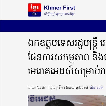
ឯកឧត្តមទេសរដ្ឋមន្រ្តី 
ផែនការសកម្មភាព និងថវិ
មេរោគអេដស៍សម្រាប់រាជ
ដោយ៖ ស៊ុន ដារ៉ា ​​ | ថ្ងៃសុក្រ ទី១៩ ខែមេសា ឆ្នាំ២០២៤
ព័ត៌មានជាតិ