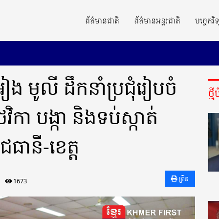
ព័ត៌មានជាតិ
ព័ត៌មានអន្តរជាតិ
បច្ចេកវិទ
អៀង មូលី ដឹកនាំប្រជុំរៀបចំ
ថ្ម
កា បង្កា និងទប់ស្កាត់
ធានី-ខេត្ដ
ព្រីន
1673