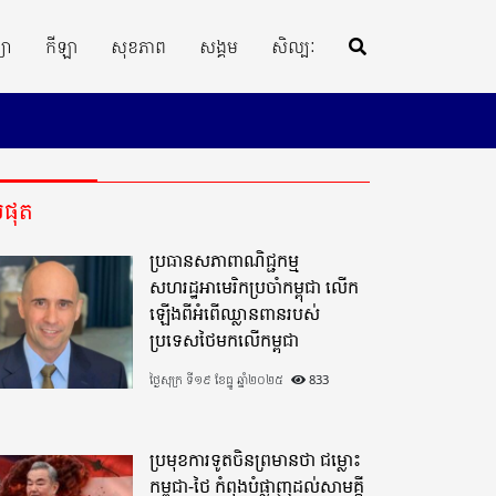
្យា
កីឡា
សុខភាព
សង្គម
សិល្បៈ
ីបំផុត
ប្រធានសភាពាណិជ្ជកម្ម
សហរដ្ឋអាមេរិកប្រចាំកម្ពុជា លើក
ឡើងពីអំពើឈ្លានពានរបស់
ប្រទេសថៃមកលើកម្ពុជា
ថ្ងៃសុក្រ ទី១៩ ខែធ្នូ ឆ្នាំ២០២៥
833
ប្រមុខការទូតចិនព្រមានថា ជម្លោះ
កម្ពុជា-ថៃ កំពុងបំផ្លាញដល់សាមគ្គី