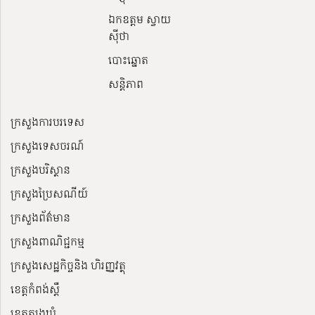
ឯកឧត្តម ស្វាយ
ស៊ីថា
បោះឆ្នោត
សន្តិភាព
ក្រសួងការបរទេស
ក្រសួងទេសចរណ៍
ក្រសួងបរិស្ថាន
ក្រសួងប្រៃសណីយ៍
ក្រសួងព័ត៌មាន
ក្រសួងពាណិជ្ជកម្ម
ក្រសួងសេដ្ឋកិច្ចនិង ហិរញ្ញវត្ថុ
ខេត្តកំពង់ស្ពឺ
ខេត្តត្បូងឃ្មុំ