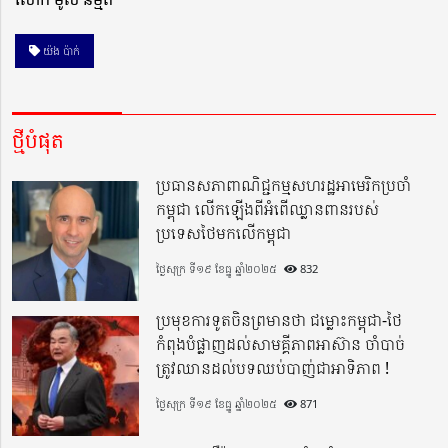
យ៉ង ប៉ាក់
ថ្មីបំផុត
ប្រធានសភាពាណិជ្ជកម្មសហរដ្ឋអាមេរិកប្រចាំ
កម្ពុជា លើកឡើងពីអំពើឈ្លានពានរបស់
ប្រទេសថៃមកលើកម្ពុជា
ថ្ងៃសុក្រ ទី១៩ ខែធ្នូ ឆ្នាំ២០២៥
832
ប្រមុខការទូតចិនព្រមានថា ជម្លោះកម្ពុជា-ថៃ
កំពុងបំផ្លាញដល់សាមគ្គីភាពអាស៊ាន ចាំបាច់
ត្រូវឈានដល់បទឈប់បាញ់ជាអាទិភាព !
ថ្ងៃសុក្រ ទី១៩ ខែធ្នូ ឆ្នាំ២០២៥
871