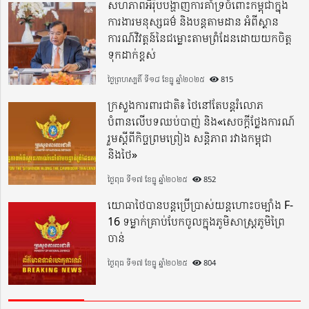
សហភាពអឺរ៉ុបបង្ហាញការគាំទ្រចំពោះកម្ពុជាក្នុង
ការងារមនុស្សធម៌ និងបន្តតាមដាន អំពីស្ថាន
ការណ៍វិវត្តន៍នៃជម្លោះតាមព្រំដែនដោយយកចិត្ត
ទុកដាក់ខ្ពស់
ថ្ងៃព្រហស្បតិ៍ ទី១៨ ខែធ្នូ ឆ្នាំ២០២៥
815
ក្រសួងការពារជាតិ៖ ថៃនៅតែបន្តរំលោភ
បំពានលើបទឈប់បាញ់ និង«សេចក្តីថ្លែងការណ៍
រួមស្តីពីកិច្ចព្រមព្រៀង សន្តិភាព រវាងកម្ពុជា
និងថៃ»
ថ្ងៃពុធ ទី១៧ ខែធ្នូ ឆ្នាំ២០២៥
852
យោធាថៃបានបន្តប្រើប្រាស់យន្តហោះចម្បាំង F-
16 ទម្លាក់គ្រាប់បែកចូលក្នុងភូមិសាស្ត្រភូមិព្រៃ
ចាន់
ថ្ងៃពុធ ទី១៧ ខែធ្នូ ឆ្នាំ២០២៥
804