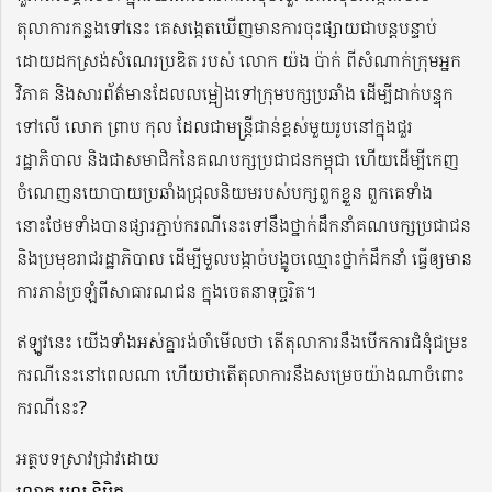
តុលាការកន្លងទៅនេះ គេសង្កេតឃើញមានការចុះផ្សាយជាបន្តបន្ទាប់
ដោយដកស្រង់សំណេរប្រឌិត របស់ លោក យ៉ង ប៉ាក់ ពីសំណាក់ក្រុមអ្នក
វិភាគ និងសារព័ត៌មានដែលលម្អៀងទៅក្រុមបក្សប្រឆាំង ដើម្បីដាក់បន្ទុក
ទៅលើ លោក ព្រាប កុល ដែលជាមន្ត្រីជាន់ខ្ពស់មួយរូបនៅក្នុងជួរ
រដ្ឋាភិបាល និងជាសមាជិកនៃគណបក្សប្រជាជនកម្ពុជា ហើយដើម្បីកេញ
ចំណេញនយោបាយប្រឆាំងជ្រុលនិយមរបស់បក្សពួកខ្លួន ពួកគេទាំង
នោះថែមទាំងបានផ្សារភ្ជាប់ករណីនេះទៅនឹងថ្នាក់ដឹកនាំគណបក្សប្រជាជន
និងប្រមុខរាជរដ្ឋាភិបាល ដើម្បីមួលបង្កាច់បង្ខូចឈ្មោះថ្នាក់ដឹកនាំ ធ្វើឲ្យមាន
ការភាន់ច្រឡំពីសាធារណជន ក្នុងចេតនាទុច្ចរិត។
ឥឡូវនេះ យើងទាំងអស់គ្នារង់ចាំមើលថា តើតុលាការនឹងបើកការជំនុំជម្រះ
ករណីនេះនៅពេលណា ហើយថាតើតុលាការនឹងសម្រេចយ៉ាងណាចំពោះ
ករណីនេះ?
អត្ថបទស្រាវជ្រាវដោយ
លោក មូល និម្មិត