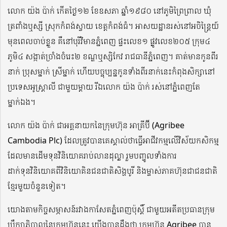
លោក យ៉ង ប៉ាក់ កើតថ្ងៃ១២ ខែឧសភា ឆ្នាំ១៩៨០ នៅភូមិព្រៃព្រាល ឃុំ
ត្រពាំងឬស្សី ស្រុកកំពង់ស្វាយ ខេត្តកំពង់ធំ។ អាសយដ្ឋានរស់នៅអចិន្ត្រៃយ៍
មុនពេលចាប់ខ្លួន គឺនៅបុរីវិមានភ្នំពេញ ផ្ទះលេខ១ ផ្លូវលេខ២០៥ ក្រុម៤
ភូមិ៤ សង្កាត់ច្រាំងចំរេះ២ ខណ្ឌឬស្សិកែវ រាជធានីភ្នំពេញ។ គាត់មានកូនពីរ
នាក់ ប្រុសម្នាក់ ស្រីម្នាក់ ហើយបច្ចុប្បន្នកូនទាំងពីរនាក់នេះកំពុងសិក្សានៅ
ប្រទេសអូស្ត្រាលី ជាមួយម្តាយ រីឯលោក យ៉ង ប៉ាក់ រស់នៅភ្នំពេញតែ
ម្នាក់ឯង។
លោក យ៉ង ប៉ាក់ ជាអគ្គនាយកនៃក្រុមហ៊ុន អាគ្រីប៊ី (Agribee
Cambodia Plc) ដែលត្រូវបានគេស្គាល់ថាធ្វើអាជីវកម្មលើវិស័យកសិកម្ម
ដែលមានដើមទុនវិនិយោគរាប់លានដុល្លា រួមបញ្ចូលទាំងការ
ដាក់ទុនវិនិយោគពីវិនិយោគិនជនជាតិសិង្ហបូរី និងម្ចាស់ភាគហ៊ុនជាជនជាតិ
ខ្មែរមួយចំនួនទៀត។
យោងតាមកិច្ចសម្ភាសន៍រវាងកាសែតភ្នំពេញប៉ុស្តិ៍ ជាមួយអតីតប្រធានក្រុម
ប្រឹក្សាភិបាលនៃក្រុមហ៊ុននេះ យើងបានដឹងថា ក្រុមហ៊ុន Agribee បាន