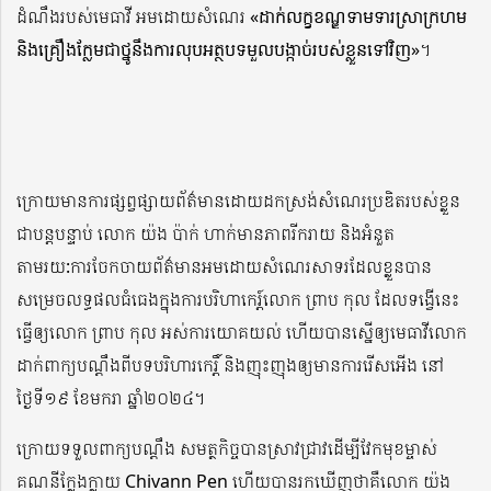
ដំណឹងរបស់មេធាវី អមដោយសំណេរ
«ដាក់លក្ខខណ្ឌទាមទារស្រាក្រហម
និងគ្រឿងក្លែមជាថ្នូនឹងការលុបអត្ថបទមួលបង្កាច់របស់ខ្លួនទៅវិញ»
។
ក្រោយមានការផ្សព្វផ្សាយព័ត៌មានដោយដកស្រង់សំណេរប្រឌិតរបស់ខ្លួន
ជាបន្តបន្ទាប់ លោក យ៉ង ប៉ាក់ ហាក់មានភាពរីករាយ និងអំនួត
តាមរយ:ការចែកចាយព័ត៌មានអមដោយសំណេរសាទរដែលខ្លួនបាន
សម្រេចលទ្ធផលធំធេងក្នុងការបរិហាកេរ្ត៍លោក ព្រាប កុល ដែលទង្វើនេះ
ធ្វើឲ្យលោក ព្រាប កុល អស់ការយោគយល់ ហើយបានស្នើឲ្យមេធាវីលោក
ដាក់ពាក្យបណ្តឹងពីបទបរិហារកេរ្តិ៍ និងញុះញុងឲ្យមានការរើសអើង នៅ
ថ្ងៃទី១៩ ខែមករា ឆ្នាំ២០២៤។
ក្រោយទទួលពាក្យបណ្តឹង សមត្ថកិច្ចបានស្រាវជ្រាវដើម្បីវែកមុខម្ចាស់
គណនីក្លែងក្លាយ Chivann Pen ហើយបានរកឃើញថាគឺលោក យ៉ង