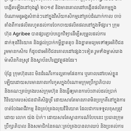
បង្កើតឡើងនៅចុងឆ្នាំ ២០១៩ និងមានគោលដៅបង្កើនផលិតកម្មក្នុង
ចំណោមតួអង្គសំខាន់ៗនៅក្នុងវិស័យកសិកម្មនៅគ្រប់ដំណាក់កាល ចាប់
តាំងពីការផលិតរហូតដល់ការចែកចាយផលិតផលនៅក្នុងទីផ្សារ។ ក្រុម
ហ៊ុន Agribee បានផ្សារភ្ជាប់បច្ចេកវិទ្យាដើម្បីសម្រួលដល់ការ
ដាក់ទុនវិនិយោគ និងផ្តល់ប្រាក់កម្ចីខ្នាតតូច និងខ្នាតមធ្យមទៅឲ្យអតិថិជន
រួមមានកសិករ ក៏ដូចជាអតិថិជនគោលដៅផ្សេងៗទៀត រួមទាំងម្ចាស់រោង
ម៉ាសីនកិនស្រូវ និងស្ថាប័នហិរញ្ញវត្ថុផងដែរ។
ប៉ុន្តែ ក្រុមហ៊ុននេះ មិនដំណើរការល្អតាមផែនការ ឬគោលដៅរបស់ខ្លួន
ឡើយដោយសារមានភាពរកាំរកូសក្នុងចំណោមក្រុមប្រឹក្សាភិបាល
និងគណ:គ្រប់គ្រងរបស់ក្រុមហ៊ុន និងធ្វើឲ្យមានការប៉ះពាល់ដល់ប្រាក់
វិនិយោគរបស់ជនជាតិសិង្ហបូរី ដោយសារតែមានភាពមិនប្រក្រតីនៅក្នុងការ
ចាត់ចែងអាជីវកម្ម និងគ្រប់គ្រងលុយវិនិយោគ ដែលជាការទទួលខុសត្រូវ
ដោយ លោក យ៉ង ប៉ាក់។ ដោយសារតែស្ថានការណ៍បែបនេះ ប្រធានក្រុម
ប្រឹក្សាភិបាល និងសមាជិកនៃគណៈគ្រប់គ្រងបានលាឈប់ និងប្រគល់ការ