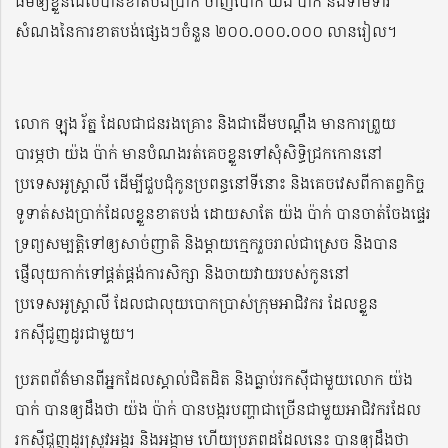
ធម៌ឲ្យខ្លួនដែលបានខាតបង់ប្រាក់ ចាញ់បោក យ៉ង ប៉ាក់ និងទាមទារ
សំណងនៃការខាតបង់ផ្សេងៗចំនួន ២០០.០០០.០០០ លានរៀល។
លោក ឡុង រ័ត្ន ដែលជាជនរងគ្រោះ និងជាដើមបណ្តឹង មានការព្រួយ
បារម្ភថា យ៉ង ប៉ាក់ មានបំណងរត់គេចខ្លួនទៅសុំសិទ្ធិជ្រកកោននៅ
ប្រទេសអូស្ត្រាលី ដើម្បីជួបជុំកូនប្រពន្ធនៅទីនោះ និងគេចវេសពីកាតព្វកិច្ច
ទូទាត់សងប្រាក់ដែលខ្លួនខាតបង់ ដោយសាតែ យ៉ង ប៉ាក់ បានចាត់ចែងផ្ទេរ
ទ្រព្យសម្បត្តិទៅឲ្យសាច់ញាតិ និងម្តាយក្មេករួចរាល់ជាស្រេច និងបាន
ផ្ញើលុយកាក់ទៅផ្គត់ផ្គង់ការសិក្សា និងចាយវាយរបស់កូននៅ
ប្រទេសអូស្ត្រាលី ដែលជាលុយបោកប្រាស់ក្រុមអាជិវករ ដែលខ្លួន
រកស៊ីជូញដូរជាមួយ។
ប្រភពព័ត៌មានពីអ្នកដែលស្គាល់ជិតដិត និងធ្លាប់រកស៊ីជាមួយលោក យ៉ង
បាក់ បានឲ្យដឹងថា យ៉ង ប៉ាក់ បានបង្ករបញ្ហាជាច្រើនជាមួយអាជិវករដែល
រកស៊ីជួញដូរស្រូវអង្ករ និងអង្កាម ហើយប្រភពដដែលនេះ បានឲ្យដឹងថា