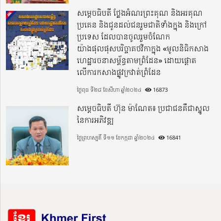
សម្តេចធិបតី ថ្លែងអំណរព្រះគុណ និងអរគុណ
ប្រគេន និងជូនដល់ជនរួមជាតិទាំងក្នុង​ និងក្រៅ
ប្រទេស​ ដែលបានចូលរួមចំណែក
យ៉ាងផុលផុសបរិច្ចាគថវិកាក្នុង «មូលនិធិកសាង
ហេដ្ឋារចនាសម្ព័ន្ធតាមព្រំដែន» ដោយផ្ដោត
លើការកសាងផ្លូវក្រវាត់ព្រំដែន
ថ្ងៃពុធ ទី២៨ ខែសីហា ឆ្នាំ២០២៤
16873
សម្តេចធិបតី ហ៊ុន ម៉ាណែត៖ ប្រជាជនគឺជាស្នូល
នៃការអភិវឌ្ឍ
ថ្ងៃព្រហស្បតិ៍ ទី១១ ខែកក្កដា ឆ្នាំ២០២៤
16841