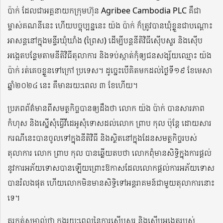
ប៉ាក់ ដែលជាអគ្គនាយកក្រុមហ៊ុន Agribee Cambodia PLC គឺជា
ម្ចាស់គណនីនេះ ហើយបច្ចុប្បន្ននេះ យ៉ង ប៉ាក់ ក៏ត្រូវបានឃុំខ្លួនជាបណ្តោះ
អាសន្តនៅក្នុងមន្ទីរឃុំឃាំង (ព្រៃស) ដើម្បីបន្តនីតិវិធីស៊ើបសួរ និងស៊ើប
អង្កេតបន្ថែមតាមនីតិវិធីតុលាការ និងទប់ស្កាត់កុំឲ្យជនសង្ស័យឈ្មោះ យ៉ង
ប៉ាក់ រត់គេចខ្លួនទៅក្រៅ ប្រទេស។ ដូច្នេះបើគិតមកដល់ថ្ងៃទី១៩ ខែមេសា
ឆ្នាំ២០២៤ នេះ គឺមានរយ:ពេល ៣ ខែហើយ។
ប្រភពព័ត៌មានពីសមត្ថកិច្ចបានឲ្យដឹងថា លោក យ៉ង ប៉ាក់ បានសារភាព
កំហុស និងស្នើសុំធ្វើវីដេអូសុំទោសដល់លោក ព្រាប កុល ប៉ុន្តែ ដោយសារ
ករណីនេះបានចូលទៅក្នុងនីតិវិធី និងស្ថិតនៅក្នុងដែនសមត្ថកិច្ចរបស់
តុលាការ លោក ព្រាប កុល បានឆ្លើយតបថា លោកពុំមានសិទ្ធិក្នុងការផ្តល់
នូវការអភ័យទោសបានឡើយព្រោះឱកាសដែលលោកផ្តល់ការអភ័យទោស
បានរំលងផុត ហើយលោកមិនមានសិទ្ធិទៅអន្តរាគមន៍ជាមួយតុលាការនោះ
ទេ។
គួរកត់សម្គាល់ថា ក្នុងរយ:ពេលនៃការស៊ើបសួរ និងស៊ើបអង្កេតរបស់