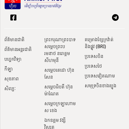
ព័ត៌មានជាតិ
ព្រះករុណាព្រះបាទ
គម្រោងខ្សែក្រវ៉ាត់
សម្តេចព្រះប
និងផ្លូវ (BRI)
ព័ត៌មានអន្តរជាតិ
រមនាថ នរោត្តម
ប្រទេសចិន
បច្ចេកវិទ្យា
សីហមុនី
ប្រទេសថៃ
កីឡា
សម្តេចតេជោ ហ៊ុន
ប្រទេសវៀតណាម
សែន
សុខភាព
សមុទ្រចិនខាងត្បូង
សម្ដេចធិបតី ហ៊ុន
សិល្បៈ
ម៉ាណែត
សម្ដេចក្រឡាហោម
ស ខេង
ឯកឧត្តម វង្សី
វិស្សុត