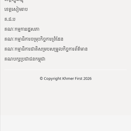
ខេត្តសៀមរាប
គ.ជ.ប
គណៈកម្មការរដ្ឋសភា
គណៈកម្មាធិការចម្រុះកិច្ចការព្រំដែន
គណៈកម្មាធិការជាតិសម្របសម្រួលកិច្ចការព័ត៌មាន
គណបក្សប្រជាជនកម្ពុជា
© Copyright Khmer First 2026