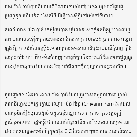
យ៉ង ប៉ាក់ ធ្លាប់បាននិយាយពីបំណងទៅរស់នៅប្រទេសអូស្ត្រាលីជួបជុំ
ប្រពន្ធកូន ហើយកំពុងតែរកវិធីដើម្បីបានសិទ្ធិទៅរស់នៅទីនោះ។
ករណីលោក យ៉ង ប៉ាក់ រកស៊ីឆរបោក ឬរំលោភសេចក្តីទុកចិត្តប្រជាពលរដ្ឋ
នេះ បានលេចឡើងក្រោយពេលអាជីវកររងគ្រោះខាតបង់ប្រាក់កាស ឈ្មោះ
ឡុង រ័ត្ន បានដាក់ពាក្យប្តឹងទៅអយ្យការអមសាលាដំបូងរាជធានីភ្នំពេញ ប្តឹង
ឈ្មោះ យ៉ង ប៉ាក់ ពីបទមិនបំពេញកាតព្វកិច្ចលើឧបករណ៍ ដែលអាចជួញដូរ
បាន (សែកស្អុយ) ដែលមានទឹកប្រាក់ជិតដប់ម៉ឺនដុល្លាសហរដ្ឋអាមេរិក។
គួរបញ្ជាក់ផងដែរថា លោក យ៉ង បាក់ ដែលត្រូវបានគេស្គាល់ថាជា ម្ចាស់
គណនីហ្វេសប៊ុកក្លែងក្លាយ ឈ្មោះ ប៉ែន ជីវន្ត (Chivann Pen) និងដែល
បានប្រឌិតរឿងមួលបង្កាច់ បង្ខូចកេរ្ត៍ឈ្មោះ លោក ព្រាប កុល រដ្ឋមន្ត្រី
ប្រតិភូអមនាយករដ្ឋមន្ត្រី ថាបានពាក់ព័ន្ធទៅនឹងការកឹបកេងលុយប្រមាណ
៨០ លានដុល្លាអាមេរិកពីក្រុមហ៊ុន CiC តែលោក ព្រាប កុល បានបដិសេធ