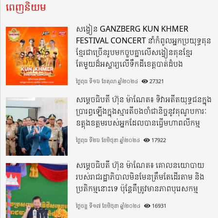
ពេញនិយម
សង្វៀន GANZBERG KUN KHMER
FESTIVAL CONCERT នាំកំពូលអ្នកប្រយុទ្ធគុន
ខ្មែរជាច្រើនរូបមកចួបគ្នាលើសង្វៀនគុនខ្មែរ
តែមួយដ៏អស្ចារ្យលើទឹកដីខេត្តបាត់ដំបង
ថ្ងៃពុធ ទី១៦ ខែតុលា ឆ្នាំ២០២៤
27321
សម្តេចធិបតី ហ៊ុន ម៉ាណែត៖ ទិវាអតីតយុទ្ធជនក្នុង
ប្រារព្ធឡើងក្នុងស្មារតីចងចាំជានិច្ចនូវគុណូបការៈ
ឧត្តុងឧត្តមរបស់អ្នកដែលបានធ្វើមហាពលីកម្ម
ថ្ងៃពុធ ទី២៦ ខែមិថុនា ឆ្នាំ២០២៤
17922
សម្តេចធិបតី ហ៊ុន ម៉ាណែត៖ គោលនយោបាយ
របស់រាជរដ្ឋាភិបាលមិនមែនត្រឹមតែដើរតាម និង
ប្រតិកម្មនោះទេ ប៉ុន្តែគឺត្រូវមានភាពបុរេសកម្ម
ថ្ងៃចន្ទ ទី១៧ ខែមិថុនា ឆ្នាំ២០២៤
16931