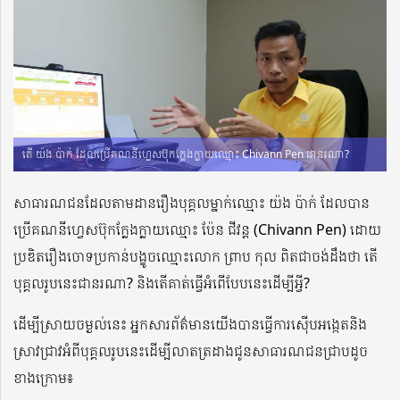
តើ យ៉ង ប៉ាក់ ដែលប្រើគណនីហ្វេសប៊ុកក្លែងក្លាយឈ្មោះ Chivann Pen ជានរណា?
សាធារណជនដែលតាមដានរឿងបុគ្គលម្នាក់ឈ្មោះ យ៉ង ប៉ាក់ ដែលបាន
ប្រើគណនីហ្វេសប៊ុកក្លែងក្លាយឈ្មោះ ប៉ែន ជីវន្ត (Chivann Pen) ដោយ
ប្រឌិតរឿងចោទប្រកាន់បង្ខូចឈ្មោះលោក ព្រាប កុល ពិតជាចង់ដឹងថា តើ
បុគ្គលរូបនេះជានរណា? និងតើគាត់ធ្វើអំពើបែបនេះដើម្បីអ្វី?
ដើម្បីស្រាយចម្ងល់នេះ អ្នកសារព័ត៌មានយើងបានធ្វើការស៊ើបអង្កេតនិង
ស្រាវជ្រាវអំពីបុគ្គលរូបនេះដើម្បីលាតត្រដាងជូនសាធារណជនជ្រាបដូច
ខាងក្រោម៖