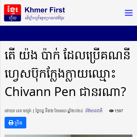
តើ យ៉ង ប៉ាក់ ដែលប្រើគណនី
ហ្វេសប៊ុកក្លែងក្លាយឈ្មោះ
Chivann Pen ជានរណា?
ដោយ៖ ទេព មយូរ៉ា ​​ | ថ្ងៃចន្ទ ទី២២ ខែមេសា ឆ្នាំ២០២៤
ព័ត៌មានជាតិ
1597
ព្រីន