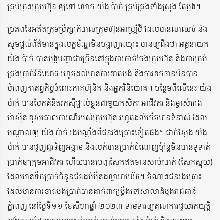
គ្រប់គ្រងក្រុមហ៊ុន ឲ្យទៅ លោក យ៉ង ប៉ាក់ គ្រប់គ្រងទាំងស្រុង តែម្តង។
ប្រភពនៃអតីតក្រុមប្រឹក្សាភិបាលក្រុមហ៊ុនអាហ្គ្រីប៊ី ដែលបានលាឈប់ និង
សូមផ្តល់ព័ត៌មានក្នុងលក្ខខ័ណ្ឌមិនបង្ហាញឈ្មោះ បានឲ្យដឹងថា អគ្គនាយក
យ៉ង ប៉ាក់ បានបង្កបញ្ហាជាច្រើននៅក្នុងការចាត់ចែងក្រុមហ៊ុន និងការគ្រប់
គ្រងប្រាក់វិនិយោគ រហូតដល់មានការខាតបង់ និងការខកខានមិនបាន
បំពេញកាតព្វកិច្ចចំពោះភាគហ៊ុនិក និងអ្នកវិនិយោគ។ បន្ថែមពីលើនេះ យ៉ង
ប៉ាក់ បានបែកគំនិតរកស៊ីផ្ទាល់ខ្លួនជាមួយកសិករ អាជីវករ និងម្ចាស់រោង
ម៉ាស៊ីន ខុសគោលការណ៍របស់ក្រុមហ៊ុន រហូតដល់កើតមានទំនាស់ ដែល
បណ្តាលឲ្យ យ៉ង ប៉ាក់ រងបណ្តឹងពីជនរងគ្រោះទៀតផង។ ជាក់ស្តែង យ៉ង
ប៉ាក់ បានជួញដូរទិញអង្កាម និងលក់បានប្រាក់ចំណេញប៉ុន្តែមិនបានទូទាត់
ប្រាក់ឲ្យក្រុមអាជីវករ ហើយបានចេញសែកឥតមានសាច់ប្រាក់ (សែកស្អុយ)
ដែលមានទឹកប្រាក់ចំនួនជិតដប់ម៉ឺនដុល្លាអាមេរិក។ តំណាងជនរងគ្រោះ
ដែលមានការខាតបងប្រាក់បានដាក់ពាក្យប្តឹងទៅសាលាដំបូងរាជធានី
ភ្នំពេញ នៅថ្ងៃទី១១ ខែសីហាឆ្នាំ ២០២៣ ទាមទារឲ្យតុលាការជួយរកយុត្តិ