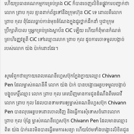
ហើយប្រធានគណកម្មការគ្រប់គ្រង CiC ក៏បានចេញលិខិតផ្លូវការបញ្ជាក់ថា
លោក ព្រាប កុល គ្មានពាក់ព័ន្ធទៅនឹងក្រុមហ៊ុន CiC ទេ ពោលគឺលោក
ព្រាប កុល ពុំដែលធ្លាប់កាន់មុខតំណែងក្នុងជួរថ្នាក់ដឹកនាំ ឬជាក្រុម
ប្រឹក្សាភិបាល ឬអ្នកគ្រប់គ្រងស្ថាប័ន CiC ឡើយ ហើយក៏ពុំមានកំណត់
ត្រាហិរញ្ញវត្ថុពី CiC ទៅឈ្មោះលោក ព្រាប កុល ដូចការចោទមួលបង្កាច់
របស់លោក យ៉ង ប៉ាក់នោះដែរ។
សូមរំឮកថាក្រោយពេលគណនីហ្វេសប៊ុកក្លែងក្លាយឈ្មោះ Chivann
Pen ដែលម្ចាស់គណនីគឺ លោក យ៉ង ប៉ាក់ បានបង្ហោះអត្ថបទមួលបង្កាច់
បង្ខូចកេរ្តិ៍ឈ្មោះ លោក ព្រាប កុល គេឃើញមានការជូនដំណឹងពីមេធាវី
លោក ព្រាប កុល ដែលបានទាមទារឲ្យម្ចាស់គណនីហ្វេសប៊ុក Chivann
Pen បានលុបអត្ថបទនោះចោលវិញ និងធ្វើការសុំទោសចំពោះលោក
ព្រាប កុល ប៉ុន្តែ ម្ចាស់គណនីហ្វេសប៊ុក Chivann Pen ដែលមានឈ្មោះ
ពិត យ៉ង ប៉ាក់នេះមិនបានធ្វើតមការសន្យា ហើយថែមទាំងបង្ហោះលិខិតជូន