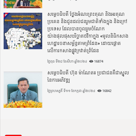
សម្តេចធិបតី ថ្លែងអំណរព្រះគុណ និងអរគុណ
ប្រគេន និងជូនដល់ជនរួមជាតិទាំងក្នុង​ និងក្រៅ
ប្រទេស​ ដែលបានចូលរួមចំណែក
យ៉ាងផុលផុសបរិច្ចាគថវិកាក្នុង «មូលនិធិកសាង
ហេដ្ឋារចនាសម្ព័ន្ធតាមព្រំដែន» ដោយផ្ដោត
លើការកសាងផ្លូវក្រវាត់ព្រំដែន
ថ្ងៃពុធ ទី២៨ ខែសីហា ឆ្នាំ២០២៤
16874
សម្តេចធិបតី ហ៊ុន ម៉ាណែត៖ ប្រជាជនគឺជាស្នូល
នៃការអភិវឌ្ឍ
ថ្ងៃព្រហស្បតិ៍ ទី១១ ខែកក្កដា ឆ្នាំ២០២៤
16842