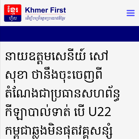
នាយឧត្តមសេនីយ៍ សៅ
សុខា ថានឹងចុះចេញពី
តំណែងជាប្រធានសហព័ន្ធ
កីឡាបាល់ទាត់ បើ U22
កម្ពុជាឆ្លងមិនផុតវគ្គសន្សំ