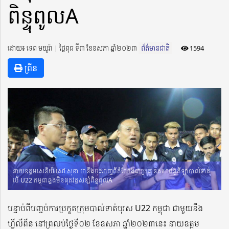
ពិន្ទុពូលA
ដោយ៖ ទេព មយូរ៉ា ​​ | ថ្ងៃពុធ ទី៣ ខែឧសភា ឆ្នាំ២០២៣
ព័ត៌មានជាតិ
1594
ព្រីន
នាយឧត្តមសេនីយ៍ សៅ សុខា ថានឹងចុះចេញពីតំណែងជាប្រធានសហព័ន្ធកីឡាបាល់ទាត់
បើ U22 កម្ពុជាឆ្លងមិនផុតវគ្គសន្សំពិន្ទុពូលA
បន្ទាប់ពីបញ្ចប់ការប្រកួតក្រុមបាល់ទាត់បុរស U22 កម្ពុជា ជាមួយនឹង
ហ្វីលីពីន នៅព្រលប់ថ្ងៃទី០២ ខែឧសភា ឆ្នាំ២០២៣នេះ នាយឧត្តម