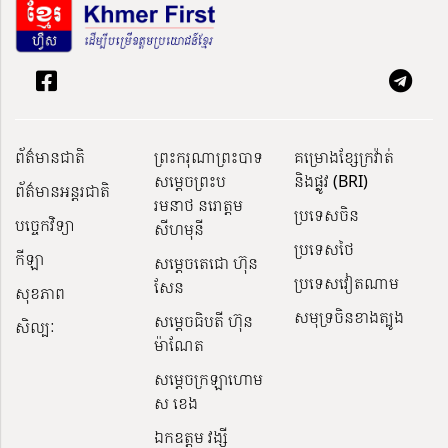
ព័ត៌មានជាតិ
ព្រះករុណាព្រះបាទ
គម្រោងខ្សែក្រវ៉ាត់
សម្តេចព្រះប
និងផ្លូវ (BRI)
ព័ត៌មានអន្តរជាតិ
រមនាថ នរោត្តម
ប្រទេសចិន
បច្ចេកវិទ្យា
សីហមុនី
ប្រទេសថៃ
កីឡា
សម្តេចតេជោ ហ៊ុន
ប្រទេសវៀតណាម
សែន
សុខភាព
សមុទ្រចិនខាងត្បូង
សម្ដេចធិបតី ហ៊ុន
សិល្បៈ
ម៉ាណែត
សម្ដេចក្រឡាហោម
ស ខេង
ឯកឧត្តម វង្សី