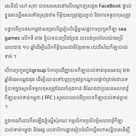
សេនីយ៍ សៅ សុខា បានសរសេរនៅលើបណ្ដាញសង្គម FaceBook ផ្ទាល់
ខ្លួនមានខ្លឹមសារទាំងស្រុងថា៖ កិត្តិយសត្រូវផ្សារភ្ជាប់ និងការទទួលខុសត្រូវ
បន្ទាប់ពីប្រទេសកម្ពុជាសម្រេចចិត្តរៀបចំធ្វើម្ចាស់ផ្ទះការប្រកួតកីឡា sea
games លើកទី ៣២ ខ្ញុំបាទបានប្រឹងប្រែង លះបង់គ្រប់បែបយ៉ាងប្រើ
ពេលជាង ១០ ឆ្នាំដើម្បីលើកកិត្តិយសជាតិខ្មែរតាម រយះវិស័យកីឡាបាល់
ទាត់ ។
បើការប្រកួតក្នុងgroup ចែកពូលវិញ្ញាសារកីឡាបាល់ទាត់បុរសអាយុ ២២
ឆ្នាំមិនអាចឆ្លងផុត ដើម្បីឈានទៅបន្តប្រកួតវគ្គកណ្តាលផ្តាច់ព្រាត់នោះទេ
ខ្ញុំបាទក្នុងស្មារតីទទួលខុសត្រូវដែលកំពុងកាន់ ដំណែងជាប្រធានសហពន្ធ័
កីឡាបាល់ទាត់កម្ពុជា ( FFC ) សូមលាឈប់ពីប្រធានកីឡាបាល់ទាត់ភ្លាម
។
ក្នុងករណីនេះកើតឡើងខ្ញុំស្នើសុំគណៈកម្មាធិការប្រតិបត្តិសហពន្ធ័កីឡា
បាល់ទាត់កម្ពុជា និងអគ្គ លេខាធិការដ្ឋានរៀបចំបើកធ្វើមហាសន្និបាតដើម្បី