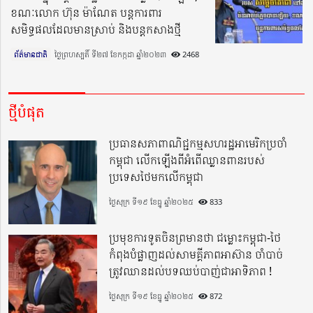
ខណៈលោក ហ៊ុន ម៉ាណែត បន្តការពារ
សមិទ្ធផលដែលមានស្រាប់ និងបន្ដកសាងថ្មី
ព័ត៌មានជាតិ
ថ្ងៃព្រហស្បតិ៍ ទី២៧ ខែកក្កដា ឆ្នាំ២០២៣​
2468
ថ្មីបំផុត
ប្រធានសភាពាណិជ្ជកម្មសហរដ្ឋអាមេរិកប្រចាំ
កម្ពុជា លើកឡើងពីអំពើឈ្លានពានរបស់
ប្រទេសថៃមកលើកម្ពុជា
ថ្ងៃសុក្រ ទី១៩ ខែធ្នូ ឆ្នាំ២០២៥
833
ប្រមុខការទូតចិនព្រមានថា ជម្លោះកម្ពុជា-ថៃ
កំពុងបំផ្លាញដល់សាមគ្គីភាពអាស៊ាន ចាំបាច់
ត្រូវឈានដល់បទឈប់បាញ់ជាអាទិភាព !
ថ្ងៃសុក្រ ទី១៩ ខែធ្នូ ឆ្នាំ២០២៥
872