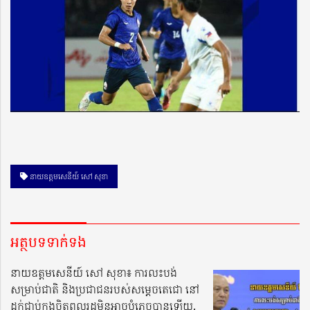
នាយឧត្តមសេនីយ៍ សៅ សុខា
អត្ថបទទាក់ទង
នាយឧត្តមសេនីយ៍ សៅ សុខា៖ ការលះបង់
សម្រាប់ជាតិ និងប្រជាជនរបស់សម្ដេចតេជោ នៅ
ដក់ជាប់ក្នុងចិត្ដពលរដ្ឋមិនអាចបំភ្លេចបានឡើយ,