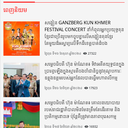
ពេញនិយម
សង្វៀន GANZBERG KUN KHMER
FESTIVAL CONCERT នាំកំពូលអ្នកប្រយុទ្ធគុន
ខ្មែរជាច្រើនរូបមកចួបគ្នាលើសង្វៀនគុនខ្មែរ
តែមួយដ៏អស្ចារ្យលើទឹកដីខេត្តបាត់ដំបង
ថ្ងៃពុធ ទី១៦ ខែតុលា ឆ្នាំ២០២៤
27322
សម្តេចធិបតី ហ៊ុន ម៉ាណែត៖ ទិវាអតីតយុទ្ធជនក្នុង
ប្រារព្ធឡើងក្នុងស្មារតីចងចាំជានិច្ចនូវគុណូបការៈ
ឧត្តុងឧត្តមរបស់អ្នកដែលបានធ្វើមហាពលីកម្ម
ថ្ងៃពុធ ទី២៦ ខែមិថុនា ឆ្នាំ២០២៤
17923
សម្តេចធិបតី ហ៊ុន ម៉ាណែត៖ គោលនយោបាយ
របស់រាជរដ្ឋាភិបាលមិនមែនត្រឹមតែដើរតាម និង
ប្រតិកម្មនោះទេ ប៉ុន្តែគឺត្រូវមានភាពបុរេសកម្ម
ថ្ងៃចន្ទ ទី១៧ ខែមិថុនា ឆ្នាំ២០២៤
16932