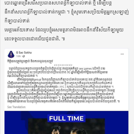
បោះឆ្នោតជ្រើសរើសប្រធានសហពន្ធ័កីឡាបាល់ទាត់ ថ្មី ដើម្បីបន្ត
ដឹកនាំសហពន្ធ័កីឡាបាល់ទាត់កម្ពុជា ។ ខ្ញុំសូមទោសប្រិយមិត្តអ្នកស្រឡាញ់
កីឡាបាល់ទាត់
មេត្តាអភ័យទោស ដែលរូបខ្ញុំអសមត្ថភាពមិនអាចដឹកនាំវិស័យកីឡាមួយ
នេះទទួលបានជោគជ័យជូនជាតិ. ៕