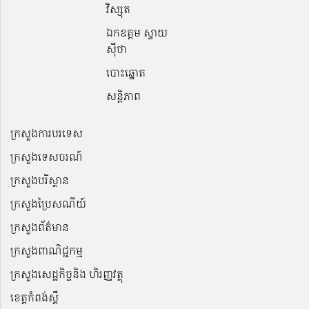
វិស្សុត
ឯកឧត្តម ស្វាយ
ស៊ីថា
បោះឆ្នោត
សន្តិភាព
ក្រសួងការបរទេស
ក្រសួងទេសចរណ៍
ក្រសួងបរិស្ថាន
ក្រសួងប្រៃសណីយ៍
ក្រសួងព័ត៌មាន
ក្រសួងពាណិជ្ជកម្ម
ក្រសួងសេដ្ឋកិច្ចនិង ហិរញ្ញវត្ថុ
ខេត្តកំពង់ស្ពឺ