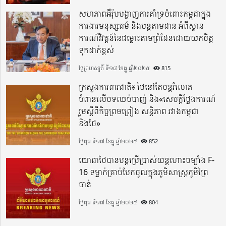
សហភាពអឺរ៉ុបបង្ហាញការគាំទ្រចំពោះកម្ពុជាក្នុង
ការងារមនុស្សធម៌ និងបន្តតាមដាន អំពីស្ថាន
ការណ៍វិវត្តន៍នៃជម្លោះតាមព្រំដែនដោយយកចិត្ត
ទុកដាក់ខ្ពស់
ថ្ងៃព្រហស្បតិ៍ ទី១៨ ខែធ្នូ ឆ្នាំ២០២៥
815
ក្រសួងការពារជាតិ៖ ថៃនៅតែបន្តរំលោភ
បំពានលើបទឈប់បាញ់ និង«សេចក្តីថ្លែងការណ៍
រួមស្តីពីកិច្ចព្រមព្រៀង សន្តិភាព រវាងកម្ពុជា
និងថៃ»
ថ្ងៃពុធ ទី១៧ ខែធ្នូ ឆ្នាំ២០២៥
852
យោធាថៃបានបន្តប្រើប្រាស់យន្តហោះចម្បាំង F-
16 ទម្លាក់គ្រាប់បែកចូលក្នុងភូមិសាស្ត្រភូមិព្រៃ
ចាន់
ថ្ងៃពុធ ទី១៧ ខែធ្នូ ឆ្នាំ២០២៥
804