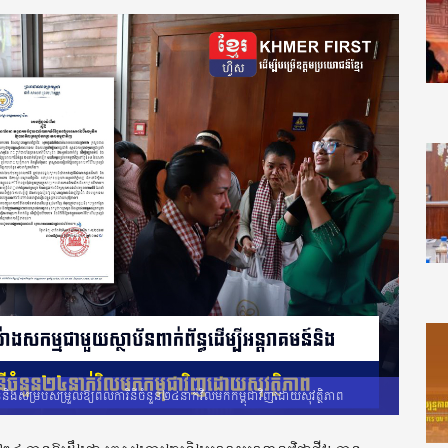
មន៍និងសម្របសម្រួលឱ្យពលការិនីចំនួន២៤នាក់វិលមកកម្ពុជាវិញដោយសុវត្ថិភាព