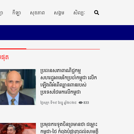
្យា
កីឡា
សុខភាព
សង្គម
សិល្បៈ
ីបំផុត
ប្រធានសភាពាណិជ្ជកម្ម
សហរដ្ឋអាមេរិកប្រចាំកម្ពុជា លើក
ឡើងពីអំពើឈ្លានពានរបស់
ប្រទេសថៃមកលើកម្ពុជា
ថ្ងៃសុក្រ ទី១៩ ខែធ្នូ ឆ្នាំ២០២៥
833
ប្រមុខការទូតចិនព្រមានថា ជម្លោះ
កម្ពុជា-ថៃ កំពុងបំផ្លាញដល់សាមគ្គី