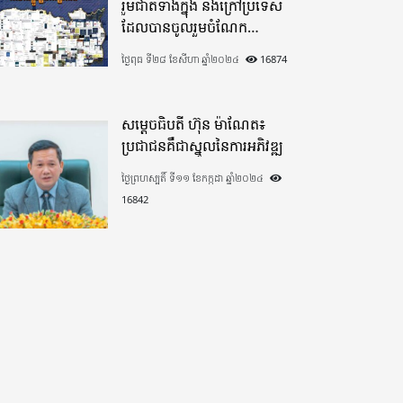
រួមជាតិទាំងក្នុង​ និងក្រៅប្រទេស​
ដែលបានចូលរួមចំណែក
យ៉ាងផុលផុសបរិច្ចាគថវិកាក្នុង
ថ្ងៃពុធ ទី២៨ ខែសីហា ឆ្នាំ២០២៤
16874
«មូលនិធិកសាងហេដ្ឋារចនាសម្ព័ន្ធ
តាមព្រំដែន» ដោយផ្ដោតលើការ
កសាងផ្លូវក្រវាត់ព្រំដែន
សម្តេចធិបតី ហ៊ុន ម៉ាណែត៖
ប្រជាជនគឺជាស្នូលនៃការអភិវឌ្ឍ
ថ្ងៃព្រហស្បតិ៍ ទី១១ ខែកក្កដា ឆ្នាំ២០២៤
16842