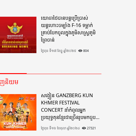
យោធាថៃបានបន្តប្រើប្រាស់
យន្តហោះចម្បាំង F-16 ទម្លាក់
គ្រាប់បែកចូលក្នុងភូមិសាស្ត្រភូមិ
ព្រៃចាន់
ថ្ងៃពុធ ទី១៧ ខែធ្នូ ឆ្នាំ២០២៥
804
េញនិយម
សង្វៀន GANZBERG KUN
KHMER FESTIVAL
CONCERT នាំកំពូលអ្នក
ប្រយុទ្ធគុនខ្មែរជាច្រើនរូបមកចួប
គ្នាលើសង្វៀនគុនខ្មែរតែមួយដ៏
ថ្ងៃពុធ ទី១៦ ខែតុលា ឆ្នាំ២០២៤
27321
អស្ចារ្យលើទឹកដីខេត្តបាត់ដំបង