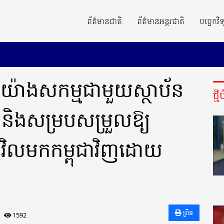
ព័ត៌មានជាតិ
ព័ត៌មានអន្តរជាតិ
បច្ចេកវិទ
យ៉ាងសកម្មជាមួយស្ថាប័ន
ថ្ម
មន៍និងសម្របសម្រួលឱ្យ
់វិលមកកម្ពុជាវិញដោយ
ព្រីន
1592