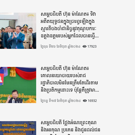
សម្តេចធិបតី ហ៊ុន ម៉ាណែត៖ ទិវា
អតីតយុទ្ធជនក្នុងប្រារព្ធឡើងក្នុង
ស្មារតីចងចាំជានិច្ចនូវគុណូបការៈ
ឧត្តុងឧត្តមរបស់អ្នកដែលបានធ្វើ
មហាពលីកម្ម
ថ្ងៃពុធ ទី២៦ ខែមិថុនា ឆ្នាំ២០២៤
17923
សម្តេចធិបតី ហ៊ុន ម៉ាណែត៖
គោលនយោបាយរបស់រាជ
រដ្ឋាភិបាលមិនមែនត្រឹមតែដើរតាម
និងប្រតិកម្មនោះទេ ប៉ុន្តែគឺត្រូវមាន
ភាពបុរេសកម្ម
ថ្ងៃចន្ទ ទី១៧ ខែមិថុនា ឆ្នាំ២០២៤
16932
សម្តេចធិបតី ថ្លែងអំណរព្រះគុណ
និងអរគុណ ប្រគេន និងជូនដល់ជន