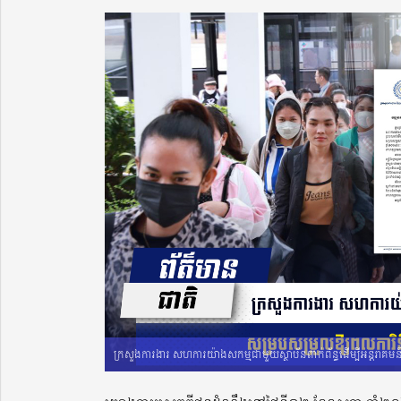
ក្រសួងការងារ សហការយ៉ាងសកម្មជាមួយស្ថាប័នពាក់ព័ន្ធដើម្បីអន្តរាគ