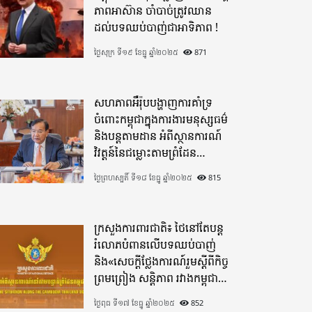
ភាពអាស៊ាន ចាំបាច់ត្រូវឈាន
ដល់បទឈប់បាញ់ជាអាទិភាព !
ថ្ងៃសុក្រ ទី១៩ ខែធ្នូ ឆ្នាំ២០២៥
871
សហភាពអឺរ៉ុបបង្ហាញការគាំទ្រ
ចំពោះកម្ពុជាក្នុងការងារមនុស្សធម៌
និងបន្តតាមដាន អំពីស្ថានការណ៍
វិវត្តន៍នៃជម្លោះតាមព្រំដែន
ដោយយកចិត្តទុកដាក់ខ្ពស់
ថ្ងៃព្រហស្បតិ៍ ទី១៨ ខែធ្នូ ឆ្នាំ២០២៥
815
ក្រសួងការពារជាតិ៖ ថៃនៅតែបន្ត
រំលោភបំពានលើបទឈប់បាញ់
និង«សេចក្តីថ្លែងការណ៍រួមស្តីពីកិច្ច
ព្រមព្រៀង សន្តិភាព រវាងកម្ពុជា
និងថៃ»
ថ្ងៃពុធ ទី១៧ ខែធ្នូ ឆ្នាំ២០២៥
852