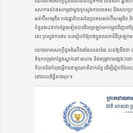
យោងតាមសេចក្តីជូនដំណឹងនៅថ្ងៃទី១២ ខែឧសភា ឆ្នាំ២០២៤
សហការយ៉ាងសកម្មជាមួយក្រសួងការបរទេស និងសហប្រតិបត្តិ
អារ៉ាប៊ីសាអូឌីត រាជរដ្ឋាភិបាលនៃប្រទេសអារ៉ាប៊ីសាអូឌីត និ
ចំនួន២៤នាក់បន្ថែមទៀតបានវិលត្រឡប់មកកម្ពុជាវិញនៅ
នេះ ក្រសួងការងារ បានរៀបចំឱ្យបងប្អូនពលការិនីត្រឡ
យោងតាមសេចក្តីជូនដំណឹងដដែលនេះដែរ បានឱ្យដឹងថា បងប
ទំនុកបម្រុងកន្លែងស្នាក់នៅ អាហារ និងតម្រូវការផ្សេងៗដោ
ក៏បាននិងកំពុងធ្វើការជាមួយភាគីពាក់ព័ន្ធ ដើម្បីរៀបចំបែ
នៅពេលដ៏ខ្លីខាងមុខ៕