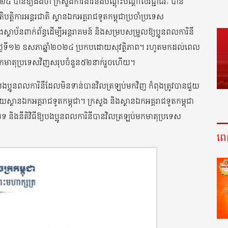
 បានឱ្យដឹងថា ក្រសួងការងារនិងបណ្តុះបណ្តាលវិជ្ជាជីវៈ បាន
ការអន្តរជាតិ ស្ថានឯកអគ្គរាជទូតកម្ពុជាប្រចាំប្រទេស
ងស្ថាប័នពាក់ព័ន្ធដើម្បីអន្តរាគមន៍ និងសម្របសម្រួលឱ្យប្អូនពលការិនី
ថ្ងៃទី១២ ឧសភាឆ្នាំ២០២៤ ប្រកបដោយសុវត្ថិភាព។ រហូតមកដល់ពេល
ប់មកមាតុប្រទេសវិញសរុបចំនួន៥២នាក់រួចហើយ។
្អូនពលការិនីដែលមិនទាន់បានវិលត្រឡប់មកវិញ កំពុងត្រូវបានជួយ
យស្ថានឯកអគ្គរាជទូតកម្ពុជា។ ក្រសួង និងស្ថានឯកអគ្គរាជទូតកម្ពុជា
បបទ និងនីតិវិធីឱ្យបងប្អូនពលការិនីបានវិលត្រឡប់មកមាតុប្រទេស
ព