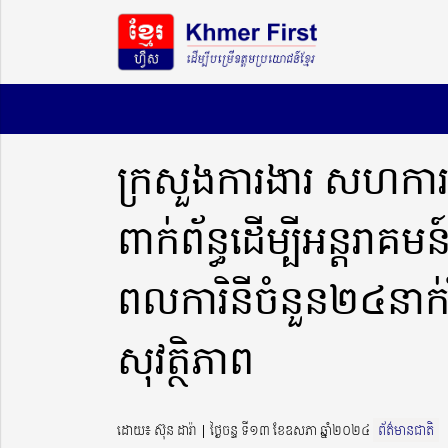
ក្រសួងការងារ សហការ
ពាក់ព័ន្ធដើម្បីអន្តរាគ
ពលការិនីចំនួន២៤នាក
សុវត្ថិភាព
ដោយ៖ ស៊ុន ដារ៉ា ​​ | ថ្ងៃចន្ទ ទី១៣ ខែឧសភា ឆ្នាំ២០២៤
ព័ត៌មានជាតិ