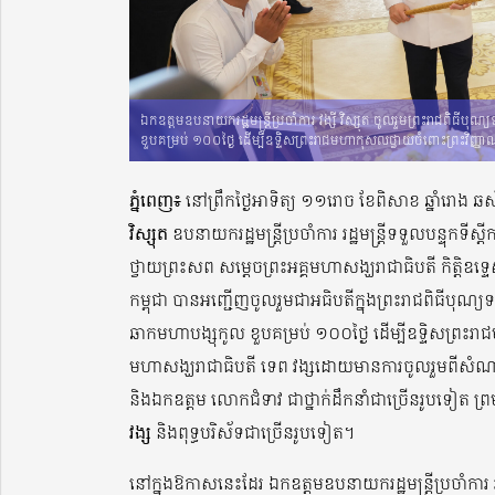
ឯកឧត្ដមឧបនាយករដ្ឋមន្ត្រីប្រចាំការ វង្សី វិស្សុត ចូលរួមព្រះរាជពិធីប
ខួបគម្រប់ ១០០ថ្ងៃ ដើម្បីឧទ្ទិសព្រះរាជមហាកុសលថ្វាយចំពោះព្រះវិញ្ញា
ភ្នំពេញ៖
នៅព្រឹកថ្ងៃអាទិត្យ ១១រោច ខែពិសាខ ឆ្នាំរោង ឆ
វិស្សុត
ឧបនាយករដ្ឋមន្ត្រីប្រចាំការ រដ្ឋមន្ត្រីទទួលបន្ទុកទី
ថ្វាយព្រះសព សម្ដេចព្រះអគ្គមហាសង្ឃរាជាធិបតី កិត្តិឧទ្
កម្ពុជា បានអញ្ជើញចូលរួមជាអធិបតីក្នុងព្រះរាជពិធីបុណ្យ
ឆាកមហាបង្សុកូល ខួបគម្រប់ ១០០ថ្ងៃ ដើម្បីឧទ្ទិសព្រះរា
មហាសង្ឃរាជាធិបតី ទេព វង្សដោយមានការចូលរួមពីសំណ
និងឯកឧត្ដម លោកជំទាវ ជាថ្នាក់ដឹកនាំជាច្រើនរូបទៀត ព្
វង្ស
និងពុទ្ធបរិស័ទជាច្រើនរូបទៀត។
នៅក្នុងឱកាសនេះដែរ ​ឯកឧត្ដមឧបនាយករដ្ឋមន្ត្រីប្រចាំការ