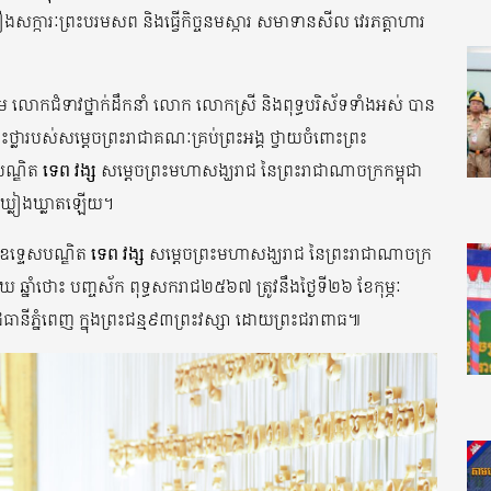
រឿងសក្ការៈព្រះបរមសព និងធ្វើកិច្ចនមស្ការ សមាទានសីល វេរភត្តាហារ
ម លោកជំទាវថ្នាក់ដឹកនាំ លោក លោកស្រី និងពុទ្ធបរិស័ទទាំងអស់ បាន
លារបស់សម្ដេចព្រះរាជាគណៈគ្រប់ព្រះអង្គ ថ្វាយចំពោះព្រះ
សបណ្ឌិត
ទេព វង្ស
សម្ដេចព្រះមហាសង្ឃរាជ នៃព្រះរាជាណាចក្រកម្ពុជា
បីឃ្លៀងឃ្លាតឡើយ។
តិឧទ្ទេសបណ្ឌិត
ទេព វង្ស
សម្ដេចព្រះមហាសង្ឃរាជ នៃព្រះរាជាណាចក្រ
ឃ ឆ្នាំថោះ បញ្ចស័ក ពុទ្ធសករាជ២៥៦៧ ត្រូវនឹងថ្ងៃទី២៦ ខែកុម្ភៈ
នីភ្នំពេញ ក្នុងព្រះជន្ម៩៣ព្រះវស្សា ដោយព្រះជរាពាធ៕