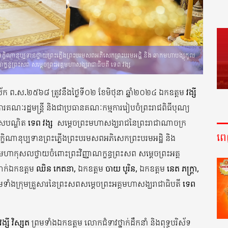
ុណ្យទក្ខិណានុប្បទានថ្វាយព្រះភ្លើងព្រះបរមសពអភិសេកព្រះបរមអដ្ឋិ និង ឆាកមហាបង្សុកូល
ណក្ខន្ធព្រះសព សម្ដេចព្រះអគ្គមហាសង្ឃរាជាធិបតី ទេព វង្ស
ស័ក ព.ស.២៥៦៨ ត្រូវនឹងថ្ងៃទី០២ ខែមិថុនា ឆ្នាំ២០២៤ ឯកឧត្ដម
វង្សី​
ស្ដីការគណៈរដ្ឋមន្ត្រី និងជាប្រធានគណៈកម្មការរៀបចំព្រះរាជពិធីបុណ្យ
ទេសបណ្ឌិត
ទេព វង្ស
សម្ដេចព្រះមហាសង្ឃរាជនៃព្រះរាជាណាចក្រ
ព
ទក្ខិណានុប្បទានព្រះភ្លើងព្រះបរមសពអភិសេកព្រះបរមអដ្ឋិ និង
ជមហាកុសលថ្វាយចំពោះព្រះវិញ្ញាណក្ខន្ធព្រះសព សម្ដេចព្រះអគ្គ
ាក់ឯកឧត្ដម
ឈិន កេតនា
, ឯកឧត្ដម
ចាយ បូរិន
, ឯកឧត្ដម
នេត​ ភក្ត្រា
,
រមទាំងក្រុមគ្រួសារនៃព្រះសពសម្ដេចព្រះអគ្គមហាសង្ឃរាជាធិបតី
ទេព
វង្សី វិស្សុត
ព្រមទាំងឯកឧត្ដម លោកជំទាវថ្នាក់ដឹកនាំ និងពុទ្ធបរិស័ទ