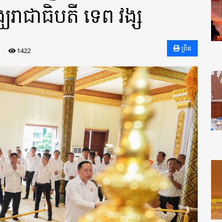
ឃរាជាធិបតី ទេព វង្ស
ព្រីន
1422