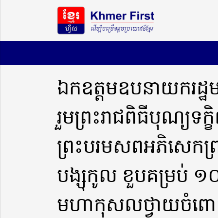
ឯកឧត្ដមឧបនាយករដ្ឋមន្ត្រ
រួមព្រះរាជពិធីបុណ្យទក្
ព្រះបរមសពអភិសេកព្រ
បង្សុកូល ខួបគម្រប់ ១០០
មហាកុសលថ្វាយចំពោះព្