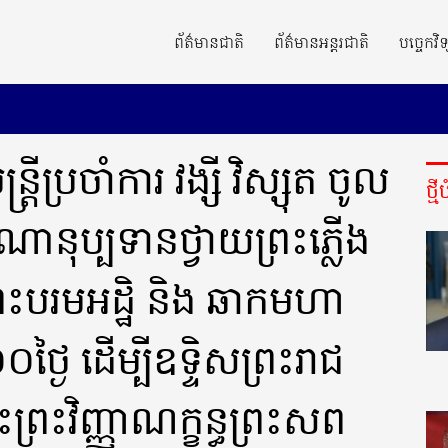
ព័ត៌មានជាតិ
ព័ត៌មានអន្តរជាតិ
បច្ចេកវិទ
ីប្រចាំការ វង្សី វិស្សុត ចូល
ថ្ម
ខិណានុប្បទានថ្វាយព្រះភ្លើង
ះបរមអដ្ឋិ និង ឆាកមហា
ថ្ងៃ ដើម្បីឧទ្ទិសព្រះរាជ
រះវិញ្ញាណក្ខន្ធព្រះសព