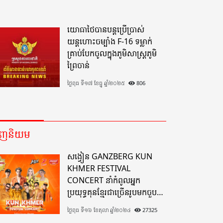
យោធាថៃបានបន្តប្រើប្រាស់
យន្តហោះចម្បាំង F-16 ទម្លាក់
គ្រាប់បែកចូលក្នុងភូមិសាស្ត្រភូមិ
ព្រៃចាន់
ថ្ងៃពុធ ទី១៧ ខែធ្នូ ឆ្នាំ២០២៥
806
េញនិយម
សង្វៀន GANZBERG KUN
KHMER FESTIVAL
CONCERT នាំកំពូលអ្នក
ប្រយុទ្ធគុនខ្មែរជាច្រើនរូបមកចួប
គ្នាលើសង្វៀនគុនខ្មែរតែមួយដ៏
ថ្ងៃពុធ ទី១៦ ខែតុលា ឆ្នាំ២០២៤
27325
អស្ចារ្យលើទឹកដីខេត្តបាត់ដំបង