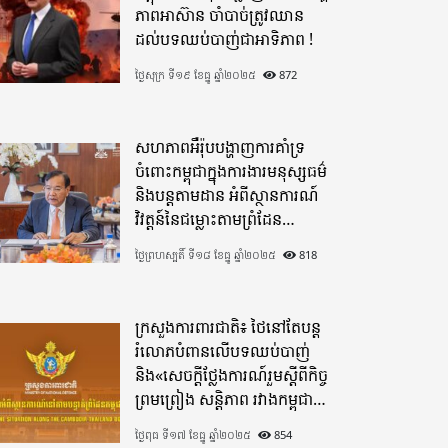
ភាពអាស៊ាន ចាំបាច់ត្រូវឈាន
ដល់បទឈប់បាញ់ជាអាទិភាព !
ថ្ងៃសុក្រ ទី១៩ ខែធ្នូ ឆ្នាំ២០២៥
872
សហភាពអឺរ៉ុបបង្ហាញការគាំទ្រ
ចំពោះកម្ពុជាក្នុងការងារមនុស្សធម៌
និងបន្តតាមដាន អំពីស្ថានការណ៍
វិវត្តន៍នៃជម្លោះតាមព្រំដែន
ដោយយកចិត្តទុកដាក់ខ្ពស់
ថ្ងៃព្រហស្បតិ៍ ទី១៨ ខែធ្នូ ឆ្នាំ២០២៥
818
ក្រសួងការពារជាតិ៖ ថៃនៅតែបន្ត
រំលោភបំពានលើបទឈប់បាញ់
និង«សេចក្តីថ្លែងការណ៍រួមស្តីពីកិច្ច
ព្រមព្រៀង សន្តិភាព រវាងកម្ពុជា
និងថៃ»
ថ្ងៃពុធ ទី១៧ ខែធ្នូ ឆ្នាំ២០២៥
854