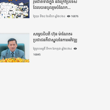
រួមជាតិទាំងក្នុង​ និងក្រៅប្រទេស​
ដែលបានចូលរួមចំណែក
យ៉ាងផុលផុសបរិច្ចាគថវិកាក្នុង
ថ្ងៃពុធ ទី២៨ ខែសីហា ឆ្នាំ២០២៤
16876
«មូលនិធិកសាងហេដ្ឋារចនាសម្ព័ន្ធ
តាមព្រំដែន» ដោយផ្ដោតលើការ
កសាងផ្លូវក្រវាត់ព្រំដែន
សម្តេចធិបតី ហ៊ុន ម៉ាណែត៖
ប្រជាជនគឺជាស្នូលនៃការអភិវឌ្ឍ
ថ្ងៃព្រហស្បតិ៍ ទី១១ ខែកក្កដា ឆ្នាំ២០២៤
16845