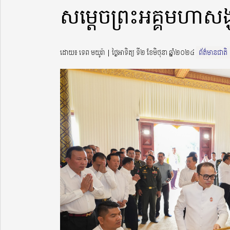
សម្ដេចព្រះអគ្គមហាសង្
ដោយ៖ ទេព មយូរ៉ា ​​ | ថ្ងៃអាទិត្យ ទី២ ខែមិថុនា ឆ្នាំ២០២៤
ព័ត៌មានជាតិ