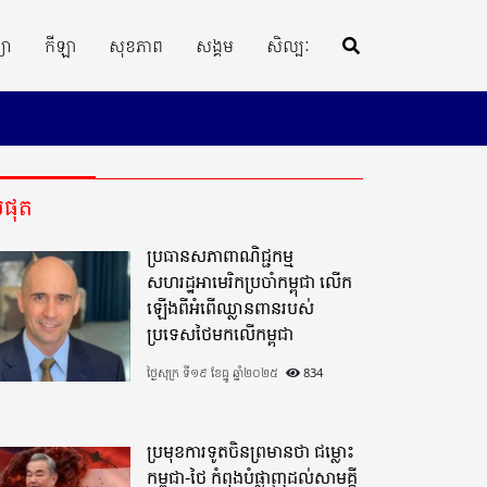
្យា
កីឡា
សុខភាព
សង្គម
សិល្បៈ
ីបំផុត
ប្រធានសភាពាណិជ្ជកម្ម
សហរដ្ឋអាមេរិកប្រចាំកម្ពុជា លើក
ឡើងពីអំពើឈ្លានពានរបស់
ប្រទេសថៃមកលើកម្ពុជា
ថ្ងៃសុក្រ ទី១៩ ខែធ្នូ ឆ្នាំ២០២៥
834
ប្រមុខការទូតចិនព្រមានថា ជម្លោះ
កម្ពុជា-ថៃ កំពុងបំផ្លាញដល់សាមគ្គី