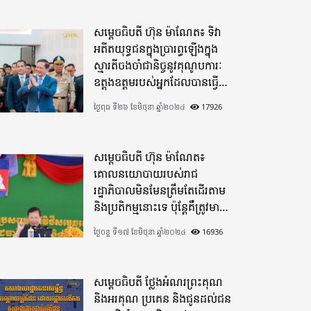
សម្តេចធិបតី ហ៊ុន ម៉ាណែត៖ ទិវា
អតីតយុទ្ធជនក្នុងប្រារព្ធឡើងក្នុង
ស្មារតីចងចាំជានិច្ចនូវគុណូបការៈ
ឧត្តុងឧត្តមរបស់អ្នកដែលបានធ្វើ
មហាពលីកម្ម
ថ្ងៃពុធ ទី២៦ ខែមិថុនា ឆ្នាំ២០២៤
17926
សម្តេចធិបតី ហ៊ុន ម៉ាណែត៖
គោលនយោបាយរបស់រាជ
រដ្ឋាភិបាលមិនមែនត្រឹមតែដើរតាម
និងប្រតិកម្មនោះទេ ប៉ុន្តែគឺត្រូវមាន
ភាពបុរេសកម្ម
ថ្ងៃចន្ទ ទី១៧ ខែមិថុនា ឆ្នាំ២០២៤
16936
សម្តេចធិបតី ថ្លែងអំណរព្រះគុណ
និងអរគុណ ប្រគេន និងជូនដល់ជន