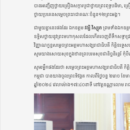
បានអញ្ជើញថ្វាយគ្រឿងសក្ការបូជាថ្វាយព្រះពុទ្ធបដិមា, គ្
ថ្វាយប្រគេនសម្ដេចព្រះរាជាគណៈចំនួន១២ព្រះអង្គ។
ជាមួយគ្នានេះផងដែរ ឯកឧត្ដម
វង្សី វិស្សុត
ព្រមទាំងឯកឧត្ដ
ឧទ្ទិសថ្វាយនូវព្រះមហាកុសលដែលកើតចេញពីទឹកសទ្ធាជ្រះថ្
វិញ្ញាណក្ខន្ធសម្ដេចព្រះអគ្គមហាសង្ឃរាជាធិបតី កិត្តិឧទ្ទេ
សូមយាងសោយសុខក្នុងឋានព្រះបរមសុខជានិច្ចនិរន្តរ៍ កុំ
សូមរម្លឹកផងដែរថា សម្ដេចព្រះអគ្គមហាសង្ឃរាជាធិបតី កិត្
កម្ពុជា បានយាងចូលព្រះទិវង្គត កាលពីថ្ងៃចន្ទ ២រោច ខែមា
ឆ្នាំ២០២៤ វេលាម៉ោង១៧:៤០នាទី នៅវត្តឧណ្ណាលោម រាជធា