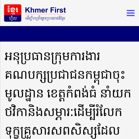
អនុប្រធានក្រុមការងារ
គណបក្សប្រជាជនកម្ពុជាចុះ
មូលដ្ឋាន ខេត្តកំពង់ធំ នាំយក
ថវិកានិងសម្ភារ:ដើម្បីរំលែក
ទុក្ខគ្រួសារសពសិស្សដែល