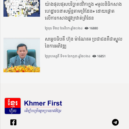
យ៉ាងផុលផុសបរិច្ចាគថវិកាក្នុង «មូលនិធិកសាង
ហេដ្ឋារចនាសម្ព័ន្ធតាមព្រំដែន» ដោយផ្ដោត
លើការកសាងផ្លូវក្រវាត់ព្រំដែន
ថ្ងៃពុធ ទី២៨ ខែសីហា ឆ្នាំ២០២៤
16880
សម្តេចធិបតី ហ៊ុន ម៉ាណែត៖ ប្រជាជនគឺជាស្នូល
នៃការអភិវឌ្ឍ
ថ្ងៃព្រហស្បតិ៍ ទី១១ ខែកក្កដា ឆ្នាំ២០២៤
16851