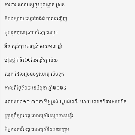
ការងារ គណបក្សចុះមូលដ្ឋាន ស្រុក
កំពង់ស្វាយ ខេត្តកំពង់ធំ បានអញ្ចើញ
ចូលរួមបុណ្យសពសិស្ស ឈ្មោះ
អ៊ីន សុភ័ក្រ ភេទស្រី អាយុ១៣ ឆ្នាំ
រៀនថ្នាក់ទី៧A នៃអនុវិទ្យាល័យ
ឈូក ដែលជួបឧបទ្ទវហេតុ លិចទូក
កាលពីថ្ងៃទី០៨ ខែមិថុនា ឆ្នាំ២០២៤
វេលាម៉ោង១១.៣០នាទីថ្ងៃត្រង់។ រួមដំណើរ ដោយ លោកជំទាវសមាជិក
ក្រុមប្រឹក្សាខេត្ត លោកស្រីអនុប្រធានមន្ទីរ
កិច្ចការនារីខេត្ត លោកស្រីដែលជាក្រុម