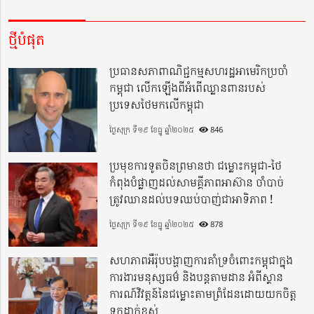
ថ្មីបំផុត
ប្រធានសភាពាណិជ្ជកម្មសហរដ្ឋអាមេរិកប្រចាំ
កម្ពុជា លើកឡើងពីអំពើឈ្លានពានរបស់
ប្រទេសថៃមកលើកម្ពុជា
ថ្ងៃសុក្រ ទី១៩ ខែធ្នូ ឆ្នាំ២០២៥
846
ប្រមុខការទូតចិនព្រមានថា ជម្លោះកម្ពុជា-ថៃ
កំពុងបំផ្លាញដល់សាមគ្គីភាពអាស៊ាន ចាំបាច់
ត្រូវឈានដល់បទឈប់បាញ់ជាអាទិភាព !
ថ្ងៃសុក្រ ទី១៩ ខែធ្នូ ឆ្នាំ២០២៥
878
សហភាពអឺរ៉ុបបង្ហាញការគាំទ្រចំពោះកម្ពុជាក្នុង
ការងារមនុស្សធម៌ និងបន្តតាមដាន អំពីស្ថាន
ការណ៍វិវត្តន៍នៃជម្លោះតាមព្រំដែនដោយយកចិត្ត
ទុកដាក់ខ្ពស់