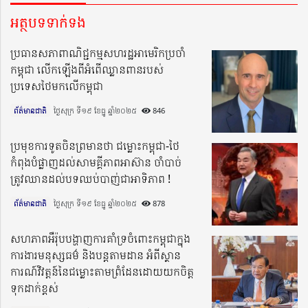
អត្ថបទទាក់ទង
ប្រធានសភាពាណិជ្ជកម្មសហរដ្ឋអាមេរិកប្រចាំ
កម្ពុជា លើកឡើងពីអំពើឈ្លានពានរបស់
ប្រទេសថៃមកលើកម្ពុជា
ព័ត៌មានជាតិ
ថ្ងៃសុក្រ ទី១៩ ខែធ្នូ ឆ្នាំ២០២៥​
846
ប្រមុខការទូតចិនព្រមានថា ជម្លោះកម្ពុជា-ថៃ
កំពុងបំផ្លាញដល់សាមគ្គីភាពអាស៊ាន ចាំបាច់
ត្រូវឈានដល់បទឈប់បាញ់ជាអាទិភាព !
ព័ត៌មានជាតិ
ថ្ងៃសុក្រ ទី១៩ ខែធ្នូ ឆ្នាំ២០២៥​
878
សហភាពអឺរ៉ុបបង្ហាញការគាំទ្រចំពោះកម្ពុជាក្នុង
ការងារមនុស្សធម៌ និងបន្តតាមដាន អំពីស្ថាន
ការណ៍វិវត្តន៍នៃជម្លោះតាមព្រំដែនដោយយកចិត្ត
ទុកដាក់ខ្ពស់