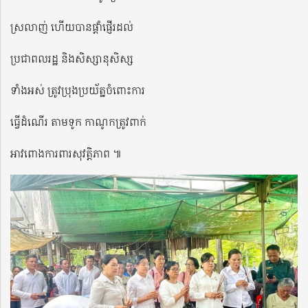
ស្រលាញ់ ហើយបានផ្តាំផ្ញើរដល់
ប្រជាពលរដ្ឋ និងសិស្សានុសិស្ស
ទាំងអស់ ត្រូវប្រុងប្រយ័ត្នចំពោះការ
ធ្វើដំណើរ តាមទូក កាណូកត្រូវពាក់
អាវពោងការពារសុវត្តិភាព ៕