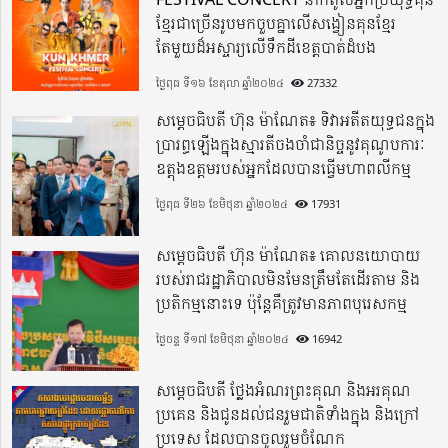
ខ្មែរជាច្រើនរូបមកចួបគ្នាលើសង្វៀនគុនខ្មែរ
តែមួយដ៏អស្ចារ្យលើទឹកដីខេត្តបាត់ដំបង
ថ្ងៃពុធ ទី១៦ ខែតុលា ឆ្នាំ២០២៤
27332
សម្តេចធិបតី ហ៊ុន ម៉ាណែត៖ ទិវាអតីតយុទ្ធជនក្នុង
ប្រារព្ធឡើងក្នុងស្មារតីចងចាំជានិច្ចនូវគុណូបការៈ
ឧត្តុងឧត្តមរបស់អ្នកដែលបានធ្វើមហាពលីកម្ម
ថ្ងៃពុធ ទី២៦ ខែមិថុនា ឆ្នាំ២០២៤
17931
សម្តេចធិបតី ហ៊ុន ម៉ាណែត៖ គោលនយោបាយ
របស់រាជរដ្ឋាភិបាលមិនមែនត្រឹមតែដើរតាម និង
ប្រតិកម្មនោះទេ ប៉ុន្តែគឺត្រូវមានភាពបុរេសកម្ម
ថ្ងៃចន្ទ ទី១៧ ខែមិថុនា ឆ្នាំ២០២៤
16942
សម្តេចធិបតី ថ្លែងអំណរព្រះគុណ និងអរគុណ
ប្រគេន និងជូនដល់ជនរួមជាតិទាំងក្នុង​ និងក្រៅ
ប្រទេស​ ដែលបានចូលរួមចំណែក