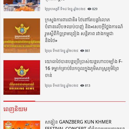
ថ្ងៃព្រហស្បតិ៍ ទី១៨ ខែធ្នូ ឆ្នាំ២០២៥
829
ក្រសួងការពារជាតិ៖ ថៃនៅតែបន្តរំលោភ
បំពានលើបទឈប់បាញ់ និង«សេចក្តីថ្លែងការណ៍
រួមស្តីពីកិច្ចព្រមព្រៀង សន្តិភាព រវាងកម្ពុជា
និងថៃ»
ថ្ងៃពុធ ទី១៧ ខែធ្នូ ឆ្នាំ២០២៥
861
យោធាថៃបានបន្តប្រើប្រាស់យន្តហោះចម្បាំង F-
16 ទម្លាក់គ្រាប់បែកចូលក្នុងភូមិសាស្ត្រភូមិព្រៃ
ចាន់
ថ្ងៃពុធ ទី១៧ ខែធ្នូ ឆ្នាំ២០២៥
813
ពេញនិយម
សង្វៀន GANZBERG KUN KHMER
FESTIVAL CONCERT នាំកំពូលអ្នកប្រយុទ្ធគុន