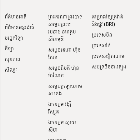
ព័ត៌មានជាតិ
ព្រះករុណាព្រះបាទ
គម្រោងខ្សែក្រវ៉ាត់
សម្តេចព្រះប
និងផ្លូវ (BRI)
ព័ត៌មានអន្តរជាតិ
រមនាថ នរោត្តម
ប្រទេសចិន
បច្ចេកវិទ្យា
សីហមុនី
ប្រទេសថៃ
កីឡា
សម្តេចតេជោ ហ៊ុន
ប្រទេសវៀតណាម
សែន
សុខភាព
សមុទ្រចិនខាងត្បូង
សម្ដេចធិបតី ហ៊ុន
សិល្បៈ
ម៉ាណែត
សម្ដេចក្រឡាហោម
ស ខេង
ឯកឧត្តម វង្សី
វិស្សុត
ឯកឧត្តម ស្វាយ
ស៊ីថា