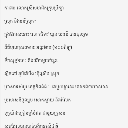
ការងារ លោកស្រីសមាជិកក្រុមប្រឹក្សា
ស្រុក និងនារីស្រុក។
ក្នុងឳកាសនោះ លោកជំទាវ ឃួន ឃុនឌី បានចូលរួម
ពីធីបុណ្យសពមាន: អង្ករ២បេ (១០០គីឡូ)
ទឹកសុទ្ធ៦កេះ និងថវិកាមួយចំនួន
ស្ថិតនៅ ភូមិជាំបឹង ឃុំស្រើង ស្រុក
ប្រាសាទសំបូរ ខេត្តកំពង់ធំ ។ ជាមួយគ្នានេះ លោកជំទាវបានមាន
ប្រសាសន៍ចូលរួម សោកស្តាយ និងរំលែក
ទុក្ខយ៉ាងក្រៀមក្រំបំផុត ជាមួយគ្រួសារ
សពដែលបានបាត់បង់កូនស្រីជាទី