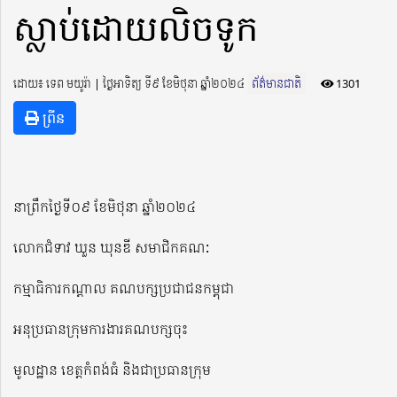
ស្លាប់ដោយលិចទូក
ដោយ៖ ទេព មយូរ៉ា ​​ | ថ្ងៃអាទិត្យ ទី៩ ខែមិថុនា ឆ្នាំ២០២៤
ព័ត៌មានជាតិ
1301
ព្រីន
នាព្រឹកថ្ងៃទី០៩ ខែមិថុនា ឆ្នាំ២០២៤
លោកជំទាវ ឃួន ឃុនឌី សមាជិកគណ:
កម្មាធិការកណ្តាល គណបក្សប្រជាជនកម្ពុជា
អនុប្រធានក្រុមការងារគណបក្សចុះ
មូលដ្ឋាន ខេត្តកំពង់ធំ និងជាប្រធានក្រុម