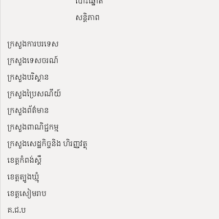
បោះឆ្នោត
សន្តិភាព
ក្រសួងការបរទេស
ក្រសួងទេសចរណ៍
ក្រសួងបរិស្ថាន
ក្រសួងប្រៃសណីយ៍
ក្រសួងព័ត៌មាន
ក្រសួងពាណិជ្ជកម្ម
ក្រសួងសេដ្ឋកិច្ចនិង ហិរញ្ញវត្ថុ
ខេត្តកំពង់ស្ពឺ
ខេត្តត្បូងឃ្មុំ
ខេត្តសៀមរាប
គ.ជ.ប