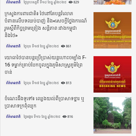
ព័ត៌មានជាតិ
ថ្ងៃព្រហស្បតិ៍ ទី១៨ ខែធ្នូ ឆ្នាំ២០២៥​
829
ក្រសួងការពារជាតិ៖ ថៃនៅតែបន្តរំលោភ
បំពានលើបទឈប់បាញ់ និង«សេចក្តីថ្លែងការណ៍
រួមស្តីពីកិច្ចព្រមព្រៀង សន្តិភាព រវាងកម្ពុជា
និងថៃ»
ព័ត៌មានជាតិ
ថ្ងៃពុធ ទី១៧ ខែធ្នូ ឆ្នាំ២០២៥​
861
យោធាថៃបានបន្តប្រើប្រាស់យន្តហោះចម្បាំង F-
16 ទម្លាក់គ្រាប់បែកចូលក្នុងភូមិសាស្ត្រភូមិព្រៃ
ចាន់
ព័ត៌មានជាតិ
ថ្ងៃពុធ ទី១៧ ខែធ្នូ ឆ្នាំ២០២៥​
813
ចំណេះដឹងទូទៅ៖ ឈ្វេងយល់ពីប្រាសាទខ្នារ ឬ
ប្រាសាទក្រពុំឈូក
ព័ត៌មានជាតិ
ថ្ងៃអង្គារ ទី១៦ ខែធ្នូ ឆ្នាំ២០២៥​
816