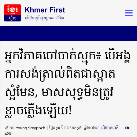
អ្នកវិភាគចៅចាក់ស្មុក៖ បើអង្គ
ការសង់ត្រាល់ពិតជាស្អាត
ស្អំមែន, មាសសុទ្ធមិនត្រូវ
ខ្លាចភ្លើងឡើយ!
ដោយ៖ Yeung Sreypoch ​​ | ថ្ងៃអង្គារ ទី១៦ ខែកក្កដា ឆ្នាំ២០២៤
ព័ត៌មានជាតិ
420