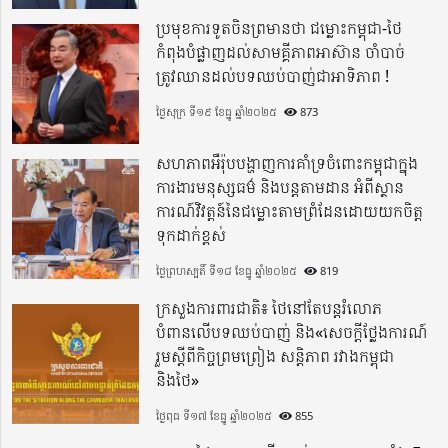
ប្រមុខការទូតចិនព្រមានថា ជម្លោះកម្ពុជា-ថៃ
កំពុងបំផ្លាញដល់សាមគ្គីភាពអាស៊ាន ចាំបាច់
ត្រូវឈានដល់បទឈប់បាញ់ជាអាទិភាព !
ថ្ងៃសុក្រ ទី១៩ ខែធ្នូ ឆ្នាំ២០២៥
873
សហភាពអឺរ៉ុបបង្ហាញការគាំទ្រចំពោះកម្ពុជាក្នុង
ការងារមនុស្សធម៌ និងបន្តតាមដាន អំពីស្ថាន
ការណ៍វិវត្តន៍នៃជម្លោះតាមព្រំដែនដោយយកចិត្ត
ទុកដាក់ខ្ពស់
ថ្ងៃព្រហស្បតិ៍ ទី១៨ ខែធ្នូ ឆ្នាំ២០២៥
819
ក្រសួងការពារជាតិ៖ ថៃនៅតែបន្តរំលោភ
បំពានលើបទឈប់បាញ់ និង«សេចក្តីថ្លែងការណ៍
រួមស្តីពីកិច្ចព្រមព្រៀង សន្តិភាព រវាងកម្ពុជា
និងថៃ»
ថ្ងៃពុធ ទី១៧ ខែធ្នូ ឆ្នាំ២០២៥
855