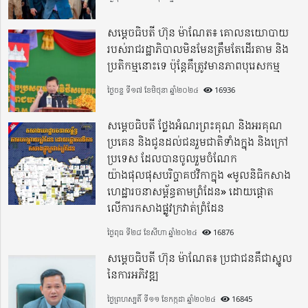
សម្តេចធិបតី ហ៊ុន ម៉ាណែត៖ គោលនយោបាយ
របស់រាជរដ្ឋាភិបាលមិនមែនត្រឹមតែដើរតាម និង
ប្រតិកម្មនោះទេ ប៉ុន្តែគឺត្រូវមានភាពបុរេសកម្ម
ថ្ងៃចន្ទ ទី១៧ ខែមិថុនា ឆ្នាំ២០២៤
16936
សម្តេចធិបតី ថ្លែងអំណរព្រះគុណ និងអរគុណ
ប្រគេន និងជូនដល់ជនរួមជាតិទាំងក្នុង​ និងក្រៅ
ប្រទេស​ ដែលបានចូលរួមចំណែក
យ៉ាងផុលផុសបរិច្ចាគថវិកាក្នុង «មូលនិធិកសាង
ហេដ្ឋារចនាសម្ព័ន្ធតាមព្រំដែន» ដោយផ្ដោត
លើការកសាងផ្លូវក្រវាត់ព្រំដែន
ថ្ងៃពុធ ទី២៨ ខែសីហា ឆ្នាំ២០២៤
16876
សម្តេចធិបតី ហ៊ុន ម៉ាណែត៖ ប្រជាជនគឺជាស្នូល
នៃការអភិវឌ្ឍ
ថ្ងៃព្រហស្បតិ៍ ទី១១ ខែកក្កដា ឆ្នាំ២០២៤
16845