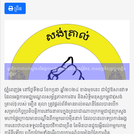
ព្រីន
អ្នកវិភាគចៅចាក់ស្មុក៖ បើអង្គការសង់ត្រាល់ពិតជាស្អាតស្អំមែន, មាសសុទ្ធមិនត្រូវខ្លាចភ្លើង
ឡើយ!
(ភ្នំពេញ)៖ នៅថ្ងៃទី២៨ ខែកក្កដា​​ ឆ្នាំ២០២៤ ខាងមុខនេះ ជាថ្ងៃឱសានវាទ
ដែលអង្គការមជ្ឈមណ្ឌលសម្ព័ន្ធភាពការងារ និងសិទ្ធិមនុស្សកម្ពុជា(សង់
ត្រាល់)​ របស់ មឿន តុលា ត្រូវផ្ដល់ព័ត៌មានរាល់គណនីដែលបានបើក
សម្រាប់កិច្ចប្រតិបត្តិការនៅធនាគារក្នុងព្រះរាជាណាចក្រកម្ពុជាជូនក្រសួង
មហាផ្ទៃក្រោយមានបណ្តឹងពីកម្មកររាប់ម៉ឺននាក់ ដែលបានចោទប្រកាន់អង្គ
ការនេះថាបានទទួលជំនួយថវិកាជាច្រើន តែមិនបានជួយអ្វីដល់កម្មករកម្ម
ការិនីឡើយ ហើយថែមទាំងធ្វើរបាយការណ៍លម្អៀងបំភ្លៃការពិត