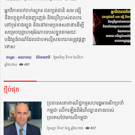
អ្នកវិភាគចៅចាក់ស្មុក៖ ជនក្បត់ជាតិ សម​ រង្ស៊ី
នឹងបក្ខពួកកំពុងញុះញង់ និងប្រើប្រាស់ពលករ
នៅកូរ៉េខាងត្បូង និងនៅតាមប្រទេសនានាដើម្បី
សម្រេចបុព្វហេតុអំណាចរបស់ខ្លួនតាមរយៈ
បដិវត្តន៍ពណ៌ដែលជាបទល្មើសឧបឃាតត្រូវផ្តន្ទា
ទោស
ទស្សនៈ - នយោបាយ
ព័ត៌មានជាតិ
ថ្ងៃអាទិត្យ ទី១១ ខែសីហា
ឆ្នាំ២០២៤​
497
ថ្មីបំផុត
ប្រធានសភាពាណិជ្ជកម្មសហរដ្ឋអាមេរិកប្រចាំ
កម្ពុជា លើកឡើងពីអំពើឈ្លានពានរបស់
ប្រទេសថៃមកលើកម្ពុជា
ថ្ងៃសុក្រ ទី១៩ ខែធ្នូ ឆ្នាំ២០២៥
837