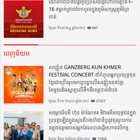
យោធាថៃបានបន្តប្រើប្រាស់យន្តហោះចម្បាំង F-
16 ទម្លាក់គ្រាប់បែកចូលក្នុងភូមិសាស្ត្រភូមិព្រៃ
ចាន់
ថ្ងៃពុធ ទី១៧ ខែធ្នូ ឆ្នាំ២០២៥
807
ពេញនិយម
សង្វៀន GANZBERG KUN KHMER
FESTIVAL CONCERT នាំកំពូលអ្នកប្រយុទ្ធគុន
ខ្មែរជាច្រើនរូបមកចួបគ្នាលើសង្វៀនគុនខ្មែរ
តែមួយដ៏អស្ចារ្យលើទឹកដីខេត្តបាត់ដំបង
ថ្ងៃពុធ ទី១៦ ខែតុលា ឆ្នាំ២០២៤
27327
សម្តេចធិបតី ហ៊ុន ម៉ាណែត៖ ទិវាអតីតយុទ្ធជនក្នុង
ប្រារព្ធឡើងក្នុងស្មារតីចងចាំជានិច្ចនូវគុណូបការៈ
ឧត្តុងឧត្តមរបស់អ្នកដែលបានធ្វើមហាពលីកម្ម
ថ្ងៃពុធ ទី២៦ ខែមិថុនា ឆ្នាំ២០២៤
17926