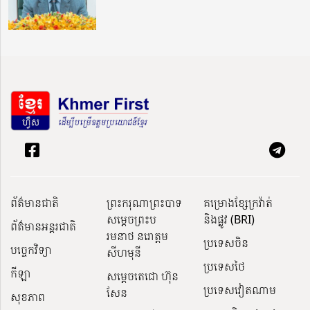
ព័ត៌មានជាតិ
ព្រះករុណាព្រះបាទ
គម្រោងខ្សែក្រវ៉ាត់
សម្តេចព្រះប
និងផ្លូវ (BRI)
ព័ត៌មានអន្តរជាតិ
រមនាថ នរោត្តម
ប្រទេសចិន
បច្ចេកវិទ្យា
សីហមុនី
ប្រទេសថៃ
កីឡា
សម្តេចតេជោ ហ៊ុន
ប្រទេសវៀតណាម
សែន
សុខភាព