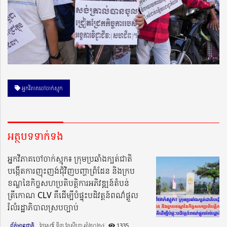
អ្នកវិភាគចៅចាក់ស្មុក
អត្ថបទទាក់ទង
អ្នកវិភាគចៅចាក់ស្មុក៖ ក្រុមប្រឆាំងក្បត់ជាតិ
បង្កើតការញុះញង់ជុំវិញបញ្ហាព្រំដែន និងក្រប
ខណ្ឌនៃកិច្ចសហប្រតិបត្តិការអភិវឌ្ឍន៍តំបន់
ត្រីកោណ CLV គឺដើម្បីបំផ្ទុះបដិវត្តន៍ពណ៌ផ្តួល
រំលំរដ្ឋាភិបាលស្របច្បាប់
ព័ត៌មានជាតិ
ថ្ងៃសៅរ៍ ទី៣ ខែសីហា ឆ្នាំ២០២៤​
1335