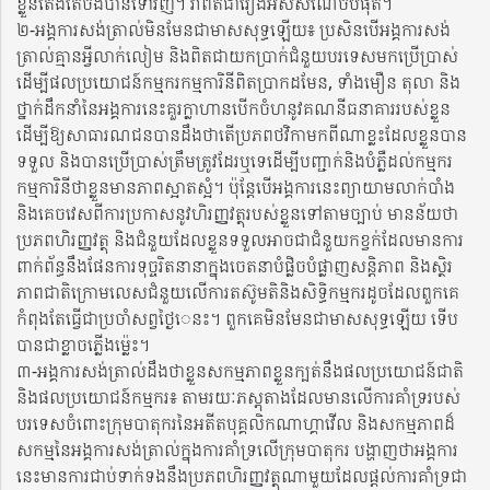
ខ្លួនតែងតែចង់បានទៅវិញ។ វាពិតជារឿងអស់សំណើចបំផុត។
២-អង្គការសង់ត្រាល់មិនមែនជាមាសសុទ្ធឡើយ៖ ប្រសិនបើអង្គការសង់
ត្រាល់គ្មានអ្វីលាក់លៀម និងពិតជាយកប្រាក់ជំនួយបរទេសមកប្រើប្រាស់
ដើម្បីផលប្រយោជន៍កម្មករកម្មការិនីពិតប្រាកដមែន, ទាំងមឿន តុលា និង
ថ្នាក់ដឹកនាំនៃអង្គការនេះគួរក្លាហានបើកចំហនូវគណនីធនាគាររបស់ខ្លួន
ដើម្បីឱ្យសាធារណជនបានដឹងថាតើប្រភពថវិកាមកពីណាខ្លះដែលខ្លួនបាន
ទទួល និងបានប្រើប្រាស់ត្រឹមត្រូវដែរឬទេដើម្បីបញ្ជាក់និងបំភ្លឺដល់កម្មករ
កម្មការិនីថាខ្លួនមានភាពស្អាតស្អំ។ ប៉ុន្តែបើអង្គការនេះព្យាយាមលាក់បាំង
និងគេចវេសពីការប្រកាសនូវហិរញ្ញវត្ថុរបស់ខ្លួនទៅតាមច្បាប់ មានន័យថា​
ប្រភពហិរញ្ញវត្ថុ និងជំនួយដែលខ្លួនទទួលអាចជាជំនួយកខ្វក់ដែលមានការ
ពាក់ព័ន្ធនឹងផែនការទុច្ចរិតនានាក្នុងចេតនាបំផ្លិចបំផ្លាញសន្តិភាព និងស្ថិរ
ភាពជាតិក្រោមលេសជំនួយលើការតស៊ូមតិនិងសិទ្ធិកម្មករដូចដែលពួកគេ
កំពុងតែធ្វើជាប្រចាំសព្វថ្ងៃេនះ។ ពួកគេមិនមែនជាមាសសុទ្ធឡើយ ទើប
បានជាខ្លាចភ្លើងម្ល៉េះ។
៣-អង្គការសង់ត្រាល់ដឹងថាខ្លួនសកម្មភាពខ្លួនក្បត់នឹងផលប្រយោជន៍ជាតិ
និងផលប្រយោជន៍កម្មករ៖ តាមរយៈភស្តុតាងដែលមានលើការគាំទ្ររបស់
បរទេសចំពោះក្រុមបាតុករនៃអតីតបុគ្គលិកណាហ្គាវើល និងសកម្មភាពដ៏
សកម្មនៃអង្គការសង់ត្រាល់ក្នុងការគាំទ្រលើក្រុមបាតុករ បង្ហាញថាអង្គការ
នេះមានការជាប់ទាក់ទងនឹងប្រភពហិរញ្ញវត្ថុណាមួយដែលផ្តល់ការគាំទ្រជា