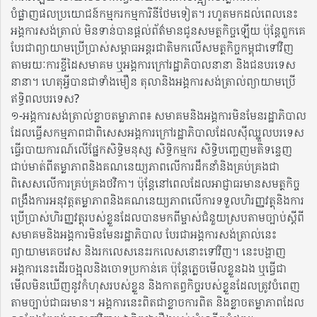
បំផ្លាញផលប្រយោជន៍កម្មករកម្មការិនីថែមទៀត។ រហូតមកដល់ពេលនេះ
អង្គការសង់ត្រាល់ មិនទាន់បានផ្តល់ព័ត៌មានជូនសមត្ថកិច្ចឡើយ ប៉ុន្តែពួកគេ
បែរជាព្យាយាមប្រើប្រាស់សម្ពាធអន្តរជាតិមកលើសមត្ថកិច្ចកម្ពុជាទៅវិញ
តាមរយៈការខ្ចីដៃសមាគម ឬអង្គការក្រៅរដ្ឋាភិបាលនានា និងជនបរទេស
នានា។ ហេតុអ្វីបានជាទាំងមឿន តុលា​និងអង្គការសង់ត្រាល់ព្យាយាមប្រើ
ឥទ្ធិពលបរទេស?
១-អង្គការសង់ត្រាល់ខ្លាចតម្លាភាព៖ សមាគមនិងអង្គការមិនមែនរដ្ឋាភិបាល
ដែលធ្វើសកម្មភាពជាពិសេសអង្គការក្រៅរដ្ឋាភិបាលដែលស៊ីឈ្នួលបរទេស
ធ្វើរបាយការណ៍លើផ្នែកសិទ្ធិមនុស្ស​ សិទ្ធិកម្មករ សិទ្ធិបញ្ចេញមតិទន្ទេញ
ជាប់មាត់ពីតម្លាភាពនិងគណនេយ្យភាពលើការដឹកនាំនិងគ្រប់គ្រងជា
ពិសេសលើការគ្រប់គ្រងថវិកា។ ប៉ុន្តែនៅពេលដែលអាជ្ញាធរមានសមត្ថកិច្ច
ពង្រឹងការអនុវត្តតម្លាភាពនិងគណនេយ្យភាពលើការទទួលហិរញ្ញវត្ថុនិងការ
ប្រើប្រាស់ហិរញ្ញវត្ថុរបស់ខ្លួនដែលបានមកពីម្ចាស់ជំនួយស្របតាមច្បាប់ស្តីពី
សមាគមនិងអង្គការមិនមែនរដ្ឋាភិបាល បែរជាអង្គការសង់ត្រាល់នេះ
ព្យាយាមគេចវេស និងរកលេសនេះរកលេសនោះទៅវិញ។ នេះបង្ហាញ
អង្គការនេះដើរចង្អុលនិងចោទប្រកាន់គេ ប៉ុន្តែភ្លេចមើលខ្លួនឯង ឬធ្វើជា
មើលមិនឃើញនូវកំហុសរបស់ខ្លួន និងកាតព្វកិច្ចរបស់ខ្លួនដែលត្រូវបំពេញ
តាមច្បាប់ជាធរមាន។ អង្គការនេះពិតជាខ្លាចការពិត និងខ្លាចតម្លាភាពដែល