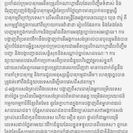
ប្រចាំដល់ក្រុមបាតុករអតីតបុគ្គលិកណាហ្គាវើលដែលចិញ្ចឹមទំនាស់ និង
ជំរុញញុះញង់ឱ្យធ្វើបាតុកម្មស្ទើរតែប្រចាំថ្ងៃព្រោះមានប្រាក់ឧបត្ថម្ភធ្វើ
បាតុកម្មពីក្រៅប្រទេស។ លើសពីនេះមន្ត្រីនៃអង្គការនេះឈ្មោះ ឃុន​ ថារ៉ូ គឺ
សកម្មខ្លាំងក្នុងការនៅពីក្រោយការតវ៉ានានា រៀបចំផែនការ និងតែងតែង
ចេញមុខក្នុងការបរិហារនិងប្រឆាំងនឹងការអនុវត្តច្បាប់របស់អាជ្ញាធរ។ ការ
បង្ហាញពីប្រភពថវិកានឹងបង្ហាញថាតើអង្គការសង់ត្រាល់បានចូលរួមនិងបាន
រៀបចំផែនការអ្វីខ្លះសម្រាប់ក្រុមបាតុករជាអតីតបុគ្គលិកណាហ្គាវើលចិញ្ចឹម
បញ្ហា និងបង្កបញ្ហាដល់សន្តិសុខនិងសណ្តាប់ធ្នាប់សាធារណៈ។ ការ
ព្យាយាមគេចវេសពីការប្រកាសពីប្រភពជំនួយហិរញ្ញវត្ថុរបស់ខ្លួនក៏
ដោយសារតែពួកគេអាចខ្លាចត្រូវបានគេរកឃើញថា មានការពាក់ព័ន្ធនឹង
ការគាំទ្របាតុកម្ម និងការជួលមនុស្សធ្វើបាតុកម្មជាដើម។ ហេតុដូច្នេះបាន
ត្រូវរត់ទៅពឹងជំនួយបរទេសដើម្បីគេចវេសពីសវនកម្ម។
៤-អង្គការសង់ត្រាល់ពឹងបរទេស បង្ហាញពីសារធាតុនៃអ្នកបម្រើបរទេស
ដាច់ថ្លៃ៖ ប្រសិនបើអង្គការសង់ត្រាល់ពិតជាមានឆន្ទៈបម្រើផលប្រយោជន៍
កម្មករកម្មការិនីខ្មែរពិតមែន គួរតែក្លាហានក្នុងការបង្ហាញពីតម្លាភាព​ដល់
សាធារណជន។ ប៉ុន្តែសាធារណជនបានដឹងច្បាស់ណាស់ថាអង្គការសង់
ត្រាល់នេះគឺជាកូនចឹងបរទេស ហើយ មឿន តុលា ផ្ទាល់ក៏ជាអ្នកបម្រើ
បរទេសដាច់ថ្លៃតាមរយៈថវិកាជំនួយដែលខ្លួនទទួលបានពីបរទេស។ ពួកគេ
តែងតែធ្វើសកម្មភាពផ្សេងៗក្នុងការបំផ្លាញផលប្រយោជន៍ជាតិនិងប្រជាជន