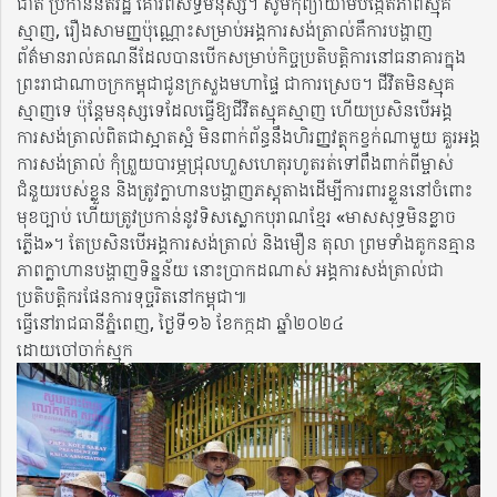
ជាតិ ប្រកាន់នីតិរដ្ឋ គោរពសិទ្ធិមនុស្ស។ សូមកុំព្យាយាមបង្កើតភាពស្មុគ
ស្មាញ, រឿងសាមញ្ញប៉ុណ្ណោះសម្រាប់អង្គការសង់ត្រាល់គឺការបង្ហាញ
ព័ត៌មានរាល់គណនីដែលបានបើកសម្រាប់កិច្ចប្រតិបត្តិការនៅធនាគារក្នុង
ព្រះរាជាណាចក្រកម្ពុជាជូនក្រសួងមហាផ្ទៃ ជាការស្រេច។ ជីវិតមិនស្មុគ
ស្មាញទេ ប៉ុន្តែមនុស្សទេដែលធ្វើឱ្យជីវិតស្មុគស្មាញ ហើយប្រសិនបើអង្គ
ការសង់ត្រាល់ពិតជាស្អាតស្អំ មិនពាក់ព័ន្ធនឹងហិរញ្ញវត្ថុកខ្វក់ណាមួយ គួរអង្គ
ការសង់ត្រាល់ កុំព្រួយបារម្ភជ្រុលហួសហេតុរហូតរត់ទៅពឹងពាក់ពីម្ចាស់
ជំនួយរបស់ខ្លួន និងត្រូវក្លាហានបង្ហាញភស្តុតាងដើម្បីការពារខ្លួននៅចំពោះ
មុខច្បាប់ ហើយត្រូវប្រកាន់នូវទិសស្លោកបុរាណខ្មែរ «មាសសុទ្ធមិនខ្លាច
ភ្លើង»។ តែប្រសិនបើអង្គការសង់ត្រាល់ និងមឿន តុលា ព្រមទាំងគូកនគ្មាន
ភាពក្លាហានបង្ហាញទិន្នន័យ នោះប្រាកដណាស់​ អង្គការសង់ត្រាល់ជា
ប្រតិបត្តិករផែនការទុច្ចរិតនៅកម្ពុជា៕​
ធ្វើនៅរាជធានីភ្នំពេញ, ថ្ងៃទី១៦ ខែកក្កដា ឆ្នាំ២០២៤
ដោយចៅចាក់ស្មុក