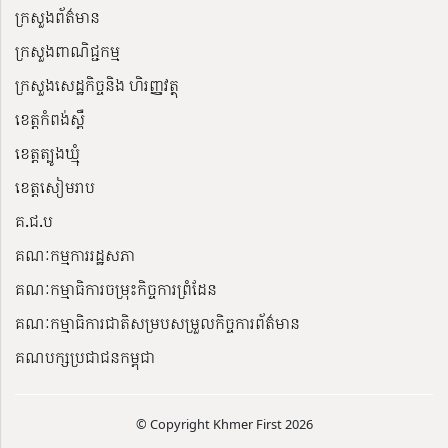
ក្រសួងព័ត៌មាន
ក្រសួងពាណិជ្ជកម្ម
ក្រសួងសេដ្ឋកិច្ចនិង ហិរញ្ញវត្ថុ
ខេត្តកំពង់ស្ពឺ
ខេត្តត្បូងឃ្មុំ
ខេត្តសៀមរាប
គ.ជ.ប
គណៈកម្មការរដ្ឋសភា
គណៈកម្មាធិការចម្រុះកិច្ចការព្រំដែន
គណៈកម្មាធិការជាតិសម្របសម្រួលកិច្ចការព័ត៌មាន
គណបក្សប្រជាជនកម្ពុជា
© Copyright Khmer First 2026