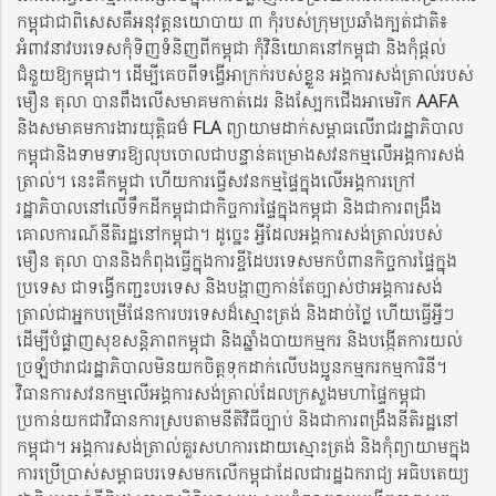
កម្ពុជាជាពិសេសគឺអនុវត្តនយោបាយ ៣ កុំរបស់ក្រុមប្រឆាំងក្បត់ជាតិ៖
អំពាវនាវបរទេសកុំទិញទំនិញពីកម្ពុជា កុំវិនិយោគនៅកម្ពុជា និងកុំផ្តល់
ជំនួយឱ្យកម្ពុជា។ ដើម្បីគេចពីទង្វើអាក្រក់របស់ខ្លួន អង្គការសង់ត្រាល់របស់
មឿន តុលា​ បានពឹងលើសមាគមកាត់ដេរ និងស្បែកជើងអាមេរិក AAFA
និងសមាគមការងារយុត្តិធម៌​ FLA ព្យាយាមដាក់សម្ពាធលើរាជរដ្ឋាភិបាល
កម្ពុជានិងទាមទារឱ្យលុបចោលជាបន្ទាន់គម្រោងសវនកម្មលើអង្គការសង់
ត្រាល់។ នេះគឺកម្ពុជា ហើយការធ្វើសវនកម្មផ្ទៃក្នុងលើអង្គការក្រៅ
រដ្ឋាភិបាលនៅលើទឹកដីកម្ពុជាជាកិច្ចការផ្ទៃក្នុងកម្ពុជា និងជាការពង្រឹង
គោលការណ៍នីតិរដ្ឋនៅកម្ពុជា។ ដូច្នេះ អ្វីដែលអង្គការសង់ត្រាល់របស់
មឿន តុលា បាននិងកំពុងធ្វើក្នុងការខ្ចីដៃបរទេសមកបំពានកិច្ចការផ្ទៃក្នុង
ប្រទេស ជាទង្វើកញ្ជះបរទេស និងបង្ហាញកាន់តែច្បាស់ថាអង្គការសង់
ត្រាល់ជាអ្នកបម្រើផែនការបរទេសដ៏ស្មោះត្រង់ និងដាច់ថ្លៃ ហើយធ្វើអ្វីៗ
ដើម្បីបំផ្លាញសុខសន្តិភាពកម្ពុជា និងឆ្នាំងបាយកម្មករ និងបង្កើតការយល់
ច្រឡំថារាជរដ្ឋាភិបាលមិនយកចិត្តទុកដាក់លើបងប្អូនកម្មករកម្មការិនី។
វិធានការសវនកម្មលើអង្គការសង់ត្រាល់ដែលក្រសួងមហាផ្ទៃកម្ពុជា
ប្រកាន់យកជាវិធានការស្របតាមនីតិវិធីច្បាប់ និងជាការពង្រឹងនីតិរដ្ឋនៅ
កម្ពុជា។ អង្គការសង់ត្រាល់គួរសហការដោយស្មោះត្រង់ និងកុំព្យាយាមក្នុង
ការប្រើប្រាស់សម្ពាធបរទេសមកលើកម្ពុជាដែលជារដ្ឋឯករាជ្យ អធិបតេយ្យ