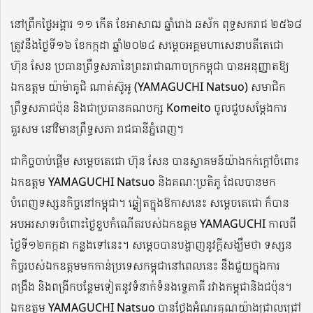
នៅព្រឹកថ្ងៃអង្គារ ១១ កើត ខែអាសាឍ ឆ្នាំរោង ឆស័ក ពុទ្ធសករាជ ២៥៦៨
ត្រូវនឹងថ្ងៃទី១៦ ខែកក្កដា ឆ្នាំ២០២៤ សម្តេចអគ្គមហាសេនាបតីតេជោ
ហ៊ុន សែន ប្រធានព្រឹទ្ធសភានៃព្រះរាជាណាចក្រកម្ពុជា បានអនុញ្ញាតឱ្យ
ឯកឧត្តម យ៉ាម៉ាគូជិ ណាត់ស៊ូអូ (YAMAGUCHI Natsuo) សមាជិក
ព្រឹទ្ធសភាជប៉ុន និងជាប្រធានគណបក្ស Komeito ចូលជួបសម្ដែងការ
គួរសម នៅវិមានព្រឹទ្ធសភា រាជធានីភ្នំពេញ។
ជាកិច្ចចាប់ផ្តើម សម្ដេចតេជោ ហ៊ុន សែន បានស្វាគមន៍យ៉ាងកក់ក្តៅចំពោះ
ឯកឧត្តម YAMAGUCHI Natsuo និងគណៈប្រតិភូ ដែលបានមក
បំពេញទស្សនកិច្ចនៅកម្ពុជា។ ឆ្លៀតក្នុងឱកាសនេះ សម្ដេចតេជោ ក៏បាន
អបអរសាទរចំពោះថ្ងៃខួបកំណើតរបស់ឯកឧត្តម YAMAGUCHI កាលពី
ថ្ងៃទី១២កក្កដា កន្លងទៅនេះ។ សម្ដេចបានបង្ហាញនូវក្តីសង្ឃឹមថា ទស្សន
កិច្ចរបស់ឯកឧត្តមមកកាន់ប្រទេសកម្ពុជានៅពេលនេះ នឹងជួយក្នុងការ
ពង្រឹង និងពង្រីកបន្ថែមទៀតនូវទំនាក់ទំនងទ្វេភាគី រវាងកម្ពុជានិងជប៉ុន។
ឯកឧត្តម YAMAGUCHI Natsuo បានថ្លែងអំណរគុណយ៉ាងជ្រាលជ្រៅ