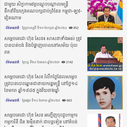
ជាមួយ សិក្ខាកាមវគ្គបណ្តុះបណ្តាលមន្ត្រី
ដឹកនាំវ័យក្មេងគណបក្សជាប់ព្រំដែន កម្ពុជា-ឡាវ-
វៀតណាម
ព័ត៌មានជាតិ
ថ្ងៃព្រហស្បតិ៍ ទី១១ ខែកក្កដា ឆ្នាំ២០២៤​
852
សម្ដេចតេជោ ហ៊ុន សែន៖ សាសនាទាំងអស់ ត្រូវ
បានបាត់បង់ និងបំផ្លាញចោលនៅសម័យ ប៉ុល
ពត
ព័ត៌មានជាតិ
ថ្ងៃចន្ទ ទី២៤ ខែមេសា ឆ្នាំ២០២៣​
2142
សម្តេចតេជោ ហ៊ុន សែន រំលឹកថ្ងៃដែលសម្តេច
ត្រូវបានបោះឆ្នោតជានាយករដ្ឋមន្ត្រី នៅថ្ងៃ១៤
ខែមករា ឆ្នាំ១៩៨៥ ក្នុងវ័យ៣២ឆ្នាំ
ព័ត៌មានជាតិ
ថ្ងៃអង្គារ ទី១៤ ខែមករា ឆ្នាំ២០២៥​
663
សម្តេចតេជោ ហ៊ុន សែន អញ្ជើញចុះជួបកម្មករ
កម្មការិនី ជិត ២ម៉ឺននាក់ ជាបន្តទៀត នៅតំបន់