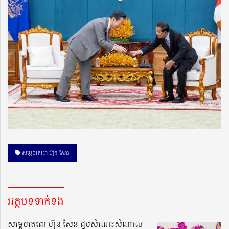
សម្តេចតេជោ ហ៊ុន សែន
អត្ថបទទាក់ទង
សម្តេចតេជោ ហ៊ុន សែន ជួបសំណេះសំណាល