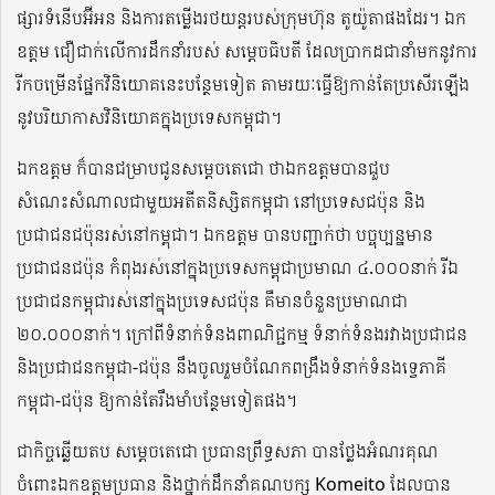
ផ្សារទំនើបអ៊ីអន និងការតម្លើងរថយន្តរបស់ក្រុមហ៊ុន តូយ៉ូតាផងដែរ។ ឯក
ឧត្តម ជឿជាក់លើការដឹកនាំរបស់ សម្តេចធិបតី ដែលប្រាកដជានាំមកនូវការ
រីកចម្រើនផ្នែកវិនិយោគនេះបន្ថែមទៀត តាមរយៈធ្វើឱ្យកាន់តែប្រសើរឡើង
នូវបរិយាកាសវិនិយោគក្នុងប្រទេសកម្ពុជា។
ឯកឧត្តម​ ក៏បានជម្រាបជូនសម្តេចតេជោ ថាឯកឧត្តមបានជួប
សំណេះសំណាលជាមួយអតីតនិស្សិតកម្ពុជា នៅប្រទេសជប៉ុន និង
ប្រជាជនជប៉ុនរស់នៅកម្ពុជា។ ឯកឧត្តម បានបញ្ជាក់ថា បច្ចុប្បន្នមាន
ប្រជាជនជប៉ុន កំពុងរស់នៅក្នុងប្រទេសកម្ពុជាប្រមាណ ៤.០០០នាក់ រីឯ
ប្រជាជនកម្ពុជារស់នៅក្នុងប្រទេសជប៉ុន គឺមានចំនួនប្រមាណជា
២០.០០០នាក់។ ក្រៅពីទំនាក់ទំនងពាណិជ្ជកម្ម ទំនាក់ទំនងរវាងប្រជាជន
និងប្រជាជនកម្ពុជា-ជប៉ុន នឹងចូលរួមចំណែកពង្រឹងទំនាក់ទំនងទ្វេភាគី
កម្ពុជា-ជប៉ុន ឱ្យកាន់តែរឹងមាំបន្ថែមទៀតផង។
ជាកិច្ចឆ្លើយតប សម្តេចតេជោ ប្រធានព្រឹទ្ធសភា បានថ្លែងអំណរគុណ
ចំពោះឯកឧត្តមប្រធាន និងថ្នាក់ដឹកនាំគណបក្ស Komeito ដែលបាន