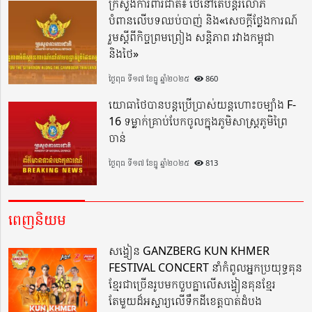
ក្រសួងការពារជាតិ៖ ថៃនៅតែបន្តរំលោភ
បំពានលើបទឈប់បាញ់ និង«សេចក្តីថ្លែងការណ៍
រួមស្តីពីកិច្ចព្រមព្រៀង សន្តិភាព រវាងកម្ពុជា
និងថៃ»
ថ្ងៃពុធ ទី១៧ ខែធ្នូ ឆ្នាំ២០២៥
860
យោធាថៃបានបន្តប្រើប្រាស់យន្តហោះចម្បាំង F-
16 ទម្លាក់គ្រាប់បែកចូលក្នុងភូមិសាស្ត្រភូមិព្រៃ
ចាន់
ថ្ងៃពុធ ទី១៧ ខែធ្នូ ឆ្នាំ២០២៥
813
ពេញនិយម
សង្វៀន GANZBERG KUN KHMER
FESTIVAL CONCERT នាំកំពូលអ្នកប្រយុទ្ធគុន
ខ្មែរជាច្រើនរូបមកចួបគ្នាលើសង្វៀនគុនខ្មែរ
តែមួយដ៏អស្ចារ្យលើទឹកដីខេត្តបាត់ដំបង