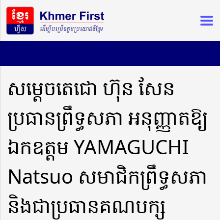
សម្ដេចតេជោ ហ៊ុន សែន
ប្រធានព្រឹទ្ធសភា អនុញ្ញាតឱ្យ
ឯកឧត្តម YAMAGUCHI
Natsuo សមាជិកព្រឹទ្ធសភា
និងជាប្រធានគណបក្ស