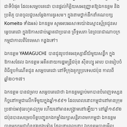
ជាទីបំផុត ដែលសម្តេចតេជោ បានផ្តល់កិត្តិយសអនុញ្ញាតឱ្យឯកឧត្តម និង
ប្រតិភូ បានចូលជួបសម្តែងការគួរសម។ ក្នុងនាមថ្នាក់ដឹកនាំគណបក្ស
Komeito ទាំងអស់ ឯកឧត្តម សូមអបអរសាទរយ៉ាងស្មោះស្ម័គ្រជូនស
ម្តេចតេជោ ក្នុងឱកាសជាប់ឆ្នោតជាប្រធាន ព្រឹទ្ធសភា នៃព្រះរាជាណាចក្រ
កម្ពុជាកាលពីខែមេសា កន្លងទៅ។
ឯកឧត្តម YAMAGUCHI ​ បានជូនរូបថតអនុស្សាវរីយ៍មួយសន្លឹក ​ក្នុង
ឱកាសដែល ឯកឧត្តម អតីតនាយករដ្ឋមន្រ្តីជប៉ុន ស៊ីនហ្សូ អាបេ បានរៀបចំ
ពិធីខួបកំណើតជូន សម្តេចតេជោ នៅទីក្រុងតូក្យូប្រទេសជប៉ុន កាលពី
ឆ្នាំ២០១៧។
ឯកឧត្តម បានជម្រាប សម្តេចតេជោថា ឯកឧត្តមធ្លាប់មកបានបំពេញទស្សន
កិច្ចនៅកម្ពុជាលើកទីមួយក្នុងឆ្នាំ១៩៩១ ដែលពេលនោះកម្ពុជានៅមានក្រុម
ប្រដាប់អាវុធរហូត៤ក្រុម ហើយនៅមានសង្គ្រាមនៅឡើយ។ នៅឆ្នាំ១៩៩២ ​
ជប៉ុនបានសម្រេចចិត្តបញ្ជូន​កងកម្លាំងរក្សាសន្តិភាពមកកម្ពុជា ​ឯកឧត្តម
បានមកកម្ពុជាចំនួន២ដងទៀត ដែលនាពេលនោះ ឯកឧត្តមបានមើល