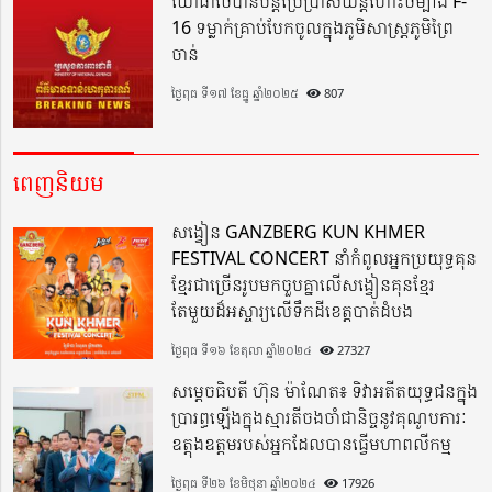
យោធាថៃបានបន្តប្រើប្រាស់យន្តហោះចម្បាំង F-
16 ទម្លាក់គ្រាប់បែកចូលក្នុងភូមិសាស្ត្រភូមិព្រៃ
ចាន់
ថ្ងៃពុធ ទី១៧ ខែធ្នូ ឆ្នាំ២០២៥
807
ពេញនិយម
សង្វៀន GANZBERG KUN KHMER
FESTIVAL CONCERT នាំកំពូលអ្នកប្រយុទ្ធគុន
ខ្មែរជាច្រើនរូបមកចួបគ្នាលើសង្វៀនគុនខ្មែរ
តែមួយដ៏អស្ចារ្យលើទឹកដីខេត្តបាត់ដំបង
ថ្ងៃពុធ ទី១៦ ខែតុលា ឆ្នាំ២០២៤
27327
សម្តេចធិបតី ហ៊ុន ម៉ាណែត៖ ទិវាអតីតយុទ្ធជនក្នុង
ប្រារព្ធឡើងក្នុងស្មារតីចងចាំជានិច្ចនូវគុណូបការៈ
ឧត្តុងឧត្តមរបស់អ្នកដែលបានធ្វើមហាពលីកម្ម
ថ្ងៃពុធ ទី២៦ ខែមិថុនា ឆ្នាំ២០២៤
17926