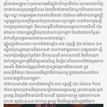
ខ្ទាំដោយសង្រ្គាម រហូតមានការអភិវឌ្ឍន៍លើកគ្រប់វិស័យ ក្រោមការយកចិត្ត
ទុកដាក់របស់ប្រមុខរដ្ឋាភិបាល ដែលដឹកនាំដោយបិតាស្ថាបនិកនយោបាយ
ឈ្នះ-ឈ្នះ សម្តេចអគ្គមហាសេនាបតីតេជោ ហ៊ុនសែន អតីតនាយករដ្ឋមន្រ្តី
បច្ចុប្បន្នជាប្រធានព្រឹទ្ធសភានៃព្រះរាជាណាចក្រកម្ពុជា បាននាំយកនូវសន្តិ
ភាពជូនប្រទេសកម្ពុជា និងបានបន្តដឹកនាំដោយសម្តេចមហាបវរធិបតី ហ៊ុន
ម៉ាណែត នាយករដ្ឋមន្រ្តីនៃព្រះរាជាណាចក្រកម្ពុជា ដែលតែងយកចិត្តទុក
ដាក់លើព្រះពុទ្ធសាសនាជាសាសនារបស់រដ្ឋ។
ឆ្លៀតក្នុងឱកាសនោះ លោកជំទាវបណ្ឌិត ពេជ ចន្ទមុន្នី ហ៊ុន ម៉ាណែត បាន
ស្នើដល់ក្រសួងធម្មការនិងសាសនា សហការជាមួយគណៈសង្ឃនាយក ធ្វើ
ការបកប្រែគម្ពីរព្រះត្រៃបិដក ពីភាសាបាលី មកភាសាជាតិ និងពិចារណា
ដាក់បញ្ចូលក្នុងកម្មវិធីសិក្សាដល់សិស្ស និស្សិត ហើយលោកជំទាវសូមកោត
សរសើរ និងវាយតម្លៃខ្ពស់ចំពោះក្រសួងធម្មការនិងសាសនា ក្នុង
អាណត្តិទី៧នេះ ដែលបានដើរតួនាទីយ៉ាងសកម្ម ក្នុងនាមជាសេនាធិការ
របស់រាជរដ្ឋាភិបាលកម្ពុជា។
នាឱកាសនោះដែរ លោកជំទាវបណ្ឌិត ពេជ ចន្ទមុន្នី ហ៊ុន ម៉ាណែត ក៏បាន
នាំយកនូវទេយ្យទាននិងប្រគេនបច្ច័យដល់សម្តេចសង្ឃ ព្រះថេរានុថេរៈគ្រប់
ព្រះអង្គ និងជូនថវិកាដល់តាជី យាយជី យុវជនកាយឬទ្ធ យុវជនកាកបាទ
ក្រហម យុវជន អ.ម.ត លោកគ្រូ អ្នកគ្រូ និងសិស្សានុសិស្សផងដែរ៕