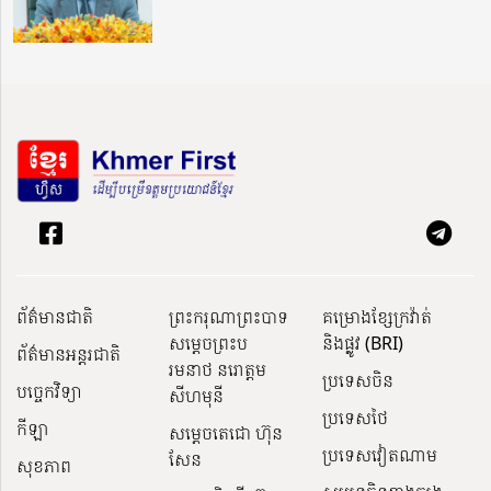
ព័ត៌មានជាតិ
ព្រះករុណាព្រះបាទ
គម្រោងខ្សែក្រវ៉ាត់
សម្តេចព្រះប
និងផ្លូវ (BRI)
ព័ត៌មានអន្តរជាតិ
រមនាថ នរោត្តម
ប្រទេសចិន
បច្ចេកវិទ្យា
សីហមុនី
ប្រទេសថៃ
កីឡា
សម្តេចតេជោ ហ៊ុន
ប្រទេសវៀតណាម
សែន
សុខភាព