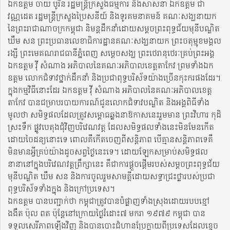
ឯកឧត្តម ចាយ បូរិន រដ្ឋមន្រ្តីក្រសួងធម្មការ និងសាសនា ឯកឧត្តម ជា
វណ្ណដេត រដ្ឋមន្រ្តីក្រសួងប្រៃសនីយ៍ និងទូរគមនាគមន៍ គណៈសង្ឃនាយក
នៃព្រះរាជាណាចក្រកម្ពុជា និមន្តដឹកនាំដោយសម្តចព្រះពុទ្ធជ័យមុនីបណ្ឌិត
ឃឹម សន ព្រះប្រធានលេខាធិការដ្ឋានគណៈសង្ឃនាយក ព្រះចតុម្មុខមង្គល
រង្សី ព្រះមេគណរាជធានីភ្នំពេញ សម្តេចសង្ឃ ព្រះថេរានុថេរៈគ្រប់ព្រះអង្គ
ឯកឧត្តម វុី សំណាង អភិបាលនៃគណៈអភិបាលខេត្តតាកែវ ព្រមទាំងឯក
ឧត្តម លោកជំទាវថ្នាក់ដឹកនាំ និងប្រជាពុទ្ធបរិស័ទយ៉ាងច្រើនកុះករផងដែរ។
ក្នុងកម្មវិធីនោះដែរ ឯកឧត្តម វុី សំណាង អភិបាលនៃគណៈអភិបាលខេត្ត
តាកែវ បានជម្រាបរបាយការណ៍ជូនលោកជំទាវបណ្ឌិត និងអង្គពិធីទាំង
មូលថា សមិទ្ធផលដែលត្រូវសម្ពោធឆ្លងនាឱកាសនេះរួមមាន ព្រះវិហារ កុដិ
ស្រះទឹក ផ្លូវបេតុងជុំវិញបរិវេណវត្ត ដែលសមិទ្ធផលទាំងនេះមិនមែនកើត
ដោយចៃដន្យនោះទេ ពោលគឺកើតចេញពីសន្តិភាព បើគ្មានសន្តិភាពទេគឺ
មិនមានអ្វីគ្រប់យ៉ាងដូចសព្វថ្ងៃនេះទេ។ ដោយឡែកសម្រាប់សមិទ្ធផល
នានានៅក្នុងបរិវេណវត្តព្រឹក្សានេះ គឺជាការផ្តួចផ្តើមរបស់សម្តចព្រះពុទ្ធជ័យ
មុនីបណ្ឌិត ឃឹម សន និងការចូលរួមសាមគ្គីដោយសទ្ធាជ្រះថ្លារបស់ប្រជា
ពុទ្ធបរិស័ទទាំងក្នុង និងក្រៅប្រទេស។
ឯកឧត្តម បានបញ្ជាក់ថា កម្ពុជាត្រូវបានបំផ្លាញទាំងស្រុងដោយរបបខ្មៅ
ងងឹត ប៉ុល ពត ប៉ុន្តែនៅក្រោយថ្ងៃរំដោះ៧ មករា ១៩៧៩ កម្ពុជា បាន
ទទួលសេរីភាពឡើងវិញ និងបានបោះជំហានប្រែក្លាយពីប្រទេសដែលខ្ទេច