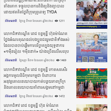
ប្រជាពលរដ្ឋប្រមាណ២.៩៣៨នាក់ នៅស្រុក
តាំងគោក ទទួលបានការពិនិត្យនិងព្យាបាល
ដោយឥតគិតថ្លៃពីក្រុមគ្រូពេទ្យ TYDA
ព័ត៌មានជាតិ
ថ្ងៃចន្ទ ទី១៣ ខែឧសភា ឆ្នាំ២០២៤​
1211
លោកជំទាវបណ្ឌិត ពេជ ចន្ទមុន្នី ហ៊ុនម៉ាណែត
ថ្លែងអំណរគុណដល់បងប្អូនជនរួមជាតិទាំងអស់
ដែលបានចាប់ផ្តើមការបរិច្ចាគក្នុងយុទ្ធនាការ
«១ម៉ឺនរៀល ១ម៉ឺននាក់» យ៉ាងច្រើនលើសលុប
ព័ត៌មានជាតិ
ថ្ងៃសុក្រ ទី៣១ ខែឧសភា ឆ្នាំ២០២៤​
1469
លោកជំទាវបណ្ឌិត ពេជ ចន្ទមុន្នី កោតសរសើរ
អង្គការមូលនិធិកុមារកម្ពុជា ចំពោះការ
អនុវត្តគោលនយោបាយកាត់បន្ថយភាពក្រីក្រ
និងគោលនយោបាយគាំពារសង្គមនៅកម្ពុជា
ព័ត៌មានជាតិ
ថ្ងៃចន្ទ ទី២៧ ខែឧសភា ឆ្នាំ២០២៤​
1472
លោកជំទាវ ពេជ ចន្ទមុន្នី ហ៊ុន ម៉ាណែត