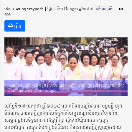
ដោយ៖ Yeung Sreypoch ​​ | ថ្ងៃពុធ ទី១៧ ខែកក្កដា ឆ្នាំ២០២៤
ព័ត៌មានជាតិ
605
ព្រីន
លោកជំទាវបណ្ឌិត ពេជ ចន្ទមុន្នី ហ៊ុនម៉ាណែត អញ្ជើញសម្ពោធឆ្លងសមិទ្ធនានា នៅវត្តព្រឹក្សា
ស្ថិតនៅឃុំពេជសារ ស្រុកកោះអណ្តែត
នៅថ្ងៃទី១៧ ខែកក្កដា ឆ្នាំ២០២៤ លោកជំទាវបណ្ឌិត ពេជ ចន្ទមុន្នី ហ៊ុន
ម៉ាណែត បានអញ្ជើញជាអធិបតីក្នុងពិធីបញ្ចុះខណ្ឌសីមាព្រះវិហារនិង
សម្ពោធឆ្លងសមិទ្ធនានា នៅវត្តព្រឹក្សា ស្ថិតនៅឃុំពេជសារ ស្រុក
កោះអណ្តែត ខេត្តតាកែវ។ ក្នុងពិធីនោះ ក៏មានការអញ្ជើញចូលរួមដោយ