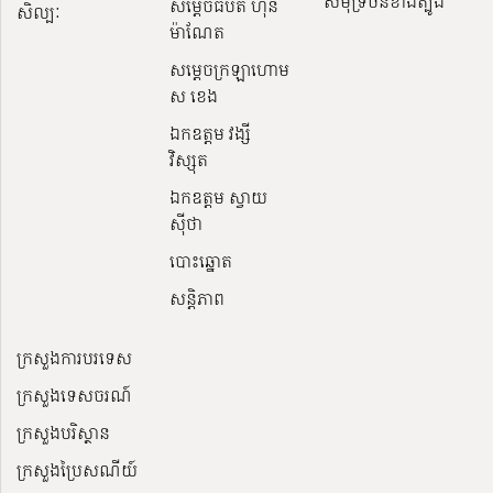
សមុទ្រចិនខាងត្បូង
សម្ដេចធិបតី ហ៊ុន
សិល្បៈ
ម៉ាណែត
សម្ដេចក្រឡាហោម
ស ខេង
ឯកឧត្តម វង្សី
វិស្សុត
ឯកឧត្តម ស្វាយ
ស៊ីថា
បោះឆ្នោត
សន្តិភាព
ក្រសួងការបរទេស
ក្រសួងទេសចរណ៍
ក្រសួងបរិស្ថាន
ក្រសួងប្រៃសណីយ៍