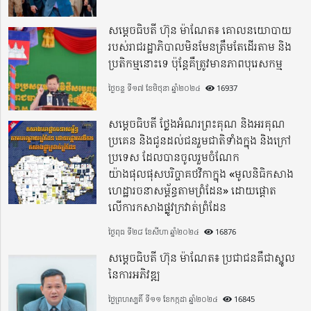
សម្តេចធិបតី ហ៊ុន ម៉ាណែត៖ គោលនយោបាយ
របស់រាជរដ្ឋាភិបាលមិនមែនត្រឹមតែដើរតាម និង
ប្រតិកម្មនោះទេ ប៉ុន្តែគឺត្រូវមានភាពបុរេសកម្ម
ថ្ងៃចន្ទ ទី១៧ ខែមិថុនា ឆ្នាំ២០២៤
16937
សម្តេចធិបតី ថ្លែងអំណរព្រះគុណ និងអរគុណ
ប្រគេន និងជូនដល់ជនរួមជាតិទាំងក្នុង​ និងក្រៅ
ប្រទេស​ ដែលបានចូលរួមចំណែក
យ៉ាងផុលផុសបរិច្ចាគថវិកាក្នុង «មូលនិធិកសាង
ហេដ្ឋារចនាសម្ព័ន្ធតាមព្រំដែន» ដោយផ្ដោត
លើការកសាងផ្លូវក្រវាត់ព្រំដែន
ថ្ងៃពុធ ទី២៨ ខែសីហា ឆ្នាំ២០២៤
16876
សម្តេចធិបតី ហ៊ុន ម៉ាណែត៖ ប្រជាជនគឺជាស្នូល
នៃការអភិវឌ្ឍ
ថ្ងៃព្រហស្បតិ៍ ទី១១ ខែកក្កដា ឆ្នាំ២០២៤
16845