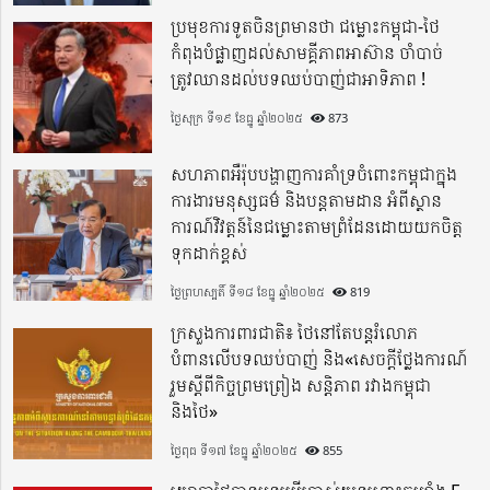
ប្រមុខការទូតចិនព្រមានថា ជម្លោះកម្ពុជា-ថៃ
កំពុងបំផ្លាញដល់សាមគ្គីភាពអាស៊ាន ចាំបាច់
ត្រូវឈានដល់បទឈប់បាញ់ជាអាទិភាព !
ថ្ងៃសុក្រ ទី១៩ ខែធ្នូ ឆ្នាំ២០២៥
873
សហភាពអឺរ៉ុបបង្ហាញការគាំទ្រចំពោះកម្ពុជាក្នុង
ការងារមនុស្សធម៌ និងបន្តតាមដាន អំពីស្ថាន
ការណ៍វិវត្តន៍នៃជម្លោះតាមព្រំដែនដោយយកចិត្ត
ទុកដាក់ខ្ពស់
ថ្ងៃព្រហស្បតិ៍ ទី១៨ ខែធ្នូ ឆ្នាំ២០២៥
819
ក្រសួងការពារជាតិ៖ ថៃនៅតែបន្តរំលោភ
បំពានលើបទឈប់បាញ់ និង«សេចក្តីថ្លែងការណ៍
រួមស្តីពីកិច្ចព្រមព្រៀង សន្តិភាព រវាងកម្ពុជា
និងថៃ»
ថ្ងៃពុធ ទី១៧ ខែធ្នូ ឆ្នាំ២០២៥
855