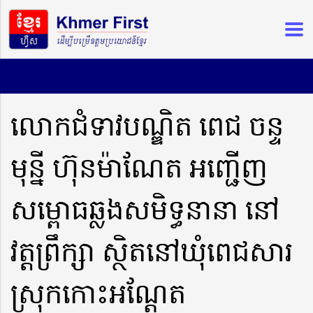
លោកជំទាវបណ្ឌិត ពេជ ចន្ទ
មុន្នី ហ៊ុនម៉ាណែត អញ្ជើញ
សម្ពោធឆ្លងសមិទ្ធនានា នៅ
វត្តព្រឹក្សា ស្ថិតនៅឃុំពេជសារ
ស្រុកកោះអណ្តែត