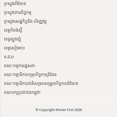
ក្រសួងព័ត៌មាន
ក្រសួងពាណិជ្ជកម្ម
ក្រសួងសេដ្ឋកិច្ចនិង ហិរញ្ញវត្ថុ
ខេត្តកំពង់ស្ពឺ
ខេត្តត្បូងឃ្មុំ
ខេត្តសៀមរាប
គ.ជ.ប
គណៈកម្មការរដ្ឋសភា
គណៈកម្មាធិការចម្រុះកិច្ចការព្រំដែន
គណៈកម្មាធិការជាតិសម្របសម្រួលកិច្ចការព័ត៌មាន
គណបក្សប្រជាជនកម្ពុជា
© Copyright Khmer First 2026