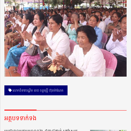
លោកជំទាវបណ្ឌិត ពេជ ចន្ទមុន្នី ហ៊ុនម៉ាណែត
អត្ថបទទាក់ទង