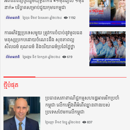
អំពាវនាវឱ្យចូលរួមយុទ្ធនាការ «១ម៉ឺនរៀល ១ម៉ឺន
នាក់» បរិច្ចាគសម្រាប់ជួយកុមារកម្ពុជា
ព័ត៌មានជាតិ
ថ្ងៃពុធ ទី២៩ ខែឧសភា ឆ្នាំ២០២៤​
1192
ការអភិវឌ្ឍប្រទេសមួយ ត្រូវការចំបាច់នូវមូលធន
មនុស្សប្រកបដោយចំណេះដឹង សុខភាពល្អ
សីលធម៌ គុណធម៌ និងចរិយាធម៌ប្រពៃថ្លៃថ្លា
ព័ត៌មានជាតិ
ថ្ងៃអង្គារ ទី៩ ខែកក្កដា ឆ្នាំ២០២៤​
619
ថ្មីបំផុត
ប្រធានសភាពាណិជ្ជកម្មសហរដ្ឋអាមេរិកប្រចាំ
កម្ពុជា លើកឡើងពីអំពើឈ្លានពានរបស់
ប្រទេសថៃមកលើកម្ពុជា
ថ្ងៃសុក្រ ទី១៩ ខែធ្នូ ឆ្នាំ២០២៥
837