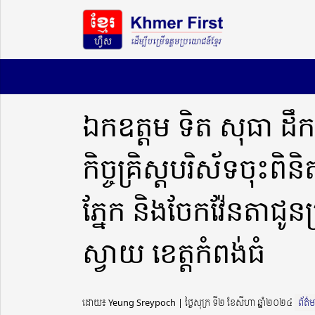
ឯកឧត្តម ទិត សុធា ដឹកនាំ
កិច្ចគ្រិស្តបរិស័ទចុះពិ
ភ្នែក និងចែកវ៉ែនតាជូនប
ស្វាយ ខេត្តកំពង់ធំ
ដោយ៖ Yeung Sreypoch ​​ | ថ្ងៃសុក្រ ទី២ ខែសីហា ឆ្នាំ២០២៤
ព័ត៌