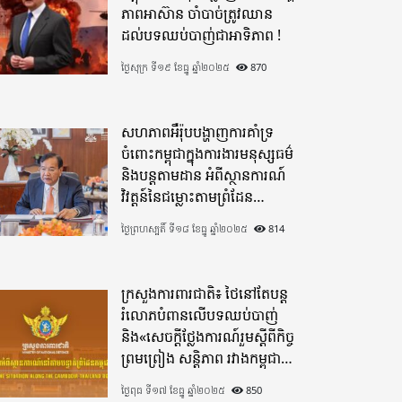
ភាពអាស៊ាន ចាំបាច់ត្រូវឈាន
ដល់បទឈប់បាញ់ជាអាទិភាព !
ថ្ងៃសុក្រ ទី១៩ ខែធ្នូ ឆ្នាំ២០២៥
870
សហភាពអឺរ៉ុបបង្ហាញការគាំទ្រ
ចំពោះកម្ពុជាក្នុងការងារមនុស្សធម៌
និងបន្តតាមដាន អំពីស្ថានការណ៍
វិវត្តន៍នៃជម្លោះតាមព្រំដែន
ដោយយកចិត្តទុកដាក់ខ្ពស់
ថ្ងៃព្រហស្បតិ៍ ទី១៨ ខែធ្នូ ឆ្នាំ២០២៥
814
ក្រសួងការពារជាតិ៖ ថៃនៅតែបន្ត
រំលោភបំពានលើបទឈប់បាញ់
និង«សេចក្តីថ្លែងការណ៍រួមស្តីពីកិច្ច
ព្រមព្រៀង សន្តិភាព រវាងកម្ពុជា
និងថៃ»
ថ្ងៃពុធ ទី១៧ ខែធ្នូ ឆ្នាំ២០២៥
850