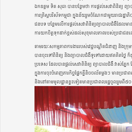
ឯកឧត្តម ទិត សុធា បានបន្ថែមថា ការផ្តល់សេវាពិនិត្យ ព
ការគ្រិស្តបរិស័ទកម្ពុជា ក្នុងន័យរួមចំណែកជាមួយរាជរដ្
ជនបទ បន្ថែមលើការផ្តល់សេវាពិនិត្យព្យាបាលជំងឺដែលម
ការយកចិត្តទុកដាក់ខ្ពស់ដល់សុខុមាលភាពរបស់ប្រជ
តាមរយៈសកម្មភាពការងាររបស់វេជ្ជបណ្ឌិតជំនាញ និងក្រុមគ្រូពេ
បានចុះទៅពិនិត្យ និងព្យាបាលជំងឺទូទៅដោយឥតគិតថ្លៃ ក៏ដ
ប្រទេស ដែលបានផ្តល់សេវាពិនិត្យ ព្យាបាលជំងឺ វាស់ភ្នែក
ក្នុងការចុះបំពេញភារកិច្ចផ្នែកគ្លីនិចចល័តម្តងៗ មានប្រជ
និងនៅតាមមូលដ្ឋានខ្លះទៀតមានប្រជាពលរដ្ឋចូលរួមពី