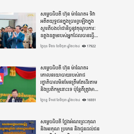
សម្តេចធិបតី ហ៊ុន ម៉ាណែត៖ ទិវា
អតីតយុទ្ធជនក្នុងប្រារព្ធឡើងក្នុង
ស្មារតីចងចាំជានិច្ចនូវគុណូបការៈ
ឧត្តុងឧត្តមរបស់អ្នកដែលបានធ្វើ
មហាពលីកម្ម
ថ្ងៃពុធ ទី២៦ ខែមិថុនា ឆ្នាំ២០២៤
17922
សម្តេចធិបតី ហ៊ុន ម៉ាណែត៖
គោលនយោបាយរបស់រាជ
រដ្ឋាភិបាលមិនមែនត្រឹមតែដើរតាម
និងប្រតិកម្មនោះទេ ប៉ុន្តែគឺត្រូវមាន
ភាពបុរេសកម្ម
ថ្ងៃចន្ទ ទី១៧ ខែមិថុនា ឆ្នាំ២០២៤
16931
សម្តេចធិបតី ថ្លែងអំណរព្រះគុណ
និងអរគុណ ប្រគេន និងជូនដល់ជន