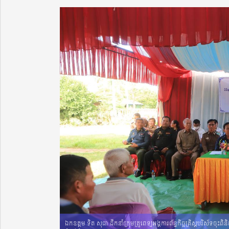
ឯកឧត្តម ទិត សុធា ដឹកនាំក្រុមគ្រូពេទ្យអង្គការព័ន្ធកិច្ចគ្រិស្តបរិស័ទចុះ