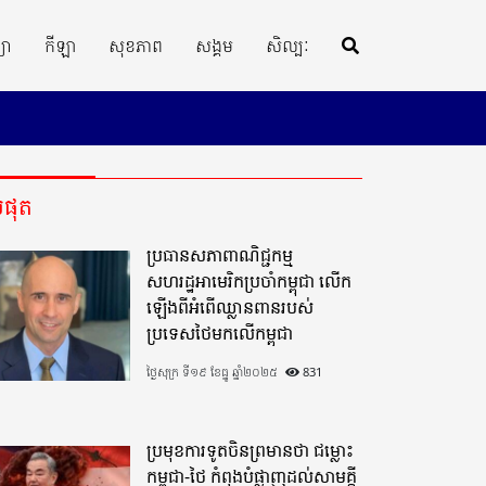
្យា
កីឡា
សុខភាព
សង្គម
សិល្បៈ
ីបំផុត
ប្រធានសភាពាណិជ្ជកម្ម
សហរដ្ឋអាមេរិកប្រចាំកម្ពុជា លើក
ឡើងពីអំពើឈ្លានពានរបស់
ប្រទេសថៃមកលើកម្ពុជា
ថ្ងៃសុក្រ ទី១៩ ខែធ្នូ ឆ្នាំ២០២៥
831
ប្រមុខការទូតចិនព្រមានថា ជម្លោះ
កម្ពុជា-ថៃ កំពុងបំផ្លាញដល់សាមគ្គី