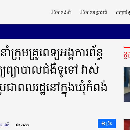
ព័ត៌មានជាតិ
ព័ត៌មានអន្តរជាតិ
បច្ចេកវិទ
ក្រុមគ្រូពេទ្យអង្គការព័ន្ធ
ថ្ម
និត្យព្យាបាលជំងឺទូទៅ វាស់
្រជាពលរដ្ឋនៅក្នុងឃុំកំពង់
ព្រីន
មានជាតិ
2488