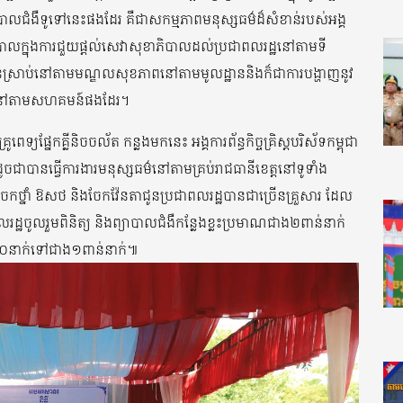
្យាបាលជំងឺទូទៅនេះផងដែរ គឺជាសកម្មភាពមនុស្សធម៌ដ៏សំខាន់របស់អង្គ
ឋាភិបាលក្នុងការជួយផ្តល់សេវាសុខាភិបាលដល់ប្រជាពលរដ្ឋនៅតាមទី
ានស្រាប់នៅតាមមណ្ឌលសុខភាពនៅតាមមូលដ្ឋាននិងក៏ជាការបង្ហាញនូវ
ាជននៅតាមសហគមន៍ផងដែរ។
ទ្យផ្នែកគ្លីនិចចល័ត កន្លងមកនេះ អង្គការព័ន្ធកិច្ចគ្រិស្តបរិស័ទកម្ពុជា
ូចជាបានធ្វើការងារមនុស្សធម៌នៅតាមគ្រប់រាជធានីខេត្តនៅទូទាំង
 ចែកថ្នាំ ឱសថ និងចែកវ៉ែនតាជូនប្រជាពលរដ្ឋបានជាច្រើនគ្រួសារ ដែល
ាពលរដ្ឋចូលរួមពិនិត្យ និងព្យាបាលជំងឺកន្លែងខ្លះប្រមាណជាង២ពាន់នាក់
៥០០នាក់ទៅជាង១ពាន់នាក់៕