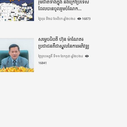
រួមជាតិទាំងក្នុង​ និងក្រៅប្រទេស​
ដែលបានចូលរួមចំណែក
យ៉ាងផុលផុសបរិច្ចាគថវិកាក្នុង
ថ្ងៃពុធ ទី២៨ ខែសីហា ឆ្នាំ២០២៤
16873
«មូលនិធិកសាងហេដ្ឋារចនាសម្ព័ន្ធ
តាមព្រំដែន» ដោយផ្ដោតលើការ
កសាងផ្លូវក្រវាត់ព្រំដែន
សម្តេចធិបតី ហ៊ុន ម៉ាណែត៖
ប្រជាជនគឺជាស្នូលនៃការអភិវឌ្ឍ
ថ្ងៃព្រហស្បតិ៍ ទី១១ ខែកក្កដា ឆ្នាំ២០២៤
16841