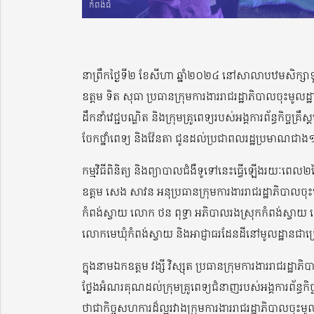
កំពង់ធំ
នាព្រឹកថ្ងៃទី២ ខែសីហា ឆ្នាំ២០២៤ នៅសាលាបឋមសិក្សាទួល
ឧត្តម ទិត សុធា ប្រធានក្រុមការងាររាជរដ្ឋាភិបាលចុះមូលដ្
ដឹកនាំវេជ្ជបណ្ឌិត និងក្រុមគ្រូពេទ្យរបស់អង្គការព័ន្ធកិច្ចគ
ចែកថ្នាំពេទ្យ និងវ៉ែនតា ជូនដល់ប្រជាពលរដ្ឋប្រមាណជាង១ព
កម្មវិធីពិនិត្យ និងព្យាបាលជំងឺទូទៅនេះធ្វើឡើងរយៈពេល២
ឧត្តម សេង សាវន អនុប្រធានក្រុមការងាររាជរដ្ឋាភិបាលចុះមូ
កំពង់ស្វាយ លោក ថន ពុទ្ធា អភិបាលរងស្រុកកំពង់ស្វាយ លោក
លោកមេឃុំកំពង់ស្វាយ និងអាជ្ញាធរដែនដីនៅមូលដ្ឋានជាច្
ក្នុងនាមឯកឧត្តម វង្សី វិស្សុត ប្រធានក្រុមការងាររាជរដ្ឋាភ
ថ្លែងអំណរគុណដល់ក្រុមគ្រូពេទ្យជំនាញរបស់អង្គការព័ន្ធកិច
ថាជាកិច្ចសហការដ៏ល្អរវាងក្រុមការងាររាជរដ្ឋាភិបាលចុះម