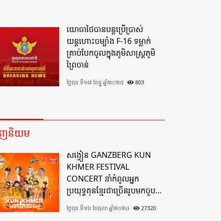
យោធាថៃបានបន្តប្រើប្រាស់
យន្តហោះចម្បាំង F-16 ទម្លាក់
គ្រាប់បែកចូលក្នុងភូមិសាស្ត្រភូមិ
ព្រៃចាន់
ថ្ងៃពុធ ទី១៧ ខែធ្នូ ឆ្នាំ២០២៥
803
េញនិយម
សង្វៀន GANZBERG KUN
KHMER FESTIVAL
CONCERT នាំកំពូលអ្នក
ប្រយុទ្ធគុនខ្មែរជាច្រើនរូបមកចួប
គ្នាលើសង្វៀនគុនខ្មែរតែមួយដ៏
ថ្ងៃពុធ ទី១៦ ខែតុលា ឆ្នាំ២០២៤
27320
អស្ចារ្យលើទឹកដីខេត្តបាត់ដំបង