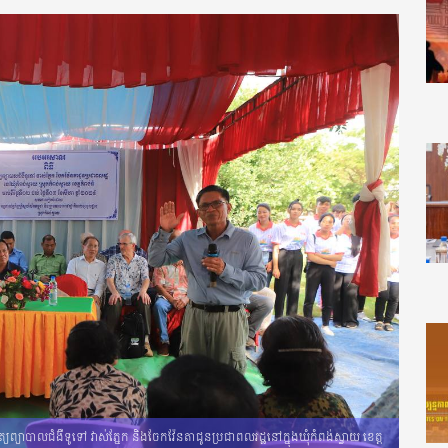
ពិនិត្យព្យាបាលជំងឺទូទៅ វាស់ភ្នែក និងចែកវ៉ែនតាជូនប្រជាពលរដ្ឋនៅក្នុងឃុំកំពង់ស្វាយ ខេត្ត