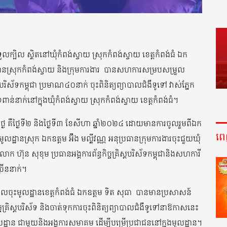
ក្បិល ស្ថិតនៅឃុំកំពង់ស្វាយ ស្រុកកំពង់ស្វាយ ខេត្តកំពង់ធំ ឯក
ឋានស្រុកកំពង់ស្វាយ និងក្រុមការងារ
បានសហការសម្របសម្រួល
្រឹស្តបរិស័ទកម្ពុជា ប្រមាណ៤០នាក់ ចុះពិនិត្យព្យាបាលជំងឺទូទៅ វាស់ភ្នែក
ាន់នាក់នៅក្នុងឃុំកំពង់ស្វាយ ស្រុកកំពង់ស្វាយ ខេត្តកំពង់ធំ។
ថ្ងៃ គឺថ្ងៃទី២ និងថ្ងៃទី៣ ខែសីហា ឆ្នាំ២០២៤ ដោយមានការចូលរួមពីឯក
ព
លដ្ឋានស្រុក ឯកឧត្តម អ៊ឹង មល្លីវណ្ណ អនុប្រធានក្រុមការងារចុះជួយឃុំ
 ហ៊ុន សុខុម ប្រធានអង្គការព័ន្ធកិច្ចគ្រិស្តបរិស័ទកម្ពុជានិងសហការី
រើននាក់។
ិបាលចុះមូលដ្ឋានខេត្តកំពង់ធំ ឯកឧត្តម ទិត សុធា
បានមានប្រសាសន៍
្ចគ្រិស្តបរិស័ទ និងចាត់ទុកការចុះពិនិត្យព្យាបាលជំងឺទូទៅនាឱកាសនេះ
ូលដ្ឋាន ជាមួយនិងអង្គការសមាគម ដើម្បីបម្រើប្រជាជននៅក្នុងមូលដ្ឋាន។