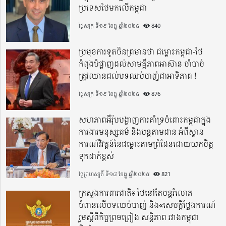
ប្រទេសថៃមកលើកម្ពុជា
ថ្ងៃសុក្រ ទី១៩ ខែធ្នូ ឆ្នាំ២០២៥
840
ប្រមុខការទូតចិនព្រមានថា ជម្លោះកម្ពុជា-ថៃ
កំពុងបំផ្លាញដល់សាមគ្គីភាពអាស៊ាន ចាំបាច់
ត្រូវឈានដល់បទឈប់បាញ់ជាអាទិភាព !
ថ្ងៃសុក្រ ទី១៩ ខែធ្នូ ឆ្នាំ២០២៥
876
សហភាពអឺរ៉ុបបង្ហាញការគាំទ្រចំពោះកម្ពុជាក្នុង
ការងារមនុស្សធម៌ និងបន្តតាមដាន អំពីស្ថាន
ការណ៍វិវត្តន៍នៃជម្លោះតាមព្រំដែនដោយយកចិត្ត
ទុកដាក់ខ្ពស់
ថ្ងៃព្រហស្បតិ៍ ទី១៨ ខែធ្នូ ឆ្នាំ២០២៥
821
ក្រសួងការពារជាតិ៖ ថៃនៅតែបន្តរំលោភ
បំពានលើបទឈប់បាញ់ និង«សេចក្តីថ្លែងការណ៍
រួមស្តីពីកិច្ចព្រមព្រៀង សន្តិភាព រវាងកម្ពុជា