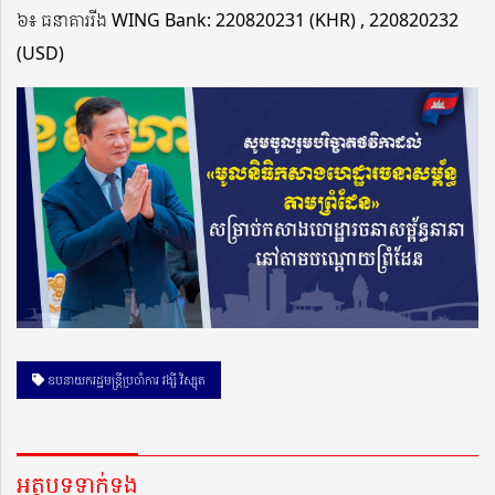
៦៖ ធនាគាររីង WING Bank: 220820231 (KHR) , 220820232
(USD)
ឧបនាយករដ្ឋមន្រ្តីប្រចាំការ វង្សី វិស្សុត
អត្ថបទទាក់ទង