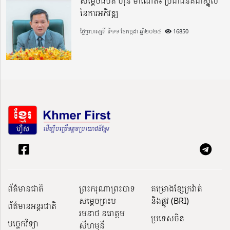
សម្តេចធិបតី ហ៊ុន ម៉ាណែត៖ ប្រជាជនគឺជាស្នូល
នៃការអភិវឌ្ឍ
ថ្ងៃព្រហស្បតិ៍ ទី១១ ខែកក្កដា ឆ្នាំ២០២៤
16850
ព័ត៌មានជាតិ
ព្រះករុណាព្រះបាទ
គម្រោងខ្សែក្រវ៉ាត់
សម្តេចព្រះប
និងផ្លូវ (BRI)
ព័ត៌មានអន្តរជាតិ
រមនាថ នរោត្តម
ប្រទេសចិន
បច្ចេកវិទ្យា
សីហមុនី