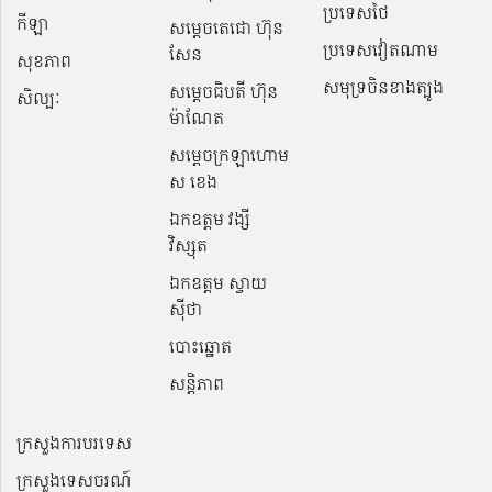
ប្រទេសថៃ
កីឡា
សម្តេចតេជោ ហ៊ុន
ប្រទេសវៀតណាម
សែន
សុខភាព
សមុទ្រចិនខាងត្បូង
សម្ដេចធិបតី ហ៊ុន
សិល្បៈ
ម៉ាណែត
សម្ដេចក្រឡាហោម
ស ខេង
ឯកឧត្តម វង្សី
វិស្សុត
ឯកឧត្តម ស្វាយ
ស៊ីថា
បោះឆ្នោត
សន្តិភាព
ក្រសួងការបរទេស
ក្រសួងទេសចរណ៍