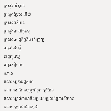
ក្រសួងបរិស្ថាន
ក្រសួងប្រៃសណីយ៍
ក្រសួងព័ត៌មាន
ក្រសួងពាណិជ្ជកម្ម
ក្រសួងសេដ្ឋកិច្ចនិង ហិរញ្ញវត្ថុ
ខេត្តកំពង់ស្ពឺ
ខេត្តត្បូងឃ្មុំ
ខេត្តសៀមរាប
គ.ជ.ប
គណៈកម្មការរដ្ឋសភា
គណៈកម្មាធិការចម្រុះកិច្ចការព្រំដែន
គណៈកម្មាធិការជាតិសម្របសម្រួលកិច្ចការព័ត៌មាន
គណបក្សប្រជាជនកម្ពុជា