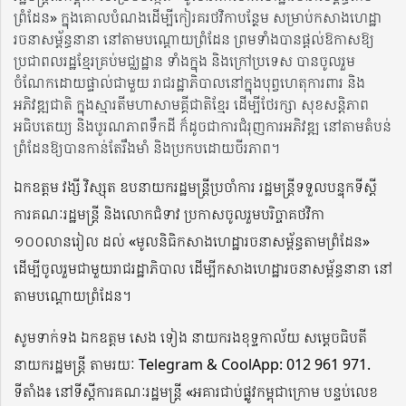
ព្រំដែន» ក្នុងគោលបំណងដើម្បីកៀរគរថវិកាបន្ថែម សម្រាប់កសាងហេដ្ឋា
រចនាសម្ព័ន្ធនានា នៅតាមបណ្តោយព្រំដែន ព្រមទាំងបានផ្តល់ឱកាសឱ្យ
ប្រជាពលរដ្ឋខ្មែរគ្រប់មជ្ឈដ្ឋាន ទាំងក្នុង និងក្រៅប្រទេស បានចូលរួម
ចំណែកដោយផ្ទាល់ជាមួយ រាជរដ្ឋាភិបាលនៅក្នុងបុព្វហេតុការពារ និង
អភិវឌ្ឍជាតិ ក្នុងស្មារតីមហាសាមគ្គីជាតិខ្មែរ ដើម្បីថែរក្សា សុខសន្តិភាព
អធិបតេយ្យ និងបូរណភាពទឹកដី ក៏ដូចជាការជំរុញការអភិវឌ្ឍ នៅតាមតំបន់
ព្រំដែនឱ្យបានកាន់តែរឹងមាំ និងប្រកបដោយចីរភាព។
ឯកឧត្តម វង្សី វិស្សុត ឧបនាយករដ្ឋមន្រ្តីប្រចាំការ រដ្ឋមន្រ្តីទទួលបន្ទុកទីស្តី
ការគណៈរដ្ឋមន្រ្តី និងលោកជំទាវ ប្រកាសចូលរួមបរិច្ចាគថវិកា
១០០លានរៀល ដល់ «មូលនិធិកសាងហេដ្ឋារចនាសម្ព័ន្ធតាមព្រំដែន»
ដើម្បីចូលរួមជាមួយរាជរដ្ឋាភិបាល ដើម្បីកសាងហេដ្ឋារចនាសម្ព័ន្ធនានា នៅ
តាមបណ្តោយព្រំដែន។
សូមទាក់ទង ឯកឧត្តម សេង ទៀង នាយករងខុទ្ទកាល័យ សម្តេចធិបតី
នាយករដ្ឋមន្ត្រី តាមរយៈ Telegram & CoolApp: 012 961 971.
ទីតាំង៖ នៅទីស្តីការគណៈរដ្ឋមន្ត្រី «អគារជាប់ផ្លូវកម្ពុជាក្រោម បន្ទប់លេខ