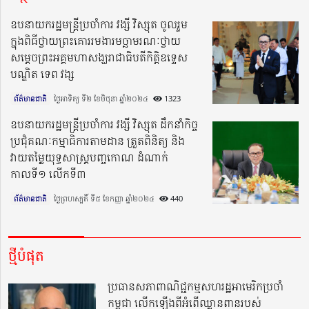
ឧបនាយករដ្ឋមន្រ្តីប្រចាំការ វង្សី វិស្សុត ចូលរួម
ក្នុងពិធីថ្វាយព្រះគោររមងារមច្ឆាមរណៈថ្វាយ
សម្ដេចព្រះអគ្គមហាសង្ឃរាជាធិបតីកិត្តិឧទ្ទេស
បណ្ឌិត ទេព វង្ស
ព័ត៌មានជាតិ
ថ្ងៃអាទិត្យ ទី២ ខែមិថុនា ឆ្នាំ២០២៤​
1323
ឧបនាយករដ្ឋមន្រ្តីប្រចាំការ វង្សី វិស្សុត ដឹកនាំកិច្ច
ប្រជុំគណៈកម្មាធិការតាមដាន ត្រួតពិនិត្យ និង
វាយតម្លៃយុទ្ធសាស្រ្ដបញ្ចកោណ ដំណាក់
កាលទី១ លើកទី៣
ព័ត៌មានជាតិ
ថ្ងៃព្រហស្បតិ៍ ទី៥ ខែកញ្ញា ឆ្នាំ២០២៤​
440
ថ្មីបំផុត
ប្រធានសភាពាណិជ្ជកម្មសហរដ្ឋអាមេរិកប្រចាំ
កម្ពុជា លើកឡើងពីអំពើឈ្លានពានរបស់