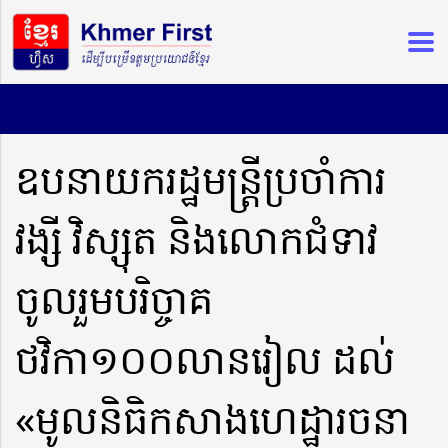
ឧបនាយករដ្ឋមន្រ្តីប្រចាំការ
វង្សី វិស្សុត និងលោកជំទាវ
ចូលរួមបរិច្ចាគ
ថវិកា១០០លានរៀល ដល់
«មូលនិធិកសាងហេដ្ឋារចនា