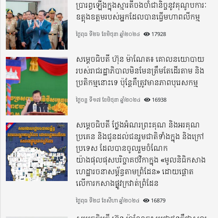
ប្រារព្ធឡើងក្នុងស្មារតីចងចាំជានិច្ចនូវគុណូបការៈ
ឧត្តុងឧត្តមរបស់អ្នកដែលបានធ្វើមហាពលីកម្ម
ថ្ងៃពុធ ទី២៦ ខែមិថុនា ឆ្នាំ២០២៤
17928
សម្តេចធិបតី ហ៊ុន ម៉ាណែត៖ គោលនយោបាយ
របស់រាជរដ្ឋាភិបាលមិនមែនត្រឹមតែដើរតាម និង
ប្រតិកម្មនោះទេ ប៉ុន្តែគឺត្រូវមានភាពបុរេសកម្ម
ថ្ងៃចន្ទ ទី១៧ ខែមិថុនា ឆ្នាំ២០២៤
16938
សម្តេចធិបតី ថ្លែងអំណរព្រះគុណ និងអរគុណ
ប្រគេន និងជូនដល់ជនរួមជាតិទាំងក្នុង​ និងក្រៅ
ប្រទេស​ ដែលបានចូលរួមចំណែក
យ៉ាងផុលផុសបរិច្ចាគថវិកាក្នុង «មូលនិធិកសាង
ហេដ្ឋារចនាសម្ព័ន្ធតាមព្រំដែន» ដោយផ្ដោត
លើការកសាងផ្លូវក្រវាត់ព្រំដែន
ថ្ងៃពុធ ទី២៨ ខែសីហា ឆ្នាំ២០២៤
16879