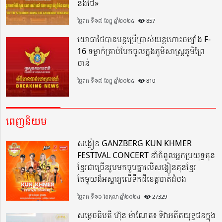
និងថៃ»
ថ្ងៃពុធ ទី១៧ ខែធ្នូ ឆ្នាំ២០២៥
857
យោធាថៃបានបន្តប្រើប្រាស់យន្តហោះចម្បាំង F-
16 ទម្លាក់គ្រាប់បែកចូលក្នុងភូមិសាស្ត្រភូមិព្រៃ
ចាន់
ថ្ងៃពុធ ទី១៧ ខែធ្នូ ឆ្នាំ២០២៥
810
ពេញនិយម
សង្វៀន GANZBERG KUN KHMER
FESTIVAL CONCERT នាំកំពូលអ្នកប្រយុទ្ធគុន
ខ្មែរជាច្រើនរូបមកចួបគ្នាលើសង្វៀនគុនខ្មែរ
តែមួយដ៏អស្ចារ្យលើទឹកដីខេត្តបាត់ដំបង
ថ្ងៃពុធ ទី១៦ ខែតុលា ឆ្នាំ២០២៤
27329
សម្តេចធិបតី ហ៊ុន ម៉ាណែត៖ ទិវាអតីតយុទ្ធជនក្នុង