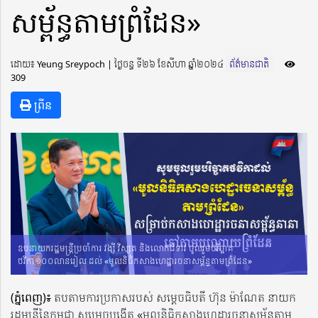
សម្ព័ន្ធតាមព្រំដែន»
ដោយ៖ Yeung Sreypoch ​​ | ថ្ងៃចន្ទ ទី២៦ ខែសីហា ឆ្នាំ២០២៤
ព័ត៌មានជាតិ
309
ព្រីន
ឧបនាយករដ្ឋមន្រ្តីប្រចាំការ វង្សី វិស្សុត និងលោកជំទាវ ចូលរួមបរិច្ចាគ
ថវិកា១០០លានរៀល ដល់ «មូលនិធិកសាងហេដ្ឋារចនាសម្ព័ន្ធតាមព្រំដែន»
(ភ្នំពេញ)៖
តបតាមការប្រកាសរបស់ សម្តេចធិបតី ហ៊ុន ម៉ាណែត នាយក
រដ្ឋមន្រ្តីនៃកម្ពុជា សម្រេចបង្កើត «មូលនិធិកសាងហេដ្ឋារចនាសម្ព័ន្ធតាម