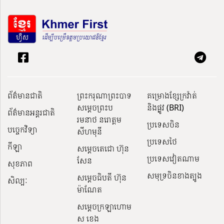
ព័ត៌មានជាតិ
ព្រះករុណាព្រះបាទ
គម្រោងខ្សែក្រវ៉ាត់
សម្តេចព្រះប
និងផ្លូវ (BRI)
ព័ត៌មានអន្តរជាតិ
រមនាថ នរោត្តម
ប្រទេសចិន
បច្ចេកវិទ្យា
សីហមុនី
ប្រទេសថៃ
កីឡា
សម្តេចតេជោ ហ៊ុន
ប្រទេសវៀតណាម
សែន
សុខភាព
សមុទ្រចិនខាងត្បូង
សម្ដេចធិបតី ហ៊ុន
សិល្បៈ
ម៉ាណែត
សម្ដេចក្រឡាហោម
ស ខេង