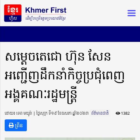
សម្ដេចតេជោ ហ៊ុន សែន
អញ្ជើញដឹកនាំកិច្ចប្រជុំពេញ
អង្គគណៈរដ្ឋមន្ត្រី
ដោយ៖ ទេព មយូរ៉ា ​​ | ថ្ងៃសុក្រ ទី១៩ ខែឧសភា ឆ្នាំ២០២៣
ព័ត៌មានជាតិ
1382
ព្រីន