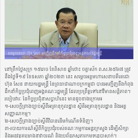
សម្ដេចតេជោ ហ៊ុន សែន អញ្ជើញដឹកនាំកិច្ចប្រជុំពេញអង្គគណៈរដ្ឋមន្ត្រី
នៅព្រឹកថ្ងៃសុក្រ ១៥រោច ខែពិសាខ ឆ្នាំថោះ ចត្វាស័ក ព.ស.២៥៦៧ ត្រូវ
នឹងថ្ងៃទី១៩ ខែឧសភា ឆ្នាំ២០២៣ នេះ សម្តេចអគ្គមហាសេនាបតីតេជោ
ហ៊ុន សែន នាយករដ្ឋមន្រ្តី នៃព្រះរាជាណាចក្រកម្ពុជា បានអញ្ជើញ​នឹងកំពុង
ដឹកនាំកិច្ចប្រជុំពេញអង្គគណៈរដ្ឋមន្ត្រី ដែលប្រព្រឹត្តទៅនៅវិមានសន្តិភាព។
របៀបវារៈ នៃកិច្ចប្រជុំនាសប្តាហ៍នេះ មានដូចខាងក្រោម៖
១-សេចក្តីព្រាងច្បាប់ស្តីពីអត្រានុកូលដ្ឋាន ស្ថិតិអត្រានុកូលដ្ឋាន និងអត្ត
សញ្ញាណកម្ម។
២-សេចក្តីព្រាងច្បាប់ស្តីពីវិធានដើមកំណើតទំនិញ។
៣-របាយការណ៍ស្តីពីកិច្ចប្រជុំរបស់គណៈកម្មការអន្តរក្រសួង ដើម្បីសិក្សា
និងអនុវត្តគម្រោងនាវាចរណ៍ និងប្រព័ន្ធភស្តុភារកម្មទន្លេបាសាក់។