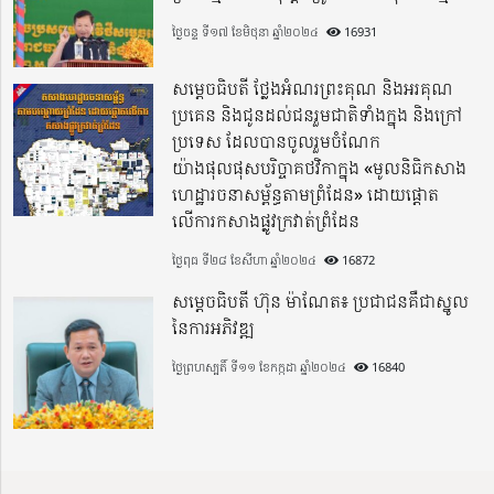
ថ្ងៃចន្ទ ទី១៧ ខែមិថុនា ឆ្នាំ២០២៤
16931
សម្តេចធិបតី ថ្លែងអំណរព្រះគុណ និងអរគុណ
ប្រគេន និងជូនដល់ជនរួមជាតិទាំងក្នុង​ និងក្រៅ
ប្រទេស​ ដែលបានចូលរួមចំណែក
យ៉ាងផុលផុសបរិច្ចាគថវិកាក្នុង «មូលនិធិកសាង
ហេដ្ឋារចនាសម្ព័ន្ធតាមព្រំដែន» ដោយផ្ដោត
លើការកសាងផ្លូវក្រវាត់ព្រំដែន
ថ្ងៃពុធ ទី២៨ ខែសីហា ឆ្នាំ២០២៤
16872
សម្តេចធិបតី ហ៊ុន ម៉ាណែត៖ ប្រជាជនគឺជាស្នូល
នៃការអភិវឌ្ឍ
ថ្ងៃព្រហស្បតិ៍ ទី១១ ខែកក្កដា ឆ្នាំ២០២៤
16840