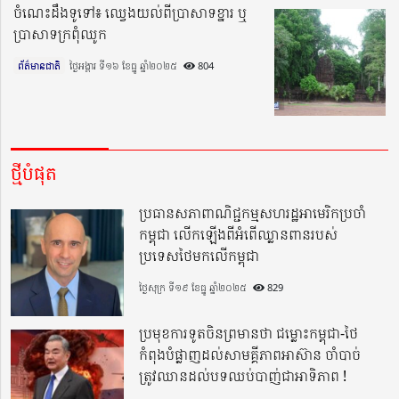
ចំណេះដឹងទូទៅ៖ ឈ្វេងយល់ពីប្រាសាទខ្នារ ឬ
ប្រាសាទក្រពុំឈូក
ព័ត៌មានជាតិ
ថ្ងៃអង្គារ ទី១៦ ខែធ្នូ ឆ្នាំ២០២៥​
804
ថ្មីបំផុត
ប្រធានសភាពាណិជ្ជកម្មសហរដ្ឋអាមេរិកប្រចាំ
កម្ពុជា លើកឡើងពីអំពើឈ្លានពានរបស់
ប្រទេសថៃមកលើកម្ពុជា
ថ្ងៃសុក្រ ទី១៩ ខែធ្នូ ឆ្នាំ២០២៥
829
ប្រមុខការទូតចិនព្រមានថា ជម្លោះកម្ពុជា-ថៃ
កំពុងបំផ្លាញដល់សាមគ្គីភាពអាស៊ាន ចាំបាច់
ត្រូវឈានដល់បទឈប់បាញ់ជាអាទិភាព !