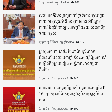
ថ្ងៃសុក្រ ទី១៩ ខែធ្នូ ឆ្នាំ២០២៥
866
សហភាពអឺរ៉ុបបង្ហាញការគាំទ្រចំពោះកម្ពុជាក្នុង
ការងារមនុស្សធម៌ និងបន្តតាមដាន អំពីស្ថាន
ការណ៍វិវត្តន៍នៃជម្លោះតាមព្រំដែនដោយយកចិត្ត
ទុកដាក់ខ្ពស់
ថ្ងៃព្រហស្បតិ៍ ទី១៨ ខែធ្នូ ឆ្នាំ២០២៥
812
ក្រសួងការពារជាតិ៖ ថៃនៅតែបន្តរំលោភ
បំពានលើបទឈប់បាញ់ និង«សេចក្តីថ្លែងការណ៍
រួមស្តីពីកិច្ចព្រមព្រៀង សន្តិភាព រវាងកម្ពុជា
និងថៃ»
ថ្ងៃពុធ ទី១៧ ខែធ្នូ ឆ្នាំ២០២៥
846
យោធាថៃបានបន្តប្រើប្រាស់យន្តហោះចម្បាំង F-
16 ទម្លាក់គ្រាប់បែកចូលក្នុងភូមិសាស្ត្រភូមិព្រៃ
ចាន់
ថ្ងៃពុធ ទី១៧ ខែធ្នូ ឆ្នាំ២០២៥
800