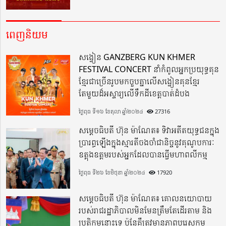
ពេញនិយម
សង្វៀន GANZBERG KUN KHMER
FESTIVAL CONCERT នាំកំពូលអ្នកប្រយុទ្ធគុន
ខ្មែរជាច្រើនរូបមកចួបគ្នាលើសង្វៀនគុនខ្មែរ
តែមួយដ៏អស្ចារ្យលើទឹកដីខេត្តបាត់ដំបង
ថ្ងៃពុធ ទី១៦ ខែតុលា ឆ្នាំ២០២៤
27316
សម្តេចធិបតី ហ៊ុន ម៉ាណែត៖ ទិវាអតីតយុទ្ធជនក្នុង
ប្រារព្ធឡើងក្នុងស្មារតីចងចាំជានិច្ចនូវគុណូបការៈ
ឧត្តុងឧត្តមរបស់អ្នកដែលបានធ្វើមហាពលីកម្ម
ថ្ងៃពុធ ទី២៦ ខែមិថុនា ឆ្នាំ២០២៤
17920
សម្តេចធិបតី ហ៊ុន ម៉ាណែត៖ គោលនយោបាយ
របស់រាជរដ្ឋាភិបាលមិនមែនត្រឹមតែដើរតាម និង
ប្រតិកម្មនោះទេ ប៉ុន្តែគឺត្រូវមានភាពបុរេសកម្ម