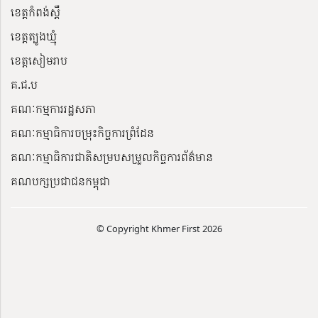
ខេត្តកំពង់ស្ពឺ
ខេត្តត្បូងឃ្មុំ
ខេត្តសៀមរាប
គ.ជ.ប
គណៈកម្មការរដ្ឋសភា
គណៈកម្មាធិការចម្រុះកិច្ចការព្រំដែន
គណៈកម្មាធិការជាតិសម្របសម្រួលកិច្ចការព័ត៌មាន
គណបក្សប្រជាជនកម្ពុជា
© Copyright Khmer First 2026