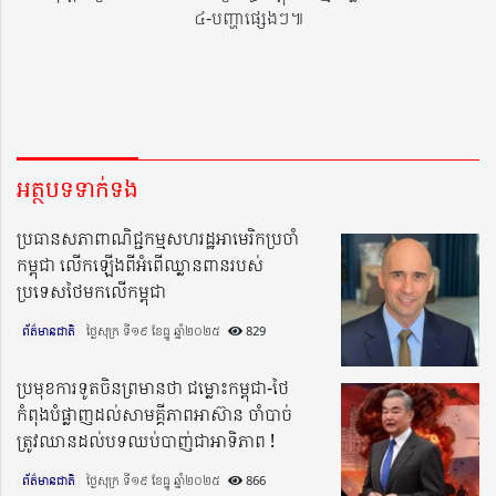
៤-បញ្ហាផ្សេងៗ៕
អត្ថបទទាក់ទង
ប្រធានសភាពាណិជ្ជកម្មសហរដ្ឋអាមេរិកប្រចាំ
កម្ពុជា លើកឡើងពីអំពើឈ្លានពានរបស់
ប្រទេសថៃមកលើកម្ពុជា
ព័ត៌មានជាតិ
ថ្ងៃសុក្រ ទី១៩ ខែធ្នូ ឆ្នាំ២០២៥​
829
ប្រមុខការទូតចិនព្រមានថា ជម្លោះកម្ពុជា-ថៃ
កំពុងបំផ្លាញដល់សាមគ្គីភាពអាស៊ាន ចាំបាច់
ត្រូវឈានដល់បទឈប់បាញ់ជាអាទិភាព !
ព័ត៌មានជាតិ
ថ្ងៃសុក្រ ទី១៩ ខែធ្នូ ឆ្នាំ២០២៥​
866