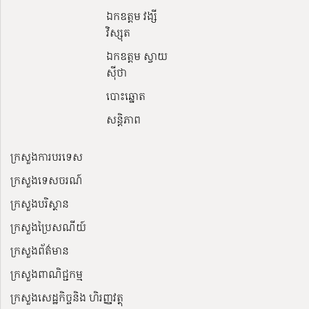
ឯកឧត្តម វង្សី
វិស្សុត
ឯកឧត្តម ស្វាយ
ស៊ីថា
បោះឆ្នោត
សន្តិភាព
ក្រសួងការបរទេស
ក្រសួងទេសចរណ៍
ក្រសួងបរិស្ថាន
ក្រសួងប្រៃសណីយ៍
ក្រសួងព័ត៌មាន
ក្រសួងពាណិជ្ជកម្ម
ក្រសួងសេដ្ឋកិច្ចនិង ហិរញ្ញវត្ថុ