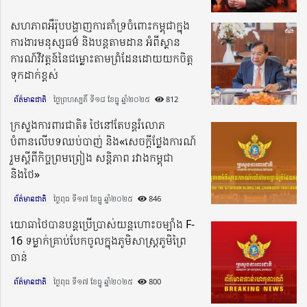
សហភាពអឺរ៉ុបបង្ហាញការគាំទ្រចំពោះកម្ពុជាក្នុង
ការងារមនុស្សធម៌ និងបន្តតាមដាន អំពីស្ថាន
ការណ៍វិវត្តន៍នៃជម្លោះតាមព្រំដែនដោយយកចិត្ត
ទុកដាក់ខ្ពស់
ព័ត៌មានជាតិ
ថ្ងៃព្រហស្បតិ៍ ទី១៨ ខែធ្នូ ឆ្នាំ២០២៥​
812
ក្រសួងការពារជាតិ៖ ថៃនៅតែបន្តរំលោភ
បំពានលើបទឈប់បាញ់ និង«សេចក្តីថ្លែងការណ៍
រួមស្តីពីកិច្ចព្រមព្រៀង សន្តិភាព រវាងកម្ពុជា
និងថៃ»
ព័ត៌មានជាតិ
ថ្ងៃពុធ ទី១៧ ខែធ្នូ ឆ្នាំ២០២៥​
846
យោធាថៃបានបន្តប្រើប្រាស់យន្តហោះចម្បាំង F-
16 ទម្លាក់គ្រាប់បែកចូលក្នុងភូមិសាស្ត្រភូមិព្រៃ
ចាន់
ព័ត៌មានជាតិ
ថ្ងៃពុធ ទី១៧ ខែធ្នូ ឆ្នាំ២០២៥​
800