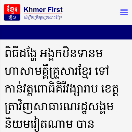
ពិធីដង្ហែ អង្គកឋិនទានម
ហាសាមគ្គីគ្រួសារខ្មែរ ទៅ
កាន់វត្តពោធិគិរីវង្សារាម ខេត្ត
ត្រាវិញសាធារណរដ្ឋសង្គម
និយមវៀតណាម បាន