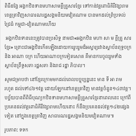
ពិធីដង្ហែ អង្គកឋិនទានមហាសាមគ្គីគ្រួសារខ្មែរ ទៅកាន់វត្តពោធិគិរីវង្សារាម
ខេត្តត្រាវិញសាធារណរដ្ឋសង្គមនិយមវៀតណាម បានមកដល់ព្រំប្រទល់
ជ្រៃធំ កម្ពុជា-វៀតណាមហើយ
អង្គកឋិនទាននេះត្រូវបានប្រសិទ្ធ នាមជា«អង្គកឋិន មហា សា ម គ្គីគ្រួ សារ
ខ្មែរ» ព្រោះជាអង្គឋិនកើតឡើងដោយការរួបរួមដ៏អស្ចារ្យរវាងស្ថាប័នពុទ្ធចក្រ
និង អាណា ចក្រ ហើយអាណាចក្រទៀតសោត គឺមានការចូលរួមទាំង
ស្ថាប័នព្រឹទ្ធសភា រដ្ឋសភា និងរាជ រដ្ឋា ភិបាល។
សូមជម្រាបថា នៅខ្មែរក្រោមមកដល់ពេលបច្ចុប្បន្ននេះ មាន ទី អា រាម
រហូត ដល់ទៅ៤៦១វត្ត ដោយឡែកនៅខេត្តត្រាវិញ មានវត្តចំនួន១៤៣វត្ត។
បច្ច័យបានពីពិធីបុណ្យកឋិនទានមហាសាមគ្គីគ្រួសារខ្មែរនាពេលនេះ ក្រៅពី
ប្រគេនដល់វត្តពោធិគិរីវង្សារាមហើយនោះ ក៏នឹងប្រគេនដល់វត្ត១៤២ផ្សេង
ទៀត នៅក្នុងខេត្តត្រាវិញ សាធារណរដ្ឋសង្គមនិយមវៀតណាម៕
រូបភាព: ទទក