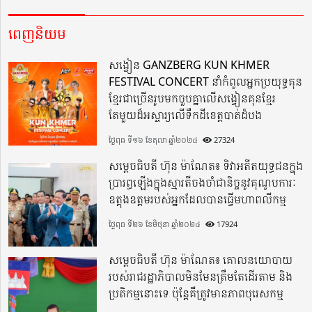
ពេញនិយម
សង្វៀន GANZBERG KUN KHMER
FESTIVAL CONCERT នាំកំពូលអ្នកប្រយុទ្ធគុន
ខ្មែរជាច្រើនរូបមកចួបគ្នាលើសង្វៀនគុនខ្មែរ
តែមួយដ៏អស្ចារ្យលើទឹកដីខេត្តបាត់ដំបង
ថ្ងៃពុធ ទី១៦ ខែតុលា ឆ្នាំ២០២៤
27324
សម្តេចធិបតី ហ៊ុន ម៉ាណែត៖ ទិវាអតីតយុទ្ធជនក្នុង
ប្រារព្ធឡើងក្នុងស្មារតីចងចាំជានិច្ចនូវគុណូបការៈ
ឧត្តុងឧត្តមរបស់អ្នកដែលបានធ្វើមហាពលីកម្ម
ថ្ងៃពុធ ទី២៦ ខែមិថុនា ឆ្នាំ២០២៤
17924
សម្តេចធិបតី ហ៊ុន ម៉ាណែត៖ គោលនយោបាយ
របស់រាជរដ្ឋាភិបាលមិនមែនត្រឹមតែដើរតាម និង
ប្រតិកម្មនោះទេ ប៉ុន្តែគឺត្រូវមានភាពបុរេសកម្ម