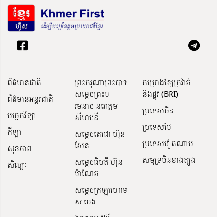
ព័ត៌មានជាតិ
ព្រះករុណាព្រះបាទ
គម្រោងខ្សែក្រវ៉ាត់
សម្តេចព្រះប
និងផ្លូវ (BRI)
ព័ត៌មានអន្តរជាតិ
រមនាថ នរោត្តម
ប្រទេសចិន
បច្ចេកវិទ្យា
សីហមុនី
ប្រទេសថៃ
កីឡា
សម្តេចតេជោ ហ៊ុន
ប្រទេសវៀតណាម
សែន
សុខភាព
សមុទ្រចិនខាងត្បូង
សម្ដេចធិបតី ហ៊ុន
សិល្បៈ
ម៉ាណែត
សម្ដេចក្រឡាហោម
ស ខេង