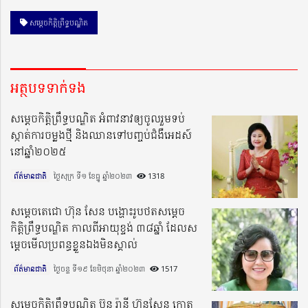
សម្តេចកិត្តិព្រឹទ្ធបណ្ឌិត
អត្ថបទទាក់ទង
សម្តេចកិត្តិព្រឹទ្ធបណ្ឌិត អំពាវនាវឲ្យចូលរួមទប់
ស្កាត់ការចម្លងថ្មី និងឈានទៅបញ្ចប់ជំងឺអេដស៍
នៅឆ្នាំ២០២៥
ព័ត៌មានជាតិ
ថ្ងៃសុក្រ ទី១ ខែធ្នូ ឆ្នាំ២០២៣​
1318
សម្តេចតេជោ ហ៊ុន សែន បង្ហោះរូបថតសម្តេច
កិត្តិព្រឹទ្ធបណ្ឌិត កាលពីអាយុខ្ទង់ ៣៨ឆ្នាំ ដែលស
ម្តេចមើលប្រពន្ធខ្លួនឯងមិនស្គាល់
ព័ត៌មានជាតិ
ថ្ងៃចន្ទ ទី១៩ ខែមិថុនា ឆ្នាំ២០២៣​
1517
សម្តេចកិត្តិព្រឹទ្ធបណ្ឌិត ប៊ុន រ៉ានី ហ៊ុនសែន កោត