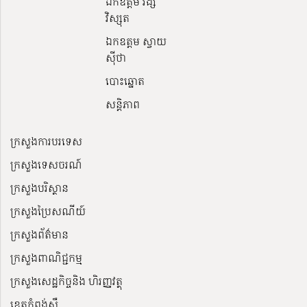
ឯកឧត្តម វង្សី
វិស្សុត
ឯកឧត្តម ស្វាយ
ស៊ីថា
បោះឆ្នោត
សន្តិភាព
ក្រសួងការបរទេស
ក្រសួងទេសចរណ៍
ក្រសួងបរិស្ថាន
ក្រសួងប្រៃសណីយ៍
ក្រសួងព័ត៌មាន
ក្រសួងពាណិជ្ជកម្ម
ក្រសួងសេដ្ឋកិច្ចនិង ហិរញ្ញវត្ថុ
ខេត្តកំពង់ស្ពឺ