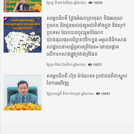
ថ្ងៃចន្ទ ទី១៧ ខែមិថុនា ឆ្នាំ២០២៤
16934
សម្តេចធិបតី ថ្លែងអំណរព្រះគុណ និងអរគុណ
ប្រគេន និងជូនដល់ជនរួមជាតិទាំងក្នុង​ និងក្រៅ
ប្រទេស​ ដែលបានចូលរួមចំណែក
យ៉ាងផុលផុសបរិច្ចាគថវិកាក្នុង «មូលនិធិកសាង
ហេដ្ឋារចនាសម្ព័ន្ធតាមព្រំដែន» ដោយផ្ដោត
លើការកសាងផ្លូវក្រវាត់ព្រំដែន
ថ្ងៃពុធ ទី២៨ ខែសីហា ឆ្នាំ២០២៤
16875
សម្តេចធិបតី ហ៊ុន ម៉ាណែត៖ ប្រជាជនគឺជាស្នូល
នៃការអភិវឌ្ឍ
ថ្ងៃព្រហស្បតិ៍ ទី១១ ខែកក្កដា ឆ្នាំ២០២៤
16843