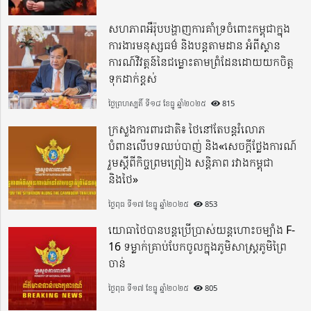
សហភាពអឺរ៉ុបបង្ហាញការគាំទ្រចំពោះកម្ពុជាក្នុង
ការងារមនុស្សធម៌ និងបន្តតាមដាន អំពីស្ថាន
ការណ៍វិវត្តន៍នៃជម្លោះតាមព្រំដែនដោយយកចិត្ត
ទុកដាក់ខ្ពស់
ថ្ងៃព្រហស្បតិ៍ ទី១៨ ខែធ្នូ ឆ្នាំ២០២៥
815
ក្រសួងការពារជាតិ៖ ថៃនៅតែបន្តរំលោភ
បំពានលើបទឈប់បាញ់ និង«សេចក្តីថ្លែងការណ៍
រួមស្តីពីកិច្ចព្រមព្រៀង សន្តិភាព រវាងកម្ពុជា
និងថៃ»
ថ្ងៃពុធ ទី១៧ ខែធ្នូ ឆ្នាំ២០២៥
853
យោធាថៃបានបន្តប្រើប្រាស់យន្តហោះចម្បាំង F-
16 ទម្លាក់គ្រាប់បែកចូលក្នុងភូមិសាស្ត្រភូមិព្រៃ
ចាន់
ថ្ងៃពុធ ទី១៧ ខែធ្នូ ឆ្នាំ២០២៥
805