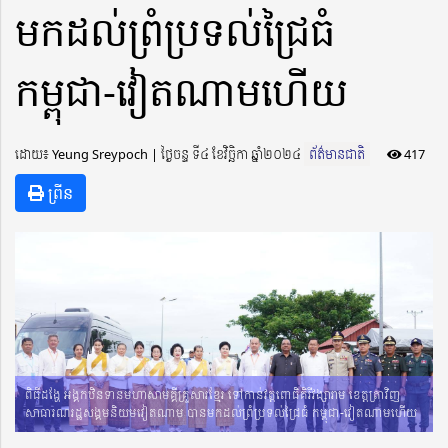
មកដល់ព្រំប្រទល់ជ្រៃធំ
កម្ពុជា-វៀតណាមហើយ
ដោយ៖ Yeung Sreypoch ​​ | ថ្ងៃចន្ទ ទី៤ ខែវិច្ឆិកា ឆ្នាំ២០២៤
ព័ត៌មានជាតិ
417
ព្រីន
ពិធីដង្ហែ អង្គកឋិនទានមហាសាមគ្គីគ្រួសារខ្មែរ ទៅកាន់វត្តពោធិគិរីវង្សារាម ខេត្តត្រាវិញ
សាធារណរដ្ឋសង្គមនិយមវៀតណាម បានមកដល់ព្រំប្រទល់ជ្រៃធំ កម្ពុជា-វៀតណាមហើយ