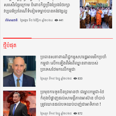
សរសើរខ្មែរក្រោម ចំពោះកិច្ចប្រឹងប្រែងថែរក្សា
វប្បធម៌ប្រពៃណីទំនៀមទម្លាប់បានគង់វង្សល្អ
ព័ត៌មានជាតិ
ថ្ងៃអង្គារ ទី៥ ខែវិច្ឆិកា ឆ្នាំ២០២៤​
441
ថ្មីបំផុត
ប្រធានសភាពាណិជ្ជកម្មសហរដ្ឋអាមេរិកប្រចាំ
កម្ពុជា លើកឡើងពីអំពើឈ្លានពានរបស់
ប្រទេសថៃមកលើកម្ពុជា
ថ្ងៃសុក្រ ទី១៩ ខែធ្នូ ឆ្នាំ២០២៥
833
ប្រមុខការទូតចិនព្រមានថា ជម្លោះកម្ពុជា-ថៃ
កំពុងបំផ្លាញដល់សាមគ្គីភាពអាស៊ាន ចាំបាច់
ត្រូវឈានដល់បទឈប់បាញ់ជាអាទិភាព !
ថ្ងៃសុក្រ ទី១៩ ខែធ្នូ ឆ្នាំ២០២៥
872