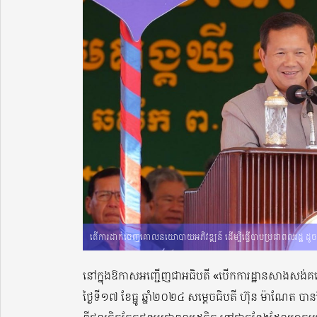
តើការដាក់ចេញគោលនយោបាយអភិវឌ្ឍន៍ ដើម្បីធ្វើបាបប្រជាពលរដ្ឋ ដូ
នៅក្នុងឱកាសអញ្ជើញជាអធិបតី «បើកការដ្ឋានសាងសង់គម្រ
ថ្ងៃទី១៧ ខែធ្នូ ឆ្នាំ២០២៤ សម្តេចធិបតី ហ៊ុន ម៉ាណែត បាន