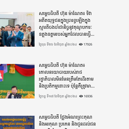
សម្តេចធិបតី ហ៊ុន ម៉ាណែត៖ ទិវា
អតីតយុទ្ធជនក្នុងប្រារព្ធឡើងក្នុង
ស្មារតីចងចាំជានិច្ចនូវគុណូបការៈ
ឧត្តុងឧត្តមរបស់អ្នកដែលបានធ្វើ
មហាពលីកម្ម
ថ្ងៃពុធ ទី២៦ ខែមិថុនា ឆ្នាំ២០២៤
17926
សម្តេចធិបតី ហ៊ុន ម៉ាណែត៖
គោលនយោបាយរបស់រាជ
រដ្ឋាភិបាលមិនមែនត្រឹមតែដើរតាម
និងប្រតិកម្មនោះទេ ប៉ុន្តែគឺត្រូវមាន
ភាពបុរេសកម្ម
ថ្ងៃចន្ទ ទី១៧ ខែមិថុនា ឆ្នាំ២០២៤
16936
សម្តេចធិបតី ថ្លែងអំណរព្រះគុណ
និងអរគុណ ប្រគេន និងជូនដល់ជន