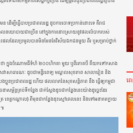
ទៅជាសកម្មភាពសេដ្ឋកិច្ចច្រើន ដើម្បីផ្តល់ជូនប្រជាពលរដ្ឋឱ្យបាន
មែន ដើម្បីធ្វើបាបប្រជាពលរដ្ឋ ដូចការចោទប្រកាន់នោះទេ គឺរាជ
ូវគោលនយោបាយជាច្រើន នៅក្នុងការដោះស្រាយនូវផលលំបាករបស់
រោះផលដែលប្រមូលបានមិនមែនតែវិស័យឯកជនមួយ ពីរ ឬសម្រាប់ថ្នាក់
ជាក់ថា ក្នុងចំណោមដីទំហំ ២០០ហិកតា មួយ ឬពីរភាគបី គឺយកទៅកសាង
 និងសេវាសាធារណៈ ដូចជាមន្ទីរពេទ្យ មណ្ឌលសុខភាព សាលារៀន និង
ព
ងប្អូនប្រជាពលរដ្ឋ ហើយ ផលលាភនៃសុខសន្តិភាព នឹង ធ្វើឲ្យកម្ពុជា
្ព័ន្ធគ្រប់ទីកន្លែង ជាក់ស្តែងដូចជាកន្លែងនេះយ៉ាងដូច្នេះដែរ
រិយក្សត្រ ខេត្តកណ្តាល) ពីមុនជាកន្លែងដុះស្មៅពេលនេះ និងទៅអនាគតក្លាយ
ៀត៕