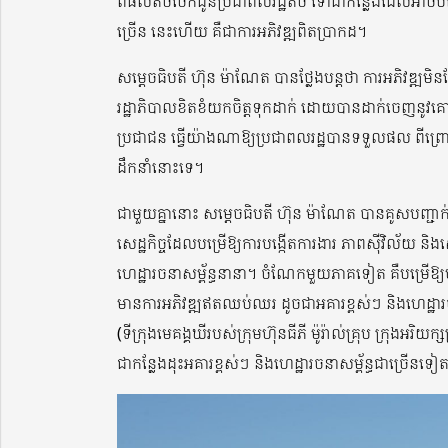
ពីផលតិចចែកជូនប្រជាពលរដ្ឋតិច ទៅជាកន្លែងដែលអាចបង្កើត
ច្រើន នេះហើយ គឺជាការអភិវឌ្ឍពិតប្រាកដ។
សម្តេចធិបតី ហ៊ុន ម៉ាណែត បានថ្លែងបន្តថា ការអភិវឌ្ឍមិន
រដ្ឋាភិបាលខិតខំយកចិត្តទុកដាក់ ដោយបានដាក់ចេញន
ប្រជាជន ធ្វើយ៉ាងណាឱ្យប្រជាពលរដ្ឋបានទទួលផល ពីព្
ដឹកនាំនោះទេ។
ជាមួយគ្នានោះ សម្តេចធិបតី ហ៊ុន ម៉ាណែត បានគូសបញ្
សេដ្ឋកិច្ចដែលបម្រើឱ្យការបង្កើតការងារ ភាពស៊ីវិល័យ
ហេដ្ឋារចនាសម្ព័ន្ធនានា។ ចំណែកមួយភាគទៀត គឺបម្រើឱ្យប
មានការអភិវឌ្ឍឥតឈប់ឈរ ដូចជាអគារខ្ពស់ៗ និងហេដ្ឋារចនាសម
(ទីក្រុងមេគង្គឃីរបស់ក្រុមហ៊ុនធីភី ម៉ូរ៉ាល់គ្រុប ក្រុងអ
ជាកន្លែងដុះអគារខ្ពស់ៗ និងហេដ្ឋារចនាសម្ព័ន្ធជាច្រើនទ