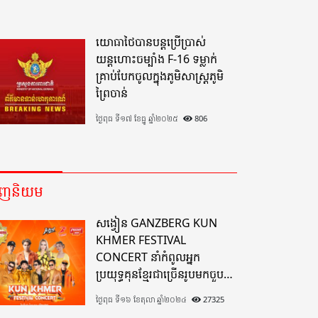
យោធាថៃបានបន្តប្រើប្រាស់
យន្តហោះចម្បាំង F-16 ទម្លាក់
គ្រាប់បែកចូលក្នុងភូមិសាស្ត្រភូមិ
ព្រៃចាន់
ថ្ងៃពុធ ទី១៧ ខែធ្នូ ឆ្នាំ២០២៥
806
េញនិយម
សង្វៀន GANZBERG KUN
KHMER FESTIVAL
CONCERT នាំកំពូលអ្នក
ប្រយុទ្ធគុនខ្មែរជាច្រើនរូបមកចួប
គ្នាលើសង្វៀនគុនខ្មែរតែមួយដ៏
ថ្ងៃពុធ ទី១៦ ខែតុលា ឆ្នាំ២០២៤
27325
អស្ចារ្យលើទឹកដីខេត្តបាត់ដំបង