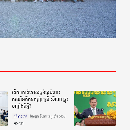
តើការកាត់ទោសធ្ងន់ធ្ងរចំពោះ
ករណីអតីតឧកញ៉ា ស្រី ស៊ីណា ឆ្លុះ
បញ្ចាំងពីអ្វី?
ព័ត៌មានជាតិ
ថ្ងៃសុក្រ ទី២៧ ខែធ្នូ ឆ្នាំ២០២៤​
421