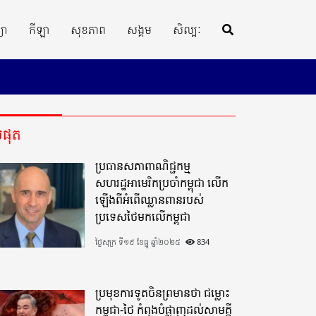
្យា
កីឡា
សុខភាព
សង្គម
សិល្បៈ
ីបំផុត
ប្រធានសភាពាណិជ្ជកម្ម
សហរដ្ឋអាមេរិកប្រចាំកម្ពុជា លើក
ឡើងពីអំពើឈ្លានពានរបស់
ប្រទេសថៃមកលើកម្ពុជា
ថ្ងៃសុក្រ ទី១៩ ខែធ្នូ ឆ្នាំ២០២៥
834
ប្រមុខការទូតចិនព្រមានថា ជម្លោះ
កម្ពុជា-ថៃ កំពុងបំផ្លាញដល់សាមគ្គី