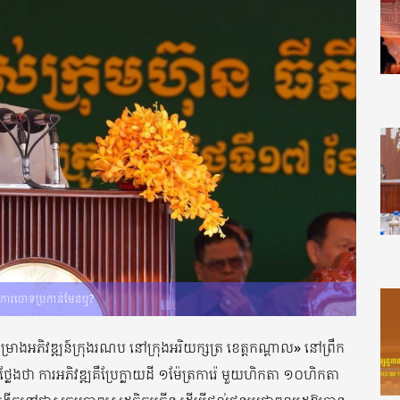
ចការចោទប្រកាន់មែនឬ?
ោងអភិវឌ្ឍន៍ក្រុងរណប នៅក្រុងអរិយក្សត្រ ខេត្តកណ្តាល» នៅព្រឹក
ថ្លែងថា ការអភិវឌ្ឍគឺប្រែក្លាយដី ១ម៉ែត្រការ៉េ មួយហិកតា ១០ហិកតា