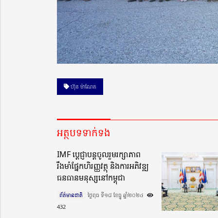
ហ៊ុន ម៉ាណែត
អត្ថបទទាក់ទង
IMF ប្ដេជ្ញាបន្តចូលរួមរក្សាភាព
រឹងមាំផ្នែកហិរញ្ញវត្ថុ​ និងការអភិវឌ្ឍ
ធនធានមនុស្សនៅកម្ពុជា
ព័ត៌មានជាតិ
ថ្ងៃពុធ ទី១៨ ខែធ្នូ ឆ្នាំ២០២៤​
432