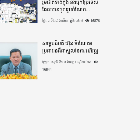
រួមជាតិទាំងក្នុង​ និងក្រៅប្រទេស​
ដែលបានចូលរួមចំណែក
យ៉ាងផុលផុសបរិច្ចាគថវិកាក្នុង
ថ្ងៃពុធ ទី២៨ ខែសីហា ឆ្នាំ២០២៤
16876
«មូលនិធិកសាងហេដ្ឋារចនាសម្ព័ន្ធ
តាមព្រំដែន» ដោយផ្ដោតលើការ
កសាងផ្លូវក្រវាត់ព្រំដែន
សម្តេចធិបតី ហ៊ុន ម៉ាណែត៖
ប្រជាជនគឺជាស្នូលនៃការអភិវឌ្ឍ
ថ្ងៃព្រហស្បតិ៍ ទី១១ ខែកក្កដា ឆ្នាំ២០២៤
16844