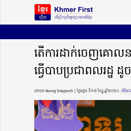
តើការដាក់ចេញគោលនយោ
ធ្វើបាបប្រជាពលរដ្ឋ ដ
ដោយ៖ Yeung Sreypoch ​​ | ថ្ងៃអង្គារ ទី១៧ ខែធ្នូ ឆ្នាំ២០២៤
ព័ត៌មា