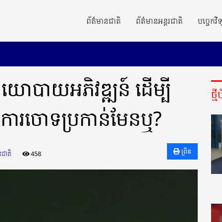
ព័ត៌មានជាតិ
ព័ត៌មានអន្តរជាតិ
បច្ចេកវិទ
បាយអភិវឌ្ឍន៍ ដើម្បី
ថ្ម
ូចការចោទប្រកាន់មែនឬ?
ព្រីន
នជាតិ
458