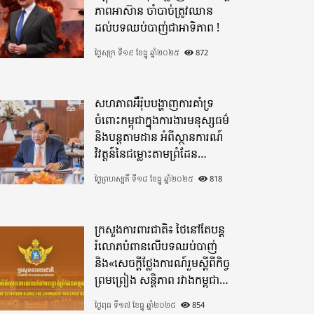
ភាពអាស៊ាន ចាំបាច់ត្រូវឈាន
ដល់បទឈប់បាញ់ជាអាទិភាព !
ថ្ងៃសុក្រ ទី១៩ ខែធ្នូ ឆ្នាំ២០២៥
872
សហភាពអឺរ៉ុបបង្ហាញការគាំទ្រ
ចំពោះកម្ពុជាក្នុងការងារមនុស្សធម៌
និងបន្តតាមដាន អំពីស្ថានការណ៍
វិវត្តន៍នៃជម្លោះតាមព្រំដែន
ដោយយកចិត្តទុកដាក់ខ្ពស់
ថ្ងៃព្រហស្បតិ៍ ទី១៨ ខែធ្នូ ឆ្នាំ២០២៥
818
ក្រសួងការពារជាតិ៖ ថៃនៅតែបន្ត
រំលោភបំពានលើបទឈប់បាញ់
និង«សេចក្តីថ្លែងការណ៍រួមស្តីពីកិច្ច
ព្រមព្រៀង សន្តិភាព រវាងកម្ពុជា
និងថៃ»
ថ្ងៃពុធ ទី១៧ ខែធ្នូ ឆ្នាំ២០២៥
854