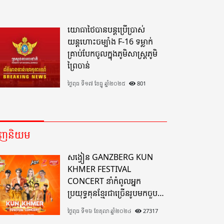
យោធាថៃបានបន្តប្រើប្រាស់
យន្តហោះចម្បាំង F-16 ទម្លាក់
គ្រាប់បែកចូលក្នុងភូមិសាស្ត្រភូមិ
ព្រៃចាន់
ថ្ងៃពុធ ទី១៧ ខែធ្នូ ឆ្នាំ២០២៥
801
េញនិយម
សង្វៀន GANZBERG KUN
KHMER FESTIVAL
CONCERT នាំកំពូលអ្នក
ប្រយុទ្ធគុនខ្មែរជាច្រើនរូបមកចួប
គ្នាលើសង្វៀនគុនខ្មែរតែមួយដ៏
ថ្ងៃពុធ ទី១៦ ខែតុលា ឆ្នាំ២០២៤
27317
អស្ចារ្យលើទឹកដីខេត្តបាត់ដំបង