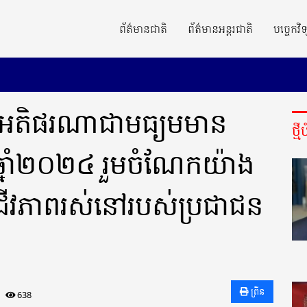
ព័ត៌មានជាតិ
ព័ត៌មានអន្តរជាតិ
បច្ចេកវិទ
៖ អតិផរណាជាមធ្យមមាន
ថ្ម
ឆ្នាំ២០២៤ រួមចំណែកយ៉ាង
ិតជីវភាពរស់នៅរបស់ប្រជាជន
ព្រីន
638