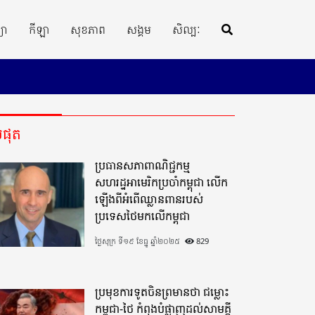
្យា
កីឡា
សុខភាព
សង្គម
សិល្បៈ
ីបំផុត
ប្រធានសភាពាណិជ្ជកម្ម
សហរដ្ឋអាមេរិកប្រចាំកម្ពុជា លើក
ឡើងពីអំពើឈ្លានពានរបស់
ប្រទេសថៃមកលើកម្ពុជា
ថ្ងៃសុក្រ ទី១៩ ខែធ្នូ ឆ្នាំ២០២៥
829
ប្រមុខការទូតចិនព្រមានថា ជម្លោះ
កម្ពុជា-ថៃ កំពុងបំផ្លាញដល់សាមគ្គី