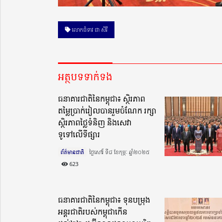
លោកជំទាវ ជា សិរី
អត្ថបទទាក់ទង
ធនាគារជាតិនៃកម្ពុជា៖ ស្ថិរភាព
តម្លៃប្រាក់រៀលបានរួមចំណែក រក្សា
ស្ថិរភាពថ្លៃទំនិញ និងសេវា
ទូទៅលើទីផ្សារ
ព័ត៌មានជាតិ
ថ្ងៃសៅរ៍ ទី៨ ខែកុម្ភៈ ឆ្នាំ២០២៥​
623
ធនាគារជាតិនៃកម្ពុជា៖ ទុនបម្រុង
អន្តរជាតិរបស់កម្ពុជាកើន