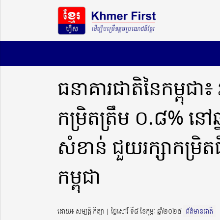
ធនាគារជាតិនៃកម្ពុជា
កម្រិតត្រឹម ០.៨% នៅ
សំខាន់ ជួយរក្សាកម្រ
កម្ពុជា
ដោយ៖ សម្បត្តិ កិត្យា ​​ | ថ្ងៃសៅរ៍ ទី៨ ខែកុម្ភៈ ឆ្នាំ២០២៥
ព័ត៌មានជាតិ