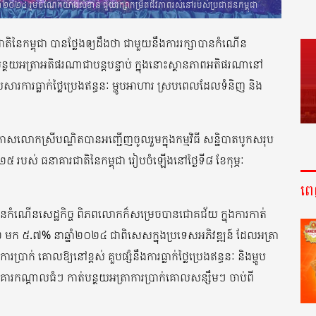
ាំ២០២៤ រួមចំណែកយ៉ាងសំខាន់ ជួយរក្សាកម្រិតជីវភាពរស់នៅរបស់ប្រជាជនកម្ពុជា
ិនៃកម្ពុជា បានថ្លែងឲ្យដឹងថា ជាមួយនឹងការរក្សាបានកំណើន
បន្ថយអត្រាអតិផរណាជាបន្តបន្ទាប់ ក្នុងនោះស្ថានភាពអតិផរណានៅ
សារការធ្លាក់ថ្លៃប្រេងឥន្ធនៈ ម្ហូបអាហារ ស្របពេលដែលទំនិញ និង
ាសលោកស្រីបណ្ឌិតបានអញ្ជើញចូលរួមក្នុងកម្មវិធី សន្និបាតបូកសរុប
៥ របស់ ធនាគារជាតិនៃកម្ពុជា រៀបចំឡើងនៅថ្ងៃទី៨ ខែកុម្ភៈ
ព
បានកំណើនសេដ្ឋកិច្ច ពិភពលោកក៏សម្រេចបានជោគជ័យ ក្នុងការកាត់
២ មក ៥.៧% នាឆ្នាំ២០២៤ ជាពិសេសក្នុងប្រទេសអភិវឌ្ឍន៍ ដែលអត្រា
់ គោលឱ្យនៅខ្ពស់ គួបផ្សំនឹងការធ្លាក់ថ្លៃប្រេងឥន្ធនៈ និងម្ហូប
ារកណ្តាលធំៗ កាត់បន្ថយអត្រាការប្រាក់គោលសន្សឹមៗ ចាប់ពី