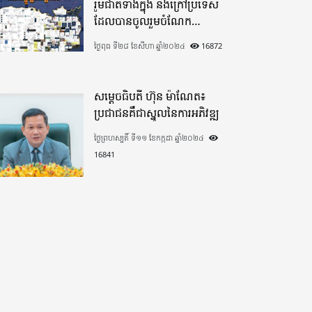
រួមជាតិទាំងក្នុង​ និងក្រៅប្រទេស​
ដែលបានចូលរួមចំណែក
យ៉ាងផុលផុសបរិច្ចាគថវិកាក្នុង
ថ្ងៃពុធ ទី២៨ ខែសីហា ឆ្នាំ២០២៤
16872
«មូលនិធិកសាងហេដ្ឋារចនាសម្ព័ន្ធ
តាមព្រំដែន» ដោយផ្ដោតលើការ
កសាងផ្លូវក្រវាត់ព្រំដែន
សម្តេចធិបតី ហ៊ុន ម៉ាណែត៖
ប្រជាជនគឺជាស្នូលនៃការអភិវឌ្ឍ
ថ្ងៃព្រហស្បតិ៍ ទី១១ ខែកក្កដា ឆ្នាំ២០២៤
16841