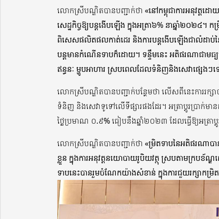
លោកស្រីបណ្ឌិតបានបញ្ជាក់ថា
«នៅកម្ពុជាការអនុវត្តដោ
សេដ្ឋកិច្ចឱ្យបន្តងើបឡើង ក្នុងអត្រា៦% នាឆ្នាំ២០២៤។
ពិសេសផលិតផលកាត់ដេរ និងការបន្តងើបឡើងជាលំដាប់ន
បន្តមានកំណើនទាបក៏ដោយ។ ទន្ទឹមនេះ អតិផរណាជាមធ្យមមា
ឥន្ធនៈ ម្ហូបអាហារ ស្របពេលដែលទំនិញនិងសេវាផ្សេងៗ
លោកស្រីបណ្ឌិតបានបញ្ជាក់បន្ថែមថា លើសពីនេះការរក្សាបានស
ទំនិញ និងសេវាទូទៅលើទីផ្សារផងដែរ។ អត្រាប្តូរប្រាក់
ថ្លៃប្រមាណ ០.៩% ធៀបនឹងឆ្នាំ២០២៣ ដែលធ្វើឱ្យអត្រាប្តូរប
លោកស្រីបណ្ឌិតបានបញ្ជាក់ថា
«ម្រិតទាបនៃអតិផរណាបាន
ខ្លួន ក្នុងការអនុវត្តនយោបាយរូបិយវត្ថុ ស្របតាមក្របខ័
ទាបនេះបានរួមចំណែកយ៉ាងសំខាន់ ក្នុងការជួយរក្សាកម្រិ