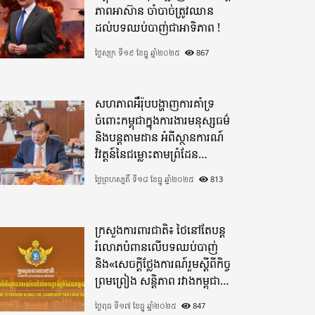
ភាពអាស៊ាន ចាំបាច់ត្រូវឈាន
ដល់បទឈប់បាញ់ជាអាទិភាព !
ថ្ងៃសុក្រ ទី១៩ ខែធ្នូ ឆ្នាំ២០២៥
867
សហភាពអឺរ៉ុបបង្ហាញការគាំទ្រ
ចំពោះកម្ពុជាក្នុងការងារមនុស្សធម៌
និងបន្តតាមដាន អំពីស្ថានការណ៍
វិវត្តន៍នៃជម្លោះតាមព្រំដែន
ដោយយកចិត្តទុកដាក់ខ្ពស់
ថ្ងៃព្រហស្បតិ៍ ទី១៨ ខែធ្នូ ឆ្នាំ២០២៥
813
ក្រសួងការពារជាតិ៖ ថៃនៅតែបន្ត
រំលោភបំពានលើបទឈប់បាញ់
និង«សេចក្តីថ្លែងការណ៍រួមស្តីពីកិច្ច
ព្រមព្រៀង សន្តិភាព រវាងកម្ពុជា
និងថៃ»
ថ្ងៃពុធ ទី១៧ ខែធ្នូ ឆ្នាំ២០២៥
847