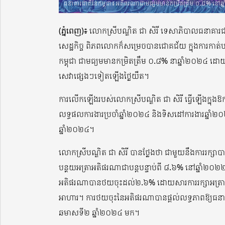
ធនាគារជាតិនៃកម្ពុជា៖ អតិផរណាជាមធ្យមមានកម្រិតត្រឹម ០.៨% នៅឆ្ន
(ភ្នំពេញ)៖
លោកស្រីបណ្ឌិត ជា សិរី ទេសាភិបាលធនាគារជាត
សេដ្ឋកិច្ច ពិភពលោកក៏សម្រេចបានជោគជ័យ ក្នុងការកាត់
កម្ពុជា ជាមធ្យមមានកម្រិតត្រឹម ០.៨% នាឆ្នាំ២០២៤ ដោយ
សេវាផ្សេងៗទៀតឡើងថ្លៃយឺត។
ការលើកឡើងរបស់លោកស្រីបណ្ឌិត ជា សិរី ធ្វើឡើងក្នុងឱក
លទ្ធផលការងារប្រចាំឆ្នាំ២០២៤ និងទិសដៅការងារឆ្នាំ២០២
ឆ្នាំ២០២៤។
លោកស្រីបណ្ឌិត ជា សិរី បានថ្លែងថា ជាមួយនឹងការរក្សា
បន្ថយអត្រាអតិផរណាជាបន្តបន្ទាប់ពី ៨.៦% នៅឆ្នាំ២០២
អតិផរណាបានថយចុះដល់២.៦% ដោយសារការរក្សាអត្រាការប្រាក
អាហារ។ ការថយចុះនៃអតិផរណាបានផ្តល់លទ្ធភាពឱ្យធនាគ
ឆមាសទី២ ឆ្នាំ២០២៤ មក។