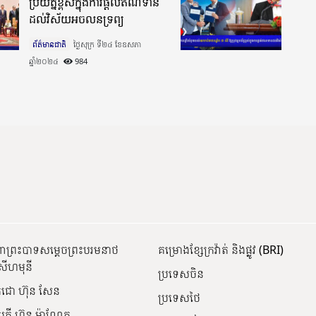
ប្រយ័ត្នខ្ពស់ក្នុងការផ្តល់ឥណទាន
ដល់វិស័យអចលនទ្រព្យ
ព័ត៌មានជាតិ
ថ្ងៃសុក្រ ទី២៤ ខែឧសភា
ឆ្នាំ២០២៤​
984
ណាព្រះបាទសម្តេចព្រះបរមនាថ
គម្រោងខ្សែក្រវ៉ាត់ និងផ្លូវ (BRI)
សីហមុនី
ប្រទេសចិន
េជោ ហ៊ុន សែន
ប្រទេសថៃ
បតី ហ៊ុន ម៉ាណែត