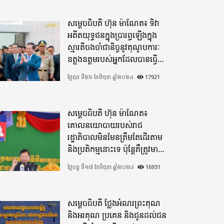
សម្តេចធិបតី ហ៊ុន ម៉ាណែត៖ ទិវា
អតីតយុទ្ធជនក្នុងប្រារព្ធឡើងក្នុង
ស្មារតីចងចាំជានិច្ចនូវគុណូបការៈ
ឧត្តុងឧត្តមរបស់អ្នកដែលបានធ្វើ
មហាពលីកម្ម
ថ្ងៃពុធ ទី២៦ ខែមិថុនា ឆ្នាំ២០២៤
17921
សម្តេចធិបតី ហ៊ុន ម៉ាណែត៖
គោលនយោបាយរបស់រាជ
រដ្ឋាភិបាលមិនមែនត្រឹមតែដើរតាម
និងប្រតិកម្មនោះទេ ប៉ុន្តែគឺត្រូវមាន
ភាពបុរេសកម្ម
ថ្ងៃចន្ទ ទី១៧ ខែមិថុនា ឆ្នាំ២០២៤
16931
សម្តេចធិបតី ថ្លែងអំណរព្រះគុណ
និងអរគុណ ប្រគេន និងជូនដល់ជន