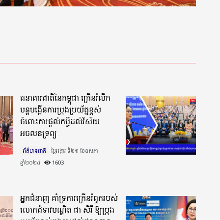
ធនាគារជាតិនៃកម្ពុជា ក្រើនរំលឹក
បន្តបង្កើនការប្រុងប្រយ័ត្នខ្ពស់
ចំពោះការផ្តល់កម្ចីដល់វិស័យ
អចលនទ្រព្យ
ព័ត៌មានជាតិ
ថ្ងៃអង្គារ ទី២១ ខែឧសភា
ឆ្នាំ២០២៤​
1603
អ្នកជំនាញ គាំទ្រការក្រើនរំឮករបស់
លោកជំទាវបណ្ឌិត ជា សិរី ឱ្យប្រុង