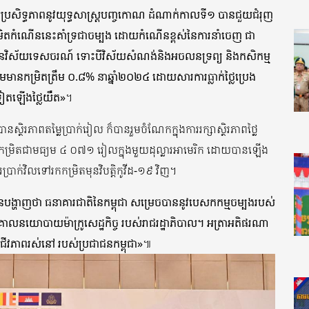
យប្រសិទ្ធភាពនូវយុទ្ធសាស្រ្តបញ្ចកោណ ដំណាក់កាលទី១ បានជួយជំរុញ
 កម្រិតកំណើននេះគាំទ្រជាចម្បង ដោយកំណើនខ្ពស់នៃការនាំចេញ ជា
ៃវិស័យទេសចរណ៍ ទោះបីវិស័យសំណង់និងអចលនទ្រព្យ និងកសិកម្ម
នកម្រិតត្រឹម ០.៨% នាឆ្នាំ២០២៤ ដោយសារការធ្លាក់ថ្លៃប្រេង
ទៀតឡើងថ្លៃយឺត»
។
្ថិរភាពតម្លៃប្រាក់រៀល ក៏បានរួមចំណែកក្នុងការរក្សាស្ថិរភាពថ្លៃ
មានកម្រិតជាមធ្យម ៤ ០៧១ រៀលក្នុងមួយដុល្លារអាមេរិក ដោយបានឡើង
្រាក់វិលទៅរកកម្រិតមុនវិបត្តិកូវីដ-១៩ វិញ។
បង្ហាញថា ធនាគារជាតិនៃកម្ពុជា សម្រេចបាននូវបេសកកម្មចម្បងរបស់
ណ្ឌគោលនយោបាយម៉ាក្រូសេដ្ឋកិច្ច របស់រាជរដ្ឋាភិបាល។ អត្រាអតិផរណា
តជីវភាពរស់នៅ របស់ប្រជាជនកម្ពុជា»
៕