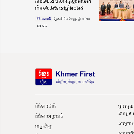
ដល់២២.៥ ប៊ីលានដុល្លារអាមេរិក
កើន១២.៦% នៅឆ្នាំ២០២៤
ព័ត៌មានជាតិ
ថ្ងៃសៅរ៍ ទី៨ ខែកុម្ភៈ ឆ្នាំ២០២៥​
657
ព័ត៌មានជាតិ
ព្រះករុ
នរោត្តម 
ព័ត៌មានអន្តរជាតិ
សម្តេចត
បច្ចេកវិទ្យា
សម្ដេចធិ