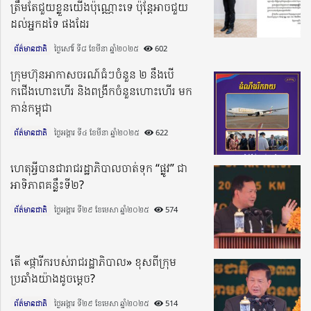
ត្រឹមតែជួយខ្លួនយើងប៉ុណ្ណោះទេ ប៉ុន្តែអាចជួយ
ដល់អ្នកដទៃ ផងដែរ
ព័ត៌មានជាតិ
ថ្ងៃសៅរ៍ ទី៨ ខែមីនា ឆ្នាំ២០២៥​
602
ក្រុមហ៊ុនអាកាសចរណ៍ធំៗចំនួន ២ នឹងបើ
កជើងហោះហើរ និងពង្រីកចំនួនហោះហើរ មក
កាន់កម្ពុជា
ព័ត៌មានជាតិ
ថ្ងៃអង្គារ ទី៤ ខែមីនា ឆ្នាំ២០២៥​
622
ហេតុអ្វីបានជារាជរដ្ឋាភិបាលចាត់ទុក “ផ្លូវ” ជា
អាទិភាពគន្លឹះទី២?
ព័ត៌មានជាតិ
ថ្ងៃអង្គារ ទី២៩ ខែមេសា ឆ្នាំ២០២៥​
574
តើ «ផ្ការីករបស់រាជរដ្ឋាភិបាល» ខុសពីក្រុម
ប្រឆាំងយ៉ាងដូចម្តេច?
ព័ត៌មានជាតិ
ថ្ងៃអង្គារ ទី២៩ ខែមេសា ឆ្នាំ២០២៥​
514