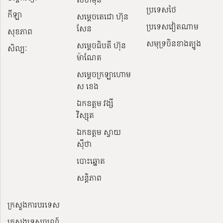
ប្រទេសថៃ
កីឡា
សម្តេចតេជោ ហ៊ុន
ប្រទេសវៀតណាម
សែន
សុខភាព
សមុទ្រចិនខាងត្បូង
សម្ដេចធិបតី ហ៊ុន
សិល្បៈ
ម៉ាណែត
សម្ដេចក្រឡាហោម
ស ខេង
ឯកឧត្តម វង្សី
វិស្សុត
ឯកឧត្តម ស្វាយ
ស៊ីថា
បោះឆ្នោត
សន្តិភាព
ក្រសួងការបរទេស
ក្រសួងទេសចរណ៍