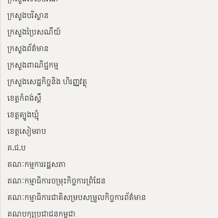
ក្រសួងបរិស្ថាន
ក្រសួងប្រៃសណីយ៍
ក្រសួងព័ត៌មាន
ក្រសួងពាណិជ្ជកម្ម
ក្រសួងសេដ្ឋកិច្ចនិង ហិរញ្ញវត្ថុ
ខេត្តកំពង់ស្ពឺ
ខេត្តត្បូងឃ្មុំ
ខេត្តសៀមរាប
គ.ជ.ប
គណៈកម្មការរដ្ឋសភា
គណៈកម្មាធិការចម្រុះកិច្ចការព្រំដែន
គណៈកម្មាធិការជាតិសម្របសម្រួលកិច្ចការព័ត៌មាន
គណបក្សប្រជាជនកម្ពុជា