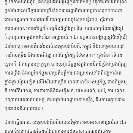
ក្នុងឱកាសនៃជំនួប, ឯកឧត្តមឯកអគ្គរដ្ឋទូតបានសម្ដែងនូវការចាប់អារម្មណ៍
ខ្ពស់ចំពោះសមិទ្ធផលជាច្រើនដែលរាជរដ្ឋាភិបាលកម្ពុជាសម្រេចបាននា
ពេលកន្លងមក មានជាអាទិ៍ ការរក្សាបាននូវសុខសន្តិភាព, ស្ថិរភាព
នយោបាយ, ការអភិវឌ្ឍរីកចម្រើនដ៏ខ្លាំងក្លា និង ការលេចត្រដែតឡើងនូវ
កិត្យានុភាពកម្ពុជានៅលើឆាកអន្តរជាតិ ។ ឯកឧត្តមបានបង្ហាញនូវជំនឿជឿ
ជាក់ថា ក្រោមការដឹកនាំរបស់សម្ដេចបវរធិបតី, កម្ពុជានឹងសម្រេចបាននូវ
ការរីកចម្រើន និងការអភិវឌ្ឍ កាន់តែខ្លាំងក្លាថែមទៀត។ ក្នុងទំនាក់ទំនង
ទ្វេភាគី, ឯកឧត្តមអគ្គរដ្ឋទូត បានប្ដេជ្ញាចិត្តខ្ពស់ក្នុងការខិតខំប្រឹងប្រែងជំរុញ
ការពង្រឹង និងពង្រីកកិច្ចសហប្រតិបត្តិការរវាងប្រទេសទាំងពីរឱ្យកាន់តែ
ខ្លាំងក្លាបន្ថែមទៀត លើវិស័យជាច្រើន មានជាអាទិ៍៖ សេដ្ឋកិច្ច, ពាណិជ្ជកម្ម
និងការវិនិយោគ, ការពារជាតិនិងសន្តិសុខ, ទេសចរណ៍, អប់រំ, ការបណ្ដុះ
បណ្ដាលធនធានមនុស្ស, ការតភ្ជាប់ហេដ្ឋារចនាសម្ព័ន្ធ, និងការតភ្ជាប់រវាង
ប្រជាជននិងប្រជាជន។
ជាការឆ្លើយតប, សម្ដេចបវរធិបតីបានសម្ដែងការអបអរសាទរជូនចំពោះឯក
ឧត្តម ដែលត្រូវបានតែងតាំងជាឯកអគ្គរដ្ឋទូតសាធារណរដ្ឋសង្គម