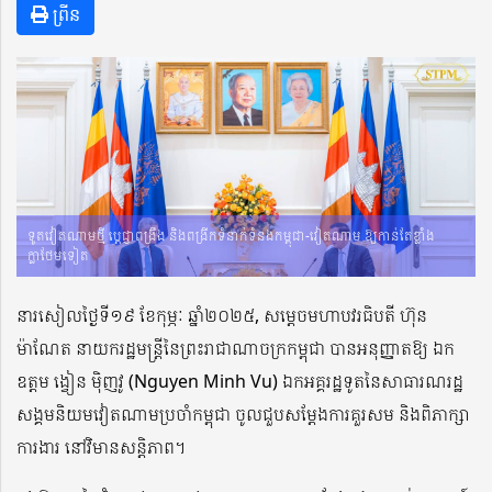
ព្រីន
ទូតវៀតណាមថ្មី ប្ដេជ្ញាពង្រឹង និងពង្រីកទំនាក់ទំនងកម្ពុជា-វៀតណាម ឱ្យកាន់តែខ្លាំង
ក្លាថែមទៀត
នារសៀលថ្ងៃទី១៩ ខែកុម្ភៈ ឆ្នាំ២០២៥, សម្ដេចមហាបវរធិបតី ហ៊ុន
ម៉ាណែត នាយករដ្ឋមន្ត្រីនៃព្រះរាជាណាចក្រកម្ពុជា បានអនុញ្ញាតឱ្យ ឯក
ឧត្តម ង្វៀន ម៉ិញវូ (Nguyen Minh Vu) ឯកអគ្គរដ្ឋទូតនៃសាធារណរដ្ឋ
សង្គមនិយមវៀតណាមប្រចាំកម្ពុជា ចូលជួបសម្ដែងការគួរសម និងពិភាក្សា
ការងារ នៅវិមានសន្ដិភាព។