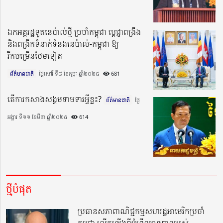
ឯកអគ្គរដ្ឋទូតនេប៉ាល់ថ្មី ប្រចាំកម្ពុជា ប្ដេជ្ញាពង្រឹង
និងពង្រីកទំនាក់ទំនងនេប៉ាល់-កម្ពុជា ឱ្យ
រីកចម្រើនថែមទៀត
ព័ត៌មានជាតិ
ថ្ងៃសៅរ៍ ទី៨ ខែកុម្ភៈ ឆ្នាំ២០២៥​
681
តើការកសាងសង្គមទាមទារអ្វីខ្លះ?
ព័ត៌មានជាតិ
ថ្ងៃ
អង្គារ ទី១១ ខែមីនា ឆ្នាំ២០២៥​
614
ថ្មីបំផុត
ប្រធានសភាពាណិជ្ជកម្មសហរដ្ឋអាមេរិកប្រចាំ
កម្ពុជា លើកឡើងពីអំពើឈ្លានពានរបស់