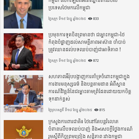
ប្រទេសថៃមកលើកម្ពុជា
ថ្ងៃសុក្រ ទី១៩ ខែធ្នូ ឆ្នាំ២០២៥
833
ប្រមុខការទូតចិនព្រមានថា ជម្លោះកម្ពុជា-ថៃ
កំពុងបំផ្លាញដល់សាមគ្គីភាពអាស៊ាន ចាំបាច់
ត្រូវឈានដល់បទឈប់បាញ់ជាអាទិភាព !
ថ្ងៃសុក្រ ទី១៩ ខែធ្នូ ឆ្នាំ២០២៥
872
សហភាពអឺរ៉ុបបង្ហាញការគាំទ្រចំពោះកម្ពុជាក្នុង
ការងារមនុស្សធម៌ និងបន្តតាមដាន អំពីស្ថាន
ការណ៍វិវត្តន៍នៃជម្លោះតាមព្រំដែនដោយយកចិត្ត
ទុកដាក់ខ្ពស់
ថ្ងៃព្រហស្បតិ៍ ទី១៨ ខែធ្នូ ឆ្នាំ២០២៥
815
ក្រសួងការពារជាតិ៖ ថៃនៅតែបន្តរំលោភ
បំពានលើបទឈប់បាញ់ និង«សេចក្តីថ្លែងការណ៍
រួមស្តីពីកិច្ចព្រមព្រៀង សន្តិភាព រវាងកម្ពុជា