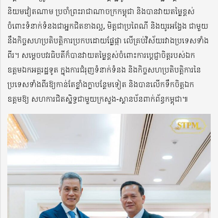
និយមវៀតណាម ប្រចាំព្រះរាជាណាចក្រកម្ពុជា និងបានវាយតម្លៃខ្ពស់
ចំពោះទំនាក់ទំនងជាអ្នកជិតខាងល្អ, មិត្តជាប្រពៃណី និងយូរអង្វែង ជាមួយ
នឹងកិច្ចសហប្រតិបត្តិការប្រកបដោយផ្លែផ្កា លើគ្រប់វិស័យរវាងប្រទេសទាំង
ពីរ។ សម្ដេចបវរធិបតីក៏បានវាយតម្លៃខ្ពស់ចំពោះការប្ដេជ្ញាចិត្តរបស់ឯក
ឧត្តមឯកអគ្គរដ្ឋទូត ក្នុងការជំរុញទំនាក់ទំនង និងកិច្ចសហប្រតិបត្តិការនៃ
ប្រទេសទាំងពីរឱ្យកាន់តែខ្លាំងក្លាបន្ថែមទៀត និងបានលើកទឹកចិត្តឯក
ឧត្តមឱ្យ សហការជិតស្និទ្ធជាមួយក្រសួង-ស្ថានប័នពាក់ព័ន្ធកម្ពុជា៕