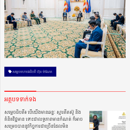
សម្ដេចមហាបវរធិបតី ហ៊ុន ម៉ាណែត
អត្ថបទទាក់ទង
សម្តេចធិបតី៖ បើយើងមានឆន្ទៈ ស្មារតីតស៊ូ និង
គំនិតវិជ្ជមាន ទោះជាលទ្ធភាពមានកំណត់ ក៏អាច
សម្រេចបាននូវកិច្ចការជាច្រើនដែលមិន