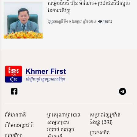
សម្តេចធិបតី ហ៊ុន ម៉ាណែត៖ ប្រជាជនគឺជាស្នូល
នៃការអភិវឌ្ឍ
ថ្ងៃព្រហស្បតិ៍ ទី១១ ខែកក្កដា ឆ្នាំ២០២៤
16843
ព័ត៌មានជាតិ
ព្រះករុណាព្រះបាទ
គម្រោងខ្សែក្រវ៉ាត់
សម្តេចព្រះប
និងផ្លូវ (BRI)
ព័ត៌មានអន្តរជាតិ
រមនាថ នរោត្តម
ប្រទេសចិន
បច្ចេកវិទ្យា
សីហមុនី