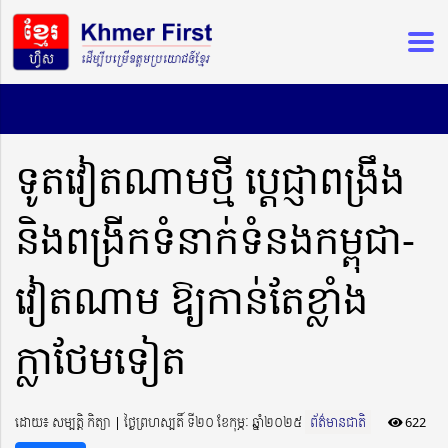
ទូតវៀតណាមថ្មី ប្ដេជ្ញាពង្រឹង
និងពង្រីកទំនាក់ទំនងកម្ពុជា-
វៀតណាម ឱ្យកាន់តែខ្លាំង
ក្លាថែមទៀត
ដោយ៖ សម្បត្តិ កិត្យា ​​ | ថ្ងៃព្រហស្បតិ៍ ទី២០ ខែកុម្ភៈ ឆ្នាំ២០២៥
ព័ត៌មានជាតិ
622