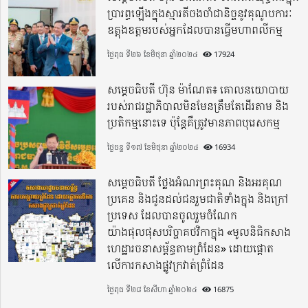
ប្រារព្ធឡើងក្នុងស្មារតីចងចាំជានិច្ចនូវគុណូបការៈ
ឧត្តុងឧត្តមរបស់អ្នកដែលបានធ្វើមហាពលីកម្ម
ថ្ងៃពុធ ទី២៦ ខែមិថុនា ឆ្នាំ២០២៤
17924
សម្តេចធិបតី ហ៊ុន ម៉ាណែត៖ គោលនយោបាយ
របស់រាជរដ្ឋាភិបាលមិនមែនត្រឹមតែដើរតាម និង
ប្រតិកម្មនោះទេ ប៉ុន្តែគឺត្រូវមានភាពបុរេសកម្ម
ថ្ងៃចន្ទ ទី១៧ ខែមិថុនា ឆ្នាំ២០២៤
16934
សម្តេចធិបតី ថ្លែងអំណរព្រះគុណ និងអរគុណ
ប្រគេន និងជូនដល់ជនរួមជាតិទាំងក្នុង​ និងក្រៅ
ប្រទេស​ ដែលបានចូលរួមចំណែក
យ៉ាងផុលផុសបរិច្ចាគថវិកាក្នុង «មូលនិធិកសាង
ហេដ្ឋារចនាសម្ព័ន្ធតាមព្រំដែន» ដោយផ្ដោត
លើការកសាងផ្លូវក្រវាត់ព្រំដែន
ថ្ងៃពុធ ទី២៨ ខែសីហា ឆ្នាំ២០២៤
16875