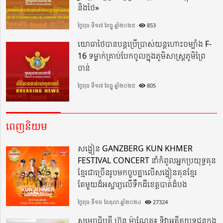
និងថៃ»
ថ្ងៃពុធ ទី១៧ ខែធ្នូ ឆ្នាំ២០២៥
853
យោធាថៃបានបន្តប្រើប្រាស់យន្តហោះចម្បាំង F-
16 ទម្លាក់គ្រាប់បែកចូលក្នុងភូមិសាស្ត្រភូមិព្រៃ
ចាន់
ថ្ងៃពុធ ទី១៧ ខែធ្នូ ឆ្នាំ២០២៥
805
ពេញនិយម
សង្វៀន GANZBERG KUN KHMER
FESTIVAL CONCERT នាំកំពូលអ្នកប្រយុទ្ធគុន
ខ្មែរជាច្រើនរូបមកចួបគ្នាលើសង្វៀនគុនខ្មែរ
តែមួយដ៏អស្ចារ្យលើទឹកដីខេត្តបាត់ដំបង
ថ្ងៃពុធ ទី១៦ ខែតុលា ឆ្នាំ២០២៤
27324
សម្តេចធិបតី ហ៊ុន ម៉ាណែត៖ ទិវាអតីតយុទ្ធជនក្នុង