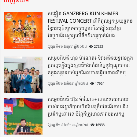
សង្វៀន GANZBERG KUN KHMER
FESTIVAL CONCERT នាំកំពូលអ្នកប្រយុទ្ធគុន
ខ្មែរជាច្រើនរូបមកចួបគ្នាលើសង្វៀនគុនខ្មែរ
តែមួយដ៏អស្ចារ្យលើទឹកដីខេត្តបាត់ដំបង
ថ្ងៃពុធ ទី១៦ ខែតុលា ឆ្នាំ២០២៤
27323
សម្តេចធិបតី ហ៊ុន ម៉ាណែត៖ ទិវាអតីតយុទ្ធជនក្នុង
ប្រារព្ធឡើងក្នុងស្មារតីចងចាំជានិច្ចនូវគុណូបការៈ
ឧត្តុងឧត្តមរបស់អ្នកដែលបានធ្វើមហាពលីកម្ម
ថ្ងៃពុធ ទី២៦ ខែមិថុនា ឆ្នាំ២០២៤
17924
សម្តេចធិបតី ហ៊ុន ម៉ាណែត៖ គោលនយោបាយ
របស់រាជរដ្ឋាភិបាលមិនមែនត្រឹមតែដើរតាម និង
ប្រតិកម្មនោះទេ ប៉ុន្តែគឺត្រូវមានភាពបុរេសកម្ម
ថ្ងៃចន្ទ ទី១៧ ខែមិថុនា ឆ្នាំ២០២៤
16933