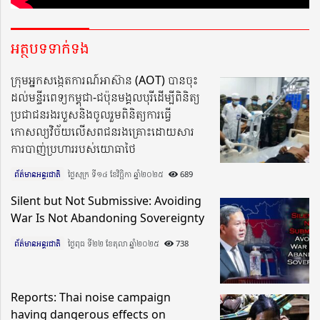
អត្ថបទទាក់ទង
ក្រុមអ្នកសង្កេតការណ៍អាស៊ាន (AOT) បានចុះ
ដល់មន្ទីរពេទ្យកម្ពុជា-ជប៉ុនមង្គលបុរីដើម្បីពិនិត្យ
ប្រជាជនរងរបួសនិងចូលរួមពិនិត្យការធ្វើ
កោសល្យវិច័យលើសពជនរងគ្រោះដោយសារ
ការបាញ់ប្រហាររបស់យោធាថៃ
ព័ត៌មានអន្តរជាតិ
ថ្ងៃសុក្រ ទី១៤ ខែវិច្ឆិកា ឆ្នាំ២០២៥​
689
Silent but Not Submissive: Avoiding
War Is Not Abandoning Sovereignty
ព័ត៌មានអន្តរជាតិ
ថ្ងៃពុធ ទី២២ ខែតុលា ឆ្នាំ២០២៥​
738
Reports: Thai noise campaign
having dangerous effects on