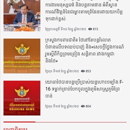
ការងារមនុស្សធម៌ និងបន្តតាមដាន អំពីស្ថាន
ការណ៍វិវត្តន៍នៃជម្លោះតាមព្រំដែនដោយយកចិត្ត
ទុកដាក់ខ្ពស់
ថ្ងៃព្រហស្បតិ៍ ទី១៨ ខែធ្នូ ឆ្នាំ២០២៥
815
ក្រសួងការពារជាតិ៖ ថៃនៅតែបន្តរំលោភ
បំពានលើបទឈប់បាញ់ និង«សេចក្តីថ្លែងការណ៍
រួមស្តីពីកិច្ចព្រមព្រៀង សន្តិភាព រវាងកម្ពុជា
និងថៃ»
ថ្ងៃពុធ ទី១៧ ខែធ្នូ ឆ្នាំ២០២៥
853
យោធាថៃបានបន្តប្រើប្រាស់យន្តហោះចម្បាំង F-
16 ទម្លាក់គ្រាប់បែកចូលក្នុងភូមិសាស្ត្រភូមិព្រៃ
ចាន់
ថ្ងៃពុធ ទី១៧ ខែធ្នូ ឆ្នាំ២០២៥
804
ពេញនិយម