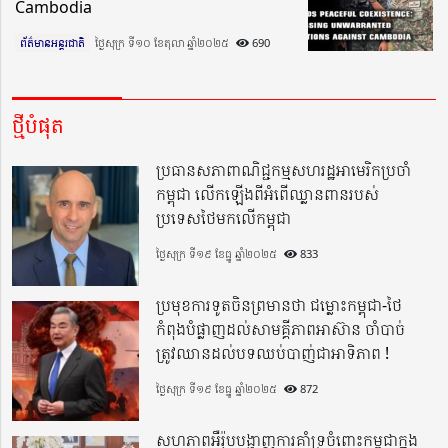
Cambodia
ព័ត៌មានអន្តរជាតិ
ថ្ងៃសុក្រ ទី១០ ខែតុលា ឆ្នាំ២០២៥​
690
ថ្មីបំផុត
ប្រធានសភាពាណិជ្ជកម្មសហរដ្ឋអាមេរិកប្រចាំ
កម្ពុជា លើកឡើងពីអំពើឈ្លានពានរបស់
ប្រទេសថៃមកលើកម្ពុជា
ថ្ងៃសុក្រ ទី១៩ ខែធ្នូ ឆ្នាំ២០២៥
833
ប្រមុខការទូតចិនព្រមានថា ជម្លោះកម្ពុជា-ថៃ
កំពុងបំផ្លាញដល់សាមគ្គីភាពអាស៊ាន ចាំបាច់
ត្រូវឈានដល់បទឈប់បាញ់ជាអាទិភាព !
ថ្ងៃសុក្រ ទី១៩ ខែធ្នូ ឆ្នាំ២០២៥
872
សហភាពអឺរ៉ុបបង្ហាញការគាំទ្រចំពោះកម្ពុជាក្នុង