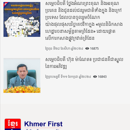
សម្តេចធិបតី ថ្លែងអំណរព្រះគុណ និងអរគុណ
ប្រគេន និងជូនដល់ជនរួមជាតិទាំងក្នុង​ និងក្រៅ
ប្រទេស​ ដែលបានចូលរួមចំណែក
យ៉ាងផុលផុសបរិច្ចាគថវិកាក្នុង «មូលនិធិកសាង
ហេដ្ឋារចនាសម្ព័ន្ធតាមព្រំដែន» ដោយផ្ដោត
លើការកសាងផ្លូវក្រវាត់ព្រំដែន
ថ្ងៃពុធ ទី២៨ ខែសីហា ឆ្នាំ២០២៤
16875
សម្តេចធិបតី ហ៊ុន ម៉ាណែត៖ ប្រជាជនគឺជាស្នូល
នៃការអភិវឌ្ឍ
ថ្ងៃព្រហស្បតិ៍ ទី១១ ខែកក្កដា ឆ្នាំ២០២៤
16843