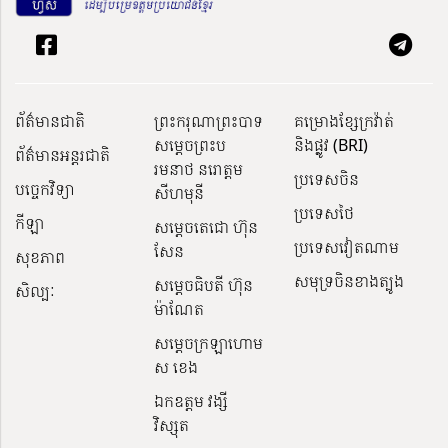
ព័ត៌មានជាតិ
ព្រះករុណាព្រះបាទ
គម្រោងខ្សែក្រវ៉ាត់
សម្តេចព្រះប
និងផ្លូវ (BRI)
ព័ត៌មានអន្តរជាតិ
រមនាថ នរោត្តម
ប្រទេសចិន
បច្ចេកវិទ្យា
សីហមុនី
ប្រទេសថៃ
កីឡា
សម្តេចតេជោ ហ៊ុន
ប្រទេសវៀតណាម
សែន
សុខភាព
សមុទ្រចិនខាងត្បូង
សម្ដេចធិបតី ហ៊ុន
សិល្បៈ
ម៉ាណែត
សម្ដេចក្រឡាហោម
ស ខេង
ឯកឧត្តម វង្សី
វិស្សុត