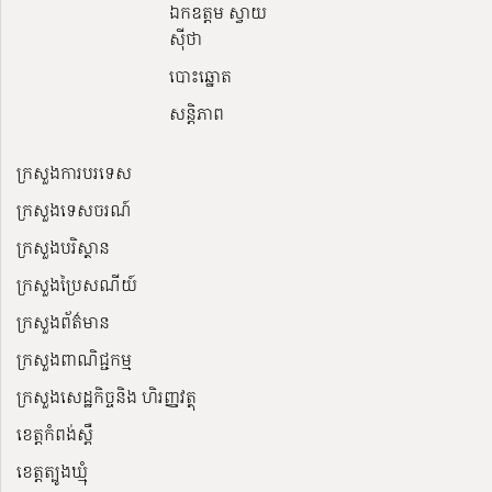
ឯកឧត្តម ស្វាយ
ស៊ីថា
បោះឆ្នោត
សន្តិភាព
ក្រសួងការបរទេស
ក្រសួងទេសចរណ៍
ក្រសួងបរិស្ថាន
ក្រសួងប្រៃសណីយ៍
ក្រសួងព័ត៌មាន
ក្រសួងពាណិជ្ជកម្ម
ក្រសួងសេដ្ឋកិច្ចនិង ហិរញ្ញវត្ថុ
ខេត្តកំពង់ស្ពឺ
ខេត្តត្បូងឃ្មុំ