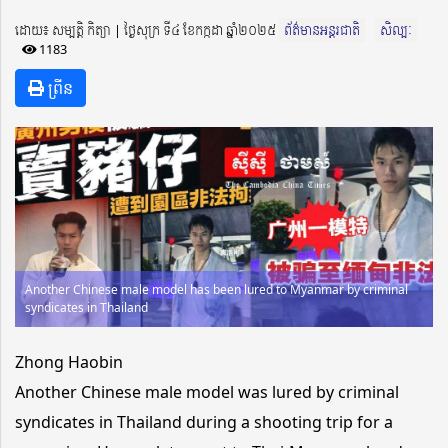
ដោយ៖ សម្បត្តិ កិត្យា ​​ | ថ្ងៃសុក្រ ទី៤ ខែកក្កដា ឆ្នាំ២០២៥
ព័ត៌មានអន្តរជាតិ
សិល្បៈ
1183
ព្រីន
Another Chinese male model has been lured to Myanmar by criminal
syndicates in Thailand
Zhong Haobin
Another Chinese male model was lured by criminal
syndicates in Thailand during a shooting trip for a