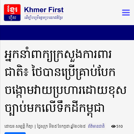
អ្នកនាំពាក្យក្រសួងការពារ
ជាតិ៖ ថៃបានប្រើគ្រាប់បែក
ចង្កោមវាយប្រហារដោយខុស
ច្បាប់មកលើទឹកដីកម្ពុជា
ដោយ៖ សម្បត្តិ កិត្យា ​​ | ថ្ងៃសុក្រ ទី២៥ ខែកក្កដា ឆ្នាំ២០២៥
ព័ត៌មានជាតិ
510