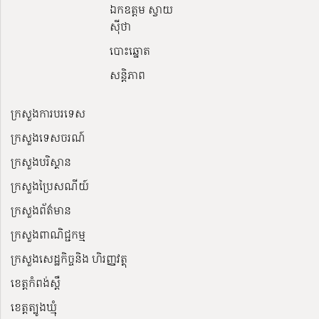
ឯកឧត្តម ស្វាយ
ស៊ីថា
បោះឆ្នោត
សន្តិភាព
ក្រសួងការបរទេស
ក្រសួងទេសចរណ៍
ក្រសួងបរិស្ថាន
ក្រសួងប្រៃសណីយ៍
ក្រសួងព័ត៌មាន
ក្រសួងពាណិជ្ជកម្ម
ក្រសួងសេដ្ឋកិច្ចនិង ហិរញ្ញវត្ថុ
ខេត្តកំពង់ស្ពឺ
ខេត្តត្បូងឃ្មុំ