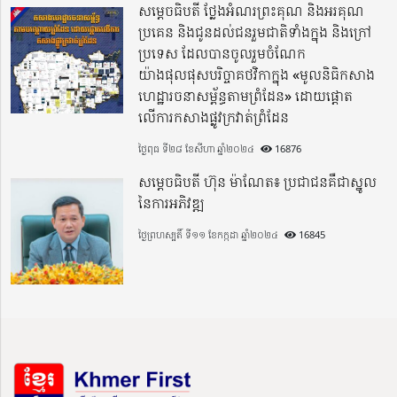
សម្តេចធិបតី ថ្លែងអំណរព្រះគុណ និងអរគុណ
ប្រគេន និងជូនដល់ជនរួមជាតិទាំងក្នុង​ និងក្រៅ
ប្រទេស​ ដែលបានចូលរួមចំណែក
យ៉ាងផុលផុសបរិច្ចាគថវិកាក្នុង «មូលនិធិកសាង
ហេដ្ឋារចនាសម្ព័ន្ធតាមព្រំដែន» ដោយផ្ដោត
លើការកសាងផ្លូវក្រវាត់ព្រំដែន
ថ្ងៃពុធ ទី២៨ ខែសីហា ឆ្នាំ២០២៤
16876
សម្តេចធិបតី ហ៊ុន ម៉ាណែត៖ ប្រជាជនគឺជាស្នូល
នៃការអភិវឌ្ឍ
ថ្ងៃព្រហស្បតិ៍ ទី១១ ខែកក្កដា ឆ្នាំ២០២៤
16845