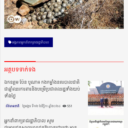
អង្គភាពអ្នកនាំពាក្យរាជរដ្ឋាភិបាល
អត្ថបទទាក់ទង
ឯកឧត្តម ប៉ែន បូណា៖ កងកម្លាំងនគរបាលជាតិ
ជាឆ្មាំឈរការពារនិងបម្រើប្រជាពលរដ្ឋទាំងយប់
ទាំងថ្ងៃ
ព័ត៌មានជាតិ
ថ្ងៃអង្គារ ទី១២ ខែវិច្ឆិកា ឆ្នាំ២០២៤​
551
អ្នកនាំពាក្យរាជរដ្ឋាភិបាល សូម
ជម្រាបជូនសាធារណជនឱ្យបានជ្រាបថា មាន