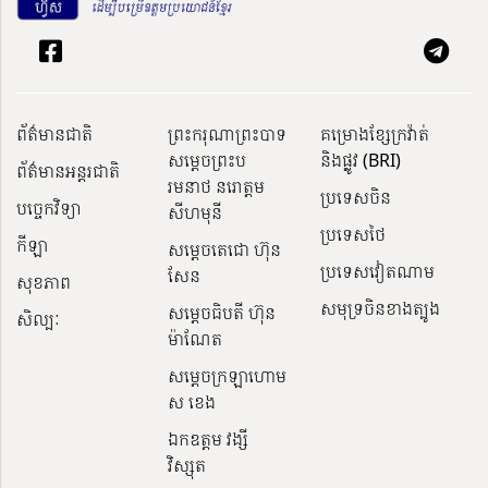
ព័ត៌មានជាតិ
ព្រះករុណាព្រះបាទ
គម្រោងខ្សែក្រវ៉ាត់
សម្តេចព្រះប
និងផ្លូវ (BRI)
ព័ត៌មានអន្តរជាតិ
រមនាថ នរោត្តម
ប្រទេសចិន
បច្ចេកវិទ្យា
សីហមុនី
ប្រទេសថៃ
កីឡា
សម្តេចតេជោ ហ៊ុន
ប្រទេសវៀតណាម
សែន
សុខភាព
សមុទ្រចិនខាងត្បូង
សម្ដេចធិបតី ហ៊ុន
សិល្បៈ
ម៉ាណែត
សម្ដេចក្រឡាហោម
ស ខេង
ឯកឧត្តម វង្សី
វិស្សុត