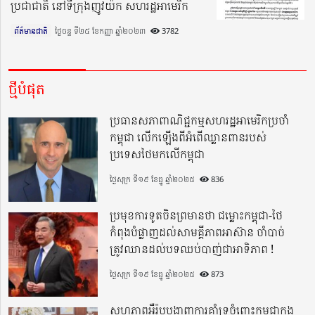
ប្រជាជាតិ នៅទីក្រុងញូវយ៉ក សហរដ្ឋអាមេរិក
ព័ត៌មានជាតិ
ថ្ងៃចន្ទ ទី២៥ ខែកញ្ញា ឆ្នាំ២០២៣​
3782
ថ្មីបំផុត
ប្រធានសភាពាណិជ្ជកម្មសហរដ្ឋអាមេរិកប្រចាំ
កម្ពុជា លើកឡើងពីអំពើឈ្លានពានរបស់
ប្រទេសថៃមកលើកម្ពុជា
ថ្ងៃសុក្រ ទី១៩ ខែធ្នូ ឆ្នាំ២០២៥
836
ប្រមុខការទូតចិនព្រមានថា ជម្លោះកម្ពុជា-ថៃ
កំពុងបំផ្លាញដល់សាមគ្គីភាពអាស៊ាន ចាំបាច់
ត្រូវឈានដល់បទឈប់បាញ់ជាអាទិភាព !
ថ្ងៃសុក្រ ទី១៩ ខែធ្នូ ឆ្នាំ២០២៥
873
សហភាពអឺរ៉ុបបង្ហាញការគាំទ្រចំពោះកម្ពុជាក្នុង