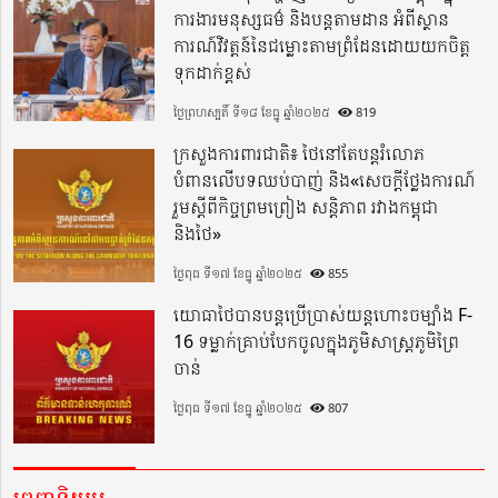
ការងារមនុស្សធម៌ និងបន្តតាមដាន អំពីស្ថាន
ការណ៍វិវត្តន៍នៃជម្លោះតាមព្រំដែនដោយយកចិត្ត
ទុកដាក់ខ្ពស់
ថ្ងៃព្រហស្បតិ៍ ទី១៨ ខែធ្នូ ឆ្នាំ២០២៥
819
ក្រសួងការពារជាតិ៖ ថៃនៅតែបន្តរំលោភ
បំពានលើបទឈប់បាញ់ និង«សេចក្តីថ្លែងការណ៍
រួមស្តីពីកិច្ចព្រមព្រៀង សន្តិភាព រវាងកម្ពុជា
និងថៃ»
ថ្ងៃពុធ ទី១៧ ខែធ្នូ ឆ្នាំ២០២៥
855
យោធាថៃបានបន្តប្រើប្រាស់យន្តហោះចម្បាំង F-
16 ទម្លាក់គ្រាប់បែកចូលក្នុងភូមិសាស្ត្រភូមិព្រៃ
ចាន់
ថ្ងៃពុធ ទី១៧ ខែធ្នូ ឆ្នាំ២០២៥
807