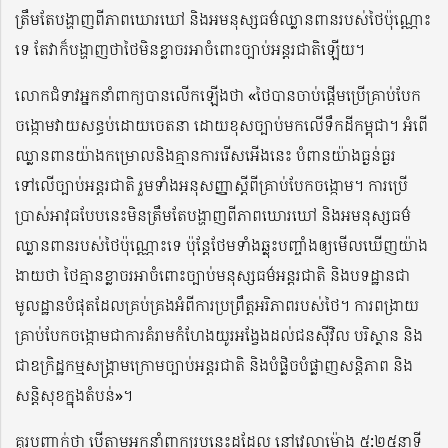
ត្រឹមតែបង្ហាញពីភាពឃោរឃៅ និងអមនុស្សធម៌ឈ្លានពានរបស់ថៃប៉ុណ្ណោះ
ទេ តែវាក៏បង្ហាញថាថៃមិនខ្លាចរអាចំពោះច្បាប់អន្តរជាតិឡើយ។
លោកជំទាវអ្នកនាំពាក្យបានលើកឡើងថា «ថៃបានចាប់ផ្ដើមប្រើគ្រាប់បែក
ចង្កោមវាយសន្ធប់ដោយចេតនា ដោយខុសច្បាប់មកលើទឹកដីកម្ពុជា។ អំពើ
ឈ្លានពានយ៉ាងកម្រោលនិងគ្មានការរើសអើងនេះ បំពានយ៉ាងធ្ងន់ធ្ងរ
ទៅលើច្បាប់អន្តរជាតិ រួមទាំងអនុសញ្ញាស្ដីពីគ្រាប់បែកចង្កោម។ ការប្រើ
ប្រាស់អាវុធបែបនេះមិនត្រឹមតែបង្ហាញពីភាពឃោរឃៅ និងអមនុស្សធម៌
ឈ្លានពានរបស់ថៃប៉ុណ្ណោះទេ ប៉ុន្តែថែមទាំងឆ្លុះបញ្ចាំងឲ្យមើលឃើញយ៉ាង
ងាយថា ថៃគ្មានខ្លាចរអាចំពោះច្បាប់មនុស្សធម៌អន្តរជាតិ និងបទដ្ឋានជា
មូលដ្ឋានបំផុតដែលគ្រប់គ្រងអំពីការប្រព្រឹត្តអរិភាពរបស់ថៃ។ ការពង្រាយ
គ្រាប់បែកចង្កោមជាការគំរាមកំហែងយូរអង្វែងដល់ជនស៊ីវិល បរិស្ថាន និង
ជាឧក្រិដ្ឋកម្មសង្គ្រាមក្រោមច្បាប់អន្តរជាតិ និងបំផ្លិចបំផ្លាញសន្តិភាព និង
សន្តិសុខក្នុងតំបន់»។
គួរបញ្ជាក់ថា បើតាមអ្នកនាំពាក្យរូបនេះដដែល នៅវេលាម៉ោង ៥:២៥នាទី