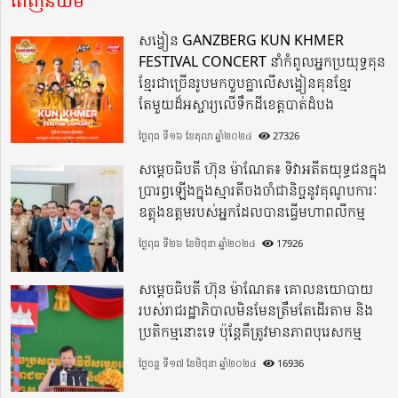
ពេញនិយម
សង្វៀន GANZBERG KUN KHMER
FESTIVAL CONCERT នាំកំពូលអ្នកប្រយុទ្ធគុន
ខ្មែរជាច្រើនរូបមកចួបគ្នាលើសង្វៀនគុនខ្មែរ
តែមួយដ៏អស្ចារ្យលើទឹកដីខេត្តបាត់ដំបង
ថ្ងៃពុធ ទី១៦ ខែតុលា ឆ្នាំ២០២៤
27326
សម្តេចធិបតី ហ៊ុន ម៉ាណែត៖ ទិវាអតីតយុទ្ធជនក្នុង
ប្រារព្ធឡើងក្នុងស្មារតីចងចាំជានិច្ចនូវគុណូបការៈ
ឧត្តុងឧត្តមរបស់អ្នកដែលបានធ្វើមហាពលីកម្ម
ថ្ងៃពុធ ទី២៦ ខែមិថុនា ឆ្នាំ២០២៤
17926
សម្តេចធិបតី ហ៊ុន ម៉ាណែត៖ គោលនយោបាយ
របស់រាជរដ្ឋាភិបាលមិនមែនត្រឹមតែដើរតាម និង
ប្រតិកម្មនោះទេ ប៉ុន្តែគឺត្រូវមានភាពបុរេសកម្ម
ថ្ងៃចន្ទ ទី១៧ ខែមិថុនា ឆ្នាំ២០២៤
16936