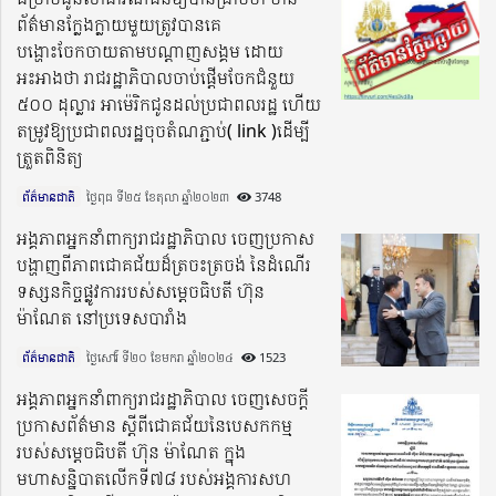
ព័ត៌មានក្លែងក្លាយមួយត្រូវបានគេ
បង្ហោះចែកចាយតាមបណ្តាញសង្គម ដោយ
អះអាងថា រាជរដ្ឋាភិបាលចាប់ផ្តើមចែកជំនួយ
៥០០ ដុល្លារ អាម៉េរិកជូនដល់ប្រជាពលរដ្ឋ ហើយ
តម្រូវឱ្យប្រជាពលរដ្ឋចុចតំណភ្ជាប់( link )ដើម្បី
ត្រួតពិនិត្យ
ព័ត៌មានជាតិ
ថ្ងៃពុធ ទី២៥ ខែតុលា ឆ្នាំ២០២៣​
3748
អង្គភាពអ្នកនាំពាក្យរាជរដ្ឋាភិបាល ចេញប្រកាស
បង្ហាញពីភាពជោគជ័យដ៏ត្រចះត្រចង់ នៃដំណើរ
ទស្សនកិច្ចផ្លូវការរបស់សម្តេចធិបតី ហ៊ុន
ម៉ាណែត នៅប្រទេសបារាំង
ព័ត៌មានជាតិ
ថ្ងៃសៅរ៍ ទី២០ ខែមករា ឆ្នាំ២០២៤​
1523
អង្គភាពអ្នកនាំពាក្យរាជរដ្ឋាភិបាល ចេញសេចក្តី
ប្រកាសព័ត៌មាន ស្តីពីជោគជ័យនៃបេសកកម្ម
របស់សម្តេចធិបតី ហ៊ុន ម៉ាណែត ក្នុង
មហាសន្និបាតលើកទី៧៨ របស់អង្គការសហ