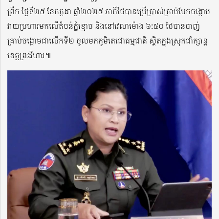
ព្រឹក ថ្ងៃទី២៥ ខែកក្កដា ឆ្នាំ២០២៥ ភាគីថៃបានប្រើប្រាស់គ្រាប់បែកចង្កោម
វាយប្រហារមកលើតំបន់ភ្នំខ្មោច និងនៅវេលាម៉ោង ៦:៥០ ថៃបានបាញ់
គ្រាប់ចង្កោមជាលើកទី២ ចូលមកភូមិតេជោធម្មជាតិ ស្ថិតក្នុងស្រុកជាំក្សាន្ត
ខេត្តព្រះវិហារ៕