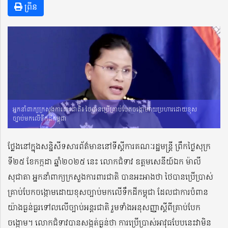
ព្រីន
អ្នកនាំពាក្យក្រសួងការពារជាតិ៖ ថៃបានប្រើគ្រាប់បែកចង្កោមវាយប្រហារដោយខុស
ច្បាប់មកលើទឹកដីកម្ពុជា
ថ្លែងនៅក្នុងសន្និសីទសារព័ត៌មាននៅទីស្ដីការគណៈរដ្ឋមន្ត្រី ព្រឹកថ្ងៃសុក្រ
ទី២៥ ខែកក្កដា ឆ្នាំ២០២៥ នេះ លោកជំទាវ ឧត្តមសេនីយ៍ឯក ម៉ាលី
សុជាតា អ្នកនាំពាក្យក្រសួងការពារជាតិ បានអះអាងថា ថៃបានប្រើប្រាស់
គ្រាប់បែកចង្កោមដោយខុសច្បាប់មកលើទឹកដីកម្ពុជា ដែលជាការបំពាន
យ៉ាងធ្ងន់ធ្ងរទៅលលើច្បាប់អន្តរជាតិ រួមទាំងអនុសញ្ញាស្ដីពីគ្រាប់បែក
ចង្កោម។ លោកជំទាវបានសង្កត់ធ្ងន់ថា ការប្រើប្រាស់អាវុធបែបនេះវាមិន