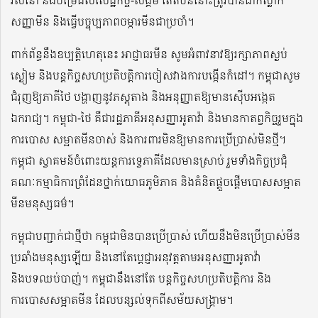
សញ្ញាមីន និងធ្វើបច្ចុប្បភាពចម្ការមីនជាប្រចាំ។
ពាក់ព័ន្ធនឹងឧប្បត្តិហេតុនេះ អាជ្ញាធរមីន សូមអំពាវនាវឱ្យរក្សាភាពស្ងប់
ស្ងៀម និងបន្តកិច្ចសហប្រតិបត្តិការចៀសវាងការបង្កើនកំដៅ។ កម្ពុជាសូម
ជំរុញឱ្យភាគីថៃ បង្ហាញនូវភស្តុតាង និងអនុញ្ញាតឱ្យមានស៊ើបអង្កេត
ឯករាជ្យ។ កម្ពុជា-ថៃ គឺជារដ្ឋភាគីអនុសញ្ញាអូតាវ៉ា និងមានកាតព្វកិច្ចរួមក្នុង
ការបោស សម្អាតមីនចាស់ និងការពារមិនឱ្យមានការប្រើប្រាស់មិនថ្មី។
កម្ពុជា ស្វាគមន៍ចំពោះយន្តការទ្វេភាគីដែលមានស្រាប់ រួមទាំងកិច្ចប្រជុំ
គណៈកម្មាធិការព្រំដែនថ្នាក់យោធភូមិភាគ និងគំនិតផ្តួចផ្តើមបោសសម្អាត
មីនមនុស្សធម៌។
កម្ពុជាបញ្ជាក់ជាថ្មីថា កម្ពុជាមិនបានប្រើប្រាស់ ហើយនឹងមិនប្រើប្រាស់មីន
ប្រឆាំងមនុស្សឡើយ និងនៅតែប្តេជ្ញាអនុវត្តតាមអនុសញ្ញាអូតាវ៉ា
និងបទឈប់បាញ់។ កម្ពុជានឹងនៅតែ បន្តកិច្ចសហប្រតិបត្តិការ និង
ការបោសសម្អាតមីន ដែលបន្សល់ទុកពីសម័យសង្គ្រាម។