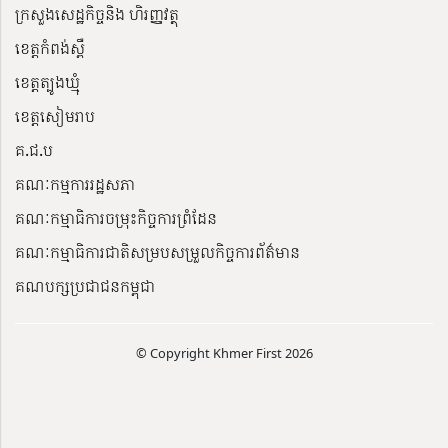
ក្រសួងសេដ្ឋកិច្ចនិង ហិរញ្ញវត្ថុ
ខេត្តកំពង់ស្ពឺ
ខេត្តត្បូងឃ្មុំ
ខេត្តសៀមរាប
គ.ជ.ប
គណៈកម្មការរដ្ឋសភា
គណៈកម្មាធិការចម្រុះកិច្ចការព្រំដែន
គណៈកម្មាធិការជាតិសម្របសម្រួលកិច្ចការព័ត៌មាន
គណបក្សប្រជាជនកម្ពុជា
© Copyright Khmer First 2026