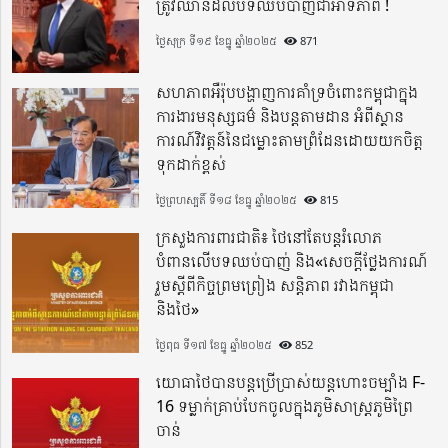
ត្រូវឈានដល់បទឈប់បាញ់ជាអាទិភាព !
ថ្ងៃសុក្រ ទី១៩ ខែធ្នូ ឆ្នាំ២០២៥
871
សហភាពអឺរ៉ុបបង្ហាញការគាំទ្រចំពោះកម្ពុជាក្នុង
ការងារមនុស្សធម៌ និងបន្តតាមដាន អំពីស្ថាន
ការណ៍វិវត្តន៍នៃជម្លោះតាមព្រំដែនដោយយកចិត្ត
ទុកដាក់ខ្ពស់
ថ្ងៃព្រហស្បតិ៍ ទី១៨ ខែធ្នូ ឆ្នាំ២០២៥
815
ក្រសួងការពារជាតិ៖ ថៃនៅតែបន្តរំលោភ
បំពានលើបទឈប់បាញ់ និង«សេចក្តីថ្លែងការណ៍
រួមស្តីពីកិច្ចព្រមព្រៀង សន្តិភាព រវាងកម្ពុជា
និងថៃ»
ថ្ងៃពុធ ទី១៧ ខែធ្នូ ឆ្នាំ២០២៥
852
យោធាថៃបានបន្តប្រើប្រាស់យន្តហោះចម្បាំង F-
16 ទម្លាក់គ្រាប់បែកចូលក្នុងភូមិសាស្ត្រភូមិព្រៃ
ចាន់