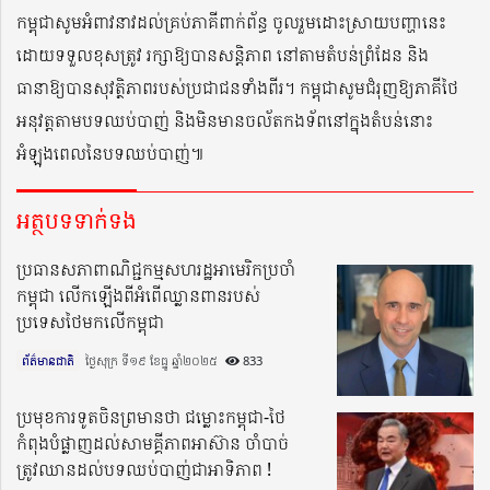
កម្ពុជាសូមអំពាវនាវដល់គ្រប់ភាគីពាក់ព័ន្ធ ចូលរួមដោះស្រាយបញ្ហានេះ
ដោយទទួលខុសត្រូវ រក្សាឱ្យបានសន្តិភាព នៅតាមតំបន់ព្រំដែន និង
ធានាឱ្យបានសុវត្ថិភាពរបស់ប្រជាជនទាំងពីរ។ កម្ពុជាសូមជំរុញឱ្យភាគីថៃ
អនុវត្តតាមបទឈប់បាញ់ និងមិនមានចល័តកងទ័ពនៅក្នុងតំបន់នោះ
អំឡុងពេលនៃបទឈប់បាញ់៕
អត្ថបទទាក់ទង
ប្រធានសភាពាណិជ្ជកម្មសហរដ្ឋអាមេរិកប្រចាំ
កម្ពុជា លើកឡើងពីអំពើឈ្លានពានរបស់
ប្រទេសថៃមកលើកម្ពុជា
ព័ត៌មានជាតិ
ថ្ងៃសុក្រ ទី១៩ ខែធ្នូ ឆ្នាំ២០២៥​
833
ប្រមុខការទូតចិនព្រមានថា ជម្លោះកម្ពុជា-ថៃ
កំពុងបំផ្លាញដល់សាមគ្គីភាពអាស៊ាន ចាំបាច់
ត្រូវឈានដល់បទឈប់បាញ់ជាអាទិភាព !