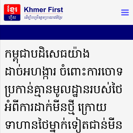
កម្ពុជាបដិសេធយ៉ាង
ដាច់អហង្ការ ចំពោះការចោទ
ប្រកាន់គ្មានមូលដ្ឋានរបស់ថៃ
អំពីការដាក់មីនថ្មី ក្រោយ
ទាហានថៃម្នាក់ទៀតជាន់មីន