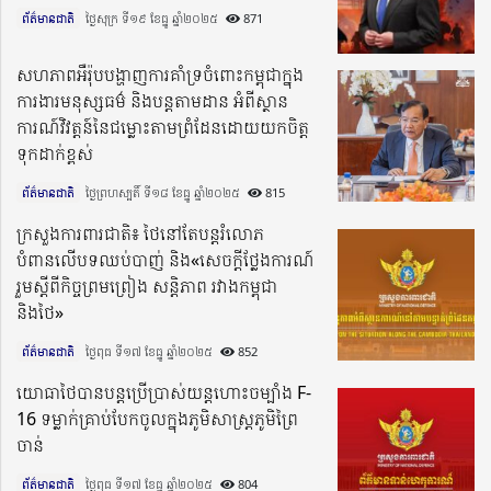
ព័ត៌មានជាតិ
ថ្ងៃសុក្រ ទី១៩ ខែធ្នូ ឆ្នាំ២០២៥​
871
សហភាពអឺរ៉ុបបង្ហាញការគាំទ្រចំពោះកម្ពុជាក្នុង
ការងារមនុស្សធម៌ និងបន្តតាមដាន អំពីស្ថាន
ការណ៍វិវត្តន៍នៃជម្លោះតាមព្រំដែនដោយយកចិត្ត
ទុកដាក់ខ្ពស់
ព័ត៌មានជាតិ
ថ្ងៃព្រហស្បតិ៍ ទី១៨ ខែធ្នូ ឆ្នាំ២០២៥​
815
ក្រសួងការពារជាតិ៖ ថៃនៅតែបន្តរំលោភ
បំពានលើបទឈប់បាញ់ និង«សេចក្តីថ្លែងការណ៍
រួមស្តីពីកិច្ចព្រមព្រៀង សន្តិភាព រវាងកម្ពុជា
និងថៃ»
ព័ត៌មានជាតិ
ថ្ងៃពុធ ទី១៧ ខែធ្នូ ឆ្នាំ២០២៥​
852
យោធាថៃបានបន្តប្រើប្រាស់យន្តហោះចម្បាំង F-
16 ទម្លាក់គ្រាប់បែកចូលក្នុងភូមិសាស្ត្រភូមិព្រៃ
ចាន់
ព័ត៌មានជាតិ
ថ្ងៃពុធ ទី១៧ ខែធ្នូ ឆ្នាំ២០២៥​
804