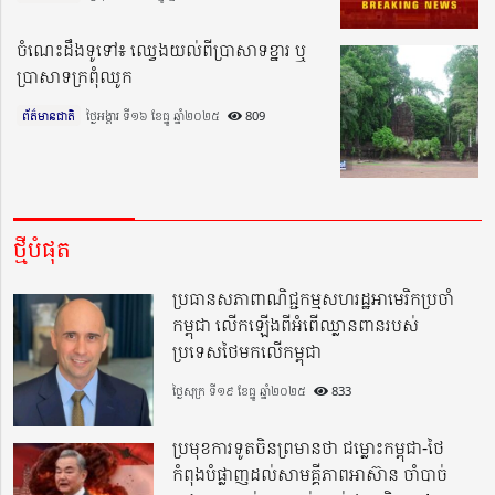
ចំណេះដឹងទូទៅ៖ ឈ្វេងយល់ពីប្រាសាទខ្នារ ឬ
ប្រាសាទក្រពុំឈូក
ព័ត៌មានជាតិ
ថ្ងៃអង្គារ ទី១៦ ខែធ្នូ ឆ្នាំ២០២៥​
809
ថ្មីបំផុត
ប្រធានសភាពាណិជ្ជកម្មសហរដ្ឋអាមេរិកប្រចាំ
កម្ពុជា លើកឡើងពីអំពើឈ្លានពានរបស់
ប្រទេសថៃមកលើកម្ពុជា
ថ្ងៃសុក្រ ទី១៩ ខែធ្នូ ឆ្នាំ២០២៥
833
ប្រមុខការទូតចិនព្រមានថា ជម្លោះកម្ពុជា-ថៃ
កំពុងបំផ្លាញដល់សាមគ្គីភាពអាស៊ាន ចាំបាច់