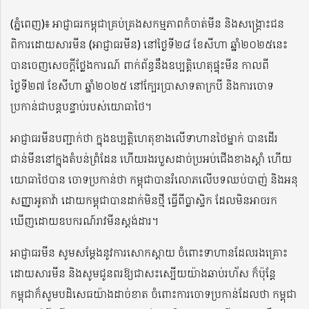
(ភ្នំពេញ)៖ អាជ្ញាធរកម្ពុជាគ្រប់គ្រងសកម្មភាពកំចាត់មីន និងសង្គ្រោះជន
ពិការដោយសារមីន (អាជ្ញាធរមីន) នៅថ្ងៃទី២៨ ខែសីហា ឆ្នាំ២០២៥នេះ
បានចេញសេចក្តីថ្លែងការណ៍ ពាក់ព័ន្ធនឹងឧប្បត្តិហេតុផ្ទុះមីន កាលពី
ថ្ងៃទី២៧ ខែសីហា ឆ្នាំ២០២៥ នៅក្បែរប្រាសាទតាក្របី និងការចោទ
ប្រកាន់ជាបន្តបន្ទាប់របស់យោធាថៃ។
អាជ្ញាធរមីនបញ្ជាក់ថា ក្នុងឧប្បត្តិហេតុខាងលើទាហានថៃម្នាក់ បានដើរ
ជាន់មីននៅក្នុងតំបន់ព្រំដែន ហើយរងរបួសដាច់ប្រអប់ជើងខាងស្តាំ ហើយ
យោធាថៃបាន ចោទប្រកាន់ថា កម្ពុជាបានរំលោភលើបទឈប់បាញ់ និងអនុ
សញ្ញាអូតាវ៉ា ដោយកម្ពុជាបានដាក់មិនថ្មី ធ្វើពីប្លាស្ទិក ដែលមិនអាចរក
ឃើញដោយឧបករណ៍រាវមីនស្តង់ដារ។
អាជ្ញាធរមីន សូមសម្តែងនូវការសោកស្តាយ ចំពោះទាហានដែលរងគ្រោះ
ដោយសារមីន និងសូមជូនពរឱ្យជាសះស្បើយយ៉ាងឆាប់រហ័ស ក៏ប៉ុន្តែ
កម្ពុជាក៏សូមបដិសេធយ៉ាងដាច់ខាត ចំពោះការចោទប្រកាន់ដែលថា កម្ពុជា