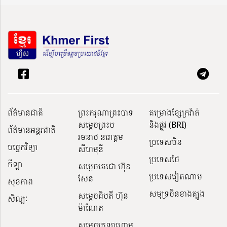
ព័ត៌មានជាតិ
ព្រះករុណាព្រះបាទ
គម្រោងខ្សែក្រវ៉ាត់
សម្តេចព្រះប
និងផ្លូវ (BRI)
ព័ត៌មានអន្តរជាតិ
រមនាថ នរោត្តម
ប្រទេសចិន
បច្ចេកវិទ្យា
សីហមុនី
ប្រទេសថៃ
កីឡា
សម្តេចតេជោ ហ៊ុន
ប្រទេសវៀតណាម
សែន
សុខភាព
សមុទ្រចិនខាងត្បូង
សម្ដេចធិបតី ហ៊ុន
សិល្បៈ
ម៉ាណែត
សម្ដេចក្រឡាហោម