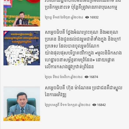
ប្រតិកម្មនោះទេ ប៉ុន្តែគឺត្រូវមានភាពបុរេសកម្ម
ថ្ងៃចន្ទ ទី១៧ ខែមិថុនា ឆ្នាំ២០២៤
16932
សម្តេចធិបតី ថ្លែងអំណរព្រះគុណ និងអរគុណ
ប្រគេន និងជូនដល់ជនរួមជាតិទាំងក្នុង​ និងក្រៅ
ប្រទេស​ ដែលបានចូលរួមចំណែក
យ៉ាងផុលផុសបរិច្ចាគថវិកាក្នុង «មូលនិធិកសាង
ហេដ្ឋារចនាសម្ព័ន្ធតាមព្រំដែន» ដោយផ្ដោត
លើការកសាងផ្លូវក្រវាត់ព្រំដែន
ថ្ងៃពុធ ទី២៨ ខែសីហា ឆ្នាំ២០២៤
16874
សម្តេចធិបតី ហ៊ុន ម៉ាណែត៖ ប្រជាជនគឺជាស្នូល
នៃការអភិវឌ្ឍ
ថ្ងៃព្រហស្បតិ៍ ទី១១ ខែកក្កដា ឆ្នាំ២០២៤
16842