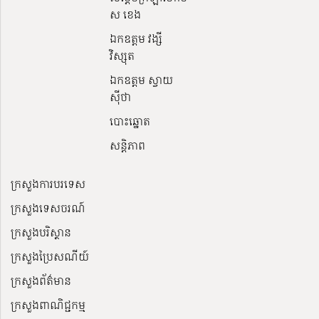
ស ខេង
ឯកឧត្តម វង្សី
វិស្សុត
ឯកឧត្តម ស្វាយ
ស៊ីថា
បោះឆ្នោត
សន្តិភាព
ក្រសួងការបរទេស
ក្រសួងទេសចរណ៍
ក្រសួងបរិស្ថាន
ក្រសួងប្រៃសណីយ៍
ក្រសួងព័ត៌មាន
ក្រសួងពាណិជ្ជកម្ម