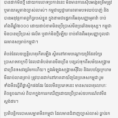
បានដាក់មីនថ្មី ដោយការចោទប្រកាន់នេះ មិនមានការស៊ើបអង្កេតត្រឹមត្រូវ
ឬមានភស្តុតាងច្បាស់លាស់។ កម្ពុជាប្តេជ្ញាគោរពតាមបទឈប់បាញ់ និង
បានអនុវត្តកាតព្វកិច្ចរបស់ខ្លួន ក្នុងនាមជារដ្ឋភាគីអនុសញ្ញាអូតាវ៉ា ចាប់
តាំងពីឆ្នាំ២០០០ ដោយដាច់ខាតមិនប្រើប្រាស់មីនប្រឆាំងមនុស្ស។ កម្ពុជា
មិនបានប្រើប្រាស់ ផលិត ឬដាក់មិនថ្មីឡើយ ចាប់តាំងពីអនុសញ្ញាចូលជា
ធរមានសម្រាប់កម្ពុជា។
តំបន់ដែលឧប្បត្តិហេតុកើតឡើង ស្ថិតនៅតាមបណ្តោយព្រំដែនក្បែរ
ប្រាសាទតាក្របី ដែលជាតំបន់មានមីនច្រើន បន្សល់ទុកពីសម័យសង្គ្រាម
ជាច្រើនទសវត្សរ៍មកហើយ។ ក្នុងអំឡុងសង្គ្រាមស៊ីវិល និងរបបខ្មែរក្រហម
មីនរាប់លានគ្រាប់ ត្រូវបានដាក់នៅភាគពាយ័ព្យនៃប្រទេសកម្ពុជា រួម
ទាំងមីនធ្វើពីផ្លាស្ទិកផងដែរ ដែលមីនប្រភេទនេះ មានសារធាតុលោហៈ
តិចតួចណាស់ ពិបាកក្នុងការរកឃើញដោយប្រើប្រាស់ឧបករណ៍រាវមីន
ស្តង់ដារ។
ប្រតិបត្តិករបោសសម្អាតមីនកម្ពុជា ដែលមានជំនាញច្បាស់លាស់ ធ្លាប់រក