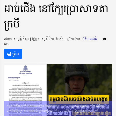
ដាច់ជើង នៅក្បែរប្រាសាទតា
ក្របី
ដោយ៖ សម្បត្តិ កិត្យា ​​ | ថ្ងៃព្រហស្បតិ៍ ទី២៨ ខែសីហា ឆ្នាំ២០២៥
ព័ត៌មានជាតិ
419
ព្រីន
កម្ពុជាបដិសេធយ៉ាងដាច់អហង្ការ ចំពោះការចោទប្រកាន់គ្មានមូលដ្ឋានរបស់ថៃ អំពីការ
ដាក់មីនថ្មី ក្រោយទាហានថៃម្នាក់ទៀតជាន់មីនដាច់ជើង នៅក្បែរប្រាសាទតាក្របី