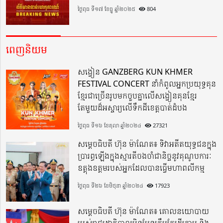
ថ្ងៃពុធ ទី១៧ ខែធ្នូ ឆ្នាំ២០២៥
804
ពេញនិយម
សង្វៀន GANZBERG KUN KHMER
FESTIVAL CONCERT នាំកំពូលអ្នកប្រយុទ្ធគុន
ខ្មែរជាច្រើនរូបមកចួបគ្នាលើសង្វៀនគុនខ្មែរ
តែមួយដ៏អស្ចារ្យលើទឹកដីខេត្តបាត់ដំបង
ថ្ងៃពុធ ទី១៦ ខែតុលា ឆ្នាំ២០២៤
27321
សម្តេចធិបតី ហ៊ុន ម៉ាណែត៖ ទិវាអតីតយុទ្ធជនក្នុង
ប្រារព្ធឡើងក្នុងស្មារតីចងចាំជានិច្ចនូវគុណូបការៈ
ឧត្តុងឧត្តមរបស់អ្នកដែលបានធ្វើមហាពលីកម្ម
ថ្ងៃពុធ ទី២៦ ខែមិថុនា ឆ្នាំ២០២៤
17923
សម្តេចធិបតី ហ៊ុន ម៉ាណែត៖ គោលនយោបាយ
របស់រាជរដ្ឋាភិបាលមិនមែនត្រឹមតែដើរតាម និង