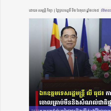
ដោយ៖ សម្បត្តិ កិត្យា ​​ | ថ្ងៃព្រហស្បតិ៍ ទី២ ខែតុលា ឆ្នាំ២០២៥
ព័ត៌មានជ
ឯកឧត្តមទេសរដ្ឋមន្រ្តី លី ធុជ៖ ការងារបោសសម្អាតមីន មិនត្រឹមតែជាការក