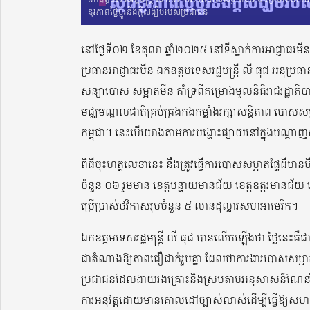
នូវភាពថ្លៃថ្នូរនិងក្តីសង្ឃឹមរបស់ប្រជាជន
នៅថ្ងៃទី០២ ខែតុលា ឆ្នាំ២០២៥ នៅទីស្នាក់ការអាជ្ញាធរមី
ប្រធានអាជ្ញាធរមីន ឯកឧត្តមទេសរដ្ឋមន្រ្តី លី ធុជ អនុប្រ
សន្យាបោស សម្អាតមីន គាំទ្រពីគម្រោងមូលនិធិរាជរដ្ឋាភិ
មជ្ឈមណ្ឌលជាតិគ្រប់គ្រងកងកម្លាំងរក្សាសន្តិភាព បោស
កម្ពុជា។ នេះបើយោងតាមការបង្ហោះផ្សាយនៅក្នុងបណ្ដាញស
ពិធីចុះហត្ថលេខានេះ នឹងត្រូវធ្វើការបោសសម្អាតផ្ទៃដីមាន
ចំនួន ០៦ រួមមាន ខេត្តបន្ទាយមានជ័យ ខេត្តឧត្តរមានជ័យ 
ប្រើប្រាស់ថវិកាសរុបចំនួន ៥ លានដុល្លារសហអាមេរិក។
ឯកឧត្តមទេសរដ្ឋមន្រ្តី លី ធុជ បានលើកឡើងថា ថ្ងៃនេះគឺជ
ជាតំណាងឱ្យភាពជឿជាក់រួមគ្នា ដែលថាការងារបោសសម្អាតមី
ប្រជាជនដែលងាយរងគ្រោះនិងស្របតាមអនុសាសន៍ណែនាំរបស់ស
ការអនុវត្តដោយមានគោលដៅច្បាស់លាស់ដើម្បីធ្វើឱ្យស