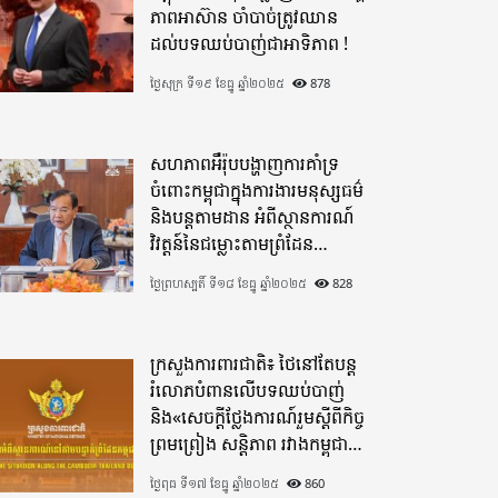
ភាពអាស៊ាន ចាំបាច់ត្រូវឈាន
ដល់បទឈប់បាញ់ជាអាទិភាព !
ថ្ងៃសុក្រ ទី១៩ ខែធ្នូ ឆ្នាំ២០២៥
878
សហភាពអឺរ៉ុបបង្ហាញការគាំទ្រ
ចំពោះកម្ពុជាក្នុងការងារមនុស្សធម៌
និងបន្តតាមដាន អំពីស្ថានការណ៍
វិវត្តន៍នៃជម្លោះតាមព្រំដែន
ដោយយកចិត្តទុកដាក់ខ្ពស់
ថ្ងៃព្រហស្បតិ៍ ទី១៨ ខែធ្នូ ឆ្នាំ២០២៥
828
ក្រសួងការពារជាតិ៖ ថៃនៅតែបន្ត
រំលោភបំពានលើបទឈប់បាញ់
និង«សេចក្តីថ្លែងការណ៍រួមស្តីពីកិច្ច
ព្រមព្រៀង សន្តិភាព រវាងកម្ពុជា
និងថៃ»
ថ្ងៃពុធ ទី១៧ ខែធ្នូ ឆ្នាំ២០២៥
860