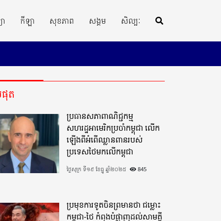
្យា
កីឡា
សុខភាព
សង្គម
សិល្បៈ
ីបំផុត
ប្រធានសភាពាណិជ្ជកម្ម
សហរដ្ឋអាមេរិកប្រចាំកម្ពុជា លើក
ឡើងពីអំពើឈ្លានពានរបស់
ប្រទេសថៃមកលើកម្ពុជា
ថ្ងៃសុក្រ ទី១៩ ខែធ្នូ ឆ្នាំ២០២៥
845
ប្រមុខការទូតចិនព្រមានថា ជម្លោះ
កម្ពុជា-ថៃ កំពុងបំផ្លាញដល់សាមគ្គី