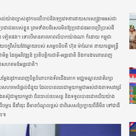
្គាល់យ៉ាងច្បាស់នូវការឈឺចាប់និងទុក្ខវេទនាដោយសារសង្រ្គាមអស់ជា
្រជាជនរបស់ខ្លួន ព្រមទាំងបដិសេធមិនឱ្យប្រជាជនអាចប្រើប្រាស់ដី
របស់ប្រជាជន ទៀតផង។ ទោះបីមានភាពភាពលំបាកយ៉ាងណា ក៏ដោយ កម្ពុជា
យចក្ខុវិស័យវែងឆ្ងាយរបស់ សម្តេចធិបតី ហ៊ុន ម៉ាណែត នាយករដ្ឋមន្រ្តី
មិត្ត ដៃគូអភិវឌ្ឍន៍ ប្រតិបត្តិករជាតិ-អន្តរជាតិ និងការងារពោរពេញ
ស់សហគមន៍អន្តរជាតិ។
នសម្តែងនូវការពេញចិត្តចំពោះកងទ័ពជើងគោក មជ្ឈមណ្ឌលជាតិរក្សា
ួមជាមួយសហគមន៍ផ្តល់ជំនួយ ដែលបានឈរជាមួយកម្ពុជាអស់ជាង៣ទសវត្សរ៍
ាត់និងតស៊ូជាមួយកម្ពុជា ជំនះរាល់ឧបសគ្គ និងទទួលបានជោគជ័យយ៉ាង
 ដីចម្ការ ដីដាំដុះ ដីមានចំណូលខ្ពស់ ជាពិសេសប្រែក្លាយពីដីមីន ទៅជាដី
ឿង៕