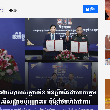
ព្រីន
ាតិ
364
ម្ទេចចោលគ្រាប់មីននិងសំណល់ជាតិផ្ទុះពីសង្រ្គាមប៉ុណ្ណោះទេ ប៉ុន្តែថែមទាំងជាការស្តារ