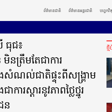
ព័ត៌មានជាតិ
ព័ត៌មានអន្តរជាតិ
បច្ចេកវិទ
លី ធុជ៖
ថ្ម
មិនត្រឹមតែជាការ
ងសំណល់ជាតិផ្ទុះពីសង្រ្គាម
ងជាការស្តារនូវភាពថ្លៃថ្នូរ
ាជន