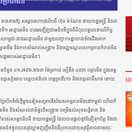
ន តាងនាមឱ្យ សម្តេចមហាបវរធិបតី ហ៊ុន ម៉ាណែត នាយករដ្ឋមន្រ្តី និងជា
ធានទី១ អាជ្ញាធរមីន បានអញ្ជើញជាអធិបតីក្នុងពិធីចុះហត្ថលេខាលើកិច្ច
បាលកម្ពុជា រវាងអាជ្ញាធរមីន ជាមួយបញ្ជាការដ្ឋានកងទ័ពជើងគោក
សម្អាតមីន និងកាកសំណល់សង្រ្គាម និងមជ្ឈមណ្ឌលសកម្មភាពកំចាត់មីន
ង្គមរបស់អាជ្ញាធរមីន។
មីនចំនួន ៤១.៧៩៦.២៦៣ ម៉ែត្រការ៉េ ស្មើនឹង ៤៥៣ ចម្ការមីន ក្នុងខេត្ត
ព
ខេត្តសៀមរាប ខេត្តបាត់ដំបង ខេត្តព្រះវិហារ និងខេត្តពោធិ៍សាត់ ដោយ
ាថ្ងៃបើកទំព័រថ្មីមួយទៀតសម្រាប់វិស័យសកម្មភាពមីននៅកម្ពុជា ហើយក៏
ន និងសំណល់ជាតិផ្ទុះពីសង្រ្គាម បម្រើដល់សុខសន្តិភាព និង
ម្តេចធិបតី នាយករដ្ឋមន្រ្តី ដែលបានផ្តល់នូវជំនឿទុកចិត្ត និងជា
ហគមន៍ទទួលបាននូវស្នាមញញឹមនិងដីប្រកបដោយសុវត្ថិភាពតាមរយៈ