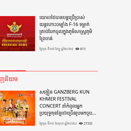
យោធាថៃបានបន្តប្រើប្រាស់
យន្តហោះចម្បាំង F-16 ទម្លាក់
គ្រាប់បែកចូលក្នុងភូមិសាស្ត្រភូមិ
ព្រៃចាន់
ថ្ងៃពុធ ទី១៧ ខែធ្នូ ឆ្នាំ២០២៥
813
េញនិយម
សង្វៀន GANZBERG KUN
KHMER FESTIVAL
CONCERT នាំកំពូលអ្នក
ប្រយុទ្ធគុនខ្មែរជាច្រើនរូបមកចួប
គ្នាលើសង្វៀនគុនខ្មែរតែមួយដ៏
ថ្ងៃពុធ ទី១៦ ខែតុលា ឆ្នាំ២០២៤
27332
អស្ចារ្យលើទឹកដីខេត្តបាត់ដំបង