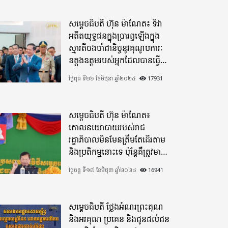
សម្តេចធិបតី ហ៊ុន ម៉ាណែត៖ ទិវា
អតីតយុទ្ធជនក្នុងប្រារព្ធឡើងក្នុង
ស្មារតីចងចាំជានិច្ចនូវគុណូបការៈ
ឧត្តុងឧត្តមរបស់អ្នកដែលបានធ្វើ
មហាពលីកម្ម
ថ្ងៃពុធ ទី២៦ ខែមិថុនា ឆ្នាំ២០២៤
17931
សម្តេចធិបតី ហ៊ុន ម៉ាណែត៖
គោលនយោបាយរបស់រាជ
រដ្ឋាភិបាលមិនមែនត្រឹមតែដើរតាម
និងប្រតិកម្មនោះទេ ប៉ុន្តែគឺត្រូវមាន
ភាពបុរេសកម្ម
ថ្ងៃចន្ទ ទី១៧ ខែមិថុនា ឆ្នាំ២០២៤
16941
សម្តេចធិបតី ថ្លែងអំណរព្រះគុណ
និងអរគុណ ប្រគេន និងជូនដល់ជន