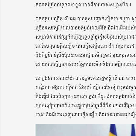
គុណតម្លៃនៃលទ្ធផលទទួលបានពីការបោសសម្អាតមីន។
ឯកឧត្តមបណ្ឌិត លី ធុជ បានគូសបញ្ជាក់ទៀតថា កម្ពុជា ស
ច្រើនទសវត្សរ៍ ដែលបានឆក់ប្លន់អាយុជីវិត និងដៃជើងរបស់ប
សម្រាប់ការអភិវឌ្ឍនិងធ្វើឱ្យខ្ទេចខ្ទាំនូវក្តីសុបិន្ត
នៅតែបន្តមានក្តីសង្ឃឹម ដែលក្តីសង្ឃឹមនេះ ដឹកនាំប្រកបដោ
និងកិច្ចខិតខំប្រឹងប្រែងរបស់អាជ្ញាធរមីន រួមជាមួយប្រទេសជា
ដោយសេចក្តីក្លាហានរបស់អ្នកដោះមីន និងសាមគ្គីភាពរប
នៅក្នុងឱកាសនោះដែរ ឯកឧត្តមទេសរដ្ឋមន្រ្តី លី ធុជ បា
សន្តិភាព អង្គភាពស៊ីម៉ាក់ និងប្រតិបត្តិករដទៃទៀត រ
និងធ្វើជាដៃគូពិតប្រាកដរបស់កម្ពុជា ក៏ដូចជាបានឆ្លងក
ស្ងាត់ស្ងៀមព្រមទាំងបានជួយផ្លាស់ប្តូរពីដីមីន ទៅជាដីស្រែ
មាស និងដីពោរពេញដោយក្តីសង្ឃឹម និងមានអនាគតរុងរ