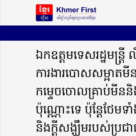
ឯកឧត្តមទេសរដ្ឋមន្រ្តី 
ការងារបោសសម្អាតមីន 
កម្ទេចចោលគ្រាប់មីននិ
ប៉ុណ្ណោះទេ ប៉ុន្តែថែមទាំ
និងក្តីសង្ឃឹមរបស់ប្រជ