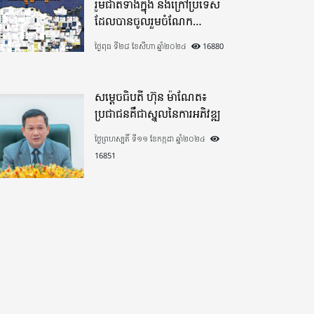
រួមជាតិទាំងក្នុង​ និងក្រៅប្រទេស​
ដែលបានចូលរួមចំណែក
យ៉ាងផុលផុសបរិច្ចាគថវិកាក្នុង
ថ្ងៃពុធ ទី២៨ ខែសីហា ឆ្នាំ២០២៤
16880
«មូលនិធិកសាងហេដ្ឋារចនាសម្ព័ន្ធ
តាមព្រំដែន» ដោយផ្ដោតលើការ
កសាងផ្លូវក្រវាត់ព្រំដែន
សម្តេចធិបតី ហ៊ុន ម៉ាណែត៖
ប្រជាជនគឺជាស្នូលនៃការអភិវឌ្ឍ
ថ្ងៃព្រហស្បតិ៍ ទី១១ ខែកក្កដា ឆ្នាំ២០២៤
16851