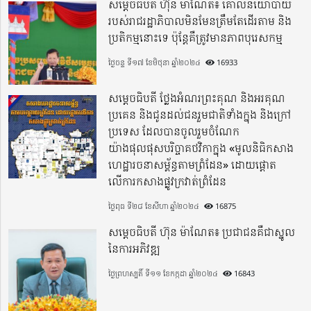
សម្តេចធិបតី ហ៊ុន ម៉ាណែត៖ គោលនយោបាយ
របស់រាជរដ្ឋាភិបាលមិនមែនត្រឹមតែដើរតាម និង
ប្រតិកម្មនោះទេ ប៉ុន្តែគឺត្រូវមានភាពបុរេសកម្ម
ថ្ងៃចន្ទ ទី១៧ ខែមិថុនា ឆ្នាំ២០២៤
16933
សម្តេចធិបតី ថ្លែងអំណរព្រះគុណ និងអរគុណ
ប្រគេន និងជូនដល់ជនរួមជាតិទាំងក្នុង​ និងក្រៅ
ប្រទេស​ ដែលបានចូលរួមចំណែក
យ៉ាងផុលផុសបរិច្ចាគថវិកាក្នុង «មូលនិធិកសាង
ហេដ្ឋារចនាសម្ព័ន្ធតាមព្រំដែន» ដោយផ្ដោត
លើការកសាងផ្លូវក្រវាត់ព្រំដែន
ថ្ងៃពុធ ទី២៨ ខែសីហា ឆ្នាំ២០២៤
16875
សម្តេចធិបតី ហ៊ុន ម៉ាណែត៖ ប្រជាជនគឺជាស្នូល
នៃការអភិវឌ្ឍ
ថ្ងៃព្រហស្បតិ៍ ទី១១ ខែកក្កដា ឆ្នាំ២០២៤
16843