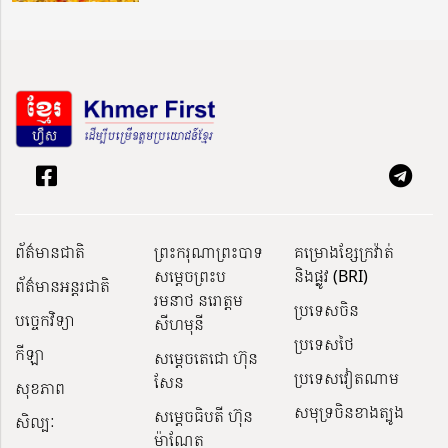
ព័ត៌មានជាតិ
ព្រះករុណាព្រះបាទ
គម្រោងខ្សែក្រវ៉ាត់
សម្តេចព្រះប
និងផ្លូវ (BRI)
ព័ត៌មានអន្តរជាតិ
រមនាថ នរោត្តម
ប្រទេសចិន
បច្ចេកវិទ្យា
សីហមុនី
ប្រទេសថៃ
កីឡា
សម្តេចតេជោ ហ៊ុន
ប្រទេសវៀតណាម
សែន
សុខភាព
សមុទ្រចិនខាងត្បូង
សម្ដេចធិបតី ហ៊ុន
សិល្បៈ
ម៉ាណែត