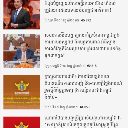
កំពុងបំផ្លាញដល់សាមគ្គីភាពអាស៊ាន ចាំបាច់
ត្រូវឈានដល់បទឈប់បាញ់ជាអាទិភាព !
ថ្ងៃសុក្រ ទី១៩ ខែធ្នូ ឆ្នាំ២០២៥
872
សហភាពអឺរ៉ុបបង្ហាញការគាំទ្រចំពោះកម្ពុជាក្នុង
ការងារមនុស្សធម៌ និងបន្តតាមដាន អំពីស្ថាន
ការណ៍វិវត្តន៍នៃជម្លោះតាមព្រំដែនដោយយកចិត្ត
ទុកដាក់ខ្ពស់
ថ្ងៃព្រហស្បតិ៍ ទី១៨ ខែធ្នូ ឆ្នាំ២០២៥
815
ក្រសួងការពារជាតិ៖ ថៃនៅតែបន្តរំលោភ
បំពានលើបទឈប់បាញ់ និង«សេចក្តីថ្លែងការណ៍
រួមស្តីពីកិច្ចព្រមព្រៀង សន្តិភាព រវាងកម្ពុជា
និងថៃ»
ថ្ងៃពុធ ទី១៧ ខែធ្នូ ឆ្នាំ២០២៥
853
យោធាថៃបានបន្តប្រើប្រាស់យន្តហោះចម្បាំង F-
16 ទម្លាក់គ្រាប់បែកចូលក្នុងភូមិសាស្ត្រភូមិព្រៃ