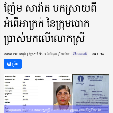
ញ៉ែម សាវ៉ាត បកស្រាយពី
អំពើអាក្រក់ នៃក្រុមបោក
ប្រាស់មកលើលោកស្រី
ដោយ៖ ទេព មយូរ៉ា ​​ | ថ្ងៃសៅរ៍ ទី១០ ខែមិថុនា ឆ្នាំ២០២៣
ព័ត៌មានជាតិ
1534
ព្រីន
សម្ដេចតេជោ ហ៊ុន សែន នាយករដ្ឋមន្ត្រី តាមរយៈសារតេឡេក្រាម នៅរាត្រីថ្ងៃទី១០ ខែ