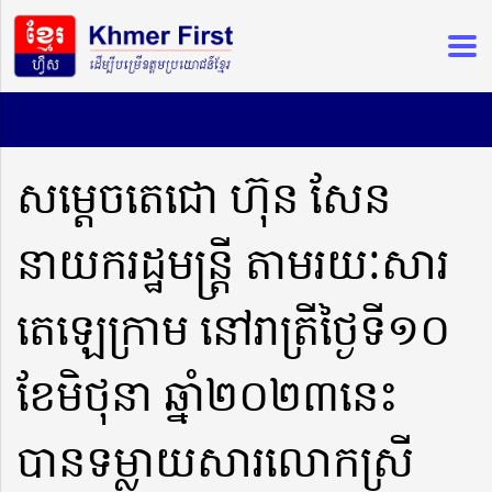
សម្ដេចតេជោ ហ៊ុន សែន
នាយករដ្ឋមន្ត្រី តាមរយៈសារ
តេឡេក្រាម នៅរាត្រីថ្ងៃទី១០
ខែមិថុនា ឆ្នាំ២០២៣នេះ
បានទម្លាយសារលោកស្រី