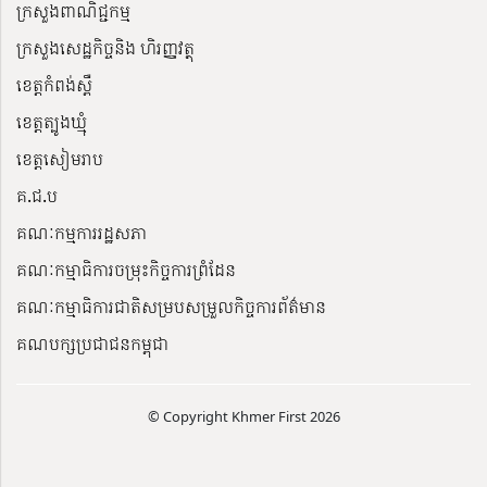
ក្រសួងពាណិជ្ជកម្ម
ក្រសួងសេដ្ឋកិច្ចនិង ហិរញ្ញវត្ថុ
ខេត្តកំពង់ស្ពឺ
ខេត្តត្បូងឃ្មុំ
ខេត្តសៀមរាប
គ.ជ.ប
គណៈកម្មការរដ្ឋសភា
គណៈកម្មាធិការចម្រុះកិច្ចការព្រំដែន
គណៈកម្មាធិការជាតិសម្របសម្រួលកិច្ចការព័ត៌មាន
គណបក្សប្រជាជនកម្ពុជា
© Copyright Khmer First 2026