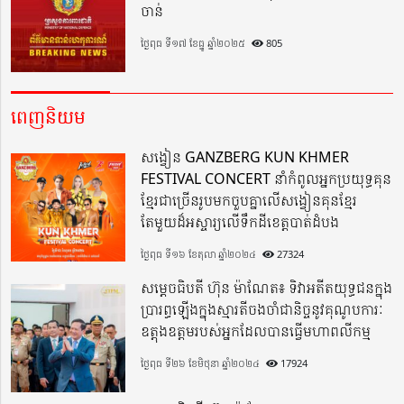
ចាន់
ថ្ងៃពុធ ទី១៧ ខែធ្នូ ឆ្នាំ២០២៥
805
ពេញនិយម
សង្វៀន GANZBERG KUN KHMER
FESTIVAL CONCERT នាំកំពូលអ្នកប្រយុទ្ធគុន
ខ្មែរជាច្រើនរូបមកចួបគ្នាលើសង្វៀនគុនខ្មែរ
តែមួយដ៏អស្ចារ្យលើទឹកដីខេត្តបាត់ដំបង
ថ្ងៃពុធ ទី១៦ ខែតុលា ឆ្នាំ២០២៤
27324
សម្តេចធិបតី ហ៊ុន ម៉ាណែត៖ ទិវាអតីតយុទ្ធជនក្នុង
ប្រារព្ធឡើងក្នុងស្មារតីចងចាំជានិច្ចនូវគុណូបការៈ
ឧត្តុងឧត្តមរបស់អ្នកដែលបានធ្វើមហាពលីកម្ម
ថ្ងៃពុធ ទី២៦ ខែមិថុនា ឆ្នាំ២០២៤
17924