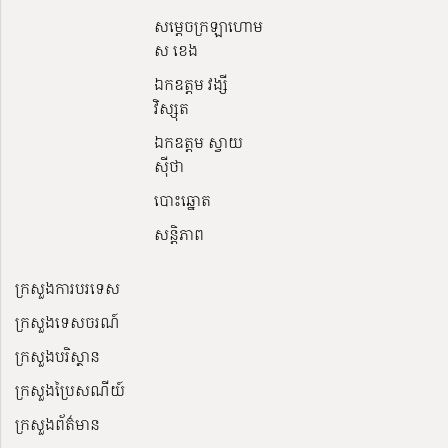
សម្ដេចក្រឡាហោម
ស ខេង
ឯកឧត្តម វង្សី
វិស្សុត
ឯកឧត្តម ស្វាយ
ស៊ីថា
បោះឆ្នោត
សន្តិភាព
ក្រសួងការបរទេស
ក្រសួងទេសចរណ៍
ក្រសួងបរិស្ថាន
ក្រសួងប្រៃសណីយ៍
ក្រសួងព័ត៌មាន