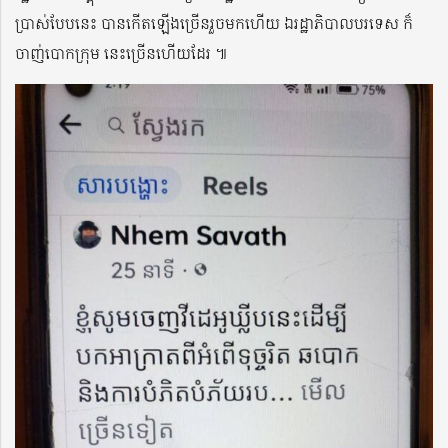
ប្រាស់បែបនេះ បានកើតឡើងច្រើនរួចមកហើយ ឯរដ្ឋាភិបាលបរទេស ក៏
ចាញ់បោកក្រុម នេះច្រើនហើយដែរ ៕