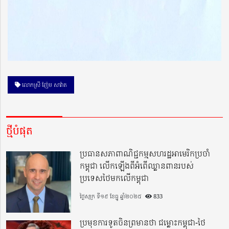
លោកស្រី ញ៉ែម សាវ៉ាត
ថ្មីបំផុត
ប្រធានសភាពាណិជ្ជកម្មសហរដ្ឋអាមេរិកប្រចាំ
កម្ពុជា លើកឡើងពីអំពើឈ្លានពានរបស់
ប្រទេសថៃមកលើកម្ពុជា
ថ្ងៃសុក្រ ទី១៩ ខែធ្នូ ឆ្នាំ២០២៥
833
ប្រមុខការទូតចិនព្រមានថា ជម្លោះកម្ពុជា-ថៃ