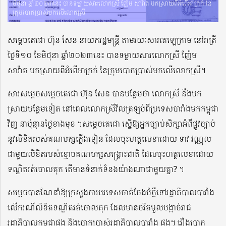
មិថុនា ឆ្នាំ២០២៣នេះ បានទម្លាយសារលោកស្រី ញ៉ែម សាវ៉ាត បកស្រាយពីអំពើអាក្រក់ នៃ
ក្រុមបោកប្រាស់មកលើលោកស្រី
សម្ដេចតេជោ ហ៊ុន សែន នាយករដ្ឋមន្ត្រី តាមរយៈសារតេឡេក្រាម នៅរាត្រី
ថ្ងៃទី១០ ខែមិថុនា ឆ្នាំ២០២៣នេះ បានទម្លាយសារលោកស្រី ញ៉ែម
សាវ៉ាត បកស្រាយពីអំពើអាក្រក់ នៃក្រុមបោកប្រាស់មកលើលោកស្រី។
សារសម្តេចសម្តេចតេជោ ហ៊ុន សែន បានបន្ថែមថា លោកស្រី នឹងបក
ស្រាយបន្ថែមទៀត នៅពេលលោកស្រីវិលត្រឡប់ពីប្រទេសបារាំងមកកម្ពុជា
វិញ នាប៉ុន្មានថ្ងៃខាងមុខ ។សម្តេចតេជោ ស្នើឱ្យអ្នកច្បាប់សិក្សាអំពីផ្លូវច្បាប់
នូវលិខិតរបស់គណបក្សភ្លើងទៀន ដែលចុះហត្ថលេខាដោយ ទាវ វណ្ណុល
ជាមួយលិខិតរបស់ខ្មោចគណបក្សសង្រ្គោះជាតិ ដែលចុះហត្ថលេខាដោយ
ទណ្ឌិតរត់ចោលគុក តើមានទំនាក់ទំនងយ៉ាងណាជាមួយគ្នា? ។
សម្ដេចបានណែនាំឱ្យក្រសួងការបរទេសចាត់ចែងបំភ្លឺទៅរដ្ឋាភិបាលបារាំង
លើករណីលិខិតទណ្ឌិតរត់ចោលគុក ដែលមានចរិតមួលបង្កាច់រាជ
រដ្ឋាភិបាលកម្ពុជាផង និងបោកប្រាស់រដ្ឋាភិបាលបារាំង ផង។ រឿងបោក