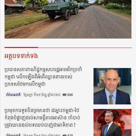
អត្ថបទទាក់ទង
ប្រធានសភាពាណិជ្ជកម្មសហរដ្ឋអាមេរិកប្រចាំ
កម្ពុជា លើកឡើងពីអំពើឈ្លានពានរបស់
ប្រទេសថៃមកលើកម្ពុជា
ព័ត៌មានជាតិ
ថ្ងៃសុក្រ ទី១៩ ខែធ្នូ ឆ្នាំ២០២៥​
846
ប្រមុខការទូតចិនព្រមានថា ជម្លោះកម្ពុជា-ថៃ
កំពុងបំផ្លាញដល់សាមគ្គីភាពអាស៊ាន ចាំបាច់
ត្រូវឈានដល់បទឈប់បាញ់ជាអាទិភាព !
ព័ត៌មានជាតិ
ថ្ងៃសុក្រ ទី១៩ ខែធ្នូ ឆ្នាំ២០២៥​
878