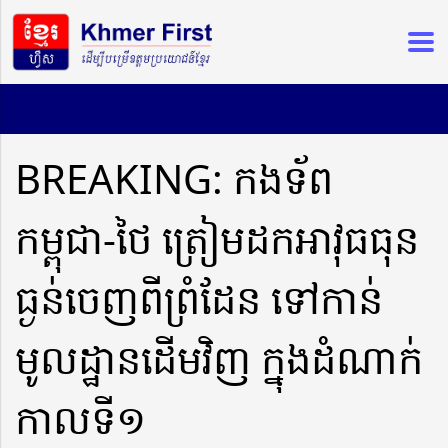
BREAKING: កងទ័ព
កម្ពុជា-ថៃ ត្រៀមដកអាវុធធុន
ធ្ងន់ចេញពីព្រំដែន ទៅកាន់
មូលដ្ឋានដើមវិញ ក្នុងដំណាក់
កាលទី១