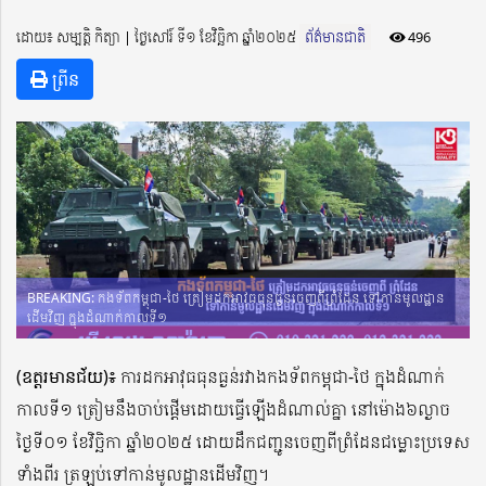
ដោយ៖ សម្បត្តិ កិត្យា ​​ | ថ្ងៃសៅរ៍ ទី១ ខែវិច្ឆិកា ឆ្នាំ២០២៥
ព័ត៌មានជាតិ
496
ព្រីន
BREAKING: កងទ័ពកម្ពុជា-ថៃ ត្រៀមដកអាវុធធុនធ្ងន់ចេញពីព្រំដែន ទៅកាន់មូលដ្ឋាន
ដើមវិញ ក្នុងដំណាក់កាលទី១
(ឧត្តរមានជ័យ)៖
ការដកអាវុធធុនធ្ងន់រវាងកងទ័ពកម្ពុជា-ថៃ ក្នុងដំណាក់
កាលទី១ ត្រៀមនឹងចាប់ផ្តើមដោយធ្វើឡើងដំណាល់គ្នា នៅម៉ោង៦ល្ងាច
ថ្ងៃទី០១ ខែវិច្ឆិកា ឆ្នាំ២០២៥ ដោយដឹកជញ្ជូនចេញពីព្រំដែនជម្លោះប្រទេស
ទាំងពីរ ត្រឡប់ទៅកាន់មូលដ្ឋានដើមវិញ។