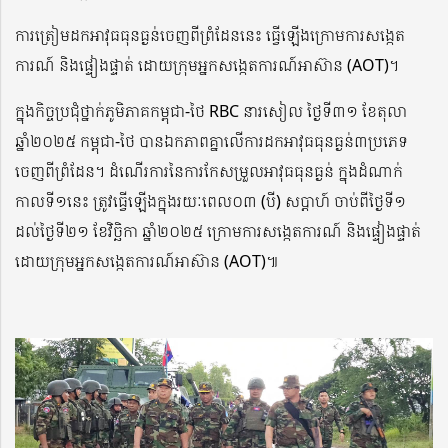
ការត្រៀមដកអាវុធធុនធ្ងន់ចេញពីព្រំដែននេះ ធ្វើឡើងក្រោមការសង្កេត
ការណ៍ និងផ្ទៀងផ្ទាត់ ដោយក្រុមអ្នកសង្កេតការណ៍អាស៊ាន (AOT)។
ក្នុងកិច្ចប្រជុំថ្នាក់ភូមិភាគកម្ពុជា-ថៃ RBC នារសៀល ថ្ងៃទី៣១ ខែតុលា
ឆ្នាំ២០២៥ កម្ពុជា-ថៃ បានឯកភាពគ្នាលើការដកអាវុធធុនធ្ងន់៣ប្រភេទ
ចេញពីព្រំដែន។ ដំណើរការនៃការកែសម្រួលអាវុធធុនធ្ងន់ ក្នុងដំណាក់
កាលទី១នេះ ត្រូវធ្វើឡើងក្នុងរយៈពេល០៣ (បី) សប្តាហ៍ ចាប់ពីថ្ងៃទី១
ដល់ថ្ងៃទី២១ ខែវិច្ឆិកា ឆ្នាំ២០២៥ ក្រោមការសង្កេតការណ៍ និងផ្ទៀងផ្ទាត់
ដោយក្រុមអ្នកសង្កេតការណ៍អាស៊ាន (AOT)៕