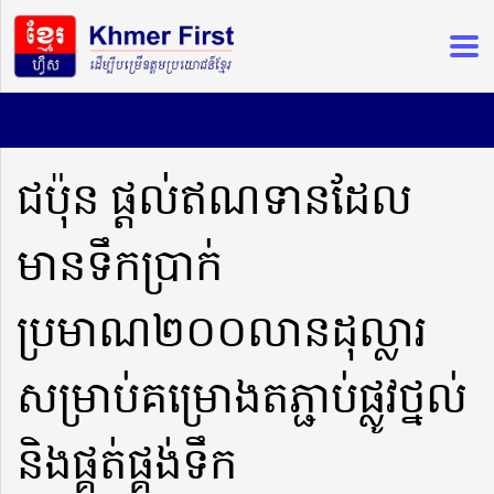
ជប៉ុន ផ្តល់ឥណទានដែល
មានទឹកប្រាក់
ប្រមាណ២០០លានដុល្លារ
សម្រាប់គម្រោងតភ្ជាប់ផ្លូវថ្នល់
និងផ្គត់ផ្គង់ទឹក