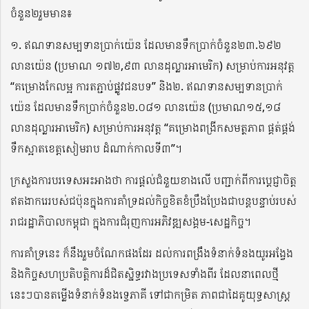
ចំនួន២រួមមាន៖
១. ឥណទានសម្បទានប្រាក់យ៉េន ដែលមានទឹកប្រាក់ចំនួន២៣.៦៩២
លានយ៉េន (ប្រមាណ ១៧២,៩៣ លានដុល្លារអាមេរិក) សម្រាប់ការអនុវត្ត
“គម្រោងកែលម្អ ការតភ្ជាប់ផ្លូវជនបទ” និង២. ឥណទានសម្បទានប្រាក់
យ៉េន ដែលមានទឹកប្រាក់ចំនួន២.០៨១ លានយ៉េន (ប្រមាណ១៥,១៨
លានដុល្លារអាមេរិក) សម្រាប់ការអនុវត្ត “គម្រោងពង្រីកសមត្ថភាព ផ្គត់ផ្គង់
ទឹកស្អាតខេត្តសៀមរាប ដំណាក់កាលទី៣”។
ក្រសួងការបរទេសអះអាងថា ការផ្ដល់ជំនួយខាងលើ បញ្ជាក់ពីការប្តេជ្ញាចិត្ត
ឥតងាករេរបស់ជប៉ុនក្នុងការគាំទ្រដល់កិច្ចខិតខំប្រឹងប្រែងជាបន្តបន្ទាប់របស់
រាជរដ្ឋាភិបាលកម្ពុជា ក្នុងការជំរុញការអភិវឌ្ឍសង្គម-សេដ្ឋកិច្ច។
ការគាំទ្រនេះ ក៏នឹងរួមចំណែកផងដែរ ដល់ការពង្រឹងទំនាក់ទំនងយូរអង្វែង
និងកិច្ចសហប្រតិបត្តិការដ៏ជិតស្និទ្ធរវាងប្រទេសទាំងពីរ ដែលនាពេលថ្មី
នេះៗបានតម្លើងទំនាក់ទំនងទ្វេភាគី ទៅជាកម្រិត ភាពជាដៃគូយុទ្ធសាស្ត្រ