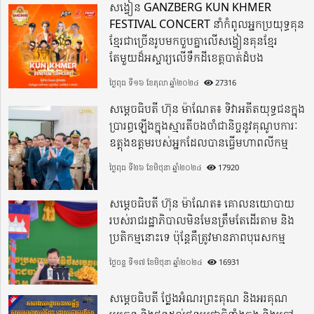
សង្វៀន GANZBERG KUN KHMER
FESTIVAL CONCERT នាំកំពូលអ្នកប្រយុទ្ធគុន
ខ្មែរជាច្រើនរូបមកចួបគ្នាលើសង្វៀនគុនខ្មែរ
តែមួយដ៏អស្ចារ្យលើទឹកដីខេត្តបាត់ដំបង
ថ្ងៃពុធ ទី១៦ ខែតុលា ឆ្នាំ២០២៤
27316
សម្តេចធិបតី ហ៊ុន ម៉ាណែត៖ ទិវាអតីតយុទ្ធជនក្នុង
ប្រារព្ធឡើងក្នុងស្មារតីចងចាំជានិច្ចនូវគុណូបការៈ
ឧត្តុងឧត្តមរបស់អ្នកដែលបានធ្វើមហាពលីកម្ម
ថ្ងៃពុធ ទី២៦ ខែមិថុនា ឆ្នាំ២០២៤
17920
សម្តេចធិបតី ហ៊ុន ម៉ាណែត៖ គោលនយោបាយ
របស់រាជរដ្ឋាភិបាលមិនមែនត្រឹមតែដើរតាម និង
ប្រតិកម្មនោះទេ ប៉ុន្តែគឺត្រូវមានភាពបុរេសកម្ម
ថ្ងៃចន្ទ ទី១៧ ខែមិថុនា ឆ្នាំ២០២៤
16931
សម្តេចធិបតី ថ្លែងអំណរព្រះគុណ និងអរគុណ