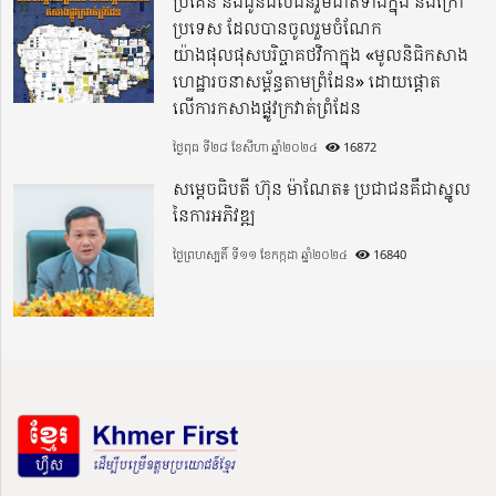
ប្រគេន និងជូនដល់ជនរួមជាតិទាំងក្នុង​ និងក្រៅ
ប្រទេស​ ដែលបានចូលរួមចំណែក
យ៉ាងផុលផុសបរិច្ចាគថវិកាក្នុង «មូលនិធិកសាង
ហេដ្ឋារចនាសម្ព័ន្ធតាមព្រំដែន» ដោយផ្ដោត
លើការកសាងផ្លូវក្រវាត់ព្រំដែន
ថ្ងៃពុធ ទី២៨ ខែសីហា ឆ្នាំ២០២៤
16872
សម្តេចធិបតី ហ៊ុន ម៉ាណែត៖ ប្រជាជនគឺជាស្នូល
នៃការអភិវឌ្ឍ
ថ្ងៃព្រហស្បតិ៍ ទី១១ ខែកក្កដា ឆ្នាំ២០២៤
16840