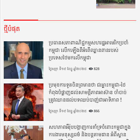
ថ្មីបំផុត
ប្រធានសភាពាណិជ្ជកម្មសហរដ្ឋអាមេរិកប្រចាំ
កម្ពុជា លើកឡើងពីអំពើឈ្លានពានរបស់
ប្រទេសថៃមកលើកម្ពុជា
ថ្ងៃសុក្រ ទី១៩ ខែធ្នូ ឆ្នាំ២០២៥
828
ប្រមុខការទូតចិនព្រមានថា ជម្លោះកម្ពុជា-ថៃ
កំពុងបំផ្លាញដល់សាមគ្គីភាពអាស៊ាន ចាំបាច់
ត្រូវឈានដល់បទឈប់បាញ់ជាអាទិភាព !
ថ្ងៃសុក្រ ទី១៩ ខែធ្នូ ឆ្នាំ២០២៥
866
សហភាពអឺរ៉ុបបង្ហាញការគាំទ្រចំពោះកម្ពុជាក្នុង
ការងារមនុស្សធម៌ និងបន្តតាមដាន អំពីស្ថាន