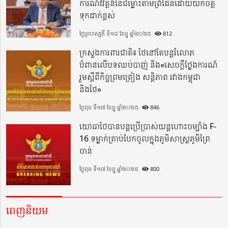
ការណ៍វិវត្តន៍នៃជម្លោះតាមព្រំដែនដោយយកចិត្ត
ទុកដាក់ខ្ពស់
ថ្ងៃព្រហស្បតិ៍ ទី១៨ ខែធ្នូ ឆ្នាំ២០២៥
812
ក្រសួងការពារជាតិ៖ ថៃនៅតែបន្តរំលោភ
បំពានលើបទឈប់បាញ់ និង«សេចក្តីថ្លែងការណ៍
រួមស្តីពីកិច្ចព្រមព្រៀង សន្តិភាព រវាងកម្ពុជា
និងថៃ»
ថ្ងៃពុធ ទី១៧ ខែធ្នូ ឆ្នាំ២០២៥
846
យោធាថៃបានបន្តប្រើប្រាស់យន្តហោះចម្បាំង F-
16 ទម្លាក់គ្រាប់បែកចូលក្នុងភូមិសាស្ត្រភូមិព្រៃ
ចាន់
ថ្ងៃពុធ ទី១៧ ខែធ្នូ ឆ្នាំ២០២៥
800
ពេញនិយម