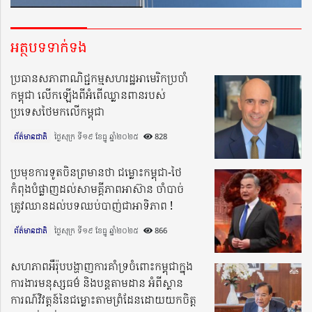
អត្ថបទទាក់ទង
ប្រធានសភាពាណិជ្ជកម្មសហរដ្ឋអាមេរិកប្រចាំ
កម្ពុជា លើកឡើងពីអំពើឈ្លានពានរបស់
ប្រទេសថៃមកលើកម្ពុជា
ព័ត៌មានជាតិ
ថ្ងៃសុក្រ ទី១៩ ខែធ្នូ ឆ្នាំ២០២៥​
828
ប្រមុខការទូតចិនព្រមានថា ជម្លោះកម្ពុជា-ថៃ
កំពុងបំផ្លាញដល់សាមគ្គីភាពអាស៊ាន ចាំបាច់
ត្រូវឈានដល់បទឈប់បាញ់ជាអាទិភាព !
ព័ត៌មានជាតិ
ថ្ងៃសុក្រ ទី១៩ ខែធ្នូ ឆ្នាំ២០២៥​
866
សហភាពអឺរ៉ុបបង្ហាញការគាំទ្រចំពោះកម្ពុជាក្នុង
ការងារមនុស្សធម៌ និងបន្តតាមដាន អំពីស្ថាន
ការណ៍វិវត្តន៍នៃជម្លោះតាមព្រំដែនដោយយកចិត្ត