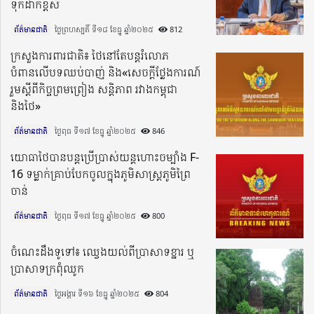
ទុកដាក់ខ្ពស់
ព័ត៌មានជាតិ
ថ្ងៃព្រហស្បតិ៍ ទី១៨ ខែធ្នូ ឆ្នាំ២០២៥​
812
ក្រសួងការពារជាតិ៖ ថៃនៅតែបន្តរំលោភ
បំពានលើបទឈប់បាញ់ និង«សេចក្តីថ្លែងការណ៍
រួមស្តីពីកិច្ចព្រមព្រៀង សន្តិភាព រវាងកម្ពុជា
និងថៃ»
ព័ត៌មានជាតិ
ថ្ងៃពុធ ទី១៧ ខែធ្នូ ឆ្នាំ២០២៥​
846
យោធាថៃបានបន្តប្រើប្រាស់យន្តហោះចម្បាំង F-
16 ទម្លាក់គ្រាប់បែកចូលក្នុងភូមិសាស្ត្រភូមិព្រៃ
ចាន់
ព័ត៌មានជាតិ
ថ្ងៃពុធ ទី១៧ ខែធ្នូ ឆ្នាំ២០២៥​
800
ចំណេះដឹងទូទៅ៖ ឈ្វេងយល់ពីប្រាសាទខ្នារ ឬ
ប្រាសាទក្រពុំឈូក
ព័ត៌មានជាតិ
ថ្ងៃអង្គារ ទី១៦ ខែធ្នូ ឆ្នាំ២០២៥​
804