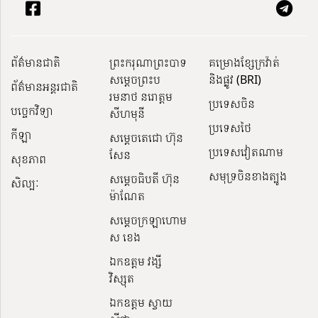
ព័ត៌មានជាតិ
ព្រះករុណាព្រះបាទ
គម្រោងខ្សែក្រវ៉ាត់
សម្តេចព្រះប
និងផ្លូវ (BRI)
ព័ត៌មានអន្តរជាតិ
រមនាថ នរោត្តម
ប្រទេសចិន
បច្ចេកវិទ្យា
សីហមុនី
ប្រទេសថៃ
កីឡា
សម្តេចតេជោ ហ៊ុន
ប្រទេសវៀតណាម
សែន
សុខភាព
សមុទ្រចិនខាងត្បូង
សម្ដេចធិបតី ហ៊ុន
សិល្បៈ
ម៉ាណែត
សម្ដេចក្រឡាហោម
ស ខេង
ឯកឧត្តម វង្សី
វិស្សុត
ឯកឧត្តម ស្វាយ