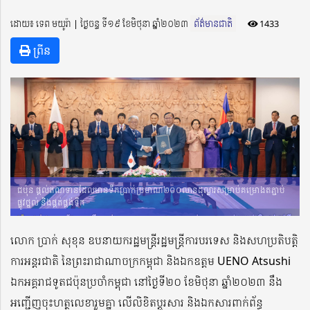
ដោយ៖ ទេព មយូរ៉ា ​​ | ថ្ងៃចន្ទ ទី១៩ ខែមិថុនា ឆ្នាំ២០២៣
ព័ត៌មានជាតិ
1433
ព្រីន
ជប៉ុន ផ្តល់ឥណទានដែលមានទឹកប្រាក់ប្រមាណ២០០លានដុល្លារសម្រាប់គម្រោងតភ្ជាប់
ផ្លូវថ្នល់ និងផ្គត់ផ្គង់ទឹក
លោក ប្រាក់ សុខុន ឧបនាយករដ្ឋមន្រ្ដីរដ្ឋមន្រ្ដីការបរទេស និងសហប្រតិបត្តិ
ការអន្តរជាតិ នៃព្រះរាជាណាចក្រកម្ពុជា និងឯកឧត្ដម UENO Atsushi
ឯកអគ្គរាជទូតជប៉ុនប្រចាំកម្ពុជា នៅថ្ងៃទី២០ ខែមិថុនា ឆ្នាំ២០២៣ នឹង
អញ្ជើញចុះហត្ថលេខារួមគ្នា លើលិខិតប្តូរសារ និងឯកសារពាក់ព័ន្ធ