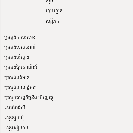
ស៊ីថា
បោះឆ្នោត
សន្តិភាព
ក្រសួងការបរទេស
ក្រសួងទេសចរណ៍
ក្រសួងបរិស្ថាន
ក្រសួងប្រៃសណីយ៍
ក្រសួងព័ត៌មាន
ក្រសួងពាណិជ្ជកម្ម
ក្រសួងសេដ្ឋកិច្ចនិង ហិរញ្ញវត្ថុ
ខេត្តកំពង់ស្ពឺ
ខេត្តត្បូងឃ្មុំ
ខេត្តសៀមរាប