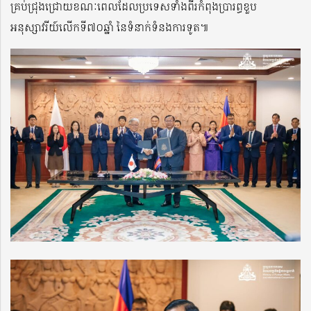
គ្រប់ជ្រុងជ្រោយខណៈពេលដែលប្រទេសទាំងពីរកំពុងប្រារព្ធខួប
អនុស្សាវរីយ៍លើកទី៧០ឆ្នាំ នៃទំនាក់ទំនងការទូត៕