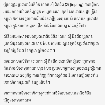
(ភ្នំពេញ)៖ ប្រធានាធិបតីចិន លោក ស៉ី ជិនពីង (Xi Jinping) បានផ្ញើសារ
អបអរសាទរយ៉ាងកក់ក្តៅជូន សម្តេចតេជោ ហ៊ុន សែន នាយករដ្ឋមន្រ្តីនៃ
កម្ពុជា ឱកាសទទួលបានជ័យជំនះជាថ្មីម្តងទៀតរបស់ គណបក្សប្រជាជន
កម្ពុជា ក្នុងការបោះឆ្នោតជ្រើសតាំងតំណាងរាស្រ្ត អាណត្តិទី៧។
លិខិតអបអរសាទររបស់ប្រធានាធិបតីចិន លោក ស៊ី ជិនពីង ត្រូវបាន
ប្រគល់ជូនសម្តេចតេជោ ហ៊ុន សែន តាមរយៈស្ថានទូតចិនប្រចាំនៅកម្ពុជា
នាព្រឹកថ្ងៃទី២៥ ខែកក្កដា ឆ្នាំ២០២៣។
តាមរយៈសារលិខិតនេះលោក ស៊ី ជិនពីង បានលើកឡើងថា ក្រោមការ
ដឹកនាំរបស់សម្តេចតេជោ ហ៊ុន សែន ប្រទេសកម្ពុជាសម្រេចបាននូវស្ថិរភាព
នយោបាយ សេដ្ឋកិច្ច ការអភិវឌ្ឍ ជីវភាពស្ដង់ដារ និងមានកេរ្តិ៍ឈ្មោះទាំង
នៅលើឆាកអន្តរជាតិ និងក្នុងតំបន់។
ខាងក្រោមជាខ្លឹមសារទាំងស្រុងនៅក្នុងលិខិតរបស់ប្រធានាធិបតីចិន
ផ្ញើជូនសម្តេចតេជោ៖