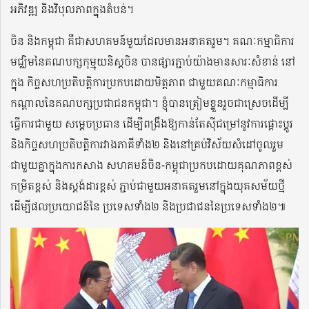
អភិវឌ្ឍ និងវិបុលភាពក្នុងតំបន់។
ចិន និងកម្ពុជា គឺជាសហគមន៍មួយដែលមានអនាគតរួម។ គណៈកម្មាធិការ
មជ្ឈិមនៃគណបក្សកុម្មុយនិស្ដចិន បានផ្សារភ្ជាប់យ៉ាងមានសារៈសំខាន់ នៅ
ក្នុង កិច្ចសហប្រតិបត្តិការប្រកបដោយមិត្តភាព ជាមួយគណៈកម្មាធិការ
កណ្ដាលនៃគណបក្សប្រជាជនកម្ពុជា។ ខ្ញុំបានត្រៀមខ្លួនរួចជាស្រេចដើម្បី
ធ្វើការជាមួយ សម្ដេចប្រធាន ដើម្បីពង្រឹងឱ្យកាន់តែស៊ីជម្រៅនូវការផ្ដោះប្ដូរ
និងកិច្ចសហប្រតិបត្តិការវាងភាគីទាំង២ និងនៅគ្រប់វិស័យសំដៅចូលរួម
ជាមួយគ្នាក្នុងការកសាង សហគមន៍ចិន-កម្ពុជាប្រកបដោយគុណភាពខ្ពស់
កម្រិតខ្ពស់ និងស្ដង់ដារខ្ពស់ ភ្ជាប់ជាមួយអនាគតរួមនៅក្នុងយុគសម័យថ្មី
ដើម្បីផលប្រយោជន៍នៃ ប្រទេសទាំង២ និងប្រជាជននៃប្រទេសទាំង២៕