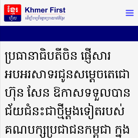
ប្រធានាធិបតីចិន ផ្ញើសារ
អបអរសាទរជូនសម្តេចតេជោ​
ហ៊ុន សែន ឱកាសទទួលបាន
ជ័យជំនះជាថ្មីម្តងទៀតរបស់
គណបក្សប្រជាជនកម្ពុជា ក្នុង