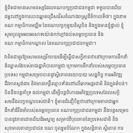
ខ្ញុំពិតជាមានសោមនស្សដែលគណបក្សប្រជាជនកម្ពុជា ទទួលបានជ័យ
ជម្នះនៅក្នុងការបោះឆ្នោតជ្រើសរើសតំណាងរាស្ត្រនីតិកាលទី៧។ ក្នុងនាម
គណៈកម្មាធិការមជ្ឈិម នៃគណបក្សកុម្មុយនិស្ដចិន និងក្នុងមានខ្ញុំផ្ទាល់ ខ្ញុំ
សូមចូលរួមអបអរសាទរយ៉ាងកក់ក្ដៅដល់សម្ដេចប្រធាន និង
គណៈកម្មាធិការកណ្ដាល នៃគណបក្សប្រជាជនកម្ពុជា។
វាពិតជាគួរឱ្យសោមនស្សរីករាយដើម្បីធ្វើជាសក្ខីភាពថានៅក្រោមការដឹកនាំ
ដ៏ឈ្លាសវៃរបស់រាជរដ្ឋាភិបាលកម្ពុជា ក្រោមការដឹកនាំរបស់សម្ដេចប្រធាន
ប្រទេស កម្ពុជាសម្រេចបាននូវស្ថិរភាពនយោបាយ សេដ្ឋកិច្ច ការអភិវឌ្ឍ
ជីវភាពស្ដង់ដារ និងមានកេរ្តិ៍ឈ្មោះទាំងនៅលើឆាកអន្តរជាតិ និងក្នុងតំបន់។
ចិននឹងបន្តគាំទ្រ ដល់កម្ពុជា ដើម្បីបន្តជំហានអភិវឌ្ឍប្រទេសដែលសក្តិ
សមនឹងលក្ខខណ្ឌរបស់ជាតិ។ ខ្ញុំមានជំនឿចិត្តថានៅក្រោមភាពជាអ្នក
ដឹកនាំដ៏រឹងមាំរបស់សម្ដេចប្រធាន គណបក្សប្រជាជនកម្ពុជា នឹងបន្តសម្រេច
បាននូវភាពជោគជ័យដ៏អស្ចារ្យ សម្រាប់វិបុលភាពនៃប្រទេសជាតិ និង
សុខមាលភាពប្រជាជន ខណៈចូលរួមចំណែក ក្នុងសន្តិភាព ស្ថិរភាព ការ