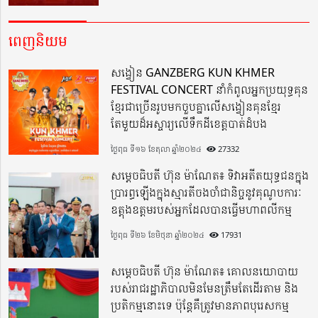
ពេញនិយម
សង្វៀន GANZBERG KUN KHMER
FESTIVAL CONCERT នាំកំពូលអ្នកប្រយុទ្ធគុន
ខ្មែរជាច្រើនរូបមកចួបគ្នាលើសង្វៀនគុនខ្មែរ
តែមួយដ៏អស្ចារ្យលើទឹកដីខេត្តបាត់ដំបង
ថ្ងៃពុធ ទី១៦ ខែតុលា ឆ្នាំ២០២៤
27332
សម្តេចធិបតី ហ៊ុន ម៉ាណែត៖ ទិវាអតីតយុទ្ធជនក្នុង
ប្រារព្ធឡើងក្នុងស្មារតីចងចាំជានិច្ចនូវគុណូបការៈ
ឧត្តុងឧត្តមរបស់អ្នកដែលបានធ្វើមហាពលីកម្ម
ថ្ងៃពុធ ទី២៦ ខែមិថុនា ឆ្នាំ២០២៤
17931
សម្តេចធិបតី ហ៊ុន ម៉ាណែត៖ គោលនយោបាយ
របស់រាជរដ្ឋាភិបាលមិនមែនត្រឹមតែដើរតាម និង
ប្រតិកម្មនោះទេ ប៉ុន្តែគឺត្រូវមានភាពបុរេសកម្ម