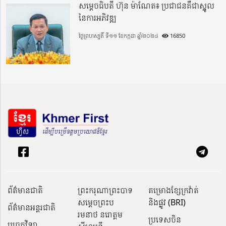
សម្តេចធិបតី ហ៊ុន ម៉ាណែត៖ ប្រជាជនគឺជាស្នូល
នៃការអភិវឌ្ឍ
ថ្ងៃព្រហស្បតិ៍ ទី១១ ខែកក្កដា ឆ្នាំ២០២៤
16850
ព័ត៌មានជាតិ
ព្រះករុណាព្រះបាទ
គម្រោងខ្សែក្រវ៉ាត់
សម្តេចព្រះប
និងផ្លូវ (BRI)
ព័ត៌មានអន្តរជាតិ
រមនាថ នរោត្តម
ប្រទេសចិន
បច្ចេកវិទ្យា