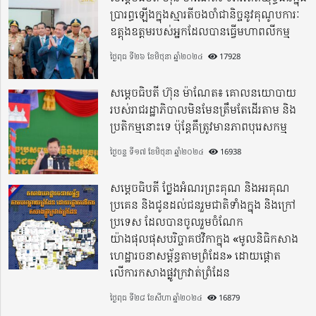
ប្រារព្ធឡើងក្នុងស្មារតីចងចាំជានិច្ចនូវគុណូបការៈ
ឧត្តុងឧត្តមរបស់អ្នកដែលបានធ្វើមហាពលីកម្ម
ថ្ងៃពុធ ទី២៦ ខែមិថុនា ឆ្នាំ២០២៤
17928
សម្តេចធិបតី ហ៊ុន ម៉ាណែត៖ គោលនយោបាយ
របស់រាជរដ្ឋាភិបាលមិនមែនត្រឹមតែដើរតាម និង
ប្រតិកម្មនោះទេ ប៉ុន្តែគឺត្រូវមានភាពបុរេសកម្ម
ថ្ងៃចន្ទ ទី១៧ ខែមិថុនា ឆ្នាំ២០២៤
16938
សម្តេចធិបតី ថ្លែងអំណរព្រះគុណ និងអរគុណ
ប្រគេន និងជូនដល់ជនរួមជាតិទាំងក្នុង​ និងក្រៅ
ប្រទេស​ ដែលបានចូលរួមចំណែក
យ៉ាងផុលផុសបរិច្ចាគថវិកាក្នុង «មូលនិធិកសាង
ហេដ្ឋារចនាសម្ព័ន្ធតាមព្រំដែន» ដោយផ្ដោត
លើការកសាងផ្លូវក្រវាត់ព្រំដែន
ថ្ងៃពុធ ទី២៨ ខែសីហា ឆ្នាំ២០២៤
16879