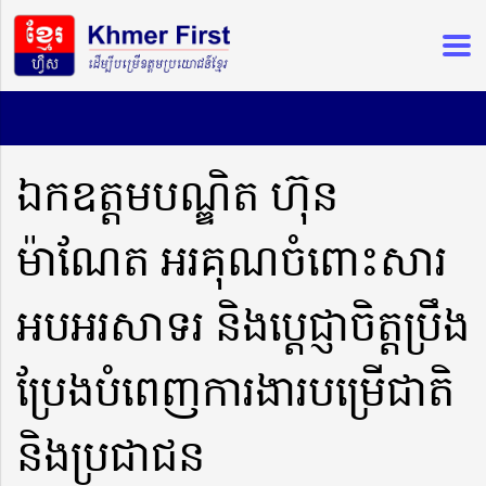
ឯកឧត្តមបណ្ឌិត ហ៊ុន
ម៉ាណែត អរគុណចំពោះសារ
អបអរសាទរ និងប្តេជ្ញាចិត្តប្រឹង
ប្រែងបំពេញការងារបម្រើជាតិ
និងប្រជាជន