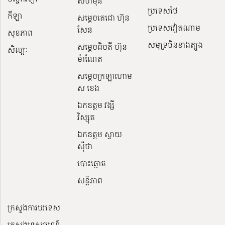
សីហមុនី
ប្រទេសថៃ
កីឡា
សម្តេចតេជោ ហ៊ុន
ប្រទេសវៀតណាម
សែន
សុខភាព
សមុទ្រចិនខាងត្បូង
សម្ដេចធិបតី ហ៊ុន
សិល្បៈ
ម៉ាណែត
សម្ដេចក្រឡាហោម
ស ខេង
ឯកឧត្តម វង្សី
វិស្សុត
ឯកឧត្តម ស្វាយ
ស៊ីថា
បោះឆ្នោត
សន្តិភាព
ក្រសួងការបរទេស
ក្រសួងទេសចរណ៍