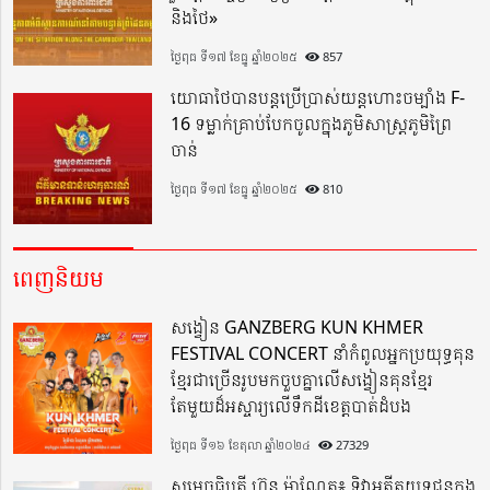
និងថៃ»
ថ្ងៃពុធ ទី១៧ ខែធ្នូ ឆ្នាំ២០២៥
857
យោធាថៃបានបន្តប្រើប្រាស់យន្តហោះចម្បាំង F-
16 ទម្លាក់គ្រាប់បែកចូលក្នុងភូមិសាស្ត្រភូមិព្រៃ
ចាន់
ថ្ងៃពុធ ទី១៧ ខែធ្នូ ឆ្នាំ២០២៥
810
ពេញនិយម
សង្វៀន GANZBERG KUN KHMER
FESTIVAL CONCERT នាំកំពូលអ្នកប្រយុទ្ធគុន
ខ្មែរជាច្រើនរូបមកចួបគ្នាលើសង្វៀនគុនខ្មែរ
តែមួយដ៏អស្ចារ្យលើទឹកដីខេត្តបាត់ដំបង
ថ្ងៃពុធ ទី១៦ ខែតុលា ឆ្នាំ២០២៤
27329
សម្តេចធិបតី ហ៊ុន ម៉ាណែត៖ ទិវាអតីតយុទ្ធជនក្នុង