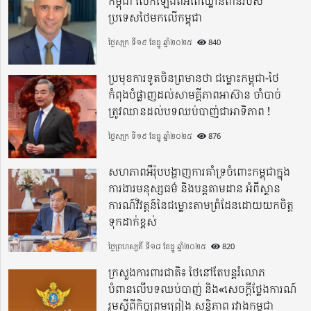
កម្ពុជា លើកឡើងពីអំពើឈ្លានពានរបស់
ប្រទេសថៃមកលើកម្ពុជា
ថ្ងៃសុក្រ ទី១៩ ខែធ្នូ ឆ្នាំ២០២៥
840
ប្រមុខការទូតចិនព្រមានថា ជម្លោះកម្ពុជា-ថៃ
កំពុងបំផ្លាញដល់សាមគ្គីភាពអាស៊ាន ចាំបាច់
ត្រូវឈានដល់បទឈប់បាញ់ជាអាទិភាព !
ថ្ងៃសុក្រ ទី១៩ ខែធ្នូ ឆ្នាំ២០២៥
876
សហភាពអឺរ៉ុបបង្ហាញការគាំទ្រចំពោះកម្ពុជាក្នុង
ការងារមនុស្សធម៌ និងបន្តតាមដាន អំពីស្ថាន
ការណ៍វិវត្តន៍នៃជម្លោះតាមព្រំដែនដោយយកចិត្ត
ទុកដាក់ខ្ពស់
ថ្ងៃព្រហស្បតិ៍ ទី១៨ ខែធ្នូ ឆ្នាំ២០២៥
820
ក្រសួងការពារជាតិ៖ ថៃនៅតែបន្តរំលោភ
បំពានលើបទឈប់បាញ់ និង«សេចក្តីថ្លែងការណ៍
រួមស្តីពីកិច្ចព្រមព្រៀង សន្តិភាព រវាងកម្ពុជា