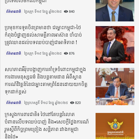
ប្រទេសថៃមកលើកម្ពុជា
ព័ត៌មានជាតិ
ថ្ងៃសុក្រ ទី១៩ ខែធ្នូ ឆ្នាំ២០២៥​
840
ប្រមុខការទូតចិនព្រមានថា ជម្លោះកម្ពុជា-ថៃ
កំពុងបំផ្លាញដល់សាមគ្គីភាពអាស៊ាន ចាំបាច់
ត្រូវឈានដល់បទឈប់បាញ់ជាអាទិភាព !
ព័ត៌មានជាតិ
ថ្ងៃសុក្រ ទី១៩ ខែធ្នូ ឆ្នាំ២០២៥​
876
សហភាពអឺរ៉ុបបង្ហាញការគាំទ្រចំពោះកម្ពុជាក្នុង
ការងារមនុស្សធម៌ និងបន្តតាមដាន អំពីស្ថាន
ការណ៍វិវត្តន៍នៃជម្លោះតាមព្រំដែនដោយយកចិត្ត
ទុកដាក់ខ្ពស់
ព័ត៌មានជាតិ
ថ្ងៃព្រហស្បតិ៍ ទី១៨ ខែធ្នូ ឆ្នាំ២០២៥​
820
ក្រសួងការពារជាតិ៖ ថៃនៅតែបន្តរំលោភ
បំពានលើបទឈប់បាញ់ និង«សេចក្តីថ្លែងការណ៍
រួមស្តីពីកិច្ចព្រមព្រៀង សន្តិភាព រវាងកម្ពុជា
និងថៃ»