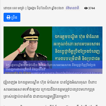
ដោយ៖ ទេព មយូរ៉ា ​​ | ថ្ងៃអង្គារ ទី៨ ខែសីហា ឆ្នាំ២០២៣
ព័ត៌មានជាតិ
3744
ព្រីន
ឯកឧត្តមបណ្ឌិត ហ៊ុន ម៉ាណែត អរគុណចំពោះសារអបអរសាទរ និងប្តេជ្ញាចិត្តប្រឹងប្រែង
បំពេញការងារបម្រើជាតិ និងប្រជាជន
(ភ្នំពេញ)៖ ឯកឧត្តមបណ្ឌិត ហ៊ុន ម៉ាណែត បានថ្លែងអំណរគុណ​ ចំពោះ​
សារ​អប​អរសាទរទាំងឡាយ ក្រោយពីឯកឧត្តមត្រូវបានព្រះមហាក្សត្រ
ត្រាស់បង្គាប់ចាត់​តាំង ​ជានាយករដ្ឋមន្ត្រីនៃកម្ពុជា។