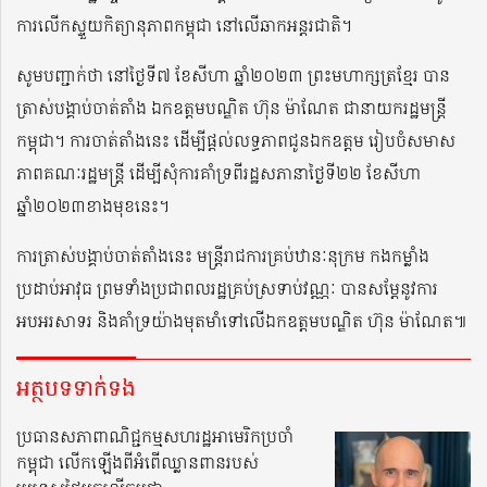
ការលើកស្ទួយកិត្យានុភាពកម្ពុជា នៅលើឆាកអន្តរជាតិ។
សូមបញ្ជាក់ថា នៅថ្ងៃទី៧ ខែសីហា​ ឆ្នាំ២០២៣ ព្រះមហាក្សត្រខ្មែរ បាន
ត្រាស់បង្គាប់ចាត់តាំង ឯកឧត្តមបណ្ឌិត ហ៊ុន ម៉ាណែត ជានាយករដ្ឋមន្ត្រី
កម្ពុជា។ ការចាត់តាំងនេះ ដើម្បីផ្តល់លទ្ធភាពជូនឯកឧត្តម រៀបចំសមាស
ភាពគណៈរដ្ឋមន្ត្រី ដើម្បីសុំការគាំទ្រពីរដ្ឋសភានាថ្ងៃទី២២ ខែសីហា
ឆ្នាំ២០២៣ខាងមុខនេះ។
ការត្រាស់បង្គាប់ចាត់តាំងនេះ មន្ត្រីរាជការគ្រប់ឋានៈនុក្រម កងកម្លាំង
ប្រដាប់អាវុធ ព្រមទាំងប្រជាពលរដ្ឋគ្រប់ស្រទាប់វណ្ណៈ បានសម្តែនូវការ
អបអរសាទរ និងគាំទ្រយ៉ាងមុតមាំទៅលើឯកឧត្តមបណ្ឌិត ហ៊ុន ម៉ាណែត៕
អត្ថបទទាក់ទង
ប្រធានសភាពាណិជ្ជកម្មសហរដ្ឋអាមេរិកប្រចាំ
កម្ពុជា លើកឡើងពីអំពើឈ្លានពានរបស់