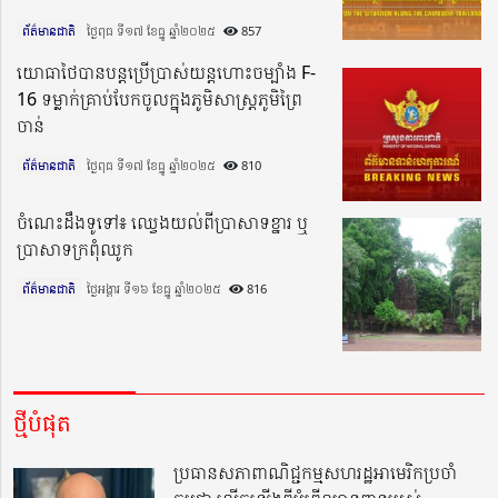
ព័ត៌មានជាតិ
ថ្ងៃពុធ ទី១៧ ខែធ្នូ ឆ្នាំ២០២៥​
857
យោធាថៃបានបន្តប្រើប្រាស់យន្តហោះចម្បាំង F-
16 ទម្លាក់គ្រាប់បែកចូលក្នុងភូមិសាស្ត្រភូមិព្រៃ
ចាន់
ព័ត៌មានជាតិ
ថ្ងៃពុធ ទី១៧ ខែធ្នូ ឆ្នាំ២០២៥​
810
ចំណេះដឹងទូទៅ៖ ឈ្វេងយល់ពីប្រាសាទខ្នារ ឬ
ប្រាសាទក្រពុំឈូក
ព័ត៌មានជាតិ
ថ្ងៃអង្គារ ទី១៦ ខែធ្នូ ឆ្នាំ២០២៥​
816
ថ្មីបំផុត
ប្រធានសភាពាណិជ្ជកម្មសហរដ្ឋអាមេរិកប្រចាំ