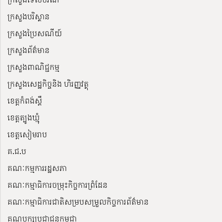
ក្រសួងបរិស្ថាន
ក្រសួងប្រៃសណីយ៍
ក្រសួងព័ត៌មាន
ក្រសួងពាណិជ្ជកម្ម
ក្រសួងសេដ្ឋកិច្ចនិង ហិរញ្ញវត្ថុ
ខេត្តកំពង់ស្ពឺ
ខេត្តត្បូងឃ្មុំ
ខេត្តសៀមរាប
គ.ជ.ប
គណៈកម្មការរដ្ឋសភា
គណៈកម្មាធិការចម្រុះកិច្ចការព្រំដែន
គណៈកម្មាធិការជាតិសម្របសម្រួលកិច្ចការព័ត៌មាន
គណបក្សប្រជាជនកម្ពុជា