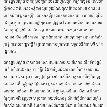
ឯកឧត្តមបណ្ឌិត បានគូសបញ្ជាក់លើទំព័រហ្វេសប៊ុក នាព្រឹកថ្ងៃទី៨ ខែសីហា
ឆ្នាំ២០២៣បែបនេះ «ខ្ញុំបាទសូមថ្លែងអំណរគុណចំពោះសម្ដេច ឯកឧត្តម​
លោក​ជំទាវ អ្នកឧកញ៉ា លោកឧកញ៉ា លោកតាលោកយាយ លោកអ៊ំ ពូមីង
បងប្អូន ក្មួយៗប្រជាពលរដ្ឋខ្មែរគ្រប់មជ្ឈដ្ឋាន ដែលបានផ្ញើសារអបអរសាទរ​
ចំពោះរូបខ្ញុំ ក្នុងឱកាសដែល ព្រះករុណាព្រះបាទសម្ដេចព្រះបរមនាថ
នរោត្តម សីហមុនី ព្រះមហាក្សត្រ នៃព្រះរាជាណាចក្រកម្ពុជា បានចាត់តាំង
រូបខ្ញុំ ជានាយករដ្ឋមន្ត្រី នៃព្រះរាជាណាចក្រកម្ពុជា សម្រាប់នីតិកាលទី៧ នៃ
រដ្ឋសភា»។
ឯកឧត្តមបណ្ឌិត បានចាត់ទុកសារអបអរសាទរនេះ គឺជាការលើកទឹកចិត្តដ៏
មហិមា​ចំពោះឯកឧត្តម។ ទន្ទឹមនឹងការថ្លែងអំណរគុណ ចំពោះសារអបអរ
សាទរនេះ ឯកឧត្តម បានប្តេជ្ញាចិត្តខិតខំឱ្យអស់ពីសមត្ថភាព ដើម្បីបំពេញ
បេសកកម្មដ៏ឧត្តុង្គឧត្តម​ថ្លៃថ្លានេះ ក្នុងការបម្រើជាតិ មាតុភូមិ និងប្រជាជន
តាមរយៈការថែរក្សាឱ្យបានជាដាច់ខាត នូវសុខសន្តិភាព ស្ថិរភាព និងការ
ជំរុញការអភិវឌ្ឍប្រទេស ប្រកបដោយបរិយាបន្ន សំដៅធ្វើយ៉ាងណាពង្រឹង
កំណើនសេដ្ឋកិច្ចជាតិ និងលើកកម្ពស់ជីវភាពរស់នៅរបស់ប្រជាជន ក៏ដូចជា