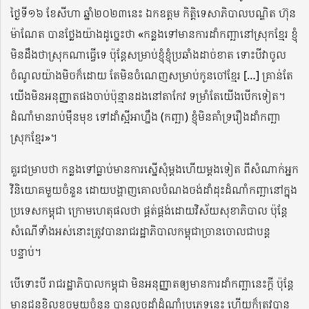
ថ្ងៃទី១៦ ខែសីហា ឆ្នាំ២០២៣នេះ ឯកឧត្តម កិត្តិទេសាភិបាលបណ្ឌិត ហ៊ុន
ម៉ាណែត បានថ្លែងយ៉ាងដូច្នេះថា «កន្លងទៅមានការដាំកញ្ឆានៅស្រុកខ្មែរ ខ្ញុំ
មិនដឹងថាស្រុកណាធ្វើទេ ប៉ុន្ដែសម្រាប់ខ្ញុំខ្ញុំប្រឆាំងដាច់ខាត ទោះបីវាចូល
ចំណូលយ៉ាងមិចក៏ដោយ តែមិនចំណេញសម្រាប់កូនចៅខ្មែរ […] គ្រាន់តែ
យើងមិនអនុញ្ញាតផងចាប់ប៉ុន្មានដងនៅតាកែវ ទម្រាំតែយើងបើកទៀត។
ដំណាំមានរាប់ម៉ឺនមុខ ទៅដាំស្អីអាហ្នឹង (កញ្ឆា) ខ្ញុំមិនគាំទ្ររឿងដាំកញ្ឆា
ស្រុកខ្មែរ»។
គួរជម្រាបថា កន្លងទៅធ្លាប់មានការស្នើសុំម្ដងហើយម្ដងទៀត ពីសំណាក់អ្នក
វិនិយោគមួយចំនួន ដោយបង្ហាញគោលបំណងចង់ដាំដុះដំណាំកញ្ឆានៅក្នុង
ប្រទេសកម្ពុជា ក្រោមហេតុផលថា ផ្គត់ផ្គង់ដោយវិស័យសុខាភិបាល ប៉ុន្ដែ
សំណើទាំងអស់នោះត្រូវបានរាជរដ្ឋាភិបាលកម្ពុជាច្រានចោលជាបន្ដ
បន្ទាប់។
បើទោះបី រាជរដ្ឋាភិបាលកម្ពុជា មិនអនុញ្ញាតឲ្យមានការដាំកញ្ឆានេះក្ដី ប៉ុន្ដែ
មានជនខិលខូចមួយចំនួន បានលួចដាំដំណាំប្រភេទនេះ ហើយក៏ត្រូវបាន