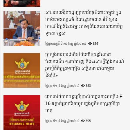
សហភាពអឺរ៉ុបបង្ហាញការគាំទ្រចំពោះកម្ពុជាក្នុង
ការងារមនុស្សធម៌ និងបន្តតាមដាន អំពីស្ថាន
ការណ៍វិវត្តន៍នៃជម្លោះតាមព្រំដែនដោយយកចិត្ត
ទុកដាក់ខ្ពស់
ថ្ងៃព្រហស្បតិ៍ ទី១៨ ខែធ្នូ ឆ្នាំ២០២៥
816
ក្រសួងការពារជាតិ៖ ថៃនៅតែបន្តរំលោភ
បំពានលើបទឈប់បាញ់ និង«សេចក្តីថ្លែងការណ៍
រួមស្តីពីកិច្ចព្រមព្រៀង សន្តិភាព រវាងកម្ពុជា
និងថៃ»
ថ្ងៃពុធ ទី១៧ ខែធ្នូ ឆ្នាំ២០២៥
853
យោធាថៃបានបន្តប្រើប្រាស់យន្តហោះចម្បាំង F-
16 ទម្លាក់គ្រាប់បែកចូលក្នុងភូមិសាស្ត្រភូមិព្រៃ
ចាន់
ថ្ងៃពុធ ទី១៧ ខែធ្នូ ឆ្នាំ២០២៥
805