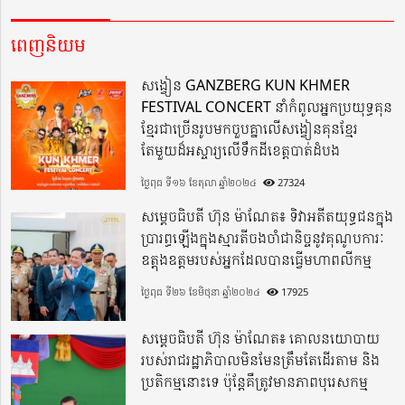
ពេញនិយម
សង្វៀន GANZBERG KUN KHMER
FESTIVAL CONCERT នាំកំពូលអ្នកប្រយុទ្ធគុន
ខ្មែរជាច្រើនរូបមកចួបគ្នាលើសង្វៀនគុនខ្មែរ
តែមួយដ៏អស្ចារ្យលើទឹកដីខេត្តបាត់ដំបង
ថ្ងៃពុធ ទី១៦ ខែតុលា ឆ្នាំ២០២៤
27324
សម្តេចធិបតី ហ៊ុន ម៉ាណែត៖ ទិវាអតីតយុទ្ធជនក្នុង
ប្រារព្ធឡើងក្នុងស្មារតីចងចាំជានិច្ចនូវគុណូបការៈ
ឧត្តុងឧត្តមរបស់អ្នកដែលបានធ្វើមហាពលីកម្ម
ថ្ងៃពុធ ទី២៦ ខែមិថុនា ឆ្នាំ២០២៤
17925
សម្តេចធិបតី ហ៊ុន ម៉ាណែត៖ គោលនយោបាយ
របស់រាជរដ្ឋាភិបាលមិនមែនត្រឹមតែដើរតាម និង
ប្រតិកម្មនោះទេ ប៉ុន្តែគឺត្រូវមានភាពបុរេសកម្ម