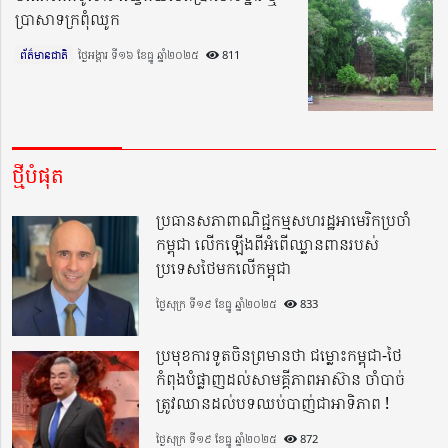
ប្រាសាទក្រពុំឈូក
ព័ត៌មានជាតិ
ថ្ងៃអង្គារ ទី១៦ ខែធ្នូ ឆ្នាំ២០២៥​
811
ថ្មីបំផុត
ប្រធានសភាពាណិជ្ជកម្មសហរដ្ឋអាមេរិកប្រចាំ
កម្ពុជា លើកឡើងពីអំពើឈ្លានពានរបស់
ប្រទេសថៃមកលើកម្ពុជា
ថ្ងៃសុក្រ ទី១៩ ខែធ្នូ ឆ្នាំ២០២៥
833
ប្រមុខការទូតចិនព្រមានថា ជម្លោះកម្ពុជា-ថៃ
កំពុងបំផ្លាញដល់សាមគ្គីភាពអាស៊ាន ចាំបាច់
ត្រូវឈានដល់បទឈប់បាញ់ជាអាទិភាព !
ថ្ងៃសុក្រ ទី១៩ ខែធ្នូ ឆ្នាំ២០២៥
872