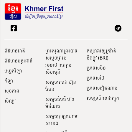
ព័ត៌មានជាតិ
ព្រះករុណាព្រះបាទ
គម្រោងខ្សែក្រវ៉ាត់
សម្តេចព្រះប
និងផ្លូវ (BRI)
ព័ត៌មានអន្តរជាតិ
រមនាថ នរោត្តម
ប្រទេសចិន
បច្ចេកវិទ្យា
សីហមុនី
ប្រទេសថៃ
កីឡា
សម្តេចតេជោ ហ៊ុន
ប្រទេសវៀតណាម
សែន
សុខភាព
សមុទ្រចិនខាងត្បូង
សម្ដេចធិបតី ហ៊ុន
សិល្បៈ
ម៉ាណែត
សម្ដេចក្រឡាហោម
ស ខេង