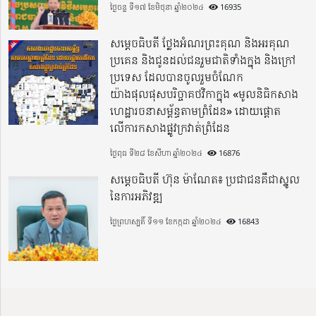
ថ្ងៃចន្ទ ទី១៧ ខែមិថុនា ឆ្នាំ២០២៤
16935
សម្តេចធិបតី ថ្លែងអំណរព្រះគុណ និងអរគុណ
ប្រគេន និងជូនដល់ជនរួមជាតិទាំងក្នុង​ និងក្រៅ
ប្រទេស​ ដែលបានចូលរួមចំណែក
យ៉ាងផុលផុសបរិច្ចាគថវិកាក្នុង «មូលនិធិកសាង
ហេដ្ឋារចនាសម្ព័ន្ធតាមព្រំដែន» ដោយផ្ដោត
លើការកសាងផ្លូវក្រវាត់ព្រំដែន
ថ្ងៃពុធ ទី២៨ ខែសីហា ឆ្នាំ២០២៤
16876
សម្តេចធិបតី ហ៊ុន ម៉ាណែត៖ ប្រជាជនគឺជាស្នូល
នៃការអភិវឌ្ឍ
ថ្ងៃព្រហស្បតិ៍ ទី១១ ខែកក្កដា ឆ្នាំ២០២៤
16843