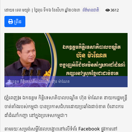
ដោយ៖ ទេព មយូរ៉ា ​​ | ថ្ងៃពុធ ទី១៦ ខែសីហា ឆ្នាំ២០២៣
ព័ត៌មានជាតិ
3612
ព្រីន
ឯកឧត្តម កិត្តិទេសាភិបាលបណ្ឌិត ហ៊ុន ម៉ាណែត
(ភ្នំពេញ)៖ ឯកឧត្តម កិត្តិទេសាភិបាលបណ្ឌិត ហ៊ុន ម៉ាណែត នាយករដ្ឋមន្ដ្រី
ចាត់តាំងរបស់កម្ពុជា បានប្រកាសជំហរដោយប្រឆាំងដាច់ខាត ចំពោះការ
ដាំដំណាំកញ្ឆា នៅក្នុងប្រទេសកម្ពុជា។
តាមរយៈសម្រង់សម្ដីដែលបង្ហោះនៅលើទំព័រ Facebook ផ្លូវការនៅ