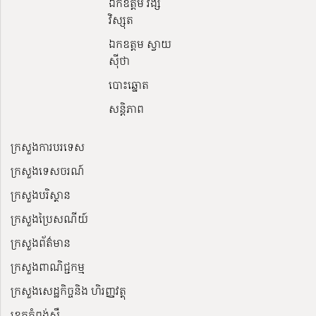
ឯកឧត្តម វង្សី
វិស្សុត
ឯកឧត្តម ស្វាយ
ស៊ីថា
បោះឆ្នោត
សន្តិភាព
ក្រសួងការបរទេស
ក្រសួងទេសចរណ៍
ក្រសួងបរិស្ថាន
ក្រសួងប្រៃសណីយ៍
ក្រសួងព័ត៌មាន
ក្រសួងពាណិជ្ជកម្ម
ក្រសួងសេដ្ឋកិច្ចនិង ហិរញ្ញវត្ថុ
ខេត្តកំពង់ស្ពឺ