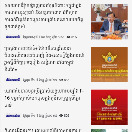
សហភាពអឺរ៉ុបបង្ហាញការគាំទ្រចំពោះកម្ពុជាក្នុង
ការងារមនុស្សធម៌ និងបន្តតាមដាន អំពីស្ថាន
ការណ៍វិវត្តន៍នៃជម្លោះតាមព្រំដែនដោយយកចិត្ត
ទុកដាក់ខ្ពស់
ព័ត៌មានជាតិ
ថ្ងៃព្រហស្បតិ៍ ទី១៨ ខែធ្នូ ឆ្នាំ២០២៥​
816
ក្រសួងការពារជាតិ៖ ថៃនៅតែបន្តរំលោភ
បំពានលើបទឈប់បាញ់ និង«សេចក្តីថ្លែងការណ៍
រួមស្តីពីកិច្ចព្រមព្រៀង សន្តិភាព រវាងកម្ពុជា
និងថៃ»
ព័ត៌មានជាតិ
ថ្ងៃពុធ ទី១៧ ខែធ្នូ ឆ្នាំ២០២៥​
853
យោធាថៃបានបន្តប្រើប្រាស់យន្តហោះចម្បាំង F-
16 ទម្លាក់គ្រាប់បែកចូលក្នុងភូមិសាស្ត្រភូមិព្រៃ
ចាន់
ព័ត៌មានជាតិ
ថ្ងៃពុធ ទី១៧ ខែធ្នូ ឆ្នាំ២០២៥​
805
ចំណេះដឹងទូទៅ៖ ឈ្វេងយល់ពីប្រាសាទខ្នារ ឬ