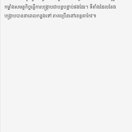
កម្លាំងសមត្ថកិច្ចធ្វើការបង្ក្រាបជាបន្ដបន្ទាប់ផងដែរ។ ទីតាំងដែលតែង
បង្ក្រាបបាននាពេលកន្លងទៅ ភាគច្រើននៅខេត្តតាកែវ៕