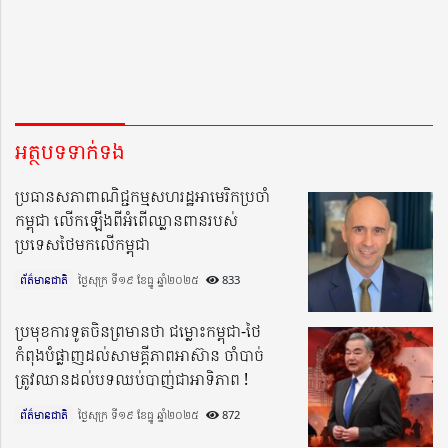
អត្ថបទទាក់ទង
ប្រធានសភាពាណិជ្ជកម្មសហរដ្ឋអាមេរិកប្រចាំ
កម្ពុជា លើកឡើងពីអំពើឈ្លានពានរបស់
ប្រទេសថៃមកលើកម្ពុជា
ព័ត៌មានជាតិ
ថ្ងៃសុក្រ ទី១៩ ខែធ្នូ ឆ្នាំ២០២៥​
833
ប្រមុខការទូតចិនព្រមានថា ជម្លោះកម្ពុជា-ថៃ
កំពុងបំផ្លាញដល់សាមគ្គីភាពអាស៊ាន ចាំបាច់
ត្រូវឈានដល់បទឈប់បាញ់ជាអាទិភាព !
ព័ត៌មានជាតិ
ថ្ងៃសុក្រ ទី១៩ ខែធ្នូ ឆ្នាំ២០២៥​
872