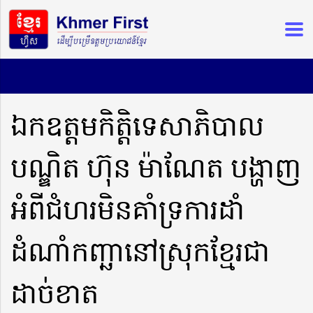
ឯកឧត្តមកិតិ្តទេសាភិបាល
បណ្ឌិត ហ៊ុន ម៉ាណែត បង្ហាញ
អំពីជំហរមិនគាំទ្រការដាំ
ដំណាំកញ្ឆានៅស្រុកខ្មែរជា
ដាច់ខាត