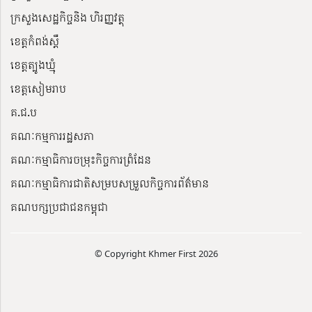
ក្រសួងសេដ្ឋកិច្ចនិង ហិរញ្ញវត្ថុ
ខេត្តកំពង់ស្ពឺ
ខេត្តត្បូងឃ្មុំ
ខេត្តសៀមរាប
គ.ជ.ប
គណៈកម្មការរដ្ឋសភា
គណៈកម្មាធិការចម្រុះកិច្ចការព្រំដែន
គណៈកម្មាធិការជាតិសម្របសម្រួលកិច្ចការព័ត៌មាន
គណបក្សប្រជាជនកម្ពុជា
© Copyright Khmer First 2026