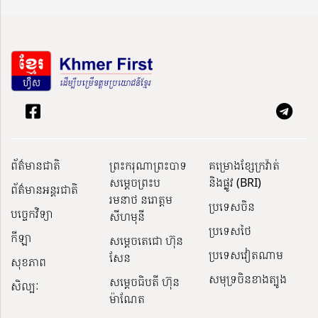
ព័ត៌មានជាតិ
ព្រះករុណាព្រះបាទ
គម្រោងខ្សែក្រវ៉ាត់
សម្តេចព្រះប
និងផ្លូវ (BRI)
ព័ត៌មានអន្តរជាតិ
រមនាថ នរោត្តម
ប្រទេសចិន
បច្ចេកវិទ្យា
សីហមុនី
ប្រទេសថៃ
កីឡា
សម្តេចតេជោ ហ៊ុន
ប្រទេសវៀតណាម
សែន
សុខភាព
សមុទ្រចិនខាងត្បូង
សម្ដេចធិបតី ហ៊ុន
សិល្បៈ
ម៉ាណែត