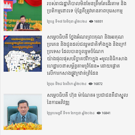
របស់រាជរដ្ឋាភិបាលមិនមែនត្រឹមតែដើរតាម និង
ប្រតិកម្មនោះទេ ប៉ុន្តែគឺត្រូវមានភាពបុរេសកម្ម
ថ្ងៃចន្ទ ទី១៧ ខែមិថុនា ឆ្នាំ២០២៤
16931
សម្តេចធិបតី ថ្លែងអំណរព្រះគុណ និងអរគុណ
ប្រគេន និងជូនដល់ជនរួមជាតិទាំងក្នុង​ និងក្រៅ
ប្រទេស​ ដែលបានចូលរួមចំណែក
យ៉ាងផុលផុសបរិច្ចាគថវិកាក្នុង «មូលនិធិកសាង
ហេដ្ឋារចនាសម្ព័ន្ធតាមព្រំដែន» ដោយផ្ដោត
លើការកសាងផ្លូវក្រវាត់ព្រំដែន
ថ្ងៃពុធ ទី២៨ ខែសីហា ឆ្នាំ២០២៤
16872
សម្តេចធិបតី ហ៊ុន ម៉ាណែត៖ ប្រជាជនគឺជាស្នូល
នៃការអភិវឌ្ឍ
ថ្ងៃព្រហស្បតិ៍ ទី១១ ខែកក្កដា ឆ្នាំ២០២៤
16841