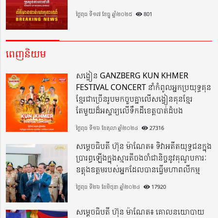
ថ្ងៃពុធ ទី១៧ ខែធ្នូ ឆ្នាំ២០២៥
801
ពេញនិយម
សង្វៀន GANZBERG KUN KHMER
FESTIVAL CONCERT នាំកំពូលអ្នកប្រយុទ្ធគុន
ខ្មែរជាច្រើនរូបមកចួបគ្នាលើសង្វៀនគុនខ្មែរ
តែមួយដ៏អស្ចារ្យលើទឹកដីខេត្តបាត់ដំបង
ថ្ងៃពុធ ទី១៦ ខែតុលា ឆ្នាំ២០២៤
27316
សម្តេចធិបតី ហ៊ុន ម៉ាណែត៖ ទិវាអតីតយុទ្ធជនក្នុង
ប្រារព្ធឡើងក្នុងស្មារតីចងចាំជានិច្ចនូវគុណូបការៈ
ឧត្តុងឧត្តមរបស់អ្នកដែលបានធ្វើមហាពលីកម្ម
ថ្ងៃពុធ ទី២៦ ខែមិថុនា ឆ្នាំ២០២៤
17920
សម្តេចធិបតី ហ៊ុន ម៉ាណែត៖ គោលនយោបាយ