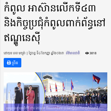
កំពូល អាស៊ានលើកទី៤៣
និងកិច្ចប្រជុំកំពូលពាក់ព័ន្ធនៅ
ឥណ្ឌូនេស៊ី
ដោយ៖ ទេព មយូរ៉ា ​​ | ថ្ងៃចន្ទ ទី៤ ខែកញ្ញា ឆ្នាំ២០២៣
ព័ត៌មានជាតិ
3818
ព្រីន
សម្តេចមហាបវរធិបតី ហ៊ុន ម៉ាណែត និងលោកជំទាវ បានអញ្ជើញចាកចេញពីរាជធានី