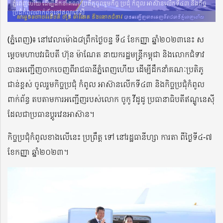
ភ្នំពេញហើយ ដើម្បីដឹកនាំគណៈប្រតិភូចូលរួមកិច្ច ប្រជុំ កំពូល អាស៊ានលើកទី៤៣ និងកិច្ច
ប្រជុំកំពូលពាក់ព័ន្ធនៅឥណ្ឌូនេស៊ី
(ភ្នំពេញ)៖ នៅវេលាម៉ោង៨ព្រឹកថ្ងៃចន្ទ ទី៤ ខែកញ្ញា ឆ្នាំ២០២៣នេះ ស
ម្តេចមហាបវរធិបតី ហ៊ុន ម៉ាណែត នាយករដ្ឋមន្ត្រីកម្ពុជា និងលោកជំទាវ
បានអញ្ជើញចាកចេញពីរាជធានីភ្នំពេញហើយ ដើម្បីដឹកនាំគណៈប្រតិភូ
ជាន់ខ្ពស់ ចូលរួមកិច្ចប្រជុំ កំពូល អាស៊ានលើកទី៤៣ និងកិច្ចប្រជុំកំពូល
ពាក់ព័ន្ធ តបតាមការអញ្ជើញរបស់លោក ចូកូ វីដូដូ ប្រធានាធិបតីឥណ្ឌូនេស៊ី
ដែលជាប្រធានប្តូរវេនអាស៊ាន។
កិច្ចប្រជុំកំពូលខាងលើនេះ ប្រព្រឹត្ត ទៅ នៅរដ្ឋធានីហ្សា ការតា ពីថ្ងៃទី៤-៧
ខែកញ្ញា ឆ្នាំ២០២៣។