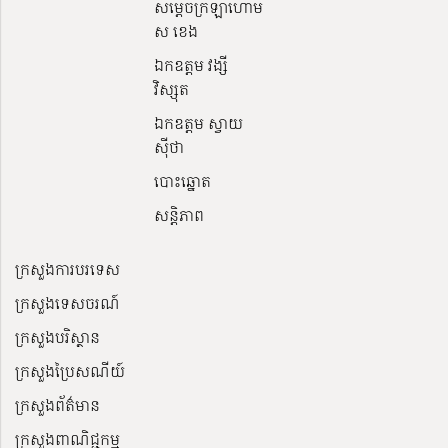
សម្ដេចក្រឡាហោម
ស ខេង
ឯកឧត្តម វង្សី
វិស្សុត
ឯកឧត្តម ស្វាយ
ស៊ីថា
បោះឆ្នោត
សន្តិភាព
ក្រសួងការបរទេស
ក្រសួងទេសចរណ៍
ក្រសួងបរិស្ថាន
ក្រសួងប្រៃសណីយ៍
ក្រសួងព័ត៌មាន
ក្រសួងពាណិជ្ជកម្ម