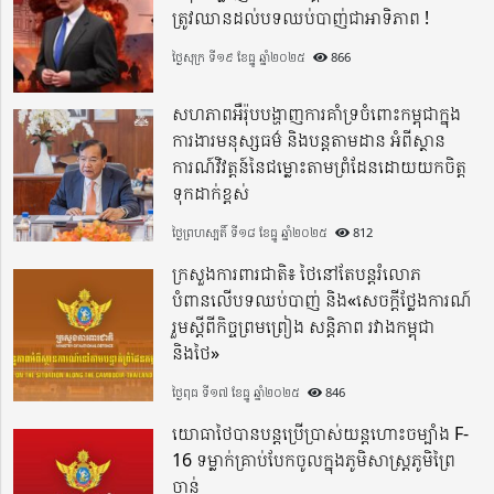
ត្រូវឈានដល់បទឈប់បាញ់ជាអាទិភាព !
ថ្ងៃសុក្រ ទី១៩ ខែធ្នូ ឆ្នាំ២០២៥
866
សហភាពអឺរ៉ុបបង្ហាញការគាំទ្រចំពោះកម្ពុជាក្នុង
ការងារមនុស្សធម៌ និងបន្តតាមដាន អំពីស្ថាន
ការណ៍វិវត្តន៍នៃជម្លោះតាមព្រំដែនដោយយកចិត្ត
ទុកដាក់ខ្ពស់
ថ្ងៃព្រហស្បតិ៍ ទី១៨ ខែធ្នូ ឆ្នាំ២០២៥
812
ក្រសួងការពារជាតិ៖ ថៃនៅតែបន្តរំលោភ
បំពានលើបទឈប់បាញ់ និង«សេចក្តីថ្លែងការណ៍
រួមស្តីពីកិច្ចព្រមព្រៀង សន្តិភាព រវាងកម្ពុជា
និងថៃ»
ថ្ងៃពុធ ទី១៧ ខែធ្នូ ឆ្នាំ២០២៥
846
យោធាថៃបានបន្តប្រើប្រាស់យន្តហោះចម្បាំង F-
16 ទម្លាក់គ្រាប់បែកចូលក្នុងភូមិសាស្ត្រភូមិព្រៃ
ចាន់