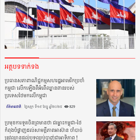
អត្ថបទទាក់ទង
ប្រធានសភាពាណិជ្ជកម្មសហរដ្ឋអាមេរិកប្រចាំ
កម្ពុជា លើកឡើងពីអំពើឈ្លានពានរបស់
ប្រទេសថៃមកលើកម្ពុជា
ព័ត៌មានជាតិ
ថ្ងៃសុក្រ ទី១៩ ខែធ្នូ ឆ្នាំ២០២៥​
829
ប្រមុខការទូតចិនព្រមានថា ជម្លោះកម្ពុជា-ថៃ
កំពុងបំផ្លាញដល់សាមគ្គីភាពអាស៊ាន ចាំបាច់
ត្រូវឈានដល់បទឈប់បាញ់ជាអាទិភាព !