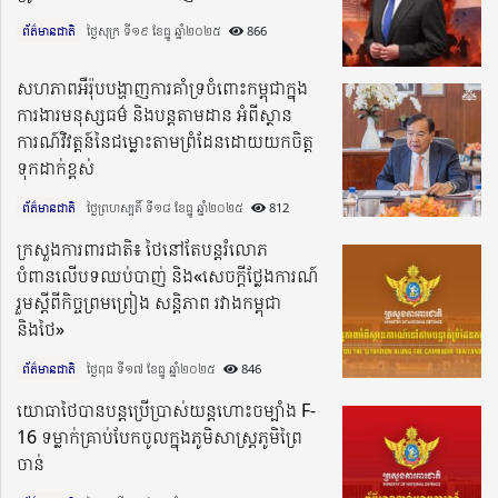
ព័ត៌មានជាតិ
ថ្ងៃសុក្រ ទី១៩ ខែធ្នូ ឆ្នាំ២០២៥​
866
សហភាពអឺរ៉ុបបង្ហាញការគាំទ្រចំពោះកម្ពុជាក្នុង
ការងារមនុស្សធម៌ និងបន្តតាមដាន អំពីស្ថាន
ការណ៍វិវត្តន៍នៃជម្លោះតាមព្រំដែនដោយយកចិត្ត
ទុកដាក់ខ្ពស់
ព័ត៌មានជាតិ
ថ្ងៃព្រហស្បតិ៍ ទី១៨ ខែធ្នូ ឆ្នាំ២០២៥​
812
ក្រសួងការពារជាតិ៖ ថៃនៅតែបន្តរំលោភ
បំពានលើបទឈប់បាញ់ និង«សេចក្តីថ្លែងការណ៍
រួមស្តីពីកិច្ចព្រមព្រៀង សន្តិភាព រវាងកម្ពុជា
និងថៃ»
ព័ត៌មានជាតិ
ថ្ងៃពុធ ទី១៧ ខែធ្នូ ឆ្នាំ២០២៥​
846
យោធាថៃបានបន្តប្រើប្រាស់យន្តហោះចម្បាំង F-
16 ទម្លាក់គ្រាប់បែកចូលក្នុងភូមិសាស្ត្រភូមិព្រៃ
ចាន់