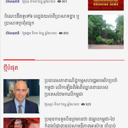
ព័ត៌មានជាតិ
ថ្ងៃពុធ ទី១៧ ខែធ្នូ ឆ្នាំ២០២៥​
801
ចំណេះដឹងទូទៅ៖ ឈ្វេងយល់ពីប្រាសាទខ្នារ ឬ
ប្រាសាទក្រពុំឈូក
ព័ត៌មានជាតិ
ថ្ងៃអង្គារ ទី១៦ ខែធ្នូ ឆ្នាំ២០២៥​
805
ថ្មីបំផុត
ប្រធានសភាពាណិជ្ជកម្មសហរដ្ឋអាមេរិកប្រចាំ
កម្ពុជា លើកឡើងពីអំពើឈ្លានពានរបស់
ប្រទេសថៃមកលើកម្ពុជា
ថ្ងៃសុក្រ ទី១៩ ខែធ្នូ ឆ្នាំ២០២៥
829
ប្រមុខការទូតចិនព្រមានថា ជម្លោះកម្ពុជា-ថៃ
កំពុងបំផ្លាញដល់សាមគ្គីភាពអាស៊ាន ចាំបាច់