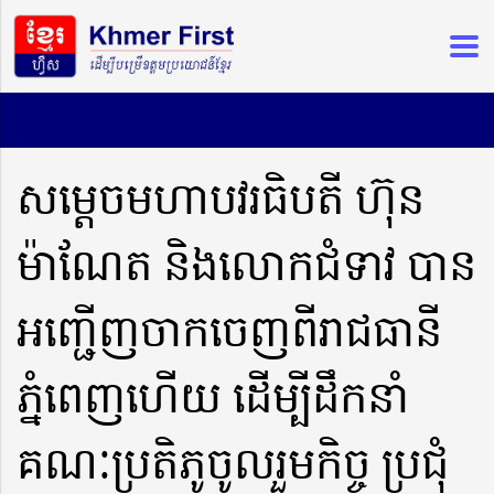
សម្តេចមហាបវរធិបតី ហ៊ុន
ម៉ាណែត និងលោកជំទាវ បាន
អញ្ជើញចាកចេញពីរាជធានី
ភ្នំពេញហើយ ដើម្បីដឹកនាំ
គណៈប្រតិភូចូលរួមកិច្ច ប្រជុំ