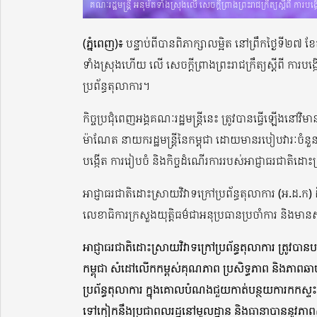
គណៈរដ្ឋមន្រ្តី អនុម័តទាំងស្រុងលើ សេចក្តីព្រាងព្រះរាជក្រឹត្យស្តីពី កា
(ភ្នំពេញ)៖
បន្ទាប់ពីបានពិភាក្សាលម្អិត នៅព្រឹកថ្ងៃទី២៧ ខែ
ទាំងស្រុងហើយ លើ សេចក្តីព្រាងព្រះរាជក្រឹត្យស្តីពី ការប
ប្រព័ន្ធតុលាការ។
កិច្ចប្រជុំពេញអង្គគណៈរដ្ឋមន្រ្តីនេះ ត្រូវបានធ្វើឡើងនៅវ
ម៉ាណែត នាយករដ្ឋមន្រ្តីនៃកម្ពុជា ដោយមានរបៀបវារៈចំនួន៤ 
បង្កើត ការរៀបចំ និងកិច្ចដំណើរការរបស់អាជ្ញាធរជាតិដោះស
អាជ្ញាធរជាតិដោះស្រាយវិវាទក្រៅប្រព័ន្ធតុលាការ (អ.ដ.ក) 
លេខាធិការក្រសួងយុត្តិធម៌ជាអនុប្រធានប្រចាំការ និងម
អាជ្ញាធរជាតិដោះស្រាយវិវាទក្រៅប្រព័ន្ធតុលាការ ត្រូវបា
កម្ពុជា សំដៅលើកកម្ពស់គុណភាព ប្រសិទ្ធភាព និងភាពឆា
ប្រព័ន្ធតុលាការ ក្នុងគោលបំណងជួយកាត់បន្ថយការកកស្ទះ
ទៅកៀកនឹងប្រជាពលរដ្ឋនៅមូលដ្ឋាន និងធានាបាននូវភាពសុខ