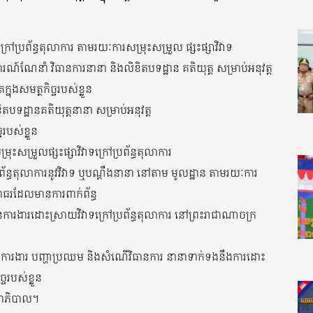
រៅប្រព័ន្ធតុលាការ តាមរយៈការសម្រុះសម្រួល ផ្សះផ្សាវិវាទ
ែនាំ វិធានការនានា និងលិខិតបទដ្ឋាន គតិយុត្ត សម្រាប់អនុវត្ត
្នុងសមត្ថកិច្ចរបស់ខ្លួន
ិតបទដ្ឋានគតិយុត្តនានា សម្រាប់អនុវត្ត
ចរបស់ខ្លួន
ះសម្រួលផ្សះផ្សាវិវាទក្រៅប្រព័ន្ធតុលាការ
្រព័ន្ធតុលាការនូវវិវាទ ឬបណ្តឹងនានា នៅតាម មូលដ្ឋាន តាមរយៈការ
ធរដែលមានការពាក់ព័ន្ធ
ៃការងារដោះស្រាយវិវាទក្រៅប្រព័ន្ធតុលាការ នៅព្រះរាជាណាចក្រ
ភាពការងារ បញ្ហាប្រឈម និងសំណើវិធានការ នានាទាក់ទងនឹងការដោះ
្ចរបស់ខ្លួន
្ឋាភិបាល។