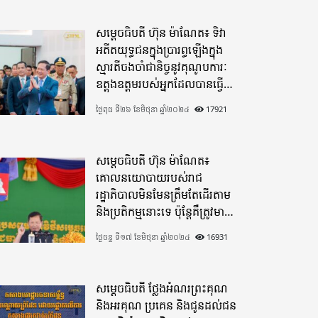
សម្តេចធិបតី ហ៊ុន ម៉ាណែត៖ ទិវា
អតីតយុទ្ធជនក្នុងប្រារព្ធឡើងក្នុង
ស្មារតីចងចាំជានិច្ចនូវគុណូបការៈ
ឧត្តុងឧត្តមរបស់អ្នកដែលបានធ្វើ
មហាពលីកម្ម
ថ្ងៃពុធ ទី២៦ ខែមិថុនា ឆ្នាំ២០២៤
17921
សម្តេចធិបតី ហ៊ុន ម៉ាណែត៖
គោលនយោបាយរបស់រាជ
រដ្ឋាភិបាលមិនមែនត្រឹមតែដើរតាម
និងប្រតិកម្មនោះទេ ប៉ុន្តែគឺត្រូវមាន
ភាពបុរេសកម្ម
ថ្ងៃចន្ទ ទី១៧ ខែមិថុនា ឆ្នាំ២០២៤
16931
សម្តេចធិបតី ថ្លែងអំណរព្រះគុណ
និងអរគុណ ប្រគេន និងជូនដល់ជន