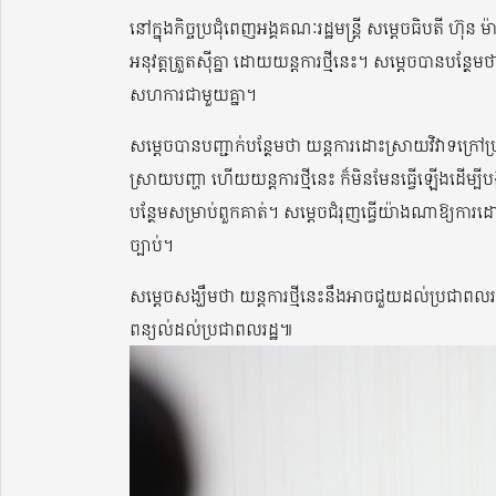
នៅក្នុងកិច្ចប្រជុំពេញអង្គគណៈរដ្ឋមន្រ្តី សម្តេចធិបតី ហ៊
អនុវត្តត្រួតស៊ីគ្នា ដោយយន្តការថ្មីនេះ។ សម្តេចបានបន្ថែមថ
សហការជាមួយគ្នា។
សម្តេចបានបញ្ជាក់បន្ថែមថា យន្តការដោះស្រាយវិវាទក្រៅប្រ
ស្រាយបញ្ហា ហើយយន្តការថ្មីនេះ ក៏មិនមែនធ្វើឡើងដើម្បីបង្ខ
បន្ថែមសម្រាប់ពួកគាត់។ សម្តេចជំរុញធ្វើយ៉ាងណាឱ្យការដោ
ច្បាប់។
សម្តេចសង្ឃឹមថា យន្តការថ្មីនេះនឹងអាចជួយដល់ប្រជាពលរដ
ពន្យល់ដល់ប្រជាពលរដ្ឋ៕