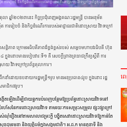
របង្កើត ការរៀបចំ និងកិច្ចដំណើរការរបស់អាជ្ញាធរជាតិដោះស្រាយ វិវាទក្រៅប្រព័ន្ធតុលាការ
តុលា ឆ្នាំ២០២៣នេះ កិច្ចប្រជុំពេញអង្គគណៈរដ្ឋមន្រ្តី បានអនុម័ត
ង្កើត ការរៀបចំ និងកិច្ចដំណើរការរបស់អាជ្ញាធរជាតិដោះស្រាយ វិវាទក្រៅ
ិមានសន្តិភាព ក្រោមអធិបតីភាពដ៏ខ្ពង់ខ្ពស់របស់ សម្តេចមហាបវរធិបតី ហ៊ុន
ក្នុងនោះមានរបៀបវារៈទី១ គឺ សេចក្តីព្រាងព្រះរាជក្រឹត្យស្តីពី ការ
្រាយ វិវាទក្រៅប្រព័ន្ធតុលាការ។
ព
ដឹកនាំដោយឧបនាយករដ្ឋមន្រ្តី១រូប មានអនុប្រធាន៤រូប ក្នុងនោះ រដ្ឋ
ានសមាជិក៧រូប។
នបង្កើតឡើងដើម្បីជាយន្តការបំពេញបន្ថែមឱ្យប្រព័ន្ធដោះស្រាយវិវាទនៅ
ប់រហ័សនៃការដោះស្រាយវិវាទ តាមរយៈការសម្រុះសម្រួល ផ្សះផ្សាក្រៅ
សំណុំរឿងនៅតាមសាលាជម្រះក្តី បង្ខិតសេវាដោះស្រាយវិវាទឱ្យកាន់តែ
ដុមរមនា និងយុត្តិធម៌ក្នុងសង្គមជាតិ។ អ.ដ.ក មានតួនាទី និង