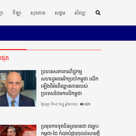
្យា
កីឡា
សុខភាព
សង្គម
សិល្បៈ
ីបំផុត
ប្រធានសភាពាណិជ្ជកម្ម
សហរដ្ឋអាមេរិកប្រចាំកម្ពុជា លើក
ឡើងពីអំពើឈ្លានពានរបស់
ប្រទេសថៃមកលើកម្ពុជា
ថ្ងៃសុក្រ ទី១៩ ខែធ្នូ ឆ្នាំ២០២៥
829
ប្រមុខការទូតចិនព្រមានថា ជម្លោះ
កម្ពុជា-ថៃ កំពុងបំផ្លាញដល់សាមគ្គី