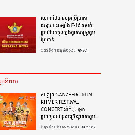
យោធាថៃបានបន្តប្រើប្រាស់
យន្តហោះចម្បាំង F-16 ទម្លាក់
គ្រាប់បែកចូលក្នុងភូមិសាស្ត្រភូមិ
ព្រៃចាន់
ថ្ងៃពុធ ទី១៧ ខែធ្នូ ឆ្នាំ២០២៥
801
េញនិយម
សង្វៀន GANZBERG KUN
KHMER FESTIVAL
CONCERT នាំកំពូលអ្នក
ប្រយុទ្ធគុនខ្មែរជាច្រើនរូបមកចួប
គ្នាលើសង្វៀនគុនខ្មែរតែមួយដ៏
ថ្ងៃពុធ ទី១៦ ខែតុលា ឆ្នាំ២០២៤
27317
អស្ចារ្យលើទឹកដីខេត្តបាត់ដំបង