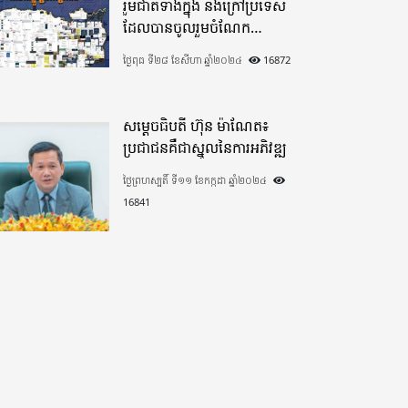
រួមជាតិទាំងក្នុង​ និងក្រៅប្រទេស​
ដែលបានចូលរួមចំណែក
យ៉ាងផុលផុសបរិច្ចាគថវិកាក្នុង
ថ្ងៃពុធ ទី២៨ ខែសីហា ឆ្នាំ២០២៤
16872
«មូលនិធិកសាងហេដ្ឋារចនាសម្ព័ន្ធ
តាមព្រំដែន» ដោយផ្ដោតលើការ
កសាងផ្លូវក្រវាត់ព្រំដែន
សម្តេចធិបតី ហ៊ុន ម៉ាណែត៖
ប្រជាជនគឺជាស្នូលនៃការអភិវឌ្ឍ
ថ្ងៃព្រហស្បតិ៍ ទី១១ ខែកក្កដា ឆ្នាំ២០២៤
16841