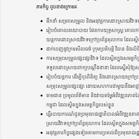
ភារកិច្ច ដូចខាងក្រោម៖
ដឹកនាំ សម្របសម្រួល និងអនុវត្តការដោះស្រាយវិវាទក្
រៀបចំគោលនយោបាយ ផែនការយុទ្ធសាស្ត្រ គោលការណ៍ណ
យន្តការដោះស្រាយវិវាទក្រៅប្រព័ន្ធតុលាការ ដែលស្ថិតក
ដាក់ចេញនូវក្រមសីលធម៌ ក្រុមប្រតិបត្តិ វិធាន និងលិខ
ការសម្រុះសម្រួលផ្សះផ្សាវិវាទ ដែលស្ថិតក្នុងសមត្ថកិច្
ទទួលដោះស្រាយពាក្យបណ្ដឹងនានា ដែលស្នើសុំឱ្យសម្រុ
រៀបចំយន្តការ ដើម្បីចុះពិនិត្យ និងដោះស្រាយក្រៅប
សម្រុះសម្រួលផ្សះផ្សា ដោយសហការជាមួយនឹងអាជ្ញា
តាមដាន ប្រមូលព័ត៌មាន និងវាយតម្លៃអំពីវឌ្ឍនភាពន
កម្ពុជា ដែលស្ថិតក្នុងសមត្ថកិច្ចរបស់ខ្លួន
ធ្វើរបាយការណ៍ជូនប្រមុខរាជរដ្ឋាភិបាលអំពីវឌ្ឍន
ស្រាយវិវាទក្រៅប្រព័ន្ធតុលាការ ដែលស្ថិតក្នុងសមត្ថកិច
អនុវត្តភារកិច្ចផ្សេងទៀតតាមការប្រគល់ពីប្រមុខរាជរដ