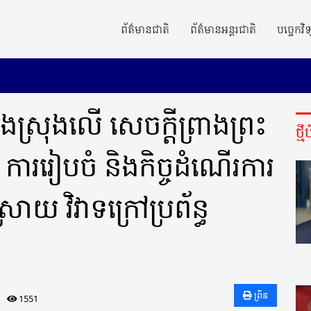
ព័ត៌មានជាតិ
ព័ត៌មានអន្តរជាតិ
បច្ចេកវិទ
ាំងស្រុងលើ សេចក្តីព្រាងព្រះ
ថ្ម
កើត ការរៀបចំ និងកិច្ចដំណើរការ
រាយ វិវាទក្រៅប្រព័ន្ធ
ព្រីន
1551