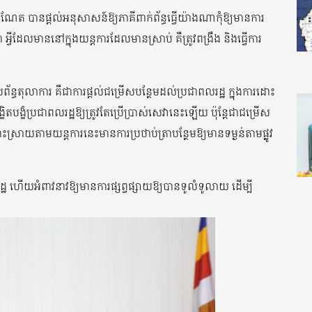
ុន ម៉ាណែត បានផ្តល់អនុសាសន៍ឱ្យភាគីពាក់ព័ន្ធធ្វើយ៉ាងណាកុំឱ្យមានការ
ា អ្វីដែលមាននៅក្នុងយន្តការដែលមានស្រាប់ គឺត្រូវពង្រឹង និងធ្វើការ
ព័ន្ធតុលាការ គឺជាការផ្តល់ជម្រើសបន្ថែមដល់ប្រជាពលរដ្ឋ ក្នុងការដោះ
ិតបង្ខំប្រជាពលរដ្ឋឱ្យត្រូវតែប្រើប្រាស់សេវានេះឡើយ ប៉ុន្តែជាជម្រើស
ះស្រាយតាមយន្តការនេះមានការប្រថាប់ត្រាបន្ថែមឱ្យមានទម្ងន់តាមផ្លូវ
្ឋ ហើយអំពាវនាវឱ្យមានការផ្សព្វផ្សាយឱ្យបានទូលំទូលាយ ដើម្បី