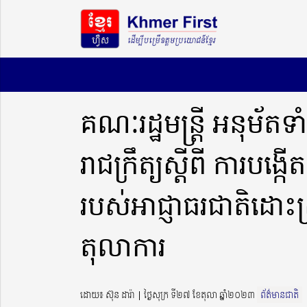
គណៈរដ្ឋមន្រ្តី អនុម័តទ
រាជក្រឹត្យស្តីពី ការបង្
របស់អាជ្ញាធរជាតិដោះស្
តុលាការ
ដោយ៖ ស៊ុន ដារ៉ា ​​ | ថ្ងៃសុក្រ ទី២៧ ខែតុលា ឆ្នាំ២០២៣
ព័ត៌មានជាតិ