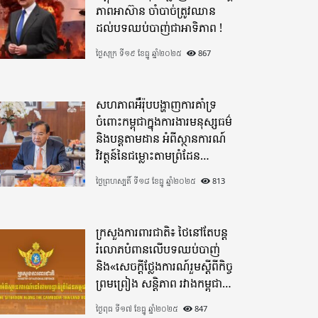
ភាពអាស៊ាន ចាំបាច់ត្រូវឈាន
ដល់បទឈប់បាញ់ជាអាទិភាព !
ថ្ងៃសុក្រ ទី១៩ ខែធ្នូ ឆ្នាំ២០២៥
867
សហភាពអឺរ៉ុបបង្ហាញការគាំទ្រ
ចំពោះកម្ពុជាក្នុងការងារមនុស្សធម៌
និងបន្តតាមដាន អំពីស្ថានការណ៍
វិវត្តន៍នៃជម្លោះតាមព្រំដែន
ដោយយកចិត្តទុកដាក់ខ្ពស់
ថ្ងៃព្រហស្បតិ៍ ទី១៨ ខែធ្នូ ឆ្នាំ២០២៥
813
ក្រសួងការពារជាតិ៖ ថៃនៅតែបន្ត
រំលោភបំពានលើបទឈប់បាញ់
និង«សេចក្តីថ្លែងការណ៍រួមស្តីពីកិច្ច
ព្រមព្រៀង សន្តិភាព រវាងកម្ពុជា
និងថៃ»
ថ្ងៃពុធ ទី១៧ ខែធ្នូ ឆ្នាំ២០២៥
847