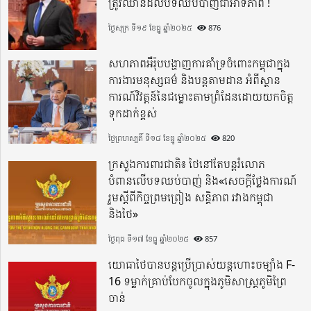
ត្រូវឈានដល់បទឈប់បាញ់ជាអាទិភាព !
ថ្ងៃសុក្រ ទី១៩ ខែធ្នូ ឆ្នាំ២០២៥
876
សហភាពអឺរ៉ុបបង្ហាញការគាំទ្រចំពោះកម្ពុជាក្នុង
ការងារមនុស្សធម៌ និងបន្តតាមដាន អំពីស្ថាន
ការណ៍វិវត្តន៍នៃជម្លោះតាមព្រំដែនដោយយកចិត្ត
ទុកដាក់ខ្ពស់
ថ្ងៃព្រហស្បតិ៍ ទី១៨ ខែធ្នូ ឆ្នាំ២០២៥
820
ក្រសួងការពារជាតិ៖ ថៃនៅតែបន្តរំលោភ
បំពានលើបទឈប់បាញ់ និង«សេចក្តីថ្លែងការណ៍
រួមស្តីពីកិច្ចព្រមព្រៀង សន្តិភាព រវាងកម្ពុជា
និងថៃ»
ថ្ងៃពុធ ទី១៧ ខែធ្នូ ឆ្នាំ២០២៥
857
យោធាថៃបានបន្តប្រើប្រាស់យន្តហោះចម្បាំង F-
16 ទម្លាក់គ្រាប់បែកចូលក្នុងភូមិសាស្ត្រភូមិព្រៃ
ចាន់