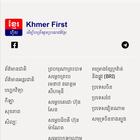
ព័ត៌មានជាតិ
ព្រះករុណាព្រះបាទ
គម្រោងខ្សែក្រវ៉ាត់
សម្តេចព្រះប
និងផ្លូវ (BRI)
ព័ត៌មានអន្តរជាតិ
រមនាថ នរោត្តម
ប្រទេសចិន
បច្ចេកវិទ្យា
សីហមុនី
ប្រទេសថៃ
កីឡា
សម្តេចតេជោ ហ៊ុន
ប្រទេសវៀតណាម
សែន
សុខភាព
សមុទ្រចិនខាងត្បូង
សម្ដេចធិបតី ហ៊ុន
សិល្បៈ
ម៉ាណែត
សម្ដេចក្រឡាហោម