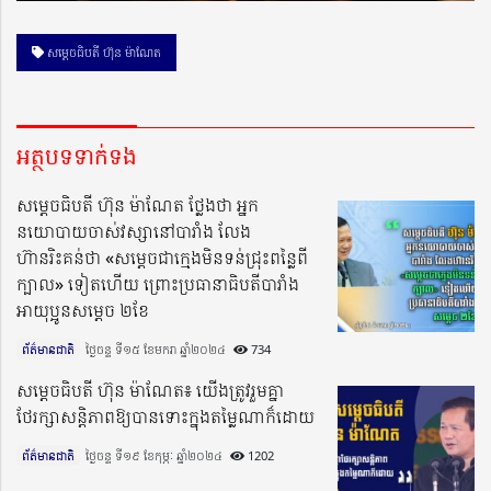
សម្ដេចធិបតី ហ៊ុន ម៉ាណែត
អត្ថបទទាក់ទង
សម្តេចធិបតី ហ៊ុន ម៉ាណែត ថ្លែងថា អ្នក
នយោបាយចាស់វស្សានៅបារាំង លែង
ហ៊ានរិះគន់ថា «សម្តេចជាក្មេងមិនទន់ជ្រុះពន្លៃពី
ក្បាល» ទៀតហើយ ព្រោះប្រធានាធិបតីបារាំង
អាយុប្អូនសម្តេច ២ខែ
ព័ត៌មានជាតិ
ថ្ងៃចន្ទ ទី១៥ ខែមករា ឆ្នាំ២០២៤​
734
សម្តេចធិបតី ហ៊ុន ម៉ាណែត៖ យើងត្រូវរួមគ្នា
ថែរក្សាសន្តិភាពឱ្យបានទោះក្នុងតម្លៃណាក៏ដោយ
ព័ត៌មានជាតិ
ថ្ងៃចន្ទ ទី១៩ ខែកុម្ភៈ ឆ្នាំ២០២៤​
1202