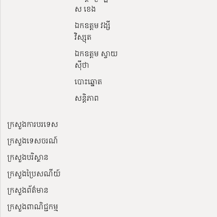
ស ខេង
ឯកឧត្តម វង្សី
វិស្សុត
ឯកឧត្តម ស្វាយ
ស៊ីថា
បោះឆ្នោត
សន្តិភាព
ក្រសួងការបរទេស
ក្រសួងទេសចរណ៍
ក្រសួងបរិស្ថាន
ក្រសួងប្រៃសណីយ៍
ក្រសួងព័ត៌មាន
ក្រសួងពាណិជ្ជកម្ម