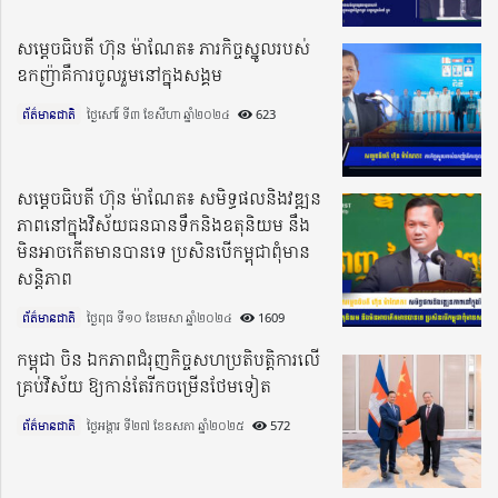
សម្តេចធិបតី ហ៊ុន ម៉ាណែត៖ ភារកិច្ចស្នូលរបស់
ឧកញ៉ាគឺការចូលរួមនៅក្នុងសង្គម
ព័ត៌មានជាតិ
ថ្ងៃសៅរ៍ ទី៣ ខែសីហា ឆ្នាំ២០២៤​
623
សម្តេចធិបតី ហ៊ុន ម៉ាណែត៖ សមិទ្ធផលនិងវឌ្ឍន
ភាពនៅក្នុងវិស័យធនធានទឹកនិងឧតុនិយម នឹង
មិនអាចកើតមានបានទេ ប្រសិនបើកម្ពុជាពុំមាន
សន្តិភាព
ព័ត៌មានជាតិ
ថ្ងៃពុធ ទី១០ ខែមេសា ឆ្នាំ២០២៤​
1609
កម្ពុជា ចិន ឯកភាពជំរុញកិច្ចសហប្រតិបត្តិការលើ
គ្រប់វិស័យ ឱ្យកាន់តែរីកចម្រើនថែមទៀត
ព័ត៌មានជាតិ
ថ្ងៃអង្គារ ទី២៧ ខែឧសភា ឆ្នាំ២០២៥​
572