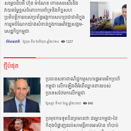
សម្តេចធិបតី ហ៊ុន ម៉ាណែត កោតសរសើរនិង
វាយតម្លៃខ្ពស់ចំពោះការគាំទ្រនិងកិច្ចសហ
ប្រតិបត្តិការរបស់ប្រព័ន្ធអង្គការសហប្រជាជាតិក្នុង
ការរួមចំណែកយ៉ាងសំខាន់ក្នុងការអភិវឌ្ឍសង្គម-
សេដ្ឋកិច្ចកម្ពុជា
ព័ត៌មានជាតិ
ថ្ងៃពុធ ទី៥ ខែមិថុនា ឆ្នាំ២០២៤​
1227
ថ្មីបំផុត
ប្រធានសភាពាណិជ្ជកម្មសហរដ្ឋអាមេរិកប្រចាំ
កម្ពុជា លើកឡើងពីអំពើឈ្លានពានរបស់
ប្រទេសថៃមកលើកម្ពុជា
ថ្ងៃសុក្រ ទី១៩ ខែធ្នូ ឆ្នាំ២០២៥
840
ប្រមុខការទូតចិនព្រមានថា ជម្លោះកម្ពុជា-ថៃ
កំពុងបំផ្លាញដល់សាមគ្គីភាពអាស៊ាន ចាំបាច់