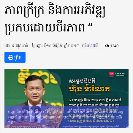
ភាពក្រីក្រ និងការអភិវឌ្ឍ
ប្រកបដោយចីរភាព “
ដោយ៖ ស៊ុន ដារ៉ា ​​ | ថ្ងៃអង្គារ ទី១៤ ខែវិច្ឆិកា ឆ្នាំ២០២៣
ព័ត៌មានជាតិ
1240
ព្រីន
សម្តេចធិបតី ហ៊ុន ម៉ាណែត៖ ” រាជរដ្ឋាភិបាលបានបង្កើតនូវបរិយាបន្នអំណយផល និងលក្ខ
ខណ្ឌចាំបាច់ជាច្រើនដើម្បីរួមចំណែកកាត់បន្ថយភាពក្រីក្រ និងការអភិវឌ្ឍប្រកបដោយចីរ
ភាព “