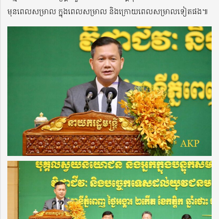
មុនពេលសម្រាល ក្នុងពេលសម្រាល និងក្រោយពេលសម្រាលទៀតផង៕