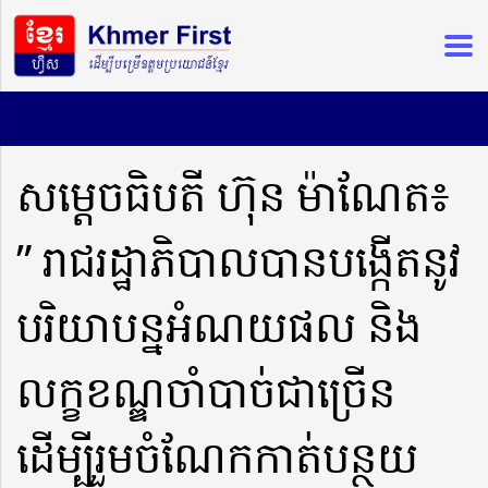
សម្តេចធិបតី ហ៊ុន ម៉ាណែត៖
” រាជរដ្ឋាភិបាលបានបង្កើតនូវ
បរិយាបន្នអំណយផល និង
លក្ខខណ្ឌចាំបាច់ជាច្រើន
ដើម្បីរួមចំណែកកាត់បន្ថយ