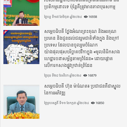
ប្រតិកម្មនោះទេ ប៉ុន្តែគឺត្រូវមានភាពបុរេសកម្ម
ថ្ងៃចន្ទ ទី១៧ ខែមិថុនា ឆ្នាំ២០២៤
16938
សម្តេចធិបតី ថ្លែងអំណរព្រះគុណ និងអរគុណ
ប្រគេន និងជូនដល់ជនរួមជាតិទាំងក្នុង​ និងក្រៅ
ប្រទេស​ ដែលបានចូលរួមចំណែក
យ៉ាងផុលផុសបរិច្ចាគថវិកាក្នុង «មូលនិធិកសាង
ហេដ្ឋារចនាសម្ព័ន្ធតាមព្រំដែន» ដោយផ្ដោត
លើការកសាងផ្លូវក្រវាត់ព្រំដែន
ថ្ងៃពុធ ទី២៨ ខែសីហា ឆ្នាំ២០២៤
16879
សម្តេចធិបតី ហ៊ុន ម៉ាណែត៖ ប្រជាជនគឺជាស្នូល
នៃការអភិវឌ្ឍ
ថ្ងៃព្រហស្បតិ៍ ទី១១ ខែកក្កដា ឆ្នាំ២០២៤
16850