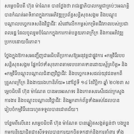
សម្តេចធិបតី ហ៊ុន ម៉ាណែត បានថ្លែងថា រាជរដ្ឋាភិបាលកម្ពុជាគ្រប់ៗអណត្តិ
បានកំណត់អាទិភាពក្នុងការអភិវឌ្ឍប្រព័ន្ធសន្តិសុខសង្គម និងបណ្តុះ
បណ្តាលបច្ចេកទេសនិងវិជ្ជាជីវៈ សំដៅលើកកម្ពស់កម្រិតជីវភាពរបស់ប្រជា
ពលរដ្ឋ ដែលចូលរួមចំណែកក្នុងការកាត់បន្ថយភាពក្រីក្រ និងការអភិវឌ្ឍ
ប្រកបដោយចីរភាព។
ថ្លែងក្នុងឱកាសអញ្ជើញជាអធិបតីប្រកាសឱ្យអនុវត្តជាផ្លូវការ «កម្មវិធីរបប
សន្តិសុខសង្គម ផ្នែកថែទាំសុខភាពតាមរបបភាគទានដោយស្ម័គ្រចិត្ត» និង
«កម្មវិធីបណ្តុះបណ្តាលជំនាញវិជ្ជាជីវៈ និងបច្ចេកទេសដល់យុវជនមកពី
គ្រួសារក្រីក្រ និងងាយរងហានិភ័យ» នៅថ្ងៃទី ១៤ ខែវិច្ឆិកា ឆ្នាំ ២០២៣ ស
ម្តេចធិបតី ហ៊ុន ម៉ាណែត បានអបអរសាទរ និងកោតសរសើរដល់ក្រសួង
ការងារ និងបណ្តុះបណ្តាលវិជ្ជាជីវៈ និងអ្នកពាក់ព័ន្ធទាំងអស់ដែលបាន
រៀបចំកម្មវិធីនេះរហូតទទួលបានជោគជ័យ។
បន្ថែមពីលើនេះ សម្តេចធិបតី ហ៊ុន ម៉ាណែត បានឆ្លៀតសង្កត់ធ្ងន់ថា បងប្អូន
កម្មករនិយោជិតជាស្រ្តីទទួលបានការយកចិត្តទុកដាក់និងការគាំពារ ទាំង