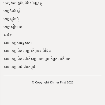
ក្រសួងសេដ្ឋកិច្ចនិង ហិរញ្ញវត្ថុ
ខេត្តកំពង់ស្ពឺ
ខេត្តត្បូងឃ្មុំ
ខេត្តសៀមរាប
គ.ជ.ប
គណៈកម្មការរដ្ឋសភា
គណៈកម្មាធិការចម្រុះកិច្ចការព្រំដែន
គណៈកម្មាធិការជាតិសម្របសម្រួលកិច្ចការព័ត៌មាន
គណបក្សប្រជាជនកម្ពុជា
© Copyright Khmer First 2026