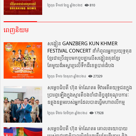
ថ្ងៃពុធ ទី១៧ ខែធ្នូ ឆ្នាំ២០២៥
810
ពេញនិយម
សង្វៀន GANZBERG KUN KHMER
FESTIVAL CONCERT នាំកំពូលអ្នកប្រយុទ្ធគុន
ខ្មែរជាច្រើនរូបមកចួបគ្នាលើសង្វៀនគុនខ្មែរ
តែមួយដ៏អស្ចារ្យលើទឹកដីខេត្តបាត់ដំបង
ថ្ងៃពុធ ទី១៦ ខែតុលា ឆ្នាំ២០២៤
27329
សម្តេចធិបតី ហ៊ុន ម៉ាណែត៖ ទិវាអតីតយុទ្ធជនក្នុង
ប្រារព្ធឡើងក្នុងស្មារតីចងចាំជានិច្ចនូវគុណូបការៈ
ឧត្តុងឧត្តមរបស់អ្នកដែលបានធ្វើមហាពលីកម្ម
ថ្ងៃពុធ ទី២៦ ខែមិថុនា ឆ្នាំ២០២៤
17928
សម្តេចធិបតី ហ៊ុន ម៉ាណែត៖ គោលនយោបាយ
របស់រាជរដ្ឋាភិបាលមិនមែនត្រឹមតែដើរតាម និង