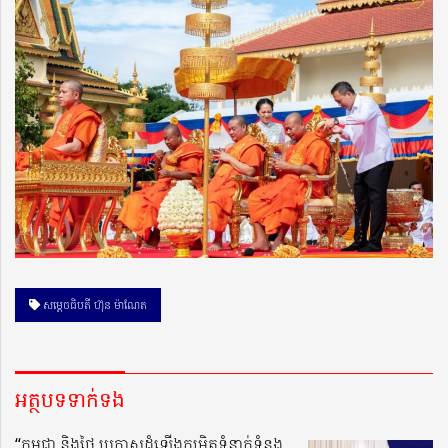
សម្ដេចធិបតី ហ៊ុន ម៉ាណែត
អត្ថបទទាក់ទង
“កម្ពុជា និងថៃ ប្រកាសដំឡើងកម្រិតទំនាក់ទំនង