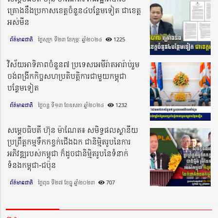
គ្រោងនឹងប្រកាសខេត្តចំនួន៤បន្ថែមទៀត ជាខេត្ត
អស់មីន
ព័ត៌មានជាតិ
ថ្ងៃសុក្រ ទី២៣ ខែកុម្ភៈ ឆ្នាំ២០២៤​
1225
វិស័យអាទិភាពចំនួន៧ ប្រទេសអេមីរ៉ាតអារ៉ាប់រួម
ចង់ពង្រីកកិច្ចសហប្រតិបត្តិការជាមួយកម្ពុជា
បន្ថែមទៀត
ព័ត៌មានជាតិ
ថ្ងៃចន្ទ ទី១៣ ខែឧសភា ឆ្នាំ២០២៤​
1232
សម្តេចធិបតី ហ៊ុន ម៉ាណែត៖ សមិទ្ធផលស្ថានីយ
ប្រព្រឹត្តកម្មទឹកកខ្វក់ជើងឯក ជានិម្មិតរូបនៃការ
អភិវឌ្ឍរបស់កម្ពុជា ក៏ដូចជានិម្មិតរូបនៃទំនាក់
ទំនងកម្ពុជា-ជប៉ុន
ព័ត៌មានជាតិ
ថ្ងៃពុធ ទី២៧ ខែធ្នូ ឆ្នាំ២០២៣​
707