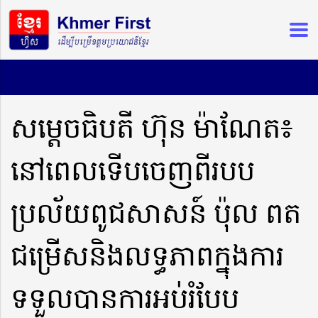
សម្តេចធិបតី ហ៊ុន ម៉ាណែត៖
នៅពេលទើបចេញពីរបប
ប្រល័យពូជសាសន៍ ប៉ុល ពត
ជម្រើសនិងលទ្ធភាពក្នុងការ
ទទួលបានការអប់រំបែប