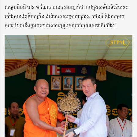
សម្តេចធិបតី ហ៊ុន ម៉ាណែត បានគូសបញ្ជាក់ថា នៅក្នុងសម័យទំនើបនេះ
យើងមានជម្រើសច្រើន ជាពិសេសសម្រាប់យុវជន យុវនារី និងសម្រាប់
កុមារ ដែលនឹងក្លាយទៅជាសសរទ្រូងសម្រាប់ប្រទេសជាតិយើង៕