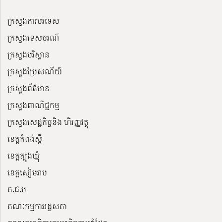
ក្រសួងការបរទេស
ក្រសួងទេសចរណ៍
ក្រសួងបរិស្ថាន
ក្រសួងប្រៃសណីយ៍
ក្រសួងព័ត៌មាន
ក្រសួងពាណិជ្ជកម្ម
ក្រសួងសេដ្ឋកិច្ចនិង ហិរញ្ញវត្ថុ
ខេត្តកំពង់ស្ពឺ
ខេត្តត្បូងឃ្មុំ
ខេត្តសៀមរាប
គ.ជ.ប
គណៈកម្មការរដ្ឋសភា