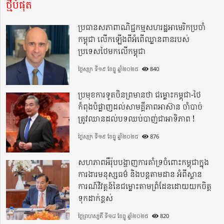
ថ្មីបំផុត
ប្រធានសភាពាណិជ្ជកម្មសហរដ្ឋអាមេរិកប្រចាំ
កម្ពុជា លើកឡើងពីអំពើឈ្លានពានរបស់
ប្រទេសថៃមកលើកម្ពុជា
ថ្ងៃសុក្រ ទី១៩ ខែធ្នូ ឆ្នាំ២០២៥
840
ប្រមុខការទូតចិនព្រមានថា ជម្លោះកម្ពុជា-ថៃ
កំពុងបំផ្លាញដល់សាមគ្គីភាពអាស៊ាន ចាំបាច់
ត្រូវឈានដល់បទឈប់បាញ់ជាអាទិភាព !
ថ្ងៃសុក្រ ទី១៩ ខែធ្នូ ឆ្នាំ២០២៥
876
សហភាពអឺរ៉ុបបង្ហាញការគាំទ្រចំពោះកម្ពុជាក្នុង
ការងារមនុស្សធម៌ និងបន្តតាមដាន អំពីស្ថាន
ការណ៍វិវត្តន៍នៃជម្លោះតាមព្រំដែនដោយយកចិត្ត
ទុកដាក់ខ្ពស់
ថ្ងៃព្រហស្បតិ៍ ទី១៨ ខែធ្នូ ឆ្នាំ២០២៥
820