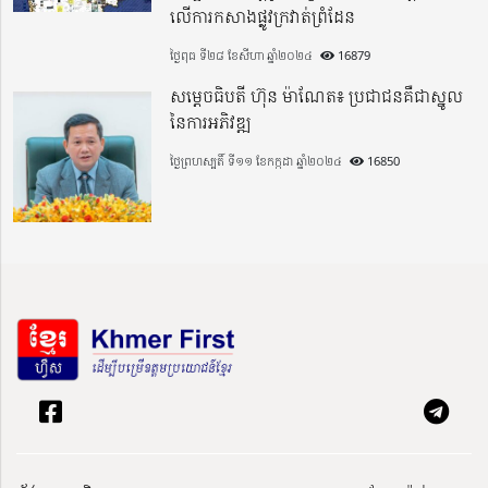
លើការកសាងផ្លូវក្រវាត់ព្រំដែន
ថ្ងៃពុធ ទី២៨ ខែសីហា ឆ្នាំ២០២៤
16879
សម្តេចធិបតី ហ៊ុន ម៉ាណែត៖ ប្រជាជនគឺជាស្នូល
នៃការអភិវឌ្ឍ
ថ្ងៃព្រហស្បតិ៍ ទី១១ ខែកក្កដា ឆ្នាំ២០២៤
16850