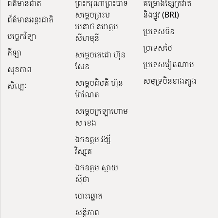
ព័ត៌មានជាតិ
ព្រះករុណាព្រះបាទ
គម្រោងខ្សែក្រវ៉ាត់
សម្តេចព្រះប
និងផ្លូវ (BRI)
ព័ត៌មានអន្តរជាតិ
រមនាថ នរោត្តម
ប្រទេសចិន
បច្ចេកវិទ្យា
សីហមុនី
ប្រទេសថៃ
កីឡា
សម្តេចតេជោ ហ៊ុន
ប្រទេសវៀតណាម
សែន
សុខភាព
សមុទ្រចិនខាងត្បូង
សម្ដេចធិបតី ហ៊ុន
សិល្បៈ
ម៉ាណែត
សម្ដេចក្រឡាហោម
ស ខេង
ឯកឧត្តម វង្សី
វិស្សុត
ឯកឧត្តម ស្វាយ
ស៊ីថា
បោះឆ្នោត
សន្តិភាព