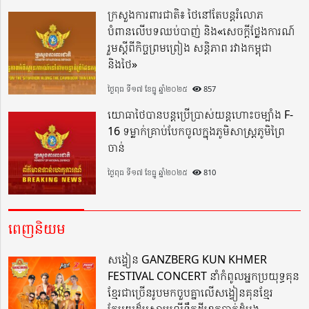
ក្រសួងការពារជាតិ៖ ថៃនៅតែបន្តរំលោភ
បំពានលើបទឈប់បាញ់ និង«សេចក្តីថ្លែងការណ៍
រួមស្តីពីកិច្ចព្រមព្រៀង សន្តិភាព រវាងកម្ពុជា
និងថៃ»
ថ្ងៃពុធ ទី១៧ ខែធ្នូ ឆ្នាំ២០២៥
857
យោធាថៃបានបន្តប្រើប្រាស់យន្តហោះចម្បាំង F-
16 ទម្លាក់គ្រាប់បែកចូលក្នុងភូមិសាស្ត្រភូមិព្រៃ
ចាន់
ថ្ងៃពុធ ទី១៧ ខែធ្នូ ឆ្នាំ២០២៥
810
ពេញនិយម
សង្វៀន GANZBERG KUN KHMER
FESTIVAL CONCERT នាំកំពូលអ្នកប្រយុទ្ធគុន
ខ្មែរជាច្រើនរូបមកចួបគ្នាលើសង្វៀនគុនខ្មែរ
តែមួយដ៏អស្ចារ្យលើទឹកដីខេត្តបាត់ដំបង