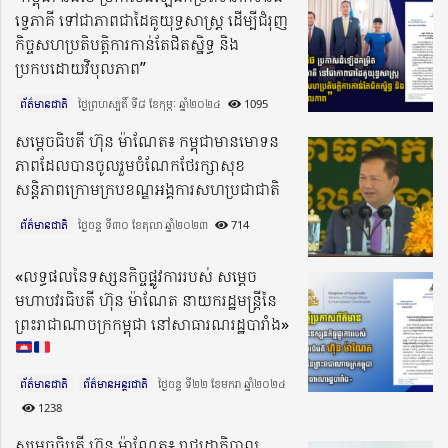
ទ្វេភាគី ទៅជាភាពជាដៃគូយុទ្ធសាស្ត្រ ដើម្បីជំរុញ
កិច្ចសហប្រតិបត្តិការកាន់តែជិតស្និទ្ធ និង
ប្រកបដោយវិបុលភាព”
ព័ត៌មានជាតិ
ថ្ងៃព្រហស្បតិ៍ ទី៨ ខែកុម្ភៈ ឆ្នាំ២០២៤​
1095
សម្ដេចធិបតី ហ៊ុន ម៉ាណែត៖ កម្ពុជាមានមោទន
ភាពដែលបានចូលរួមចំណែកថែរក្សាសុខ
សន្តិភាពក្រោមក្របខណ្ឌអង្គការសហប្រជាជាតិ
ព័ត៌មានជាតិ
ថ្ងៃចន្ទ ទី៣០ ខែតុលា ឆ្នាំ២០២៣​
714
«លទ្ធផលនៃទស្សនកិច្ចផ្លូវការរបស់ សម្ដេច
មហាបវរធិបតី ហ៊ុន ម៉ាណែត នាយករដ្ឋមន្រ្ដីនៃ
ព្រះរាជាណាចក្រកម្ពុជា នៅសាធារណរដ្ឋបារាំង»
ព័ត៌មានជាតិ
ព័ត៌មានអន្តរជាតិ
ថ្ងៃចន្ទ ទី២២ ខែមករា ឆ្នាំ២០២៤​
1238
សម្តេចធិបតី ហ៊ុន ម៉ាណែត៖ រាជរដ្ឋាភិបាល