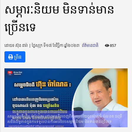
សម្ភារៈនិយម មិនទាន់មាន
ច្រើនទេ
ដោយ៖ ស៊ុន ដារ៉ា ​​ | ថ្ងៃសុក្រ ទី១៧ ខែវិច្ឆិកា ឆ្នាំ២០២៣
ព័ត៌មានជាតិ
857
ព្រីន
សម្តេចធិបតី ហ៊ុន ម៉ាណែត៖ នៅពេលទើបចេញពីរបបប្រល័យពូជសាសន៍ ប៉ុល ពត ជម្រើ
សនិងលទ្ធភាពក្នុងការទទួលបានការអប់រំបែបសម្ភារៈនិយម មិនទាន់មានច្រើនទេ