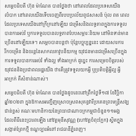
សម្តេចធិបតី ហ៊ុន ម៉ាណែត បានថ្លែងថា នៅពេលដែលប្រទេសយើង
លំបាក នៅពេលយើងទើបចេញពីរបបប្រល័យពូជសាសន៍ ប៉ុល ពត ពេល
ដែលប្រទេសយើងនៅក្រីក្រនៅឡើយ ជម្រើសនិងលទ្ធភាពក្នុងការទទួល
បានការអប់រំ ឬការទទួលបានលទ្ធភាពបែបសម្ភារៈនិយម នៅមិនទាន់មាន
ច្រើននៅឡើយទេ។ សម្តេចបានបន្តថា ប៉ុន្តែបច្ចុប្បន្ននេះ ដោយសារការ
រីកចម្រើន និងចរន្តនៃសាកលភាវូបនីយកម្ម យុវជនមានជម្រើសច្រើនក្នុង
ការទទួលបានការអប់រំ ទាំងល្អ ទាំងអាក្រក់ ដូច្នេះ ការសម្រេចចិត្តរបស់
យុវជននិងប្រជាពលរដ្ឋយើង ថាតើត្រូវទទួលយកអ្វី ឬប្រតិបត្តិអ្វីល្អ អ្វី
អាក្រក់ គឺសំខាន់ណាស់។
សម្តេចធិបតី ហ៊ុន ម៉ាណែត បានថ្លែងដូចនេះនៅព្រឹកថ្ងៃទី១៧ ខែវិច្ឆិកា
ឆ្នាំ២០២៣ ក្នុងឱកាសអញ្ជើញស្រោចស្រពសុគន្ធវារីប្រគេនព្រះមន្រ្តីសង្ឃ
ជាន់ខ្ពស់ គណៈមហានិកាយនៃព្រះរាជាណាចក្រកម្ពុជាចំនួន១១អង្គ
ដែលពីធីនេះប្រារពឡើង នៅវត្តមុនីសុវណ្ណ (ហៅវត្តចំពុះក្អែក) ស្ថិតក្នុង
សង្កាត់ព្រែកថ្មី ខណ្ឌច្បារអំពៅ រាជធានីភ្នំពេញ។