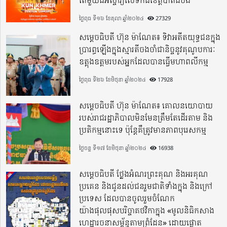
ថ្ងៃពុធ ទី១៦ ខែតុលា ឆ្នាំ២០២៤
27329
សម្តេចធិបតី ហ៊ុន ម៉ាណែត៖ ទិវាអតីតយុទ្ធជនក្នុង
ប្រារព្ធឡើងក្នុងស្មារតីចងចាំជានិច្ចនូវគុណូបការៈ
ឧត្តុងឧត្តមរបស់អ្នកដែលបានធ្វើមហាពលីកម្ម
ថ្ងៃពុធ ទី២៦ ខែមិថុនា ឆ្នាំ២០២៤
17928
សម្តេចធិបតី ហ៊ុន ម៉ាណែត៖ គោលនយោបាយ
របស់រាជរដ្ឋាភិបាលមិនមែនត្រឹមតែដើរតាម និង
ប្រតិកម្មនោះទេ ប៉ុន្តែគឺត្រូវមានភាពបុរេសកម្ម
ថ្ងៃចន្ទ ទី១៧ ខែមិថុនា ឆ្នាំ២០២៤
16938
សម្តេចធិបតី ថ្លែងអំណរព្រះគុណ និងអរគុណ
ប្រគេន និងជូនដល់ជនរួមជាតិទាំងក្នុង​ និងក្រៅ
ប្រទេស​ ដែលបានចូលរួមចំណែក
យ៉ាងផុលផុសបរិច្ចាគថវិកាក្នុង «មូលនិធិកសាង
ហេដ្ឋារចនាសម្ព័ន្ធតាមព្រំដែន» ដោយផ្ដោត