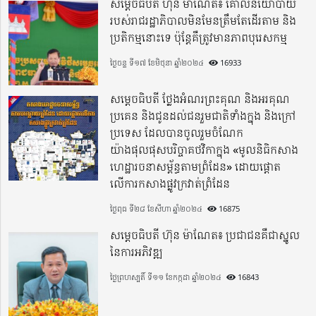
សម្តេចធិបតី ហ៊ុន ម៉ាណែត៖ គោលនយោបាយ
របស់រាជរដ្ឋាភិបាលមិនមែនត្រឹមតែដើរតាម និង
ប្រតិកម្មនោះទេ ប៉ុន្តែគឺត្រូវមានភាពបុរេសកម្ម
ថ្ងៃចន្ទ ទី១៧ ខែមិថុនា ឆ្នាំ២០២៤
16933
សម្តេចធិបតី ថ្លែងអំណរព្រះគុណ និងអរគុណ
ប្រគេន និងជូនដល់ជនរួមជាតិទាំងក្នុង​ និងក្រៅ
ប្រទេស​ ដែលបានចូលរួមចំណែក
យ៉ាងផុលផុសបរិច្ចាគថវិកាក្នុង «មូលនិធិកសាង
ហេដ្ឋារចនាសម្ព័ន្ធតាមព្រំដែន» ដោយផ្ដោត
លើការកសាងផ្លូវក្រវាត់ព្រំដែន
ថ្ងៃពុធ ទី២៨ ខែសីហា ឆ្នាំ២០២៤
16875
សម្តេចធិបតី ហ៊ុន ម៉ាណែត៖ ប្រជាជនគឺជាស្នូល
នៃការអភិវឌ្ឍ
ថ្ងៃព្រហស្បតិ៍ ទី១១ ខែកក្កដា ឆ្នាំ២០២៤
16843