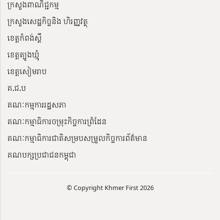
ក្រសួងពាណិជ្ជកម្ម
ក្រសួងសេដ្ឋកិច្ចនិង ហិរញ្ញវត្ថុ
ខេត្តកំពង់ស្ពឺ
ខេត្តត្បូងឃ្មុំ
ខេត្តសៀមរាប
គ.ជ.ប
គណៈកម្មការរដ្ឋសភា
គណៈកម្មាធិការចម្រុះកិច្ចការព្រំដែន
គណៈកម្មាធិការជាតិសម្របសម្រួលកិច្ចការព័ត៌មាន
គណបក្សប្រជាជនកម្ពុជា
© Copyright Khmer First 2026