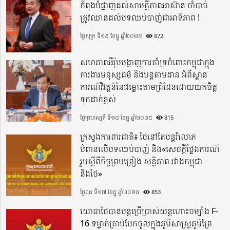
កំពុងបំផ្លាញដល់សាមគ្គីភាពអាស៊ាន ចាំបាច់
ត្រូវឈានដល់បទឈប់បាញ់ជាអាទិភាព !
ថ្ងៃសុក្រ ទី១៩ ខែធ្នូ ឆ្នាំ២០២៥
872
សហភាពអឺរ៉ុបបង្ហាញការគាំទ្រចំពោះកម្ពុជាក្នុង
ការងារមនុស្សធម៌ និងបន្តតាមដាន អំពីស្ថាន
ការណ៍វិវត្តន៍នៃជម្លោះតាមព្រំដែនដោយយកចិត្ត
ទុកដាក់ខ្ពស់
ថ្ងៃព្រហស្បតិ៍ ទី១៨ ខែធ្នូ ឆ្នាំ២០២៥
815
ក្រសួងការពារជាតិ៖ ថៃនៅតែបន្តរំលោភ
បំពានលើបទឈប់បាញ់ និង«សេចក្តីថ្លែងការណ៍
រួមស្តីពីកិច្ចព្រមព្រៀង សន្តិភាព រវាងកម្ពុជា
និងថៃ»
ថ្ងៃពុធ ទី១៧ ខែធ្នូ ឆ្នាំ២០២៥
853
យោធាថៃបានបន្តប្រើប្រាស់យន្តហោះចម្បាំង F-
16 ទម្លាក់គ្រាប់បែកចូលក្នុងភូមិសាស្ត្រភូមិព្រៃ