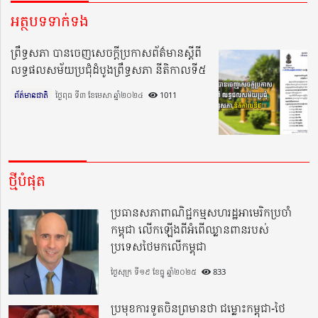
អត្ថបទទាក់ទង
ព្រឹទ្ធសភា បានចេញសេចក្តីប្រកាសព័ត៌មានស្តីពី
លទ្ធផលសម័យប្រជុំដំបូងព្រឹទ្ធសភា នីតិកាលទី៥
ព័ត៌មានជាតិ
ថ្ងៃពុធ ទី៣ ខែមេសា ឆ្នាំ២០២៤​
1011
ថ្មីបំផុត
ប្រធានសភាពាណិជ្ជកម្មសហរដ្ឋអាមេរិកប្រចាំ
កម្ពុជា លើកឡើងពីអំពើឈ្លានពានរបស់
ប្រទេសថៃមកលើកម្ពុជា
ថ្ងៃសុក្រ ទី១៩ ខែធ្នូ ឆ្នាំ២០២៥
833
ប្រមុខការទូតចិនព្រមានថា ជម្លោះកម្ពុជា-ថៃ