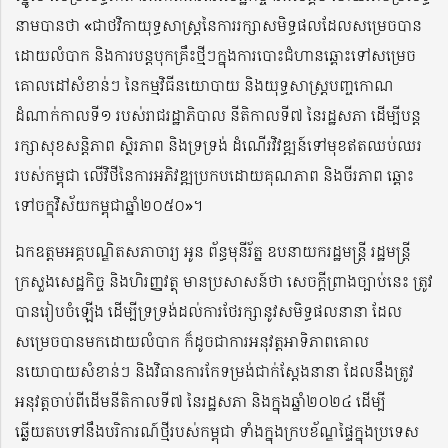
នាមបានថា «ជាថវិកាយុទ្ធសាស្រ្តនៃការរក្សាសមិទ្ធផលដែលសម្រេចបាន
ដោយលំបាក និងការបន្តបុកគ្រឹះថ្មីៗក្នុងការបោះជំហានឆ្ពោះទៅសម្រេច
គោលដៅសំខាន់ៗ នៃកម្មវិធីនយោបាយ និងយុទ្ធសាស្រ្តបញ្ចកោណ
ដំណាក់កាលទី១ របស់រាជរដ្ឋាភិបាល នីតិកាលទី៧ នៃរដ្ឋសភា ដើម្បីបន្ត
រក្សាសុខសន្តិភាព ស្ថិរភាព និងទ្រទ្រង់ ដំណើរវិវឌ្ឍន៍ទៅមុខឥតឈប់ឈរ
របស់កម្ពុជា លើវិថីនៃការអភិវឌ្ឍប្រកបដោយគុណភាព និងចីរភាព ឆ្ពោះ
ទៅចក្ខុវិស័យកម្ពុជាឆ្នាំ២០៥០»។
ឯកឧត្តមអគ្គបណ្ឌិតសភាចារ្យ អូន ព័ន្ធមុនីរ័ត្ន ឧបនាយករដ្ឋមន្រ្តី រដ្ឋមន្រ្តី
ក្រសួងសេដ្ឋកិច្ច និងហិរញ្ញវត្ថុ មានប្រសាសន៍ថា សេចក្តីព្រាងច្បាប់នេះ ត្រូវ
បានរៀបចំឡើង ដើម្បីទ្រទ្រង់ដល់ការថែរក្សានូវសមិទ្ធផលនានា ដែល
សម្រេចបានមកដោយលំបាក ក៏ដូចជាការអនុវត្តអាទិភាពគោល
នយោបាយសំខាន់ៗ និងវិធានការកែទម្រង់ជាក់ស្តែងនានា ដែលនឹងត្រូវ
អនុវត្តចាប់ពីដើមនីតិកាលទី៧ នៃរដ្ឋសភា និងក្នុងឆ្នាំ២០២៤ ដើម្បី
ឆ្លើយតបទៅនឹងបរិការណ៍ថ្មីរបស់កម្ពុជា ទាំងក្នុងក្របខ័ណ្ឌផ្ទៃក្នុងប្រទេស