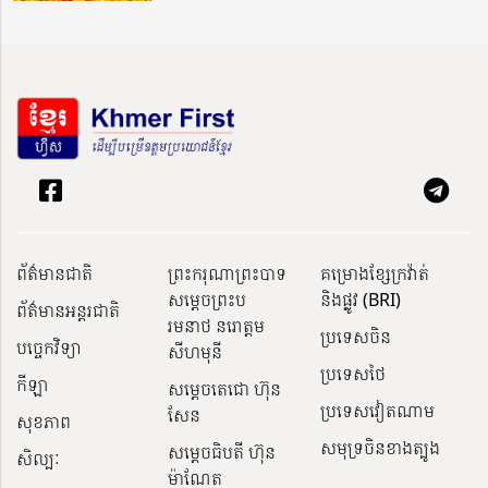
ព័ត៌មានជាតិ
ព្រះករុណាព្រះបាទ
គម្រោងខ្សែក្រវ៉ាត់
សម្តេចព្រះប
និងផ្លូវ (BRI)
ព័ត៌មានអន្តរជាតិ
រមនាថ នរោត្តម
ប្រទេសចិន
បច្ចេកវិទ្យា
សីហមុនី
ប្រទេសថៃ
កីឡា
សម្តេចតេជោ ហ៊ុន
ប្រទេសវៀតណាម
សែន
សុខភាព
សមុទ្រចិនខាងត្បូង
សម្ដេចធិបតី ហ៊ុន
សិល្បៈ
ម៉ាណែត