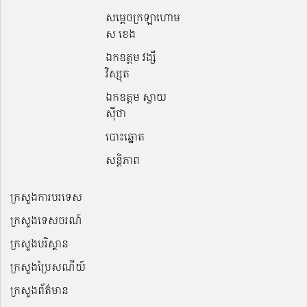
សម្ដេចក្រឡាហោម
ស ខេង
ឯកឧត្តម វង្សី
វិស្សុត
ឯកឧត្តម ស្វាយ
ស៊ីថា
បោះឆ្នោត
សន្តិភាព
ក្រសួងការបរទេស
ក្រសួងទេសចរណ៍
ក្រសួងបរិស្ថាន
ក្រសួងប្រៃសណីយ៍
ក្រសួងព័ត៌មាន