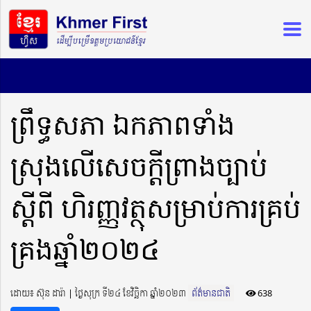
ព្រឹទ្ធសភា ឯកភាពទាំង
ស្រុងលើសេចក្តីព្រាងច្បាប់
ស្តីពី ហិរញ្ញវត្ថុសម្រាប់ការគ្រប់
គ្រងឆ្នាំ២០២៤
ដោយ៖ ស៊ុន ដារ៉ា ​​ | ថ្ងៃសុក្រ ទី២៤ ខែវិច្ឆិកា ឆ្នាំ២០២៣
ព័ត៌មានជាតិ
638