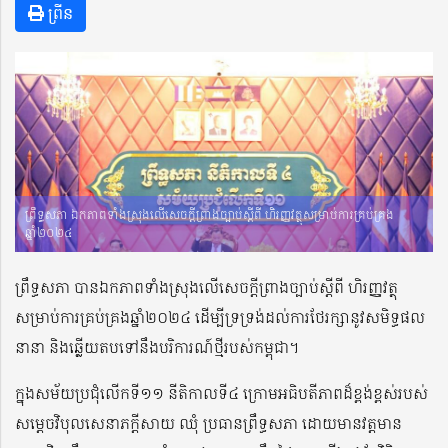
ព្រីន
ព្រឹទ្ធសភា ឯកភាពទាំងស្រុងលើសេចក្តីព្រាងច្បាប់ស្តីពី ហិរញ្ញវត្ថុសម្រាប់ការគ្រប់គ្រង
ឆ្នាំ២០២៤
ព្រឹទ្ធសភា បានឯកភាពទាំងស្រុងលើសេចក្តីព្រាងច្បាប់ស្តីពី ហិរញ្ញវត្ថុ
សម្រាប់ការគ្រប់គ្រងឆ្នាំ២០២៤ ដើម្បីទ្រទ្រង់ដល់ការថែរក្សានូវសមិទ្ធផល
នានា និងឆ្លើយតបទៅនឹងបរិការណ៍ថ្មីរបស់កម្ពុជា។
ក្នុងសម័យប្រជុំលើកទី១១ នីតិកាលទី៤ ក្រោមអធិប​តី​ភាពដ៏ខ្ពង់ខ្ពស់​​​របស់
សម្តេចវិបុលសេនាភក្តីសាយ ឈុំ ប្រធានព្រឹទ្ធសភា ដោយមានវត្តមាន