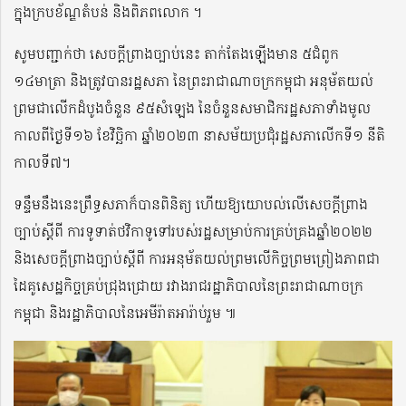
ក្នុងក្របខ័ណ្ឌតំបន់ និងពិភពលោក ។
សូមបញ្ជាក់ថា សេចក្តីព្រាងច្បាប់នេះ តាក់តែងឡើងមាន ៥ជំពូក
១៤មាត្រា និងត្រូវបានរដ្ឋសភា​ នៃ​ព្រះរាជាណាចក្រកម្ពុជា អនុម័តយល់
ព្រមជាលើកដំបូងចំនួន ៩៥សំឡេង នៃចំនួនសមាជិករដ្ឋសភាទាំងមូល
កាល​ពីថ្ងៃទី១៦ ខែវិច្ឆិកា ឆ្នាំ២០២៣ នាសម័យប្រជុំរដ្ឋសភាលើកទី១ នីតិ
កាលទី៧។
ទន្ទឹមនឹងនេះព្រឹទ្ធសភាក៏បានពិនិត្យ ហើយឱ្យយោបល់លើសេចក្តីព្រាង
ច្បាប់ស្តីពី ការទូទាត់ថវិកាទូទៅរបស់រដ្ឋសម្រាប់ការគ្រប់គ្រងឆ្នាំ២០២២
និងសេចក្តីព្រាងច្បាប់ស្តីពី ការអនុម័តយល់ព្រមលើកិច្ចព្រមព្រៀងភាពជា
ដៃគូសេដ្ឋកិច្ចគ្រប់ជ្រុងជ្រោយ រវាងរាជរដ្ឋាភិបាលនៃព្រះរាជាណាចក្រ
កម្ពុជា និងរដ្ឋាភិបាលនៃអេមីរ៉ាតអារ៉ាប់រួម ៕