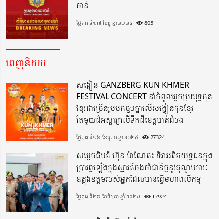
ចាន់
ថ្ងៃពុធ ទី១៧ ខែធ្នូ ឆ្នាំ២០២៥
805
ពេញនិយម
សង្វៀន GANZBERG KUN KHMER
FESTIVAL CONCERT នាំកំពូលអ្នកប្រយុទ្ធគុន
ខ្មែរជាច្រើនរូបមកចួបគ្នាលើសង្វៀនគុនខ្មែរ
តែមួយដ៏អស្ចារ្យលើទឹកដីខេត្តបាត់ដំបង
ថ្ងៃពុធ ទី១៦ ខែតុលា ឆ្នាំ២០២៤
27324
សម្តេចធិបតី ហ៊ុន ម៉ាណែត៖ ទិវាអតីតយុទ្ធជនក្នុង
ប្រារព្ធឡើងក្នុងស្មារតីចងចាំជានិច្ចនូវគុណូបការៈ
ឧត្តុងឧត្តមរបស់អ្នកដែលបានធ្វើមហាពលីកម្ម
ថ្ងៃពុធ ទី២៦ ខែមិថុនា ឆ្នាំ២០២៤
17924