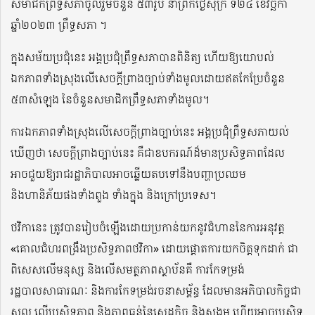
សមាជិកព្រឹទ្ធសភាចូលរួមចំនួន ៥៣រូប នាព្រឹកថ្ងៃសុក្រ ទី២៤ ខែវិច្ឆិកា
ឆ្នាំ២០២៣ ព្រឹទ្ធសភា ។
ក្នុងសម័យប្រជុំនេះ អង្គប្រជុំព្រឹទ្ធសភាបានពិនិត្យ ហើយឱ្យយោបល់
ឯកភាពទាំងស្រុងលើសេចក្តីព្រាងច្បាប់ទាំងមូលដោយឥតកែប្រែចំនួន
៥៣សំឡេង នៃចំនួនសមាជិកព្រឹទ្ធសភាទាំងមូល។
ការឯកភាពទាំងស្រុងលើសេចក្តីព្រាងច្បាប់នេះ អង្គប្រជុំព្រឹទ្ធសភាយល់
ឃើញថា សេចក្តីព្រាងច្បាប់នេះ គឺជាឧបករណ៍ដ៏មានប្រសិទ្ធភាពដែល
អាចជួយឱ្យរាជរដ្ឋាភិបាលអាចឆ្លើយតបទៅនឹងបញ្ហាប្រឈម
និងហានិភ័យផងទាំងពួង ទាំងក្នុង និងក្រៅប្រទេស។
ថវិកានេះ ត្រូវបានរៀបចំឡើងដោយប្រកាន់យកនូវជំហាននៃការអនុវត្ត
«គោលជំហរពង្រឹងប្រសិទ្ធភាពថវិកា» ដោយផ្តោតការយកចិត្តទុកដាក់ ជា
ពិសេសលើមនុស្ស និងលើសមត្ថភាពស្ថាប័នគឺ ការកែទម្រង់
រដ្ឋបាលសាធារណៈ និងការកែទម្រង់រចនាសម្ព័ន្ធ ដែលមានអភិបាលកិច្ចជា
ស្នូល លើប្រសិទ្ធភាព និងភាពធន់នៃសេដ្ឋកិច្ច និងសង្គម ហើយអាចប្រសិទ្ធ