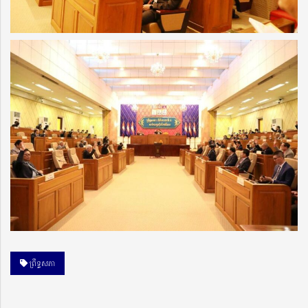
ព្រឹទ្ធសភា