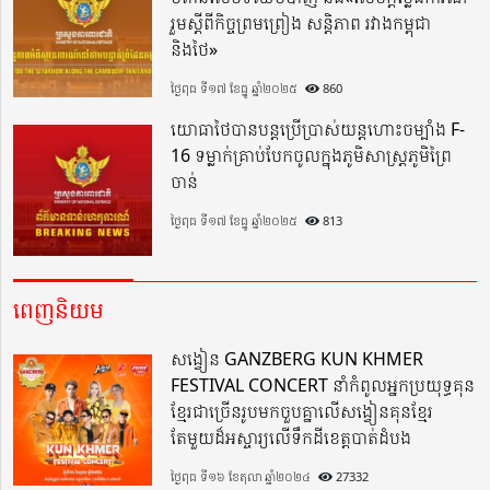
រួមស្តីពីកិច្ចព្រមព្រៀង សន្តិភាព រវាងកម្ពុជា
និងថៃ»
ថ្ងៃពុធ ទី១៧ ខែធ្នូ ឆ្នាំ២០២៥
860
យោធាថៃបានបន្តប្រើប្រាស់យន្តហោះចម្បាំង F-
16 ទម្លាក់គ្រាប់បែកចូលក្នុងភូមិសាស្ត្រភូមិព្រៃ
ចាន់
ថ្ងៃពុធ ទី១៧ ខែធ្នូ ឆ្នាំ២០២៥
813
ពេញនិយម
សង្វៀន GANZBERG KUN KHMER
FESTIVAL CONCERT នាំកំពូលអ្នកប្រយុទ្ធគុន
ខ្មែរជាច្រើនរូបមកចួបគ្នាលើសង្វៀនគុនខ្មែរ
តែមួយដ៏អស្ចារ្យលើទឹកដីខេត្តបាត់ដំបង
ថ្ងៃពុធ ទី១៦ ខែតុលា ឆ្នាំ២០២៤
27332