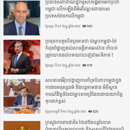
ប្រធានសភាពាណិជ្ជកម្មសហរដ្ឋអាមេរិកប្រចាំ
កម្ពុជា លើកឡើងពីអំពើឈ្លានពានរបស់
ប្រទេសថៃមកលើកម្ពុជា
ថ្ងៃសុក្រ ទី១៩ ខែធ្នូ ឆ្នាំ២០២៥
845
ប្រមុខការទូតចិនព្រមានថា ជម្លោះកម្ពុជា-ថៃ
កំពុងបំផ្លាញដល់សាមគ្គីភាពអាស៊ាន ចាំបាច់
ត្រូវឈានដល់បទឈប់បាញ់ជាអាទិភាព !
ថ្ងៃសុក្រ ទី១៩ ខែធ្នូ ឆ្នាំ២០២៥
878
សហភាពអឺរ៉ុបបង្ហាញការគាំទ្រចំពោះកម្ពុជាក្នុង
ការងារមនុស្សធម៌ និងបន្តតាមដាន អំពីស្ថាន
ការណ៍វិវត្តន៍នៃជម្លោះតាមព្រំដែនដោយយកចិត្ត
ទុកដាក់ខ្ពស់
ថ្ងៃព្រហស្បតិ៍ ទី១៨ ខែធ្នូ ឆ្នាំ២០២៥
828
ក្រសួងការពារជាតិ៖ ថៃនៅតែបន្តរំលោភ
បំពានលើបទឈប់បាញ់ និង«សេចក្តីថ្លែងការណ៍