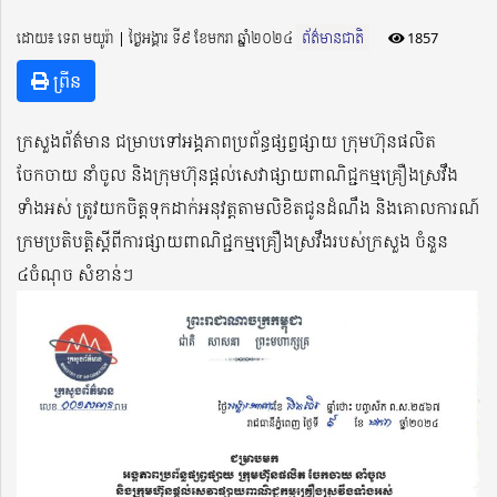
ដោយ៖ ទេព មយូរ៉ា ​​ | ថ្ងៃអង្គារ ទី៩ ខែមករា ឆ្នាំ២០២៤
ព័ត៌មានជាតិ
1857
ព្រីន
ក្រសួងព័ត៌មាន ជម្រាបទៅអង្គភាពប្រព័ន្ធផ្សព្វផ្សាយ ក្រុមហ៊ុនផលិត
ចែកចាយ នាំចូល និងក្រុមហ៊ុនផ្តល់សេវាផ្សាយពាណិជ្ជកម្មគ្រឿងស្រវឹង
ទាំងអស់ ត្រូវយកចិត្តទុកដាក់អនុវត្តតាមលិខិតជូនដំណឹង និងគោលការណ៍
ក្រមប្រតិបត្តិស្តីពីការផ្សាយពាណិជ្ជកម្មគ្រឿងស្រវឹងរបស់ក្រសួង ចំនួន
៤ចំណុច សំខាន់ៗ