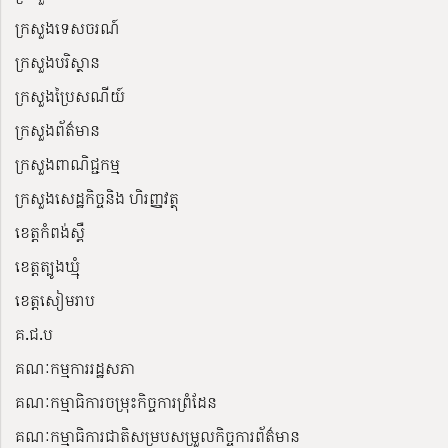
ក្រសួងទេសចរណ៍
ក្រសួងបរិស្ថាន
ក្រសួងប្រៃសណីយ៍
ក្រសួងព័ត៌មាន
ក្រសួងពាណិជ្ជកម្ម
ក្រសួងសេដ្ឋកិច្ចនិង ហិរញ្ញវត្ថុ
ខេត្តកំពង់ស្ពឺ
ខេត្តត្បូងឃ្មុំ
ខេត្តសៀមរាប
គ.ជ.ប
គណៈកម្មការរដ្ឋសភា
គណៈកម្មាធិការចម្រុះកិច្ចការព្រំដែន
គណៈកម្មាធិការជាតិសម្របសម្រួលកិច្ចការព័ត៌មាន