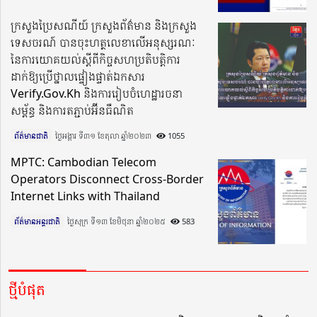
ក្រសួងប្រៃសណីយ៍ ក្រសួងព័ត៌មាន និងក្រសួង
ទេសចរណ៍ បានចុះហត្ថលេខាលើអនុស្សរណៈ
នៃការយោគយល់ស្តីពីកិច្ចសហប្រតិបត្តិការ
ដាក់ឱ្យប្រើថ្នាលផ្ទៀងផ្ទាត់ឯកសារ
Verify.Gov.Kh និងការរៀបចំហេដ្ឋារចនា
សម្ព័ន្ធ និងការតភ្ជាប់អ៊ីនធឺណិត
ព័ត៌មានជាតិ
ថ្ងៃអង្គារ ទី៣១ ខែតុលា ឆ្នាំ២០២៣​
1055
MPTC: Cambodian Telecom
Operators Disconnect Cross-Border
Internet Links with Thailand
ព័ត៌មានអន្តរជាតិ
ថ្ងៃសុក្រ ទី១៣ ខែមិថុនា ឆ្នាំ២០២៥​
583
ថ្មីបំផុត