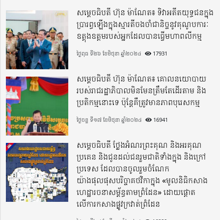
សម្តេចធិបតី ហ៊ុន ម៉ាណែត៖ ទិវាអតីតយុទ្ធជនក្នុង
ប្រារព្ធឡើងក្នុងស្មារតីចងចាំជានិច្ចនូវគុណូបការៈ
ឧត្តុងឧត្តមរបស់អ្នកដែលបានធ្វើមហាពលីកម្ម
ថ្ងៃពុធ ទី២៦ ខែមិថុនា ឆ្នាំ២០២៤
17931
សម្តេចធិបតី ហ៊ុន ម៉ាណែត៖ គោលនយោបាយ
របស់រាជរដ្ឋាភិបាលមិនមែនត្រឹមតែដើរតាម និង
ប្រតិកម្មនោះទេ ប៉ុន្តែគឺត្រូវមានភាពបុរេសកម្ម
ថ្ងៃចន្ទ ទី១៧ ខែមិថុនា ឆ្នាំ២០២៤
16941
សម្តេចធិបតី ថ្លែងអំណរព្រះគុណ និងអរគុណ
ប្រគេន និងជូនដល់ជនរួមជាតិទាំងក្នុង​ និងក្រៅ
ប្រទេស​ ដែលបានចូលរួមចំណែក
យ៉ាងផុលផុសបរិច្ចាគថវិកាក្នុង «មូលនិធិកសាង
ហេដ្ឋារចនាសម្ព័ន្ធតាមព្រំដែន» ដោយផ្ដោត
លើការកសាងផ្លូវក្រវាត់ព្រំដែន