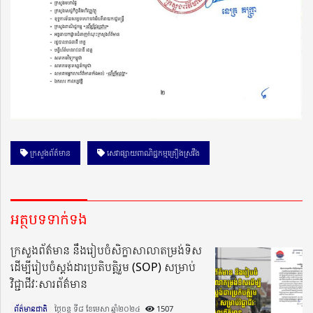
ក្រសួងព័ត៌មាន
សេវាផ្សាយពាណិជ្ជកម្មគ្រឿងស្រវឹង
អត្ថបទទាក់ទង
ក្រសួងព័ត៌មាន នឹងរៀបចំសិក្ខាសាលាតម្រង់ទិស
ដើម្បីរៀបចំស្តង់ដារប្រតិបត្តិរួម (SOP) សម្រាប់
វិជ្ជាជីវៈសារព័ត៌មាន
ព័ត៌មានជាតិ
ថ្ងៃចន្ទ ទី៨ ខែមេសា ឆ្នាំ២០២៤​
1507