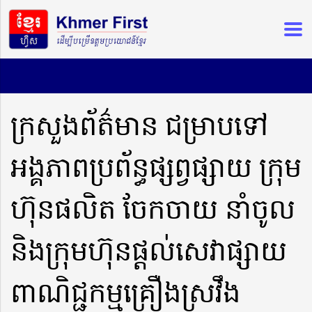
ក្រសួងព័ត៌មាន ជម្រាបទៅ
អង្គភាពប្រព័ន្ធផ្សព្វផ្សាយ ក្រុម
ហ៊ុនផលិត ចែកចាយ នាំចូល
និងក្រុមហ៊ុនផ្តល់សេវាផ្សាយ
ពាណិជ្ជកម្មគ្រឿងស្រវឹង