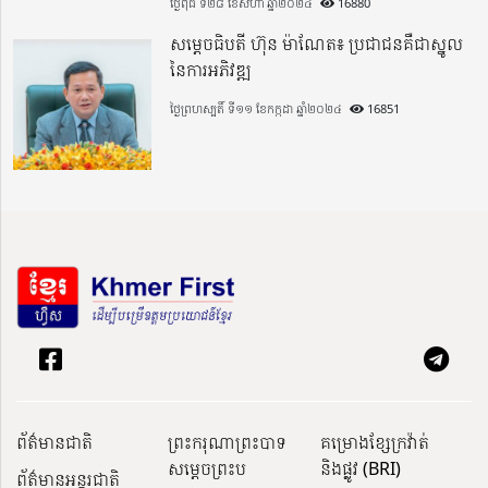
ថ្ងៃពុធ ទី២៨ ខែសីហា ឆ្នាំ២០២៤
16880
សម្តេចធិបតី ហ៊ុន ម៉ាណែត៖ ប្រជាជនគឺជាស្នូល
នៃការអភិវឌ្ឍ
ថ្ងៃព្រហស្បតិ៍ ទី១១ ខែកក្កដា ឆ្នាំ២០២៤
16851
ព័ត៌មានជាតិ
ព្រះករុណាព្រះបាទ
គម្រោងខ្សែក្រវ៉ាត់
សម្តេចព្រះប
និងផ្លូវ (BRI)
ព័ត៌មានអន្តរជាតិ