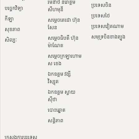
រមនាថ នរោត្តម
ប្រទេសចិន
បច្ចេកវិទ្យា
សីហមុនី
ប្រទេសថៃ
កីឡា
សម្តេចតេជោ ហ៊ុន
ប្រទេសវៀតណាម
សែន
សុខភាព
សមុទ្រចិនខាងត្បូង
សម្ដេចធិបតី ហ៊ុន
សិល្បៈ
ម៉ាណែត
សម្ដេចក្រឡាហោម
ស ខេង
ឯកឧត្តម វង្សី
វិស្សុត
ឯកឧត្តម ស្វាយ
ស៊ីថា
បោះឆ្នោត
សន្តិភាព
ក្រសួងការបរទេស