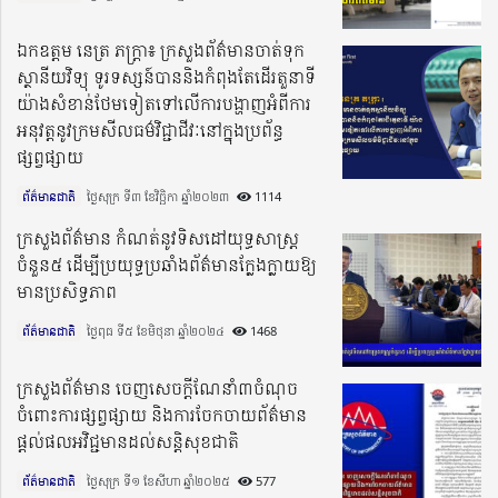
ឯកឧត្ដម នេត្រ ភក្រ្ដា៖ ក្រសួងព័ត៌មានចាត់ទុក
ស្ថានីយវិទ្យុ ទូរទស្សន៍បាននិងកំពុងតែដើរតួនាទី
យ៉ាងសំខាន់ថែមទៀតទៅលើការបង្ហាញអំពីការ
អនុវត្ដនូវក្រមសីលធម៌វិជ្ជាជីវៈនៅក្នុងប្រព័ន្ធ
ផ្សព្វផ្សាយ
ព័ត៌មានជាតិ
ថ្ងៃសុក្រ ទី៣ ខែវិច្ឆិកា ឆ្នាំ២០២៣​
1114
ក្រសួងព័ត៌មាន កំណត់នូវទិសដៅយុទ្ធសាស្ត្រ
ចំនួន៥ ដើម្បីប្រយុទ្ធប្រឆាំងព័ត៌មានក្លែងក្លាយឱ្យ
មានប្រសិទ្ធភាព
ព័ត៌មានជាតិ
ថ្ងៃពុធ ទី៥ ខែមិថុនា ឆ្នាំ២០២៤​
1468
ក្រសួងព័ត៌មាន ចេញសេចក្ដីណែនាំ៣ចំណុច
ចំពោះការផ្សព្វផ្សាយ និងការចែកចាយព័ត៌មាន
ផ្ដល់ផលអវិជ្ជមានដល់សន្ដិសុខជាតិ
ព័ត៌មានជាតិ
ថ្ងៃសុក្រ ទី១ ខែសីហា ឆ្នាំ២០២៥​
577