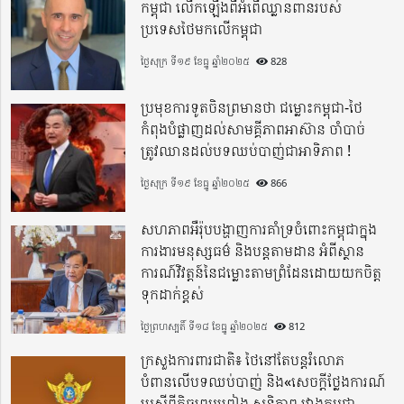
កម្ពុជា លើកឡើងពីអំពើឈ្លានពានរបស់
ប្រទេសថៃមកលើកម្ពុជា
ថ្ងៃសុក្រ ទី១៩ ខែធ្នូ ឆ្នាំ២០២៥
828
ប្រមុខការទូតចិនព្រមានថា ជម្លោះកម្ពុជា-ថៃ
កំពុងបំផ្លាញដល់សាមគ្គីភាពអាស៊ាន ចាំបាច់
ត្រូវឈានដល់បទឈប់បាញ់ជាអាទិភាព !
ថ្ងៃសុក្រ ទី១៩ ខែធ្នូ ឆ្នាំ២០២៥
866
សហភាពអឺរ៉ុបបង្ហាញការគាំទ្រចំពោះកម្ពុជាក្នុង
ការងារមនុស្សធម៌ និងបន្តតាមដាន អំពីស្ថាន
ការណ៍វិវត្តន៍នៃជម្លោះតាមព្រំដែនដោយយកចិត្ត
ទុកដាក់ខ្ពស់
ថ្ងៃព្រហស្បតិ៍ ទី១៨ ខែធ្នូ ឆ្នាំ២០២៥
812
ក្រសួងការពារជាតិ៖ ថៃនៅតែបន្តរំលោភ
បំពានលើបទឈប់បាញ់ និង«សេចក្តីថ្លែងការណ៍
រួមស្តីពីកិច្ចព្រមព្រៀង សន្តិភាព រវាងកម្ពុជា