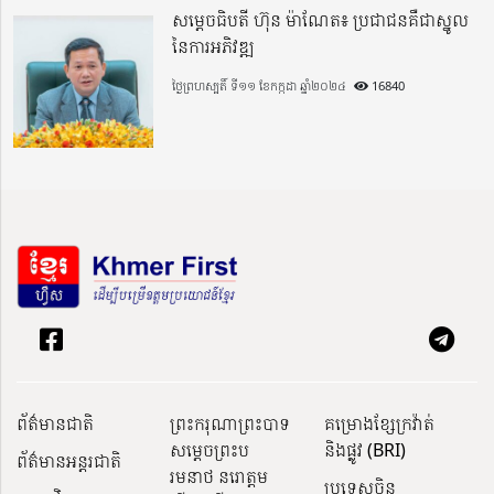
សម្តេចធិបតី ហ៊ុន ម៉ាណែត៖ ប្រជាជនគឺជាស្នូល
នៃការអភិវឌ្ឍ
ថ្ងៃព្រហស្បតិ៍ ទី១១ ខែកក្កដា ឆ្នាំ២០២៤
16840
ព័ត៌មានជាតិ
ព្រះករុណាព្រះបាទ
គម្រោងខ្សែក្រវ៉ាត់
សម្តេចព្រះប
និងផ្លូវ (BRI)
ព័ត៌មានអន្តរជាតិ
រមនាថ នរោត្តម
ប្រទេសចិន