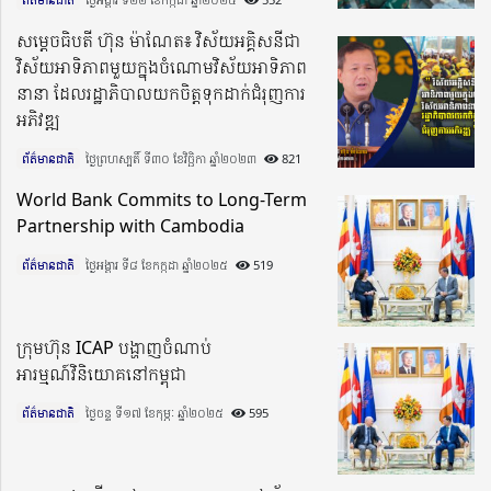
សម្តេចធិបតី ហ៊ុន ម៉ាណែត៖ វិស័យអគ្គិសនីជា
វិស័យអាទិភាពមួយក្នុងចំណោមវិស័យអាទិភាព
នានា ដែលរដ្ឋាភិបាលយកចិត្តទុកដាក់ជំរុញការ
អភិវឌ្ឍ
ព័ត៌មានជាតិ
ថ្ងៃព្រហស្បតិ៍ ទី៣០ ខែវិច្ឆិកា ឆ្នាំ២០២៣​
821
World Bank Commits to Long-Term
Partnership with Cambodia
ព័ត៌មានជាតិ
ថ្ងៃអង្គារ ទី៨ ខែកក្កដា ឆ្នាំ២០២៥​
519
ក្រុមហ៊ុន ICAP បង្ហាញចំណាប់
អារម្មណ៍វិនិយោគនៅកម្ពុជា
ព័ត៌មានជាតិ
ថ្ងៃចន្ទ ទី១៧ ខែកុម្ភៈ ឆ្នាំ២០២៥​
595