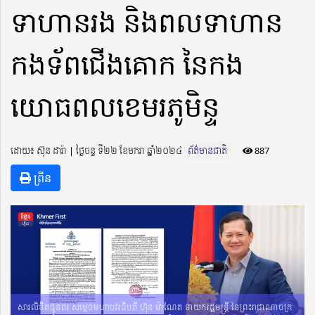
ទាហានរង និងពលទាហាន
កងទ័ពជើងគោក នៃកង
យោធពលខេមរភូមិន្ទ
ដោយ៖ ស៊ុន ដារ៉ា ​​ | ថ្ងៃចន្ទ ទី២២ ខែមករា ឆ្នាំ២០២៤
ព័ត៌មានជាតិ
887
ព្រីន
សារលិខិតជូនពរ សម្តេចមហាបវរធិបតី ហ៊ុន ម៉ាណែត នាយករដ្ឋមន្ត្រី នៃព្រះរាជាណាចក្រ