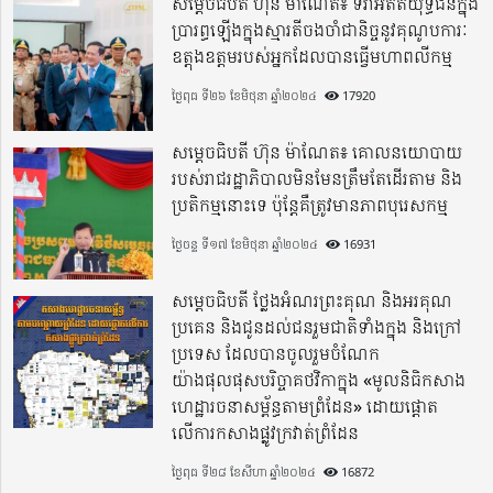
សម្តេចធិបតី ហ៊ុន ម៉ាណែត៖ ទិវាអតីតយុទ្ធជនក្នុង
ប្រារព្ធឡើងក្នុងស្មារតីចងចាំជានិច្ចនូវគុណូបការៈ
ឧត្តុងឧត្តមរបស់អ្នកដែលបានធ្វើមហាពលីកម្ម
ថ្ងៃពុធ ទី២៦ ខែមិថុនា ឆ្នាំ២០២៤
17920
សម្តេចធិបតី ហ៊ុន ម៉ាណែត៖ គោលនយោបាយ
របស់រាជរដ្ឋាភិបាលមិនមែនត្រឹមតែដើរតាម និង
ប្រតិកម្មនោះទេ ប៉ុន្តែគឺត្រូវមានភាពបុរេសកម្ម
ថ្ងៃចន្ទ ទី១៧ ខែមិថុនា ឆ្នាំ២០២៤
16931
សម្តេចធិបតី ថ្លែងអំណរព្រះគុណ និងអរគុណ
ប្រគេន និងជូនដល់ជនរួមជាតិទាំងក្នុង​ និងក្រៅ
ប្រទេស​ ដែលបានចូលរួមចំណែក
យ៉ាងផុលផុសបរិច្ចាគថវិកាក្នុង «មូលនិធិកសាង
ហេដ្ឋារចនាសម្ព័ន្ធតាមព្រំដែន» ដោយផ្ដោត
លើការកសាងផ្លូវក្រវាត់ព្រំដែន
ថ្ងៃពុធ ទី២៨ ខែសីហា ឆ្នាំ២០២៤
16872