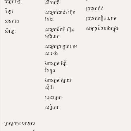
បច្ចេកវិទ្យា
សីហមុនី
ប្រទេសថៃ
កីឡា
សម្តេចតេជោ ហ៊ុន
ប្រទេសវៀតណាម
សែន
សុខភាព
សមុទ្រចិនខាងត្បូង
សម្ដេចធិបតី ហ៊ុន
សិល្បៈ
ម៉ាណែត
សម្ដេចក្រឡាហោម
ស ខេង
ឯកឧត្តម វង្សី
វិស្សុត
ឯកឧត្តម ស្វាយ
ស៊ីថា
បោះឆ្នោត
សន្តិភាព
ក្រសួងការបរទេស