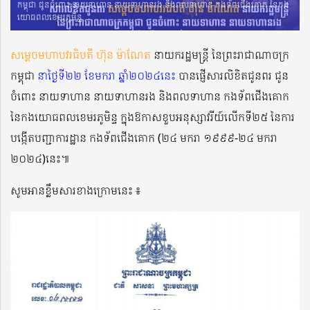
កម្ពុជា ជូនចំពោះ នាយទាហាន នាយទាហានរង និងពលទាហាន កងទ័ពជើងគោក នៃកង
យោធពលខេមរភូមិន្ទ
សម្តេចមហាបវរធិបតី ហ៊ុន ម៉ាណែត
នាយករដ្ឋមន្ត្រី នៃព្រះរាជាណាចក្រ
កម្ពុជា
នាថ្ងៃទី២២ ខែមករា ឆ្នាំ២០២៤នេះ
បានផ្ញើសារលិខិតជូនពរ ជូន
ចំពោះ នាយទាហាន នាយទាហានរង និងពលទាហាន កងទ័ពជើងគោក
នៃកងយោធពលខេមរភូមិន្ទ ក្នុងឱកាសខួបអនុស្សាវរីយ៍លើកទី២៥ នៃការ
បង្កើតបញ្ជាការដ្ឋាន កងទ័ពជើងគោក (២៤ មករា ១៩៩៩-២៤ មករា
២០២៤)នេះ៕
សូមអានខ្លឹមសារខាងក្រោមនេះ ៖