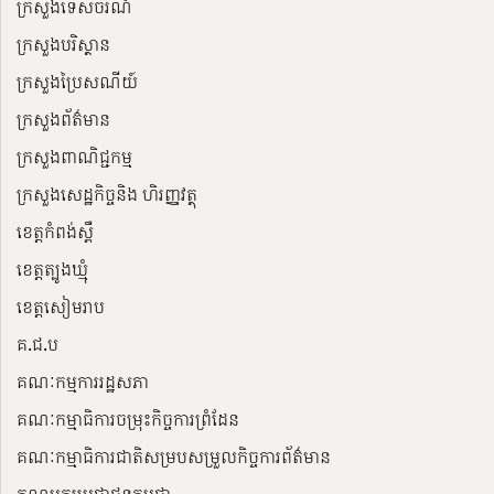
ក្រសួងទេសចរណ៍
ក្រសួងបរិស្ថាន
ក្រសួងប្រៃសណីយ៍
ក្រសួងព័ត៌មាន
ក្រសួងពាណិជ្ជកម្ម
ក្រសួងសេដ្ឋកិច្ចនិង ហិរញ្ញវត្ថុ
ខេត្តកំពង់ស្ពឺ
ខេត្តត្បូងឃ្មុំ
ខេត្តសៀមរាប
គ.ជ.ប
គណៈកម្មការរដ្ឋសភា
គណៈកម្មាធិការចម្រុះកិច្ចការព្រំដែន
គណៈកម្មាធិការជាតិសម្របសម្រួលកិច្ចការព័ត៌មាន
គណបក្សប្រជាជនកម្ពុជា