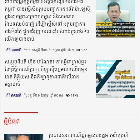
នាយករដ្ឋមន្រ្តីកម្ពុជា៖ អគ្គមេបញ្ជាការកងទ័ព
កម្ពុជា បានស្នើសុំអគ្គមេបញ្ជាការកងទ័ពម៉ាឡេស៊ី
ក្នុងនាមអ្នកសម្របសម្រួល និងតាមដាន
នៃបទឈប់បាញ់ ដើម្បីស្នើសុំទៅ អគ្គបញ្ជាការ
កងទ័ពថៃ ជួយជំរុញការដោះលែងបងប្អូនកងទ័ព
យើងឲ្យបានឆាប់
ព័ត៌មានជាតិ
ថ្ងៃព្រហស្បតិ៍ ទី៣១ ខែកក្កដា ឆ្នាំ២០២៥​
527
សម្តេចធិបតី ហ៊ុន ម៉ាណែត៖ ការធ្វើជាម្ចាស់ផ្ទះ
នៃព្រឹត្តិការណ៍ប្រកួតកីឡាស៊ីហេ្គមបានលើកមុខ
មាត់ កិត្តិយស និងកិត្យានុភាពជាតិលើឆាក
អន្តរជាតិ
ព័ត៌មានជាតិ
ថ្ងៃចន្ទ ទី២៦ ខែកុម្ភៈ ឆ្នាំ២០២៤​
1179
ថ្មីបំផុត
ប្រធានសភាពាណិជ្ជកម្មសហរដ្ឋអាមេរិកប្រចាំ