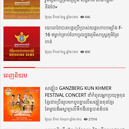
និងថៃ»
ថ្ងៃពុធ ទី១៧ ខែធ្នូ ឆ្នាំ២០២៥
846
យោធាថៃបានបន្តប្រើប្រាស់យន្តហោះចម្បាំង F-
16 ទម្លាក់គ្រាប់បែកចូលក្នុងភូមិសាស្ត្រភូមិព្រៃ
ចាន់
ថ្ងៃពុធ ទី១៧ ខែធ្នូ ឆ្នាំ២០២៥
800
ពេញនិយម
សង្វៀន GANZBERG KUN KHMER
FESTIVAL CONCERT នាំកំពូលអ្នកប្រយុទ្ធគុន
ខ្មែរជាច្រើនរូបមកចួបគ្នាលើសង្វៀនគុនខ្មែរ
តែមួយដ៏អស្ចារ្យលើទឹកដីខេត្តបាត់ដំបង
ថ្ងៃពុធ ទី១៦ ខែតុលា ឆ្នាំ២០២៤
27316