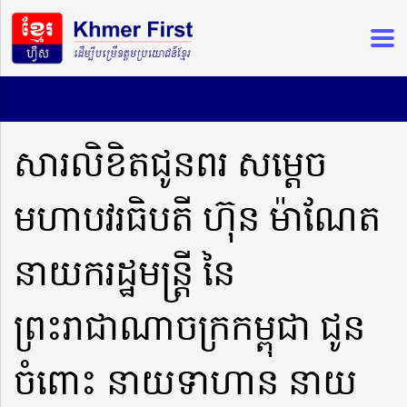
សារលិខិតជូនពរ សម្តេច
មហាបវរធិបតី ហ៊ុន ម៉ាណែត
នាយករដ្ឋមន្ត្រី នៃ
ព្រះរាជាណាចក្រកម្ពុជា ជូន
ចំពោះ នាយទាហាន នាយ