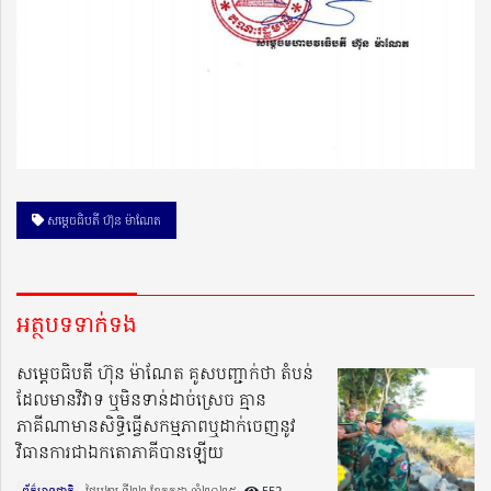
សម្ដេចធិបតី ហ៊ុន ម៉ាណែត
អត្ថបទទាក់ទង
សម្ដេចធិបតី ហ៊ុន ម៉ាណែត គូសបញ្ជាក់ថា តំបន់
ដែលមានវិវាទ ឬមិនទាន់ដាច់ស្រេច គ្មាន
ភាគីណាមានសិទ្ធិធ្វើសកម្មភាពឬដាក់ចេញនូវ
វិធានការជាឯកតោភាគីបានឡើយ
ព័ត៌មានជាតិ
ថ្ងៃអង្គារ ទី២២ ខែកក្កដា ឆ្នាំ២០២៥​
552