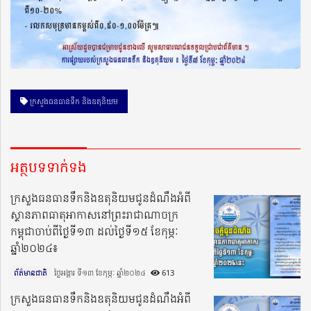
ក្រសួងធនធានទឹក និងឧតុនិយម
អត្ថបទទាក់ទង
ក្រសួងធនធានទឹកនិងឧតុនិយមជូនដំណឹងអំពី
ស្ថានភាពធាតុអាកាសនៅព្រះរាជាណាចក្រ
កម្ពុជាចាប់ពីថ្ងៃទី១៣ ដល់ថ្ងៃទី១៥ ខែកុម្ភៈ
ឆ្នាំ២០២៤៖
ព័ត៌មានជាតិ
ថ្ងៃអង្គារ ទី១៣ ខែកុម្ភៈ ឆ្នាំ២០២៤​
613
ក្រសួងធនធានទឹកនិងឧតុនិយមជូនដំណឹងអំពី