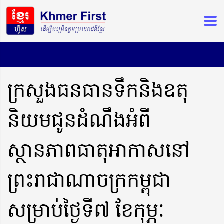
ក្រសួងធនធានទឹកនិងឧតុ
និយមជូនដំណឹងអំពី
ស្ថានភាពធាតុអាកាសនៅ
ព្រះរាជាណាចក្រកម្ពុជា
សម្រាប់ថ្ងៃទី៧ ខែកុម្ភៈ