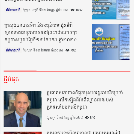
ព័ត៌មានជាតិ
ថ្ងៃព្រហស្បតិ៍ ទី២៩ ខែកុម្ភៈ ឆ្នាំ២០២៤​
1037
ក្រសួងធនធានទឹក និងឧតុនិយម ជូនអំពី
ស្ថានភាពធាតុអាកាសនៅព្រះរាជាណាចក្រ
កម្ពុជាសម្រាប់ថ្ងៃទី១៩ ខែមករា ឆ្នាំ២០២៤
ព័ត៌មានជាតិ
ថ្ងៃសុក្រ ទី១៩ ខែមករា ឆ្នាំ២០២៤​
792
ថ្មីបំផុត
ប្រធានសភាពាណិជ្ជកម្មសហរដ្ឋអាមេរិកប្រចាំ
កម្ពុជា លើកឡើងពីអំពើឈ្លានពានរបស់
ប្រទេសថៃមកលើកម្ពុជា
ថ្ងៃសុក្រ ទី១៩ ខែធ្នូ ឆ្នាំ២០២៥
840
ប្រមុខការទូតចិនព្រមានថា ជម្លោះកម្ពុជា-ថៃ