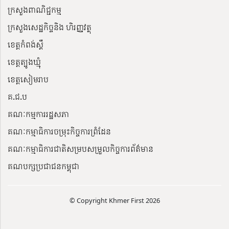
ក្រសួងពាណិជ្ជកម្ម
ក្រសួងសេដ្ឋកិច្ចនិង ហិរញ្ញវត្ថុ
ខេត្តកំពង់ស្ពឺ
ខេត្តត្បូងឃ្មុំ
ខេត្តសៀមរាប
គ.ជ.ប
គណៈកម្មការរដ្ឋសភា
គណៈកម្មាធិការចម្រុះកិច្ចការព្រំដែន
គណៈកម្មាធិការជាតិសម្របសម្រួលកិច្ចការព័ត៌មាន
គណបក្សប្រជាជនកម្ពុជា
© Copyright Khmer First 2026