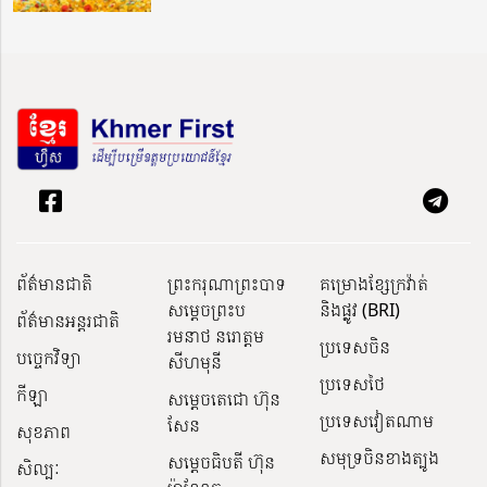
ព័ត៌មានជាតិ
ព្រះករុណាព្រះបាទ
គម្រោងខ្សែក្រវ៉ាត់
សម្តេចព្រះប
និងផ្លូវ (BRI)
ព័ត៌មានអន្តរជាតិ
រមនាថ នរោត្តម
ប្រទេសចិន
បច្ចេកវិទ្យា
សីហមុនី
ប្រទេសថៃ
កីឡា
សម្តេចតេជោ ហ៊ុន
ប្រទេសវៀតណាម
សែន
សុខភាព
សមុទ្រចិនខាងត្បូង
សម្ដេចធិបតី ហ៊ុន
សិល្បៈ