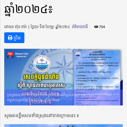
ឆ្នាំ២០២៤៖
ដោយ៖ ស៊ុន ដារ៉ា ​​ | ថ្ងៃពុធ ទី៧ ខែកុម្ភៈ ឆ្នាំ២០២៤
ព័ត៌មានជាតិ
704
ព្រីន
ក្រសួងធនធានទឹកនិងឧតុនិយមជូនដំណឹងអំពីស្ថានភាពធាតុអាកាសនៅព្រះរាជាណាចក្រ
កម្ពុជាសម្រាប់ថ្ងៃទី៧ ខែកុម្ភៈ ឆ្នាំ២០២៤៖
សូមអានខ្លឹមសារទាំងស្រុងនៅខាងក្រោមនេះ ៖