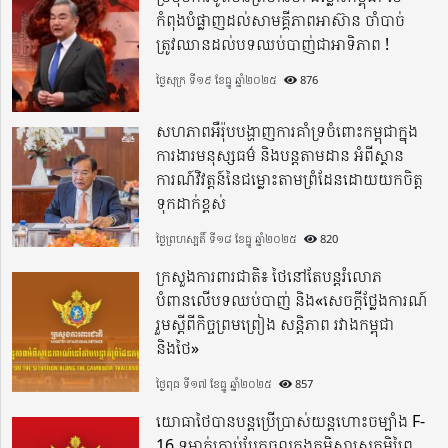
កំពុងបំផ្លាញដល់សាមគ្គីភាពអាស៊ាន ចាំបាច់
ត្រូវឈានដល់បទឈប់បាញ់ជាអាទិភាព !
ថ្ងៃសុក្រ ទី១៩ ខែធ្នូ ឆ្នាំ២០២៥
876
សហភាពអឺរ៉ុបបង្ហាញការគាំទ្រចំពោះកម្ពុជាក្នុង
ការងារមនុស្សធម៌ និងបន្តតាមដាន អំពីស្ថាន
ការណ៍វិវត្តន៍នៃជម្លោះតាមព្រំដែនដោយយកចិត្ត
ទុកដាក់ខ្ពស់
ថ្ងៃព្រហស្បតិ៍ ទី១៨ ខែធ្នូ ឆ្នាំ២០២៥
820
ក្រសួងការពារជាតិ៖ ថៃនៅតែបន្តរំលោភ
បំពានលើបទឈប់បាញ់ និង«សេចក្តីថ្លែងការណ៍
រួមស្តីពីកិច្ចព្រមព្រៀង សន្តិភាព រវាងកម្ពុជា
និងថៃ»
ថ្ងៃពុធ ទី១៧ ខែធ្នូ ឆ្នាំ២០២៥
857
យោធាថៃបានបន្តប្រើប្រាស់យន្តហោះចម្បាំង F-
16 ទម្លាក់គ្រាប់បែកចូលក្នុងភូមិសាស្ត្រភូមិព្រៃ