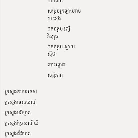
ម៉ាណែត
សម្ដេចក្រឡាហោម
ស ខេង
ឯកឧត្តម វង្សី
វិស្សុត
ឯកឧត្តម ស្វាយ
ស៊ីថា
បោះឆ្នោត
សន្តិភាព
ក្រសួងការបរទេស
ក្រសួងទេសចរណ៍
ក្រសួងបរិស្ថាន
ក្រសួងប្រៃសណីយ៍
ក្រសួងព័ត៌មាន