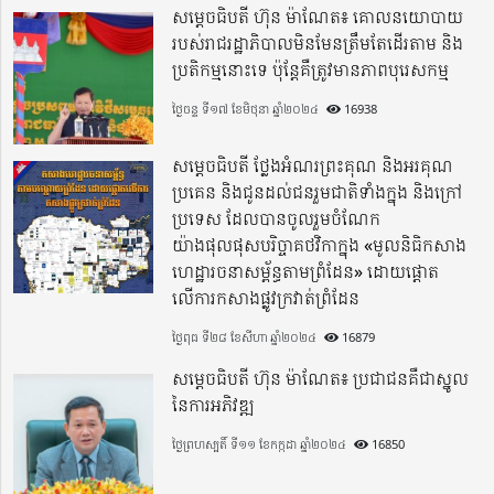
សម្តេចធិបតី ហ៊ុន ម៉ាណែត៖ គោលនយោបាយ
របស់រាជរដ្ឋាភិបាលមិនមែនត្រឹមតែដើរតាម និង
ប្រតិកម្មនោះទេ ប៉ុន្តែគឺត្រូវមានភាពបុរេសកម្ម
ថ្ងៃចន្ទ ទី១៧ ខែមិថុនា ឆ្នាំ២០២៤
16938
សម្តេចធិបតី ថ្លែងអំណរព្រះគុណ និងអរគុណ
ប្រគេន និងជូនដល់ជនរួមជាតិទាំងក្នុង​ និងក្រៅ
ប្រទេស​ ដែលបានចូលរួមចំណែក
យ៉ាងផុលផុសបរិច្ចាគថវិកាក្នុង «មូលនិធិកសាង
ហេដ្ឋារចនាសម្ព័ន្ធតាមព្រំដែន» ដោយផ្ដោត
លើការកសាងផ្លូវក្រវាត់ព្រំដែន
ថ្ងៃពុធ ទី២៨ ខែសីហា ឆ្នាំ២០២៤
16879
សម្តេចធិបតី ហ៊ុន ម៉ាណែត៖ ប្រជាជនគឺជាស្នូល
នៃការអភិវឌ្ឍ
ថ្ងៃព្រហស្បតិ៍ ទី១១ ខែកក្កដា ឆ្នាំ២០២៤
16850