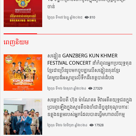
ចាន់
ថ្ងៃពុធ ទី១៧ ខែធ្នូ ឆ្នាំ២០២៥
810
ពេញនិយម
សង្វៀន GANZBERG KUN KHMER
FESTIVAL CONCERT នាំកំពូលអ្នកប្រយុទ្ធគុន
ខ្មែរជាច្រើនរូបមកចួបគ្នាលើសង្វៀនគុនខ្មែរ
តែមួយដ៏អស្ចារ្យលើទឹកដីខេត្តបាត់ដំបង
ថ្ងៃពុធ ទី១៦ ខែតុលា ឆ្នាំ២០២៤
27329
សម្តេចធិបតី ហ៊ុន ម៉ាណែត៖ ទិវាអតីតយុទ្ធជនក្នុង
ប្រារព្ធឡើងក្នុងស្មារតីចងចាំជានិច្ចនូវគុណូបការៈ
ឧត្តុងឧត្តមរបស់អ្នកដែលបានធ្វើមហាពលីកម្ម
ថ្ងៃពុធ ទី២៦ ខែមិថុនា ឆ្នាំ២០២៤
17928