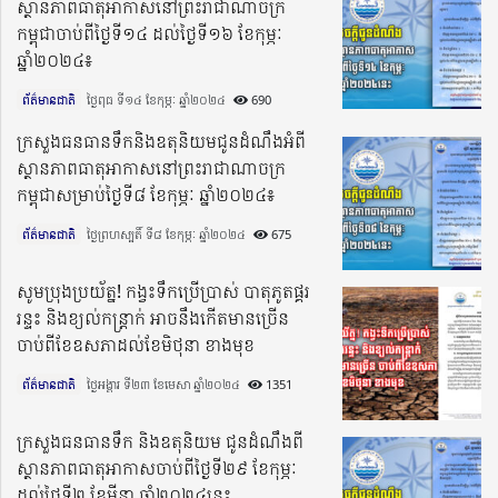
ស្ថានភាពធាតុអាកាសនៅព្រះរាជាណាចក្រ
កម្ពុជាចាប់ពីថ្ងៃទី១៤ ដល់ថ្ងៃទី១៦ ខែកុម្ភៈ
ឆ្នាំ២០២៤៖
ព័ត៌មានជាតិ
ថ្ងៃពុធ ទី១៤ ខែកុម្ភៈ ឆ្នាំ២០២៤​
690
ក្រសួងធនធានទឹកនិងឧតុនិយមជូនដំណឹងអំពី
ស្ថានភាពធាតុអាកាសនៅព្រះរាជាណាចក្រ
កម្ពុជាសម្រាប់ថ្ងៃទី៨ ខែកុម្ភៈ ឆ្នាំ២០២៤៖
ព័ត៌មានជាតិ
ថ្ងៃព្រហស្បតិ៍ ទី៨ ខែកុម្ភៈ ឆ្នាំ២០២៤​
675
សូមប្រុងប្រយ័ត្ន! កង្វះទឹកប្រើប្រាស់ បាតុភូតផ្គរ
រន្ទះ និងខ្យល់កន្ត្រាក់ អាចនឹងកើតមានច្រើន
ចាប់ពីខែឧសភាដល់ខែមិថុនា ខាងមុខ
ព័ត៌មានជាតិ
ថ្ងៃអង្គារ ទី២៣ ខែមេសា ឆ្នាំ២០២៤​
1351
ក្រសួងធនធានទឹក និងឧតុនិយម ជូនដំណឹងពី
ស្ថានភាពធាតុអាកាសចាប់ពីថ្ងៃទី២៩ ខែកុម្ភៈ
ដល់ថ្ងៃទី២ ខែមីនា ឆ្នាំ២០២៤នេះ