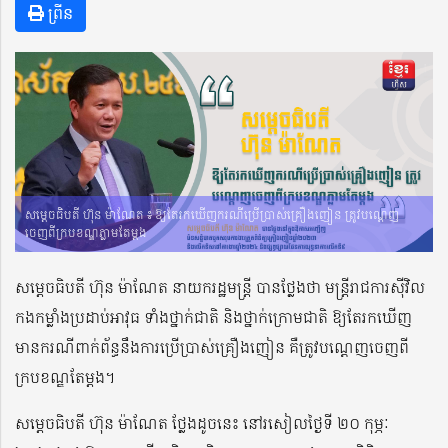
ព្រីន
សម្តេចធិបតី ហ៊ុន ម៉ាណែត ៖ ឱ្យតែរកឃើញករណីប្រើប្រាស់គ្រឿងញៀន ត្រូវបណ្តេញ
ចេញពីក្របខណ្ឌភ្លាមតែម្តង
សម្តេចធិបតី ហ៊ុន ម៉ាណែត នាយករដ្ឋមន្ត្រី បានថ្លែងថា មន្ត្រីរាជការស៊ីវិល
កងកម្លាំងប្រដាប់អាវុធ ទាំងថ្នាក់ជាតិ និងថ្នាក់ក្រោមជាតិ ឱ្យតែរកឃើញ
មានករណីពាក់ព័ន្ធនឹងការប្រើប្រាស់គ្រឿងញៀន គឺត្រូវបណ្តេញចេញពី
ក្របខណ្ឌតែម្តង។
សម្តេចធិបតី ហ៊ុន ម៉ាណែត ថ្លែងដូចនេះ នៅរសៀលថ្ងៃទី ២០ កុម្ភៈ