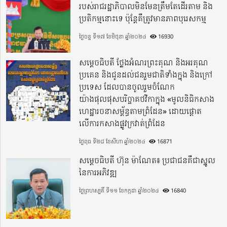
របស់រាជរដ្ឋាភិបាលមិនមែនត្រឹមតែដើរតាម និង
ប្រតិកម្មនោះទេ ប៉ុន្តែគឺត្រូវមានភាពបុរេសកម្ម
ថ្ងៃចន្ទ ទី១៧ ខែមិថុនា ឆ្នាំ២០២៤
16930
សម្តេចធិបតី ថ្លែងអំណរព្រះគុណ និងអរគុណ
ប្រគេន និងជូនដល់ជនរួមជាតិទាំងក្នុង​ និងក្រៅ
ប្រទេស​ ដែលបានចូលរួមចំណែក
យ៉ាងផុលផុសបរិច្ចាគថវិកាក្នុង «មូលនិធិកសាង
ហេដ្ឋារចនាសម្ព័ន្ធតាមព្រំដែន» ដោយផ្ដោត
លើការកសាងផ្លូវក្រវាត់ព្រំដែន
ថ្ងៃពុធ ទី២៨ ខែសីហា ឆ្នាំ២០២៤
16871
សម្តេចធិបតី ហ៊ុន ម៉ាណែត៖ ប្រជាជនគឺជាស្នូល
នៃការអភិវឌ្ឍ
ថ្ងៃព្រហស្បតិ៍ ទី១១ ខែកក្កដា ឆ្នាំ២០២៤
16840