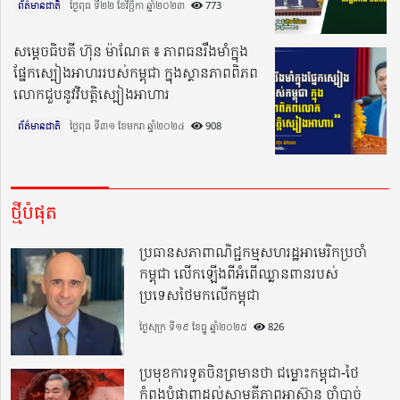
ព័ត៌មានជាតិ
ថ្ងៃពុធ ទី២២ ខែវិច្ឆិកា ឆ្នាំ២០២៣​
773
សម្តេចធិបតី ហ៊ុន ម៉ាណែត ៖ ភាពធនរឹងមាំក្នុង
ផ្នែកស្បៀងអាហររបស់កម្ពុជា ក្នុងស្ថានភាពពិភព
លោកជួបនូវវិបត្តិស្បៀងអាហារ
ព័ត៌មានជាតិ
ថ្ងៃពុធ ទី៣១ ខែមករា ឆ្នាំ២០២៤​
908
ថ្មីបំផុត
ប្រធានសភាពាណិជ្ជកម្មសហរដ្ឋអាមេរិកប្រចាំ
កម្ពុជា លើកឡើងពីអំពើឈ្លានពានរបស់
ប្រទេសថៃមកលើកម្ពុជា
ថ្ងៃសុក្រ ទី១៩ ខែធ្នូ ឆ្នាំ២០២៥
826
ប្រមុខការទូតចិនព្រមានថា ជម្លោះកម្ពុជា-ថៃ
កំពុងបំផ្លាញដល់សាមគ្គីភាពអាស៊ាន ចាំបាច់