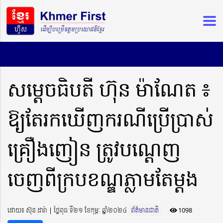
សម្តេចធិបតី ហ៊ុន ម៉ាណែត ៖
ឱ្យតែរកឃើញករណីប្រើប្រាស់
គ្រឿងញៀន ត្រូវបណ្តេញ
ចេញពីក្របខណ្ឌភ្លាមតែម្តង
ដោយ៖ ស៊ុន ដារ៉ា ​​ | ថ្ងៃពុធ ទី២១ ខែកុម្ភៈ ឆ្នាំ២០២៤
ព័ត៌មានជាតិ
1098