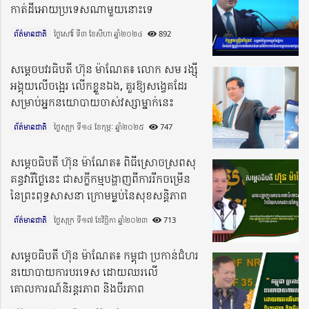
កាត់ដីអោយប្រទេសណាមួយនោះទេ
ព័ត៌មានជាតិ
ថ្ងៃសៅរ៍ ទី៣ ខែសីហា ឆ្នាំ២០២៤​
892
សម្តេចបវរធិបតី ហ៊ុន ម៉ាណែត៖ លោក សម រង្ស៉ី
អង្គុយលើចង្អេរ លើកខ្លួនឯង, គួរឱ្យសង្វេគដែរ
សម្រាប់អ្នកនយោបាយចាស់វស្សាម្នាក់​នេះ
ព័ត៌មានជាតិ
ថ្ងៃសុក្រ ទី១៤ ខែកុម្ភៈ ឆ្នាំ២០២៥​
747
សម្តេចធិបតី ហ៊ុន ម៉ាណែត៖ ពិធីស្រោចស្រពសុ
គន្ធវារីថ្ងៃនេះ ជាសក្ខីកម្មបង្ហាញពីការរីកចម្រើន
នៃព្រះពុទ្ធសាសនា ក្រោមម្លប់នៃសុខសន្តិភាព
ព័ត៌មានជាតិ
ថ្ងៃសុក្រ ទី១៧ ខែវិច្ឆិកា ឆ្នាំ២០២៣​
713
សម្តេចធិបតី ហ៊ុន ម៉ាណែត៖ កម្ពុជា ប្រកាន់ជំហរ
នយោបាយការបរទេស ដោយឈរលើ
គោលការណ៍និរន្តរភាព និងចីរភាព