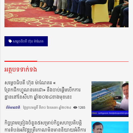
សម្ដេចធិបតី ហ៊ុន ម៉ាណែត
អត្ថបទទាក់ទង
សម្តេចធិបតី ហ៊ុន ម៉ាណែត៖ «
ព្រែកជីកហ្វូណនតេជោ» នឹងចាប់ផ្ដើមបើកការ
ដ្ឋាននៅខែសីហា ឆ្នាំ២០២៤ខាងមុខនេះ
ព័ត៌មានជាតិ
ថ្ងៃព្រហស្បតិ៍ ទី៣០ ខែឧសភា ឆ្នាំ២០២៤​
1265
កិច្ចព្រមព្រៀងចំនួន៥សម្រាប់កិច្ចសហប្រតិបត្តិ
ការតំបន់អភិវឌ្ឍត្រីកោណមិនមាននិយាយអំពីការ