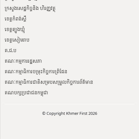
ក្រសួងសេដ្ឋកិច្ចនិង ហិរញ្ញវត្ថុ
ខេត្តកំពង់ស្ពឺ
ខេត្តត្បូងឃ្មុំ
ខេត្តសៀមរាប
គ.ជ.ប
គណៈកម្មការរដ្ឋសភា
គណៈកម្មាធិការចម្រុះកិច្ចការព្រំដែន
គណៈកម្មាធិការជាតិសម្របសម្រួលកិច្ចការព័ត៌មាន
គណបក្សប្រជាជនកម្ពុជា
© Copyright Khmer First 2026