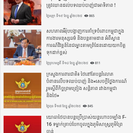
ត្រូវឈានដល់បទឈប់បាញ់ជាអាទិភាព !
ថ្ងៃសុក្រ ទី១៩ ខែធ្នូ ឆ្នាំ២០២៥
865
សហភាពអឺរ៉ុបបង្ហាញការគាំទ្រចំពោះកម្ពុជាក្នុង
ការងារមនុស្សធម៌ និងបន្តតាមដាន អំពីស្ថាន
ការណ៍វិវត្តន៍នៃជម្លោះតាមព្រំដែនដោយយកចិត្ត
ទុកដាក់ខ្ពស់
ថ្ងៃព្រហស្បតិ៍ ទី១៨ ខែធ្នូ ឆ្នាំ២០២៥
811
ក្រសួងការពារជាតិ៖ ថៃនៅតែបន្តរំលោភ
បំពានលើបទឈប់បាញ់ និង«សេចក្តីថ្លែងការណ៍
រួមស្តីពីកិច្ចព្រមព្រៀង សន្តិភាព រវាងកម្ពុជា
និងថៃ»
ថ្ងៃពុធ ទី១៧ ខែធ្នូ ឆ្នាំ២០២៥
845
យោធាថៃបានបន្តប្រើប្រាស់យន្តហោះចម្បាំង F-
16 ទម្លាក់គ្រាប់បែកចូលក្នុងភូមិសាស្ត្រភូមិព្រៃ
ចាន់