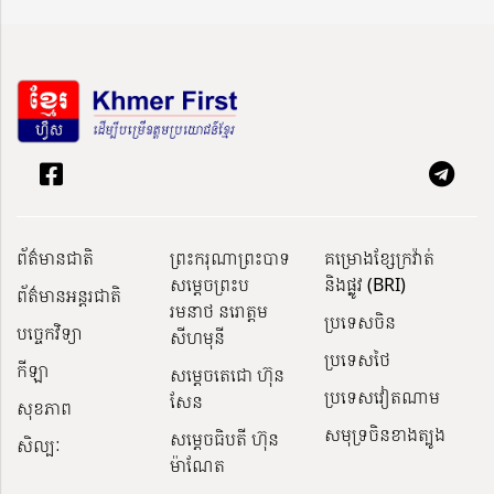
ព័ត៌មានជាតិ
ព្រះករុណាព្រះបាទ
គម្រោងខ្សែក្រវ៉ាត់
សម្តេចព្រះប
និងផ្លូវ (BRI)
ព័ត៌មានអន្តរជាតិ
រមនាថ នរោត្តម
ប្រទេសចិន
បច្ចេកវិទ្យា
សីហមុនី
ប្រទេសថៃ
កីឡា
សម្តេចតេជោ ហ៊ុន
ប្រទេសវៀតណាម
សែន
សុខភាព
សមុទ្រចិនខាងត្បូង
សម្ដេចធិបតី ហ៊ុន
សិល្បៈ
ម៉ាណែត