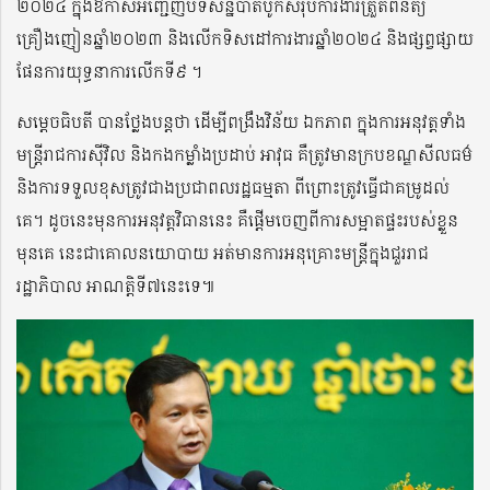
២០២៤ ក្នុងឱកាសអញ្ជើញបិទសន្និបាតបូកសរុបការងារត្រួតពិនិត្យ
គ្រឿងញៀនឆ្នាំ២០២៣ និងលើកទិសដៅការងារឆ្នាំ២០២៤ និងផ្សព្វផ្សាយ
ផែនការយុទ្ធនាការលើកទី៩ ។
សម្តេចធិបតី បានថ្លែងបន្តថា ដើម្បីពង្រឹងវិន័យ ឯកភាព ក្នុងការអនុវត្តទាំង
មន្ត្រីរាជការស៊ីវិល និងកងកម្លាំងប្រដាប់ អាវុធ គឺត្រូវមានក្របខណ្ឌសីលធម៌
និងការទទួលខុសត្រូវជាងប្រជាពលរដ្ឋធម្មតា ពីព្រោះត្រូវធ្វើជាគម្រូដល់
គេ។ ដូចនេះមុនការអនុវត្តវិធាននេះ គឺផ្តើមចេញពីការសម្អាតផ្ទះរបស់ខ្លួន
មុនគេ នេះជាគោលនយោបាយ អត់មានការអនុគ្រោះមន្ត្រីក្នុងជួររាជ
រដ្ឋាភិបាល អាណត្តិទី៧នេះទេ៕