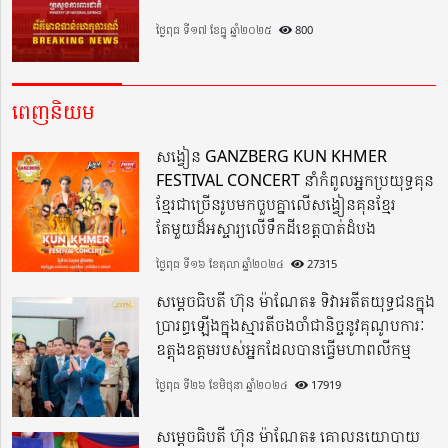
ថ្ងៃពុធ ទី១៧ ខែធ្នូ ឆ្នាំ២០២៥
800
ពេញនិយម
សង្វៀន GANZBERG KUN KHMER
FESTIVAL CONCERT នាំកំពូលអ្នកប្រយុទ្ធគុន
ខ្មែរជាច្រើនរូបមកចួបគ្នាលើសង្វៀនគុនខ្មែរ
តែមួយដ៏អស្ចារ្យលើទឹកដីខេត្តបាត់ដំបង
ថ្ងៃពុធ ទី១៦ ខែតុលា ឆ្នាំ២០២៤
27315
សម្តេចធិបតី ហ៊ុន ម៉ាណែត៖ ទិវាអតីតយុទ្ធជនក្នុង
ប្រារព្ធឡើងក្នុងស្មារតីចងចាំជានិច្ចនូវគុណូបការៈ
ឧត្តុងឧត្តមរបស់អ្នកដែលបានធ្វើមហាពលីកម្ម
ថ្ងៃពុធ ទី២៦ ខែមិថុនា ឆ្នាំ២០២៤
17919
សម្តេចធិបតី ហ៊ុន ម៉ាណែត៖ គោលនយោបាយ