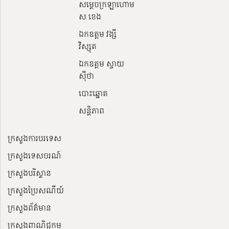
សម្ដេចក្រឡាហោម
ស ខេង
ឯកឧត្តម វង្សី
វិស្សុត
ឯកឧត្តម ស្វាយ
ស៊ីថា
បោះឆ្នោត
សន្តិភាព
ក្រសួងការបរទេស
ក្រសួងទេសចរណ៍
ក្រសួងបរិស្ថាន
ក្រសួងប្រៃសណីយ៍
ក្រសួងព័ត៌មាន
ក្រសួងពាណិជ្ជកម្ម