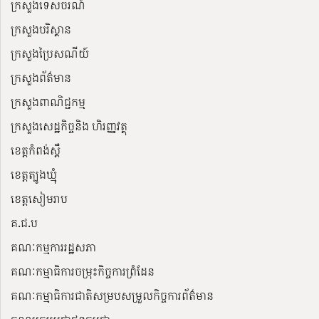
ក្រសួងទេសចរណ៍
ក្រសួងបរិស្ថាន
ក្រសួងប្រៃសណីយ៍
ក្រសួងព័ត៌មាន
ក្រសួងពាណិជ្ជកម្ម
ក្រសួងសេដ្ឋកិច្ចនិង ហិរញ្ញវត្ថុ
ខេត្តកំពង់ស្ពឺ
ខេត្តត្បូងឃ្មុំ
ខេត្តសៀមរាប
គ.ជ.ប
គណៈកម្មការរដ្ឋសភា
គណៈកម្មាធិការចម្រុះកិច្ចការព្រំដែន
គណៈកម្មាធិការជាតិសម្របសម្រួលកិច្ចការព័ត៌មាន