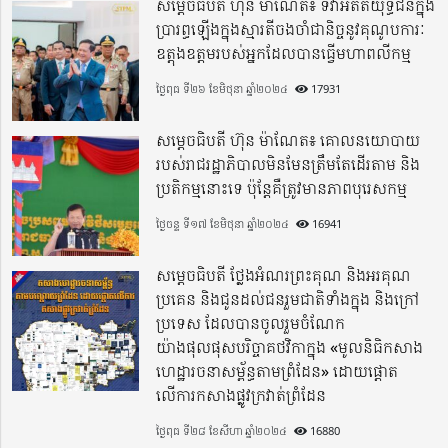
សម្តេចធិបតី ហ៊ុន ម៉ាណែត៖ ទិវាអតីតយុទ្ធជនក្នុង
ប្រារព្ធឡើងក្នុងស្មារតីចងចាំជានិច្ចនូវគុណូបការៈ
ឧត្តុងឧត្តមរបស់អ្នកដែលបានធ្វើមហាពលីកម្ម
ថ្ងៃពុធ ទី២៦ ខែមិថុនា ឆ្នាំ២០២៤
17931
សម្តេចធិបតី ហ៊ុន ម៉ាណែត៖ គោលនយោបាយ
របស់រាជរដ្ឋាភិបាលមិនមែនត្រឹមតែដើរតាម និង
ប្រតិកម្មនោះទេ ប៉ុន្តែគឺត្រូវមានភាពបុរេសកម្ម
ថ្ងៃចន្ទ ទី១៧ ខែមិថុនា ឆ្នាំ២០២៤
16941
សម្តេចធិបតី ថ្លែងអំណរព្រះគុណ និងអរគុណ
ប្រគេន និងជូនដល់ជនរួមជាតិទាំងក្នុង​ និងក្រៅ
ប្រទេស​ ដែលបានចូលរួមចំណែក
យ៉ាងផុលផុសបរិច្ចាគថវិកាក្នុង «មូលនិធិកសាង
ហេដ្ឋារចនាសម្ព័ន្ធតាមព្រំដែន» ដោយផ្ដោត
លើការកសាងផ្លូវក្រវាត់ព្រំដែន
ថ្ងៃពុធ ទី២៨ ខែសីហា ឆ្នាំ២០២៤
16880