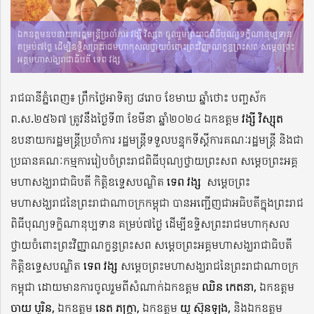
ឯកឧត្ដមឧបនាយករដ្ឋមន្ត្រីប្រចាំការ វង្សី វិស្សុត ចូលរួមព្រះរាជពិធីបុណ្យទក្ខិណានុប្បទាន
គម្រប់៧ថ្ងៃ ដើម្បីឧទ្ទិសព្រះរាជមហាកុសលថ្វាយចំពោះព្រះវិញ្ញាណក្ខន្ធព្រះសព សម្ដេចព្រះ
អគ្គមហាសង្ឃរាជាធិបតី ទេព វង្ស
រាជធានីភ្នំពេញ៖ ព្រឹកថ្ងៃអាទិត្យ ៨រោច ខែមាឃ ឆ្នាំថោះ បញ្ចស័ក
ព.ស.២៥៦៧ ត្រូវនឹងថ្ងៃទី៣ ខែមីនា ឆ្នាំ២០២៤ ឯកឧត្ដម
វង្សី​ វិស្សុត
ឧបនាយករដ្ឋមន្ត្រីប្រចាំការ រដ្ឋមន្ត្រីទទួលបន្ទុកទីស្ដីការគណៈរដ្ឋមន្ត្រី និងជា
ប្រធានគណៈកម្មការរៀបចំព្រះរាជពិធីបុណ្យថ្វាយព្រះសព សម្ដេចព្រះអគ្គ
មហាសង្ឃរាជាធិបតី កិត្តិឧទ្ទេសបណ្ឌិត
ទេព វង្ស
សម្ដេចព្រះ
មហាសង្ឃរាជនៃព្រះរាជាណាចក្រកម្ពុជា បានអញ្ជើញជាអធិបតីក្នុងព្រះរាជ
ពិធីបុណ្យទក្ខិណានុប្បទាន គម្រប់៧ថ្ងៃ ដើម្បីឧទ្ទិសព្រះរាជមហាកុសល
ថ្វាយចំពោះព្រះវិញ្ញាណក្ខន្ធព្រះសព សម្ដេចព្រះអគ្គមហាសង្ឃរាជាធិបតី
កិត្តិឧទ្ទេសបណ្ឌិត
ទេព វង្ស
សម្ដេចព្រះមហាសង្ឃរាជនៃព្រះរាជាណាចក្រ
កម្ពុជា ដោយមានការចូលរួមពីសំណាក់ឯកឧត្ដម
ឈិន កេតនា
, ឯកឧត្ដម
ចាយ បូរិន
, ឯកឧត្ដម
នេត​ ភក្ត្រា
, ឯកឧត្ដម
យូ ស៊ុនឡុង
, និងឯកឧត្ដម