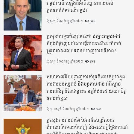
កម្ពុជា លើកឡើងពីអំពើឈ្លានពានរបស់
ប្រទេសថៃមកលើកម្ពុជា
ថ្ងៃសុក្រ ទី១៩ ខែធ្នូ ឆ្នាំ២០២៥
845
ប្រមុខការទូតចិនព្រមានថា ជម្លោះកម្ពុជា-ថៃ
កំពុងបំផ្លាញដល់សាមគ្គីភាពអាស៊ាន ចាំបាច់
ត្រូវឈានដល់បទឈប់បាញ់ជាអាទិភាព !
ថ្ងៃសុក្រ ទី១៩ ខែធ្នូ ឆ្នាំ២០២៥
878
សហភាពអឺរ៉ុបបង្ហាញការគាំទ្រចំពោះកម្ពុជាក្នុង
ការងារមនុស្សធម៌ និងបន្តតាមដាន អំពីស្ថាន
ការណ៍វិវត្តន៍នៃជម្លោះតាមព្រំដែនដោយយកចិត្ត
ទុកដាក់ខ្ពស់
ថ្ងៃព្រហស្បតិ៍ ទី១៨ ខែធ្នូ ឆ្នាំ២០២៥
828
ក្រសួងការពារជាតិ៖ ថៃនៅតែបន្តរំលោភ
បំពានលើបទឈប់បាញ់ និង«សេចក្តីថ្លែងការណ៍