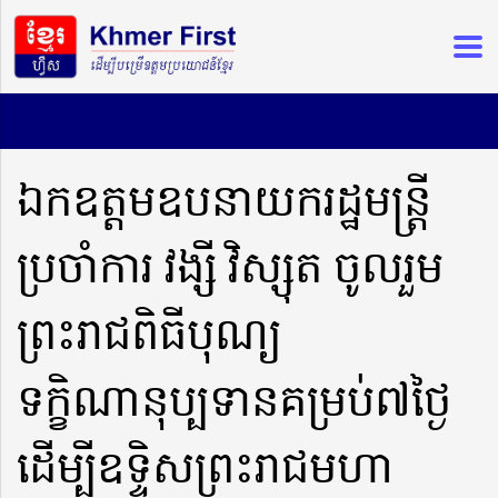
ឯកឧត្ដមឧបនាយករដ្ឋមន្ត្រី
ប្រចាំការ វង្សី វិស្សុត ចូលរួម
ព្រះរាជពិធីបុណ្យ
ទក្ខិណានុប្បទានគម្រប់៧ថ្ងៃ
ដើម្បីឧទ្ទិសព្រះរាជមហា