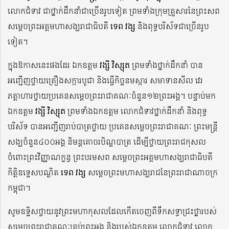
លោកជំទាវ ជាថ្នាក់ដឹកនាំជាច្រើនរូបទៀត ព្រមទាំងក្រុមគ្រួសារនៃព្រះសព
សម្ដេចព្រះអគ្គមហាសង្ឃរាជាធិបតី
ទេព វង្ស
និងពុទ្ធបរិស័ទជាច្រើនរូប
ទៀត។
ក្នុងឱកាសនេះផងដែរ ឯកឧត្ដម
វង្សី វិស្សុត
ព្រមទាំងថ្នាក់ដឹកនាំ បាន
អញ្ជើញថ្វាយគ្រឿងសក្ការបូជា និងធ្វើកិច្ចនមស្ការ សមាទានសីល វេរ
ភត្តាហារថ្វាយប្រគេនសម្ដេចព្រះរាជាគណៈចំនួន១២ព្រះអង្គ។ បន្ទាប់មក
ឯកឧត្ដម
វង្សី វិស្សុត
ព្រមទាំងឯកឧត្ដម លោកជំទាវថ្នាក់ដឹកនាំ និងពុទ្ធ
បរិស័ទ បានអញ្ជើញរាប់បាត្រថ្វាយ ប្រគេនសម្ដេចព្រះរាជាគណៈ ព្រះមន្ត្រី
សង្ឃចំនួន៤០០អង្គ និមន្តគោចរបិណ្ឌបាត្រ ដើម្បីថ្វាយព្រះរាជកុសល
ចំពោះព្រះវិញ្ញាណក្ខន្ធ ព្រះបរមសព សម្ដេចព្រះអគ្គមហាសង្ឃរាជាធិបតី
កិត្តិឧទ្ទេសបណ្ឌិត
ទេព វង្ស
សម្ដេចព្រះមហាសង្ឃរាជនៃព្រះរាជាណាចក្រ
កម្ពុជា។
សូមឧទ្ទិសថ្វាយនូវព្រះមហាកុសលដែលកើតចេញពីទឹកសទ្ធាជ្រះថ្លារបស់
សម្ដេចព្រះរាជាគណៈគ្រប់ព្រះអង្គ និងរបស់ឯកឧត្ដម លោកជំទាវ លោក