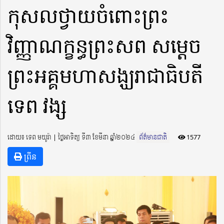
កុសលថ្វាយចំពោះព្រះ
វិញ្ញាណក្ខន្ធព្រះសព សម្ដេច
ព្រះអគ្គមហាសង្ឃរាជាធិបតី
ទេព វង្ស
ដោយ៖ ទេព មយូរ៉ា ​​ | ថ្ងៃអាទិត្យ ទី៣ ខែមីនា ឆ្នាំ២០២៤
ព័ត៌មានជាតិ
1577
ព្រីន