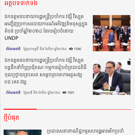
អត្ថបទទាក់ទង
ឯកឧត្តមឧបនាយករដ្ឋមន្រ្តីប្រចាំការ វង្សី វិស្សុត
អញ្ជើញប្រកាសរបាយការណ៍អភិវឌ្ឍន៍មនុស្សក្នុង
តំបន់ ប្រចាំឆ្នាំ២០២៤ ដែលរៀបចំដោយ
UNDP
ព័ត៌មានជាតិ
ថ្ងៃព្រហស្បតិ៍ ទី៧ ខែមីនា ឆ្នាំ២០២៤​
1546
ឯកឧត្តមឧបនាយករដ្ឋមន្ត្រីប្រចាំការ វង្សី វិស្សុត
បន្តដឹកនាំកិច្ចប្រជុំគណៈកម្មការរៀបចំព្រះរាជពិធី
បុណ្យថ្វាយព្រះសព សម្តេចព្រះមហាអគ្គសង្ឃ
រាជ ទេព វង្ស
ព័ត៌មានជាតិ
ថ្ងៃសៅរ៍ ទី២ ខែមីនា ឆ្នាំ២០២៤​
1601
ថ្មីបំផុត
ប្រធានសភាពាណិជ្ជកម្មសហរដ្ឋអាមេរិកប្រចាំ