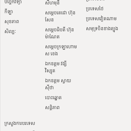
បច្ចេកវិទ្យា
សីហមុនី
ប្រទេសថៃ
កីឡា
សម្តេចតេជោ ហ៊ុន
ប្រទេសវៀតណាម
សែន
សុខភាព
សមុទ្រចិនខាងត្បូង
សម្ដេចធិបតី ហ៊ុន
សិល្បៈ
ម៉ាណែត
សម្ដេចក្រឡាហោម
ស ខេង
ឯកឧត្តម វង្សី
វិស្សុត
ឯកឧត្តម ស្វាយ
ស៊ីថា
បោះឆ្នោត
សន្តិភាព
ក្រសួងការបរទេស