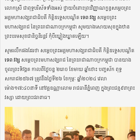
លោកស្រី ជាពុទ្ធបរិស័ទទាំងអស់ ថ្វាយចំពោះព្រះវិញ្ញាណក្ខន្ធសម្ដេចព្រះ
អគ្គមហាសង្ឃរាជាធិបតី កិត្តិឧទ្ទេសបណ្ឌិត
ទេព វង្ស
សម្ដេចព្រះ
មហាសង្ឃរាជ នៃព្រះរាជាណាចក្រកម្ពុជា សូមយាងសោយសុខក្នុងឋាន
ព្រះបរមសុខជានិច្ចនិរន្តរ៍ កុំបីឃ្លៀងឃ្លាតឡើយ។
សូមរលឹកផងដែរថា សម្ដេចព្រះអគ្គមហាសង្ឃរាជាធិបតី កិត្តិឧទ្ទេសបណ្ឌិត
ទេព វង្ស
សម្ដេចព្រះមហាសង្ឃរាជ នៃព្រះរាជាណាចក្រកម្ពុជា បានយាង
ចូលព្រះទិវង្គត កាលពីថ្ងៃចន្ទ ២រោច ខែមាឃ ឆ្នាំថោះ បញ្ចស័ក ពុទ្ធ
សករាជ២៥៦៧ ត្រូវនឹងថ្ងៃទី២៦ ខែកុម្ភៈ ឆ្នាំ២០២៤ វេលា
ម៉ោង១៧:៤០នាទី នៅវត្តឧណ្ណាលោម រាជធានីភ្នំពេញ ក្នុងព្រះជន្ម៩៣ព្រះ
វស្សា ដោយព្រះជរាពាធ។