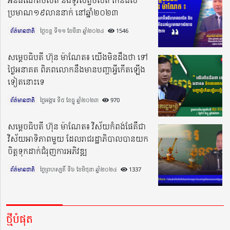
ប្រមាណ១៩លាននាក់ នៅឆ្នាំ២០២៣
ព័ត៌មានជាតិ
ថ្ងៃចន្ទ ទី១១ ខែមីនា ឆ្នាំ២០២៤​
1546
សម្តេចធិបតី ហ៊ុន ម៉ាណែត៖ យើងមិនដឹងថា ទៅ
ថ្ងៃអនាគត ពិភពលោកនឹងមានបញ្ហាអ្វីកើតឡើង
ទៀតនោះទេ
ព័ត៌មានជាតិ
ថ្ងៃអង្គារ ទី៥ ខែធ្នូ ឆ្នាំ២០២៣​
970
សម្តេចធិបតី ហ៊ុន ម៉ាណែត៖ វិស័យកំពង់ផែគឺជា
វិស័យអាទិភាពមួយ ដែលរាជរដ្ឋាភិបាលបានយក
ចិត្តទុកដាក់ជំរុញការអភិវឌ្ឍ
ព័ត៌មានជាតិ
ថ្ងៃព្រហស្បតិ៍ ទី៦ ខែមិថុនា ឆ្នាំ២០២៤​
1337
ថ្មីបំផុត