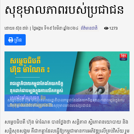
សុខុមាលភាពរបស់ប្រជាជន
ដោយ៖ ស៊ុន ដារ៉ា ​​ | ថ្ងៃអង្គារ ទី១៩ ខែមីនា ឆ្នាំ២០២៤
ព័ត៌មានជាតិ
1273
ព្រីន
សម្តេចធិបតី ហ៊ុន ម៉ាណែត៖ រាជរដ្ឋាភិបាលកម្ពុជាតែងតែយកចិត្តទុកដាក់ជាចម្បងក្នុងការ
លើកកម្ពស់សេវាថែទាំសុខភាព និងសុខុមាលភាពរបស់ប្រជាជន
សម្តេចធិបតី ហ៊ុន ម៉ាណែត បានថ្លែងថា សន្តិភាព ស្ថិរភាពនយោបាយ និង
សន្តិសុខសង្គម គឺជាកត្តាដែលធ្វើឱ្យកម្ពុជាមានការអភិវឌ្ឍលើគ្រប់វិស័យ រួម