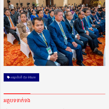
សម្ដេចធិបតី ហ៊ុន ម៉ាណែត
អត្ថបទទាក់ទង