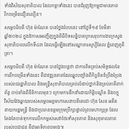
ទាំងវិស័យសុខាភិបាល ដែលកត្តាទាំងនេះ បានជំរុញឱ្យកម្ពុជាមានភាព
រីកចម្រើនជឿនលឿន។
សម្តេចធិបតី ហ៊ុន ម៉ាណែត បានថ្លែងបែបនេះ នៅថ្ងៃទី១៩ ខែមីនា
ឆ្នាំ២០២៤ ក្នុងឱកាសអញ្ជើញក្នុងពិធីបិទសន្និបាតបូកសរុបការងារក្រសួង
សុខាភិបាលលើកទី៤៣ ដែលធ្វើឡើងនៅសណ្ឋាគារសូហ្វីតែល ភ្នំពេញភូគី
ត្រា។
សម្តេចធិបតី ហ៊ុន ម៉ាណែត បានថ្លែងបន្តថា ជាការពិតគ្រប់សមិទ្ធផលនៃ
ការរីកចម្រើនទាំងនេះ គឺជាវឌ្ឍនភាពដែលឆ្លុះបញ្ជាំងពីកិច្ចខិតខំប្រឹងប្រែង
របស់រាជរដ្ឋាភិបាល និងមន្ត្រីសុខាភិបាលគ្រប់លំដាប់ថ្នាក់និងគ្រប់ភាគីពាក់
ព័ន្ធ ចាប់តាំងពីនីតិកាលមុនៗ ក្រោមការដឹកនាំដោយកិត្តិបណ្ឌិត និងចក្ខុ
វិស័យវែងឆ្ងាយរបស់សម្តេចអគ្គមហាសេនាបតីតេជោ ហ៊ុន សែន អតីត
នាយករដ្ឋមន្ត្រី និងជាប្រធានឧត្តមក្រុមប្រឹក្សាផ្ទាល់ព្រះមហាក្សត្រ ដែល
តែងតែចាត់ទុកការលើកកម្ពស់សេវាថែរទាំសុខភាព និងសុខុមាលភាព
របស់ប្រជាជន គឺជាអាទិភាពចម្បង៕