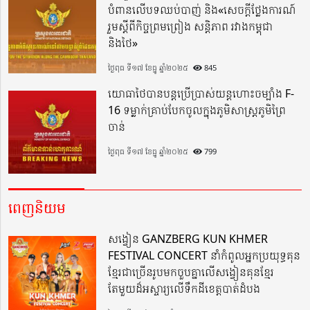
បំពានលើបទឈប់បាញ់ និង«សេចក្តីថ្លែងការណ៍
រួមស្តីពីកិច្ចព្រមព្រៀង សន្តិភាព រវាងកម្ពុជា
និងថៃ»
ថ្ងៃពុធ ទី១៧ ខែធ្នូ ឆ្នាំ២០២៥
845
យោធាថៃបានបន្តប្រើប្រាស់យន្តហោះចម្បាំង F-
16 ទម្លាក់គ្រាប់បែកចូលក្នុងភូមិសាស្ត្រភូមិព្រៃ
ចាន់
ថ្ងៃពុធ ទី១៧ ខែធ្នូ ឆ្នាំ២០២៥
799
ពេញនិយម
សង្វៀន GANZBERG KUN KHMER
FESTIVAL CONCERT នាំកំពូលអ្នកប្រយុទ្ធគុន
ខ្មែរជាច្រើនរូបមកចួបគ្នាលើសង្វៀនគុនខ្មែរ
តែមួយដ៏អស្ចារ្យលើទឹកដីខេត្តបាត់ដំបង