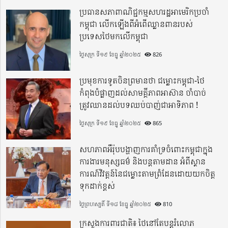
ប្រធានសភាពាណិជ្ជកម្មសហរដ្ឋអាមេរិកប្រចាំ
កម្ពុជា លើកឡើងពីអំពើឈ្លានពានរបស់
ប្រទេសថៃមកលើកម្ពុជា
ថ្ងៃសុក្រ ទី១៩ ខែធ្នូ ឆ្នាំ២០២៥
826
ប្រមុខការទូតចិនព្រមានថា ជម្លោះកម្ពុជា-ថៃ
កំពុងបំផ្លាញដល់សាមគ្គីភាពអាស៊ាន ចាំបាច់
ត្រូវឈានដល់បទឈប់បាញ់ជាអាទិភាព !
ថ្ងៃសុក្រ ទី១៩ ខែធ្នូ ឆ្នាំ២០២៥
865
សហភាពអឺរ៉ុបបង្ហាញការគាំទ្រចំពោះកម្ពុជាក្នុង
ការងារមនុស្សធម៌ និងបន្តតាមដាន អំពីស្ថាន
ការណ៍វិវត្តន៍នៃជម្លោះតាមព្រំដែនដោយយកចិត្ត
ទុកដាក់ខ្ពស់
ថ្ងៃព្រហស្បតិ៍ ទី១៨ ខែធ្នូ ឆ្នាំ២០២៥
810
ក្រសួងការពារជាតិ៖ ថៃនៅតែបន្តរំលោភ