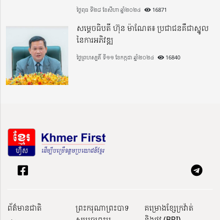
ថ្ងៃពុធ ទី២៨ ខែសីហា ឆ្នាំ២០២៤
16871
សម្តេចធិបតី ហ៊ុន ម៉ាណែត៖ ប្រជាជនគឺជាស្នូល
នៃការអភិវឌ្ឍ
ថ្ងៃព្រហស្បតិ៍ ទី១១ ខែកក្កដា ឆ្នាំ២០២៤
16840
ព័ត៌មានជាតិ
ព្រះករុណាព្រះបាទ
គម្រោងខ្សែក្រវ៉ាត់
សម្តេចព្រះប
និងផ្លូវ (BRI)