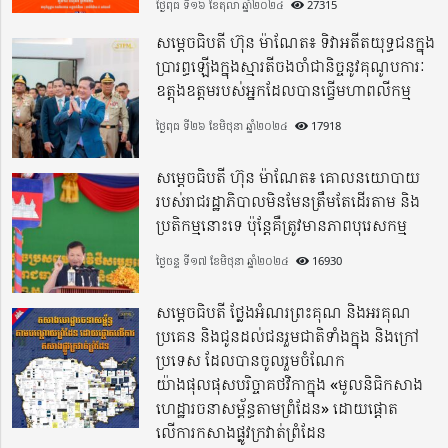
ថ្ងៃពុធ ទី១៦ ខែតុលា ឆ្នាំ២០២៤
27315
សម្តេចធិបតី ហ៊ុន ម៉ាណែត៖ ទិវាអតីតយុទ្ធជនក្នុង
ប្រារព្ធឡើងក្នុងស្មារតីចងចាំជានិច្ចនូវគុណូបការៈ
ឧត្តុងឧត្តមរបស់អ្នកដែលបានធ្វើមហាពលីកម្ម
ថ្ងៃពុធ ទី២៦ ខែមិថុនា ឆ្នាំ២០២៤
17918
សម្តេចធិបតី ហ៊ុន ម៉ាណែត៖ គោលនយោបាយ
របស់រាជរដ្ឋាភិបាលមិនមែនត្រឹមតែដើរតាម និង
ប្រតិកម្មនោះទេ ប៉ុន្តែគឺត្រូវមានភាពបុរេសកម្ម
ថ្ងៃចន្ទ ទី១៧ ខែមិថុនា ឆ្នាំ២០២៤
16930
សម្តេចធិបតី ថ្លែងអំណរព្រះគុណ និងអរគុណ
ប្រគេន និងជូនដល់ជនរួមជាតិទាំងក្នុង​ និងក្រៅ
ប្រទេស​ ដែលបានចូលរួមចំណែក
យ៉ាងផុលផុសបរិច្ចាគថវិកាក្នុង «មូលនិធិកសាង
ហេដ្ឋារចនាសម្ព័ន្ធតាមព្រំដែន» ដោយផ្ដោត
លើការកសាងផ្លូវក្រវាត់ព្រំដែន