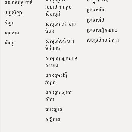
ព័ត៌មានអន្តរជាតិ
រមនាថ នរោត្តម
ប្រទេសចិន
បច្ចេកវិទ្យា
សីហមុនី
ប្រទេសថៃ
កីឡា
សម្តេចតេជោ ហ៊ុន
ប្រទេសវៀតណាម
សែន
សុខភាព
សមុទ្រចិនខាងត្បូង
សម្ដេចធិបតី ហ៊ុន
សិល្បៈ
ម៉ាណែត
សម្ដេចក្រឡាហោម
ស ខេង
ឯកឧត្តម វង្សី
វិស្សុត
ឯកឧត្តម ស្វាយ
ស៊ីថា
បោះឆ្នោត
សន្តិភាព