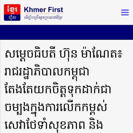
សម្តេចធិបតី ហ៊ុន ម៉ាណែត៖
រាជរដ្ឋាភិបាលកម្ពុជា
តែងតែយកចិត្តទុកដាក់ជា
ចម្បងក្នុងការលើកកម្ពស់
សេវាថែទាំសុខភាព និង