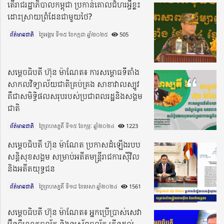
តើរាជរដ្ឋាភិបាលកម្ពុជា ប្រកាន់គោលជំហរអ្វីខ្លះ
ដោះស្រាយព្រំដែនជាមួយថៃ?
ព័ត៌មានជាតិ
ថ្ងៃអង្គារ ទី១៥ ខែកក្កដា ឆ្នាំ២០២៥​
505
សម្តេចធិបតី ហ៊ុន ម៉ាណែត៖ ការសម្ពោធទីតាំង
សាកលវិទ្យាល័យជាតិគ្រប់គ្រង សាខាវាលស្បូវ
គឺជាសមិទ្ធិផលសរុបរបស់ប្រជាពលរដ្ឋនិងសង្គម
ជាតិ
ព័ត៌មានជាតិ
ថ្ងៃព្រហស្បតិ៍ ទី១៥ ខែកុម្ភៈ ឆ្នាំ២០២៤​
1223
សម្តេចធិបតី ហ៊ុន ម៉ាណែត ប្រកាសដំឡើងរបប
សន្តិសុខសង្គម សម្រាប់អតីតមន្ត្រីរាជការស៊ីវិល
និងអតីតយុទ្ធជន
ព័ត៌មានជាតិ
ថ្ងៃព្រហស្បតិ៍ ទី១៨ ខែមេសា ឆ្នាំ២០២៤​
1561
សម្តេចធិបតី ហ៊ុន ម៉ាណែត៖ អ្នកប្រើប្រាស់សេវា
អ៊ីនធឺណេតចល័ត និងទូរស័ព្ទចល័ត កើនដល់