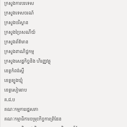
ក្រសួងការបរទេស
ក្រសួងទេសចរណ៍
ក្រសួងបរិស្ថាន
ក្រសួងប្រៃសណីយ៍
ក្រសួងព័ត៌មាន
ក្រសួងពាណិជ្ជកម្ម
ក្រសួងសេដ្ឋកិច្ចនិង ហិរញ្ញវត្ថុ
ខេត្តកំពង់ស្ពឺ
ខេត្តត្បូងឃ្មុំ
ខេត្តសៀមរាប
គ.ជ.ប
គណៈកម្មការរដ្ឋសភា
គណៈកម្មាធិការចម្រុះកិច្ចការព្រំដែន