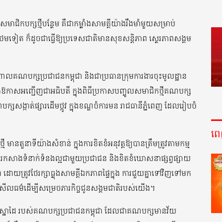
ជិកបក្សថ្មីបន្ថែម គឺជាកម្លាំងសាមគ្គីយ៉ាងរឹងមាំមួយសម្រាប់
នថែមទៀត ក៏ដូចជាធ្វើឱ្យប្រទេសជាតិមានសុខសន្តិភាព ស្ថេរភាពសង្គម
ាលគណបក្សប្រជាជនកម្ពុជា និងជាប្រធានក្រុមការងារចុះមូលដ្ឋាន
កាសអញ្ជើញជាអធិបតី ក្នុងពិធីប្រកាសបញ្ចូលសមាជិកថ្មីគណបក្ស
សសង្កាត់ផ្សារដើមថ្កូវ ក្នុងខណ្ឌចំការមន រាជធានីភ្នំពេញ ដែលរៀបចំ
ព
មានតួនាទីយ៉ាងសំខាន់ ក្នុងការខិតខំអនុវត្តឱ្យបានត្រឹមត្រូវតាមកម្ម
កសាងទំនាក់ទំនងល្អជាមួយប្រជាជន និងខិតខំឃោសនាផ្សព្វផ្សាយ
ដោយត្រូវថែរក្សាធ្លុងសាមគ្គីឯកភាពផ្ទៃក្នុង ការជួយគ្នាទៅវិញទៅមក
 សីលធម៌ដើម្បីសម្រេចភារកិច្ចជូនសង្គមជាតិរបស់យើង។
ិនិងស្នាដៃ របស់គណបក្សប្រជាជនកម្ពុជា ដែលជាគណបក្សមានវ័យ