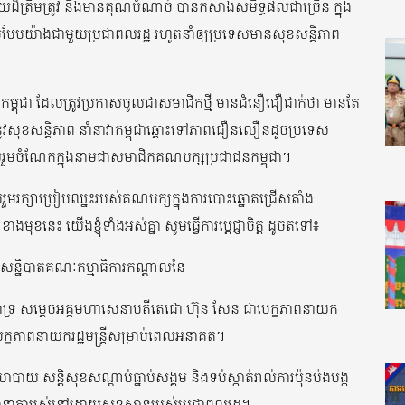
ដ៏ត្រឹមត្រូវ និងមានគុណបំណាច់ បានកសាងសមិទ្ធផលជាច្រើន ក្នុង
្រប់បែបយ៉ាងជាមួយប្រជាពលរដ្ឋ រហូតនាំឲ្យប្រទេសមានសុខសន្តិភាព
ពុជា ដែលត្រូវប្រកាសចូលជាសមាជិកថ្មី មានជំនឿជឿជាក់ថា មានតែ
វសុខសន្តិភាព នាំនាវាកម្ពុជាឆ្ពោះទៅភាពជឿនលឿនដូចប្រទេស
រួមចំណែកក្នុងនាមជាសមាជិកគណបក្សប្រជាជនកម្ពុជា។
លរួមរក្សាប្រៀបឈ្នះរបស់គណបក្សក្នុងការបោះឆ្នោតជ្រើសតាំង
ងមុខនេះ យើងខ្ញុំទាំងអស់គ្នា សូមធ្វើការប្តេជ្ញាចិត្ត ដូចតទៅ៖
ស់សន្និបាតគណៈកម្មាធិការកណ្តាលនៃ
គាំទ្រ សម្តេចអគ្គមហាសេនាបតីតេជោ ហ៊ុន សែន ជាបេក្ខភាពនាយក
ាបេក្ខភាពនាយករដ្ឋមន្រ្តីសម្រាប់ពេលអនាគត។
យោបាយ សន្តិសុខសណ្តាប់ធ្នាប់សង្គម និងទប់ស្កាត់រាល់ការប៉ុនប៉ងបង្ក
បីធានាការរស់នៅដោយសុខសាន្តរបស់ប្រជាពលរដ្ឋ។