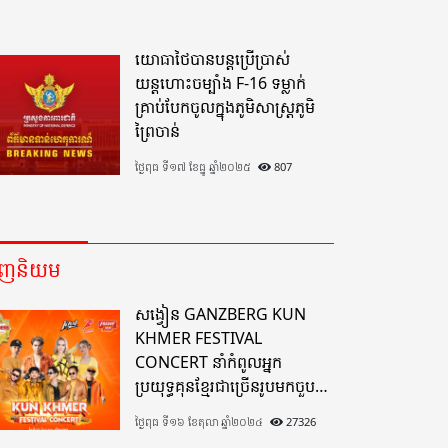
យោធាថៃបានបន្តប្រើប្រាស់
យន្តហោះចម្បាំង F-16 ទម្លាក់
គ្រាប់បែកចូលក្នុងភូមិសាស្ត្រភូមិ
ព្រៃចាន់
ថ្ងៃពុធ ទី១៧ ខែធ្នូ ឆ្នាំ២០២៥
807
េញនិយម
សង្វៀន GANZBERG KUN
KHMER FESTIVAL
CONCERT នាំកំពូលអ្នក
ប្រយុទ្ធគុនខ្មែរជាច្រើនរូបមកចួប
គ្នាលើសង្វៀនគុនខ្មែរតែមួយដ៏
ថ្ងៃពុធ ទី១៦ ខែតុលា ឆ្នាំ២០២៤
27326
អស្ចារ្យលើទឹកដីខេត្តបាត់ដំបង