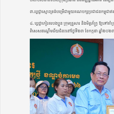
៣.ប្តេជ្ញាស្មោះត្រង់បម្រើជាមួយគណបក្សប្រជាជនកម្ពុជា
៤. ប្តេជ្ញាកៀរគរបងប្អូន ក្រុមគ្រួសារ និងមិត្តភ័ក្ត្រ ឱ្
ពិសេសដណ្តើមជ័យជំនះនៅថ្ងៃទី២៣ ខែកក្កដា ឆ្នាំ២០