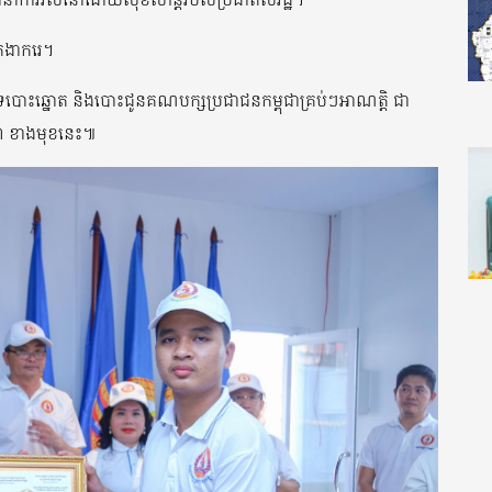
ឥតងាករេ។
យទៅគាំទ្របោះឆ្នោត និងបោះជូនគណបក្សប្រជាជនកម្ពុជាគ្រប់ៗអាណត្តិ ជា
២៣ ខាងមុខនេះ៕