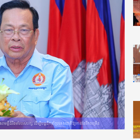
មគ្គីដ៏រឹងមាំរបស់បក្ស ដើម្បីបន្តដឹកនាំប្រទេសជាតិឱ្យកាន់តែរីកចម្រើន