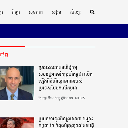
្យា
កីឡា
សុខភាព
សង្គម
សិល្បៈ
ីបំផុត
ប្រធានសភាពាណិជ្ជកម្ម
សហរដ្ឋអាមេរិកប្រចាំកម្ពុជា លើក
ឡើងពីអំពើឈ្លានពានរបស់
ប្រទេសថៃមកលើកម្ពុជា
ថ្ងៃសុក្រ ទី១៩ ខែធ្នូ ឆ្នាំ២០២៥
835
ប្រមុខការទូតចិនព្រមានថា ជម្លោះ
កម្ពុជា-ថៃ កំពុងបំផ្លាញដល់សាមគ្គី