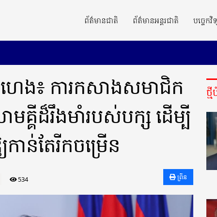
ព័ត៌មានជាតិ
ព័ត៌មានអន្តរជាតិ
បច្ចេកវិទ
 សំហេង៖ ការកសាងសមាជិក
ថ្ម
សាមគ្គីដ៏រឹងមាំរបស់បក្ស ដើម្បី
្យកាន់តែរីកចម្រើន
ព្រីន
534