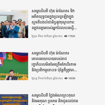
សម្តេចធិបតី ហ៊ុន ម៉ាណែត៖ ទិវា
អតីតយុទ្ធជនក្នុងប្រារព្ធឡើងក្នុង
ស្មារតីចងចាំជានិច្ចនូវគុណូបការៈ
ឧត្តុងឧត្តមរបស់អ្នកដែលបានធ្វើ
មហាពលីកម្ម
ថ្ងៃពុធ ទី២៦ ខែមិថុនា ឆ្នាំ២០២៤
17926
សម្តេចធិបតី ហ៊ុន ម៉ាណែត៖
គោលនយោបាយរបស់រាជ
រដ្ឋាភិបាលមិនមែនត្រឹមតែដើរតាម
និងប្រតិកម្មនោះទេ ប៉ុន្តែគឺត្រូវមាន
ភាពបុរេសកម្ម
ថ្ងៃចន្ទ ទី១៧ ខែមិថុនា ឆ្នាំ២០២៤
16936
សម្តេចធិបតី ថ្លែងអំណរព្រះគុណ
និងអរគុណ ប្រគេន និងជូនដល់ជន