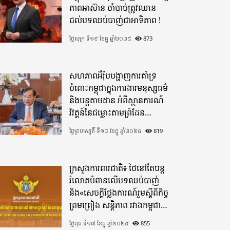
ភាពអាស៊ាន ចាំបាច់ត្រូវឈាន
ដល់បទឈប់បាញ់ជាអាទិភាព !
ថ្ងៃសុក្រ ទី១៩ ខែធ្នូ ឆ្នាំ២០២៥
873
សហភាពអឺរ៉ុបបង្ហាញការគាំទ្រ
ចំពោះកម្ពុជាក្នុងការងារមនុស្សធម៌
និងបន្តតាមដាន អំពីស្ថានការណ៍
វិវត្តន៍នៃជម្លោះតាមព្រំដែន
ដោយយកចិត្តទុកដាក់ខ្ពស់
ថ្ងៃព្រហស្បតិ៍ ទី១៨ ខែធ្នូ ឆ្នាំ២០២៥
819
ក្រសួងការពារជាតិ៖ ថៃនៅតែបន្ត
រំលោភបំពានលើបទឈប់បាញ់
និង«សេចក្តីថ្លែងការណ៍រួមស្តីពីកិច្ច
ព្រមព្រៀង សន្តិភាព រវាងកម្ពុជា
និងថៃ»
ថ្ងៃពុធ ទី១៧ ខែធ្នូ ឆ្នាំ២០២៥
855