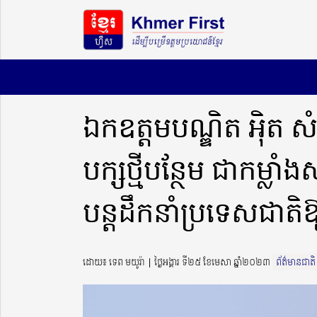
ឯកឧត្តមបណ្ឌិត អ៉ិត
បក្សថ្មីបន្ថែម ជាកម្លាំង
បន្តដឹកនាំប្រទេសជាតិឱ
ដោយ៖ ទេព មយូរ៉ា ​​ | ថ្ងៃអង្គារ ទី២៥ ខែមេសា ឆ្នាំ២០២៣
ព័ត៌មានជាតិ