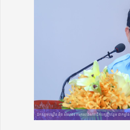
ឯកឧត្តមបណ្ឌិត អ៉ិត សំហេង៖ ការកសាងសមាជិកបក្សថ្មីបន្ថែម ជាកម្លាំងសា