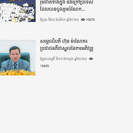
រួមជាតិទាំងក្នុង​ និងក្រៅប្រទេស​
ដែលបានចូលរួមចំណែក
យ៉ាងផុលផុសបរិច្ចាគថវិកាក្នុង
ថ្ងៃពុធ ទី២៨ ខែសីហា ឆ្នាំ២០២៤
16876
«មូលនិធិកសាងហេដ្ឋារចនាសម្ព័ន្ធ
តាមព្រំដែន» ដោយផ្ដោតលើការ
កសាងផ្លូវក្រវាត់ព្រំដែន
សម្តេចធិបតី ហ៊ុន ម៉ាណែត៖
ប្រជាជនគឺជាស្នូលនៃការអភិវឌ្ឍ
ថ្ងៃព្រហស្បតិ៍ ទី១១ ខែកក្កដា ឆ្នាំ២០២៤
16845