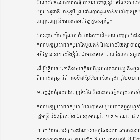
ចំណាស់ មានភាពចាស់ទុំ បានដាក់ចេញនូវកម្មវិធីនយោបាយ
បុព្វហេតុជាតិ មាតុភូមិ ព្រមទាំងបានឆ្លងកាត់ការលំបាកគ
ពេញលេញ និងមានការអភិវឌ្ឍដូចសព្វថ្ងៃ។
ឯកឧត្តម យឹម ស៊ីណន តំណាងសមាជិកគណបក្សប្រជាជនកម្
គណបក្សប្រជាជនកម្ពុជាតែមួយគត់ ដែលអាចថែរក្សាបាននូ
អភិវឌ្ឍនានា។ យើងខ្ញុំពិតជាមានមោទកភាព ដែលបានចូល
ដើម្បីឆ្លើយតបទៅនឹងសេចក្តីទុកចិត្តរបស់គណបក្ស និងចូ
តំណាងរាស្ត្រ នីតិកាលទី៧ ថ្ងៃទី២៣ ខែកក្កដា ឆ្នាំ២០២៣ ខា
១. ប្តេជ្ញាគាំទ្រយ៉ាងពេញទំហឹង ចំពោះសេចក្តីសម្រេចរប
គណបក្សប្រជាជនកម្ពុជា ដែលបានសម្រេចជាឯកច្ឆន្ទបន្ត
រដ្ឋមន្រ្តី និងជ្រើសតាំង ឯកឧត្តមបណ្ឌិត ហ៊ុន ម៉ាណែត ជ
២. ប្តេជ្ញាការពារឱ្យបានជាដាច់ខាតនូវសន្តិភាព ស្ថិរភាពន
ចលាចលនានារបស់ក្រុមប្រឆាំង និងមជ្ឈដ្ឋានអគតិ ដើម្