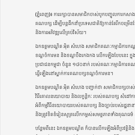
(ភ្នំពេញ)៖ ការរក្សាបានសមាជិកចាស់បូកបញ្ចូលការកសាងសមា
គណបក្ស ដើម្បីបន្តដឹកនាំប្រទេសជាតិឱ្យកាន់តែរីកចម្រើ
និងការអភិវឌ្ឍលើគ្រប់វិស័យ។
ឯកឧត្តមបណ្ឌិត អ៉ិត សំហេង សមាជិកគណៈកម្មាធិការកណ្ត
ខណ្ឌចំការមន និងខណ្ឌបឹងកេងកង លើកឡើងបែបនេះ ក្នុងឱ
ប្រជាជនកម្ពុជា ចំនួន ១៨០នាក់ របស់គណៈកម្មាធិការគណបក្
ធ្វើឡើងនៅស្នាក់ការគណបក្សខណ្ឌចំការមន។
ឯកឧត្តមបណ្ឌិត អ៉ិត សំហេង បញ្ជាក់ថា សមាជិកបក្សចាស់ថ្មី 
វិធីគោលនយោបាយ និងលក្ខន្តិកៈ របស់គណបក្ស សំដៅការ
អំពីកម្មវីធីនយោបាយរបស់គណបក្ស និងច្បាប់របស់រដ្ឋនានា 
និងត្រូវខិតខំរៀនសូត្រលើកកម្ពស់សមត្ថភាពទាំងគុណធម៌
បន្ថែមពីនេះ ឯកឧត្តមបណ្ឌិត ក៏បានលើកឡើងអំពីប្រវត្ត