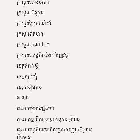
ក្រសួងទេសចរណ៍
ក្រសួងបរិស្ថាន
ក្រសួងប្រៃសណីយ៍
ក្រសួងព័ត៌មាន
ក្រសួងពាណិជ្ជកម្ម
ក្រសួងសេដ្ឋកិច្ចនិង ហិរញ្ញវត្ថុ
ខេត្តកំពង់ស្ពឺ
ខេត្តត្បូងឃ្មុំ
ខេត្តសៀមរាប
គ.ជ.ប
គណៈកម្មការរដ្ឋសភា
គណៈកម្មាធិការចម្រុះកិច្ចការព្រំដែន
គណៈកម្មាធិការជាតិសម្របសម្រួលកិច្ចការ
ព័ត៌មាន