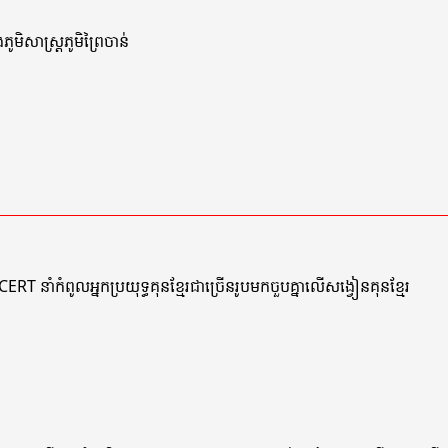
ូមិសាស្ត្រភូមិព្រៃចាន់
ពូលអ្នកប្រយុទ្ធគុនខ្មែរជាច្រើនរូបមកចួបគ្នាលើសង្វៀនគុនខ្មែរ