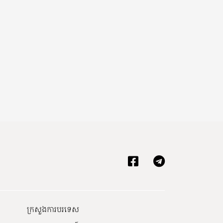
ឍ
ក្រសួងការបរទេស