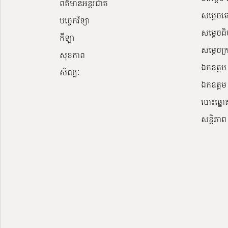
ព័ត៌មានអន្តរជាតិ
សម្តេចត
បច្ចេកវិទ្យា
សម្ដេចធិ
កីឡា
សម្ដេច
សុខភាព
ឯកឧត្តម វ
សិល្បៈ
ឯកឧត្តម 
បោះឆ្នោ
សន្តិភាព