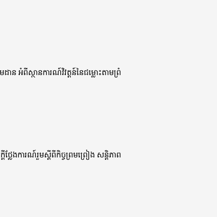
ដាន អំពីស្ថានការណ៍វិវត្តន៍នៃជម្លោះតាមព្រំ
ែងការណ៍រួមស្តីពីកិច្ចព្រមព្រៀង សន្តិភាព