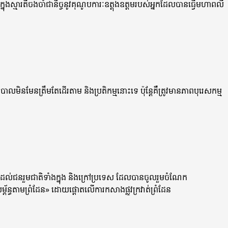
ងក្នុងស្មារតីចងចាំជានិច្ចនូវគុណូបការៈឧត្តុងឧត្តមរបស់អ្នកដែលបានធ្វើមហាពលី
ិនមែនត្រឹមតែដើរតាម និងប្រតិកម្មនោះទេ ប៉ុន្តែគឺត្រូវមានភាពបុរេសកម្ម
ដល់ជនរួមជាតិទាំងក្នុង​ និងក្រៅប្រទេស​ ដែលបានចូលរួមចំណែក
ព័ន្ធតាមព្រំដែន» ដោយផ្ដោតលើការកសាងផ្លូវក្រវាត់ព្រំដែន