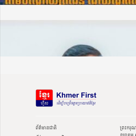
ព័ត៌មានជាតិ
ព្រះករុ
នរោត្តម 