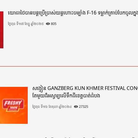
យោធាថៃបានបន្តប្រើប្រាស់យន្តហោះចម្បាំង F-16 ទម្លាក់គ្រាប់បែកចូលក្នុងភ
ថ្ងៃពុធ ទី១៧ ខែធ្នូ ឆ្នាំ២០២៥
805
សង្វៀន GANZBERG KUN KHMER FESTIVAL CONCERT នាំកំ
តែមួយដ៏អស្ចារ្យលើទឹកដីខេត្តបាត់ដំបង
ថ្ងៃពុធ ទី១៦ ខែតុលា ឆ្នាំ២០២៤
27325