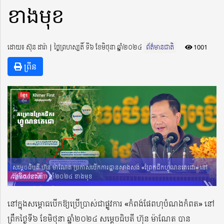
ខាងមុខ
ដោយ៖ ស៊ុន ដារ៉ា ​​ | ថ្ងៃព្រហស្បតិ៍ ទី៦ ខែមិថុនា ឆ្នាំ២០២៤
ព័ត៌មានជាតិ
1001
ព្រីន
សម្តេចធិបតី ហ៊ុន ម៉ាណែត ប្រកាសបើកការដ្ឋានសាងសង់ «ព្រែកជីកហ្វូណនតេជោ» នៅ
ថ្ងៃទី៥ ខែសីហា ឆ្នាំ២០២៤ ខាងមុខ
នៅក្នុងសម្ពោធបើកឱ្យប្រើប្រាស់ជាផ្លូវការ «កំពង់ផែពហុបំណងកំពត» នៅ
ព្រឹកថ្ងៃទី៦ ខែមិថុនា ឆ្នាំ២០២៤ សម្តេចធិបតី ហ៊ុន ម៉ាណែត បាន