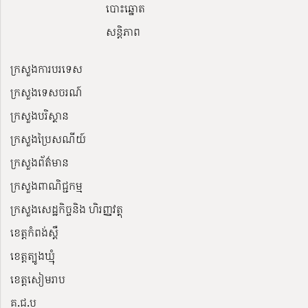
បោះឆ្នោត
សន្តិភាព
ក្រសួងការបរទេស
ក្រសួងទេសចរណ៍
ក្រសួងបរិស្ថាន
ក្រសួងប្រៃសណីយ៍
ក្រសួងព័ត៌មាន
ក្រសួងពាណិជ្ជកម្ម
ក្រសួងសេដ្ឋកិច្ចនិង ហិរញ្ញវត្ថុ
ខេត្តកំពង់ស្ពឺ
ខេត្តត្បូងឃ្មុំ
ខេត្តសៀមរាប
គ.ជ.ប