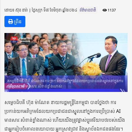
ដោយ៖ ស៊ុន ដារ៉ា ​​ | ថ្ងៃសុក្រ ទី៧ ខែមិថុនា ឆ្នាំ២០២៤
ព័ត៌មានជាតិ
1137
ព្រីន
សម្តេចធិបតី ហ៊ុន ម៉ាណែត៖ ការប្រកាន់យកអភិក្រមដែលយកប្រជាជនជាស្នូលនៅក្នុងការ
ប្រើប្រាស់ AI មានសារៈសំខាន់ខ្លាំងណាស់
សម្តេចធិបតី ហ៊ុន ម៉ាណែត នាយករដ្ឋមន្ត្រីនៃកម្ពុជា បានថ្លែងថា ការ
ប្រកាន់យកអភិក្រមដែលយកប្រជាជនជាស្នូលនៅក្នុងការប្រើប្រាស់ AI
មានសារៈសំខាន់ខ្លាំងណាស់ ហើយយើងត្រូវផ្លាស់ប្តូរឥរិយាបថរបស់យើង
ជាអ្នករៀបចំគោលនយោបាយ អ្នកស្រាវជ្រាវ និងស្ថាប័នឯកជនផងដែរ។