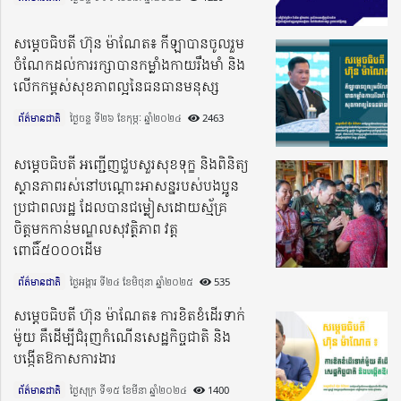
សម្តេចធិបតី ហ៊ុន ម៉ាណែត៖ កីឡាបានចូលរួម
ចំណែកដល់ការរក្សាបានកម្លាំងកាយរឹងមាំ និង
លើកកម្ពស់សុខភាពល្អនៃធនធានមនុស្ស
ព័ត៌មានជាតិ
ថ្ងៃចន្ទ ទី២៦ ខែកុម្ភៈ ឆ្នាំ២០២៤​
2463
សម្តេចធិបតី អញ្ជើញជួបសួរសុខទុក្ខ និងពិនិត្យ
ស្ថានភាពរស់នៅបណ្តោះអាសន្នរបស់បងប្អូន
ប្រជាពលរដ្ឋ ដែលបានជម្លៀសដោយស្ម័គ្រ
ចិត្តមកកាន់មណ្ឌលសុវត្ថិភាព វត្ត
ពោធិ៍៥០០០ដើម
ព័ត៌មានជាតិ
ថ្ងៃអង្គារ ទី២៤ ខែមិថុនា ឆ្នាំ២០២៥​
535
សម្តេចធិបតី ហ៊ុន ម៉ាណែត៖ ការខិតខំដើរទាក់
ម៉ូយ គឺដើម្បីជំរុញកំណើនសេដ្ឋកិច្ចជាតិ និង
បង្កើតឱកាសការងារ
ព័ត៌មានជាតិ
ថ្ងៃសុក្រ ទី១៥ ខែមីនា ឆ្នាំ២០២៤​
1400