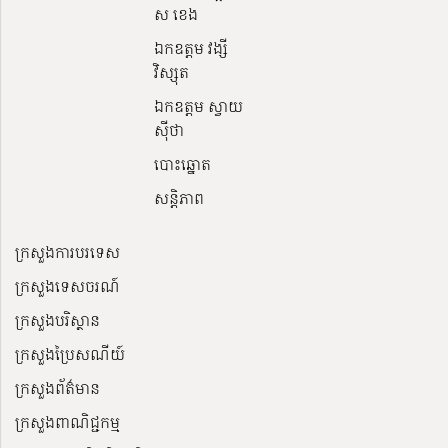
ស ខេង
ឯកឧត្តម វង្សី
វិស្សុត
ឯកឧត្តម ស្វាយ
ស៊ីថា
បោះឆ្នោត
សន្តិភាព
ក្រសួងការបរទេស
ក្រសួងទេសចរណ៍
ក្រសួងបរិស្ថាន
ក្រសួងប្រៃសណីយ៍
ក្រសួងព័ត៌មាន
ក្រសួងពាណិជ្ជកម្ម