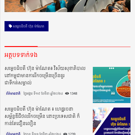
សម្ដេចធិបតី ហ៊ុន ម៉ាណែត
អត្ថបទទាក់ទង
សម្តេចធិបតី ហ៊ុន ម៉ាណែត៖ វិស័យសុខាភិបាល
នៅកម្ពុជាមានការរីកចម្រើនច្រើនគួរ
ជាទីកត់សម្គាល់
ព័ត៌មានជាតិ
ថ្ងៃអង្គារ ទី១៩ ខែមីនា ឆ្នាំ២០២៤​
1348
សម្តេចធិបតី ហ៊ុន ម៉ាណែត ៖ ហេដ្ឋរចនា
សម្ព័ន្ធឌីជីថលរីកចម្រើន នោះប្រទេសជាតិ ក៏
កាន់តែជឿនលឿន
ព័ត៌មានជាតិ
ថ្ងៃចន្ទ ទី១១ ខែមីនា ឆ្នាំ២០២៤​
1239