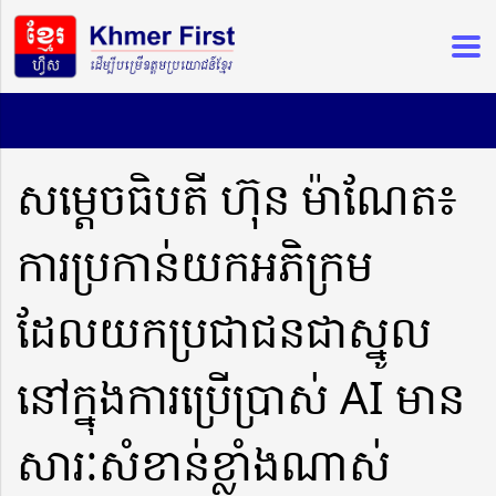
សម្តេចធិបតី ហ៊ុន ម៉ាណែត៖
ការប្រកាន់យកអភិក្រម
ដែលយកប្រជាជនជាស្នូល
នៅក្នុងការប្រើប្រាស់ AI មាន
សារៈសំខាន់ខ្លាំងណាស់