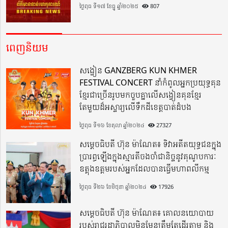
ថ្ងៃពុធ ទី១៧ ខែធ្នូ ឆ្នាំ២០២៥
807
ពេញនិយម
សង្វៀន GANZBERG KUN KHMER
FESTIVAL CONCERT នាំកំពូលអ្នកប្រយុទ្ធគុន
ខ្មែរជាច្រើនរូបមកចួបគ្នាលើសង្វៀនគុនខ្មែរ
តែមួយដ៏អស្ចារ្យលើទឹកដីខេត្តបាត់ដំបង
ថ្ងៃពុធ ទី១៦ ខែតុលា ឆ្នាំ២០២៤
27327
សម្តេចធិបតី ហ៊ុន ម៉ាណែត៖ ទិវាអតីតយុទ្ធជនក្នុង
ប្រារព្ធឡើងក្នុងស្មារតីចងចាំជានិច្ចនូវគុណូបការៈ
ឧត្តុងឧត្តមរបស់អ្នកដែលបានធ្វើមហាពលីកម្ម
ថ្ងៃពុធ ទី២៦ ខែមិថុនា ឆ្នាំ២០២៤
17926
សម្តេចធិបតី ហ៊ុន ម៉ាណែត៖ គោលនយោបាយ
របស់រាជរដ្ឋាភិបាលមិនមែនត្រឹមតែដើរតាម និង