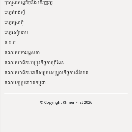
ក្រសួងសេដ្ឋកិច្ចនិង ហិរញ្ញវត្ថុ
ខេត្តកំពង់ស្ពឺ
ខេត្តត្បូងឃ្មុំ
ខេត្តសៀមរាប
គ.ជ.ប
គណៈកម្មការរដ្ឋសភា
គណៈកម្មាធិការចម្រុះកិច្ចការព្រំដែន
គណៈកម្មាធិការជាតិសម្របសម្រួលកិច្ចការព័ត៌មាន
គណបក្សប្រជាជនកម្ពុជា
© Copyright Khmer First 2026