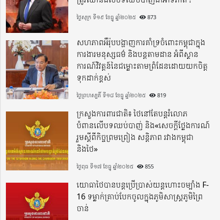
ថ្ងៃសុក្រ ទី១៩ ខែធ្នូ ឆ្នាំ២០២៥
873
សហភាពអឺរ៉ុបបង្ហាញការគាំទ្រចំពោះកម្ពុជាក្នុង
ការងារមនុស្សធម៌ និងបន្តតាមដាន អំពីស្ថាន
ការណ៍វិវត្តន៍នៃជម្លោះតាមព្រំដែនដោយយកចិត្ត
ទុកដាក់ខ្ពស់
ថ្ងៃព្រហស្បតិ៍ ទី១៨ ខែធ្នូ ឆ្នាំ២០២៥
819
ក្រសួងការពារជាតិ៖ ថៃនៅតែបន្តរំលោភ
បំពានលើបទឈប់បាញ់ និង«សេចក្តីថ្លែងការណ៍
រួមស្តីពីកិច្ចព្រមព្រៀង សន្តិភាព រវាងកម្ពុជា
និងថៃ»
ថ្ងៃពុធ ទី១៧ ខែធ្នូ ឆ្នាំ២០២៥
855
យោធាថៃបានបន្តប្រើប្រាស់យន្តហោះចម្បាំង F-
16 ទម្លាក់គ្រាប់បែកចូលក្នុងភូមិសាស្ត្រភូមិព្រៃ
ចាន់