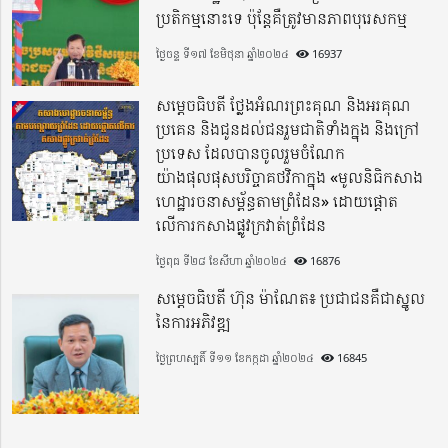
ប្រតិកម្មនោះទេ ប៉ុន្តែគឺត្រូវមានភាពបុរេសកម្ម
ថ្ងៃចន្ទ ទី១៧ ខែមិថុនា ឆ្នាំ២០២៤
16937
សម្តេចធិបតី ថ្លែងអំណរព្រះគុណ និងអរគុណ
ប្រគេន និងជូនដល់ជនរួមជាតិទាំងក្នុង​ និងក្រៅ
ប្រទេស​ ដែលបានចូលរួមចំណែក
យ៉ាងផុលផុសបរិច្ចាគថវិកាក្នុង «មូលនិធិកសាង
ហេដ្ឋារចនាសម្ព័ន្ធតាមព្រំដែន» ដោយផ្ដោត
លើការកសាងផ្លូវក្រវាត់ព្រំដែន
ថ្ងៃពុធ ទី២៨ ខែសីហា ឆ្នាំ២០២៤
16876
សម្តេចធិបតី ហ៊ុន ម៉ាណែត៖ ប្រជាជនគឺជាស្នូល
នៃការអភិវឌ្ឍ
ថ្ងៃព្រហស្បតិ៍ ទី១១ ខែកក្កដា ឆ្នាំ២០២៤
16845