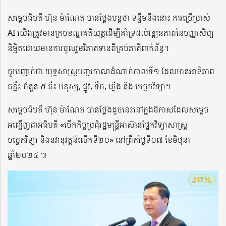
សម្តេចធិបតី ហ៊ុន ម៉ាណែត បានថ្លែងបន្តថា ទន្ទឹមនឹងនោះ ការប្រើប្រាស់
AI យើងត្រូវមានក្របខណ្ឌគតិយុត្តដើម្បីគាំទ្រដល់វឌ្ឍនភាពនៃបញ្ញាសិប្ប
និម្មិតដោយមានការចូលរួមវិភាគទានពីគ្រប់ភាគីពាក់ព័ន្ធ។
គួរបញ្ជាក់ថា យុទ្ធសាស្រ្តបញ្ចកោណដំណាក់កាលទី១ ដែលមានអាទិភាព
គន្លឹះ ចំនួន ៥ គឺ៖ មនុស្ស, ផ្លូវ, ទឹក, ភ្លើង និង បច្ចេកវិទ្យា។
សម្តេចធិបតី ហ៊ុន ម៉ាណែត បានថ្លែងដូចនេះនៅក្នុងឱកាសដែលសម្តេច
អញ្ជើញជាអធិបតី «បើកកិច្ចប្រជុំរដ្ឋមន្ត្រីអាស៊ានផ្នែកវិទ្យាសាស្ត្រ
បច្ចេកវិទ្យា និងនវានុវត្តន៍លើកទី២០» នៅព្រឹកថ្ងៃទី០៧ ខែមិថុនា
ឆ្នាំ២០២៤ ៕