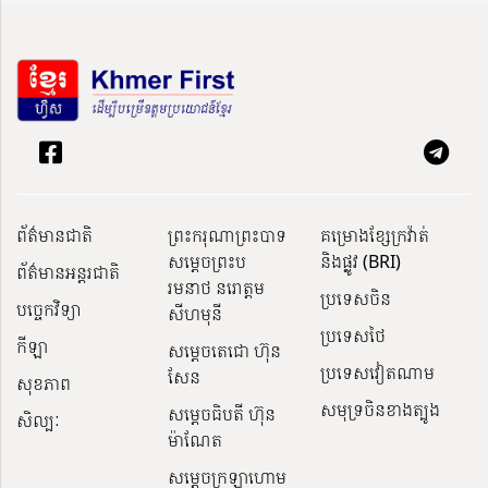
ព័ត៌មានជាតិ
ព្រះករុណាព្រះបាទ
គម្រោងខ្សែក្រវ៉ាត់
សម្តេចព្រះប
និងផ្លូវ (BRI)
ព័ត៌មានអន្តរជាតិ
រមនាថ នរោត្តម
ប្រទេសចិន
បច្ចេកវិទ្យា
សីហមុនី
ប្រទេសថៃ
កីឡា
សម្តេចតេជោ ហ៊ុន
ប្រទេសវៀតណាម
សែន
សុខភាព
សមុទ្រចិនខាងត្បូង
សម្ដេចធិបតី ហ៊ុន
សិល្បៈ
ម៉ាណែត
សម្ដេចក្រឡាហោម