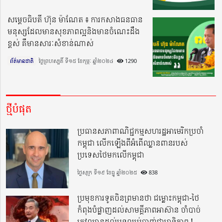
សម្តេចធិបតី ហ៊ុន ម៉ាណែត ៖ ការកសាងធនធាន
មនុស្សដែលមានសុខភាពល្អនិងមានចំណេះដឹង
ខ្ពស់ គឺមានសារៈសំខាន់ណាស់
ព័ត៌មានជាតិ
ថ្ងៃព្រហស្បតិ៍ ទី១៥ ខែកុម្ភៈ ឆ្នាំ២០២៤​
1290
ថ្មីបំផុត
ប្រធានសភាពាណិជ្ជកម្មសហរដ្ឋអាមេរិកប្រចាំ
កម្ពុជា លើកឡើងពីអំពើឈ្លានពានរបស់
ប្រទេសថៃមកលើកម្ពុជា
ថ្ងៃសុក្រ ទី១៩ ខែធ្នូ ឆ្នាំ២០២៥
838
ប្រមុខការទូតចិនព្រមានថា ជម្លោះកម្ពុជា-ថៃ
កំពុងបំផ្លាញដល់សាមគ្គីភាពអាស៊ាន ចាំបាច់
ត្រូវឈានដល់បទឈប់បាញ់ជាអាទិភាព !