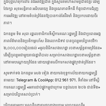
ក្នុងបុព្វហេតុការពារ និងអភិវឌ្ឍជាតិ ក្នុងស្មារតីមហាសាមគ្គីជាតិខ្មែរ ដើម្បី
ថែរក្សា សុខសន្តិភាព អធិបតេយ្យ និងបូរណភាពទឹកដី ក៏ដូចជាការជំរុញ
ការអភិវឌ្ឍ នៅតាមតំបន់ព្រំដែនឱ្យបានកាន់តែរឹងមាំ និងប្រកបដោយចីរ
ភាព។
ឯកឧត្តម ទិត សុធា រដ្ឋលេខាធិការទីស្តីការគណៈរដ្ឋមន្ត្រី និងជាប្រធានអង្គ
ភាពព័ត៌មាននិងប្រតិកម្មរហ័ស និងលោកជំទាវ បានចូលរួមបរិច្ចាគថវិកា
២,០០០,០០០រៀលដល់ «មូលនិធិកសាងហេដ្ឋា រចនាសម្ព័ន្ធតាមព្រំដែន»
ដើម្បីចូលរួមជាមួយរាជរដ្ឋាភិបាល សម្រាប់កសាងហេដ្ឋារចនាសម្ព័ន្ធនានា
នៅតាមបណ្តោយព្រំដែន ដោយផ្ដោតលើការកសាងផ្លូវក្រវាត់ព្រំដែន។
សូមទាក់ទង ឯកឧត្តម សេង ទៀង នាយករងខុទ្ទកាល័យនាយករដ្ឋមន្ត្រី
តាមរយៈ Telegram & CoolApp: 012 961 971. ទីតាំង៖ នៅទីស្តី
ការគណៈរដ្ឋមន្ត្រី «អគារជាប់ផ្លូវកម្ពុជាក្រោម បន្ទប់លេខ ២០៦ ជាន់ទី២»
សម្រាប់បរិច្ចាគសាច់ប្រាក់។
បរិច្ចាគតាមរយៈគណនីធនាគារដូចខាងក្រោម ឈ្មោះគណនី៖