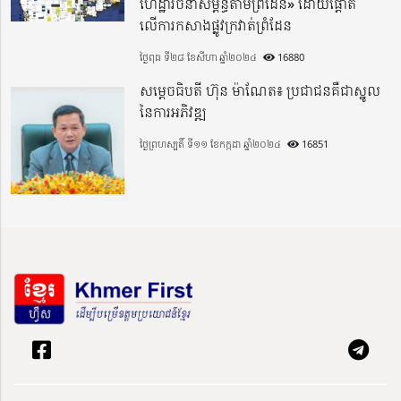
ហេដ្ឋារចនាសម្ព័ន្ធតាមព្រំដែន» ដោយផ្ដោត
លើការកសាងផ្លូវក្រវាត់ព្រំដែន
ថ្ងៃពុធ ទី២៨ ខែសីហា ឆ្នាំ២០២៤
16880
សម្តេចធិបតី ហ៊ុន ម៉ាណែត៖ ប្រជាជនគឺជាស្នូល
នៃការអភិវឌ្ឍ
ថ្ងៃព្រហស្បតិ៍ ទី១១ ខែកក្កដា ឆ្នាំ២០២៤
16851