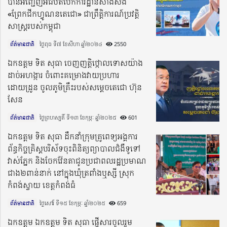
បានអញ្ជើញអធិបតីបើកការដ្ឋានសាងសង់
«ព្រែកជីកហ្វូណនតេជោ» ជាព្រឹត្តិការណ៍ប្រវត្តិ
សាស្ដ្ររបស់កម្ពុជា
ព័ត៌មានជាតិ
ថ្ងៃពុធ ទី៧ ខែសីហា ឆ្នាំ២០២៤​
2550
ឯកឧត្តម ទិត សុធា ចេញញត្តិថ្កោលទោសយ៉ាង
ដាច់អហង្ការ ចំពោះគម្រោងវាយប្រហារ
ដោយដ្រូន ចូលភូមិគ្រឹះរបស់សម្តេចតេជោ ហ៊ុន
សែន
ព័ត៌មានជាតិ
ថ្ងៃព្រហស្បតិ៍ ទី១៣ ខែកុម្ភៈ ឆ្នាំ២០២៥​
601
ឯកឧត្តម ទិត សុធា ដឹកនាំក្រុមគ្រូពេទ្យអង្គការ
ព័ន្ធកិច្ចគ្រិស្តបរិស័ទចុះពិនិត្យព្យាបាលជំងឺទូទៅ
វាស់ភ្នែក និងចែកវ៉ែនតាជូនប្រជាពលរដ្ឋប្រមាណ
ជាង២ពាន់នាក់ នៅក្នុងឃុំត្រពាំងឬស្សី ស្រុក
កំពង់ស្វាយ ខេត្តកំពង់ធំ
ព័ត៌មានជាតិ
ថ្ងៃសៅរ៍ ទី១៥ ខែកុម្ភៈ ឆ្នាំ២០២៥​
659
ឯកឧត្តម ឯកឧត្តម ទិត សុធា ផ្ញើសារចូលរួម