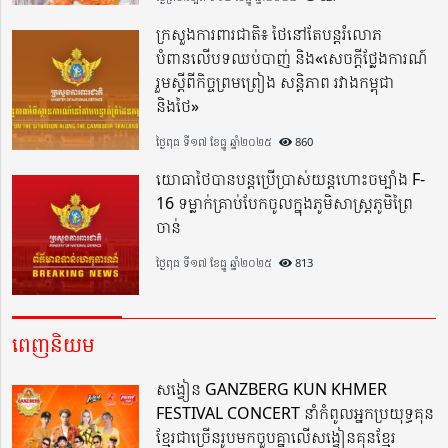
ក្រសួងការពារជាតិ៖ ថៃនៅតែបន្តរំលោភ
បំពានលើបទឈប់បាញ់ និង«សេចក្តីថ្លែងការណ៍
រួមស្តីពីកិច្ចព្រមព្រៀង សន្តិភាព រវាងកម្ពុជា
និងថៃ»
ថ្ងៃពុធ ទី១៧ ខែធ្នូ ឆ្នាំ២០២៥
860
យោធាថៃបានបន្តប្រើប្រាស់យន្តហោះចម្បាំង F-
16 ទម្លាក់គ្រាប់បែកចូលក្នុងភូមិសាស្ត្រភូមិព្រៃ
ចាន់
ថ្ងៃពុធ ទី១៧ ខែធ្នូ ឆ្នាំ២០២៥
813
ពេញនិយម
សង្វៀន GANZBERG KUN KHMER
FESTIVAL CONCERT នាំកំពូលអ្នកប្រយុទ្ធគុន
ខ្មែរជាច្រើនរូបមកចួបគ្នាលើសង្វៀនគុនខ្មែរ