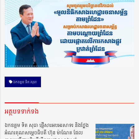
ឯកឧត្តម ទិត សុធា
អត្ថបទទាក់ទង
ឯកឧត្តម ទិត សុធា ផ្ញើសារអបអរសាទរ និងថ្លែង
អំណរគុណសម្តេចធិបតី ហ៊ុន ម៉ាណែត ដែល