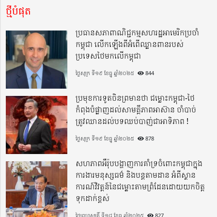
ថ្មីបំផុត
ប្រធានសភាពាណិជ្ជកម្មសហរដ្ឋអាមេរិកប្រចាំ
កម្ពុជា លើកឡើងពីអំពើឈ្លានពានរបស់
ប្រទេសថៃមកលើកម្ពុជា
ថ្ងៃសុក្រ ទី១៩ ខែធ្នូ ឆ្នាំ២០២៥
844
ប្រមុខការទូតចិនព្រមានថា ជម្លោះកម្ពុជា-ថៃ
កំពុងបំផ្លាញដល់សាមគ្គីភាពអាស៊ាន ចាំបាច់
ត្រូវឈានដល់បទឈប់បាញ់ជាអាទិភាព !
ថ្ងៃសុក្រ ទី១៩ ខែធ្នូ ឆ្នាំ២០២៥
878
សហភាពអឺរ៉ុបបង្ហាញការគាំទ្រចំពោះកម្ពុជាក្នុង
ការងារមនុស្សធម៌ និងបន្តតាមដាន អំពីស្ថាន
ការណ៍វិវត្តន៍នៃជម្លោះតាមព្រំដែនដោយយកចិត្ត
ទុកដាក់ខ្ពស់
ថ្ងៃព្រហស្បតិ៍ ទី១៨ ខែធ្នូ ឆ្នាំ២០២៥
827