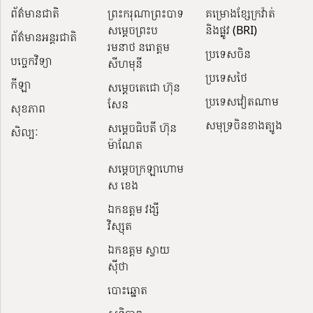
ព័ត៌មានជាតិ
ព្រះករុណាព្រះបាទ
គម្រោងខ្សែក្រវ៉ាត់
សម្តេចព្រះប
និងផ្លូវ (BRI)
ព័ត៌មានអន្តរជាតិ
រមនាថ នរោត្តម
ប្រទេសចិន
បច្ចេកវិទ្យា
សីហមុនី
ប្រទេសថៃ
កីឡា
សម្តេចតេជោ ហ៊ុន
ប្រទេសវៀតណាម
សែន
សុខភាព
សមុទ្រចិនខាងត្បូង
សម្ដេចធិបតី ហ៊ុន
សិល្បៈ
ម៉ាណែត
សម្ដេចក្រឡាហោម
ស ខេង
ឯកឧត្តម វង្សី
វិស្សុត
ឯកឧត្តម ស្វាយ
ស៊ីថា
បោះឆ្នោត