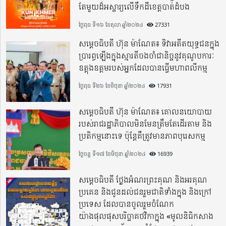
តែមួយដ៏អស្ចារ្យលើទឹកដីខេត្តបាត់ដំបង
ថ្ងៃពុធ ទី១៦ ខែតុលា ឆ្នាំ២០២៤
27331
សម្តេចធិបតី ហ៊ុន ម៉ាណែត៖ ទិវាអតីតយុទ្ធជនក្នុង
ប្រារព្ធឡើងក្នុងស្មារតីចងចាំជានិច្ចនូវគុណូបការៈ
ឧត្តុងឧត្តមរបស់អ្នកដែលបានធ្វើមហាពលីកម្ម
ថ្ងៃពុធ ទី២៦ ខែមិថុនា ឆ្នាំ២០២៤
17931
សម្តេចធិបតី ហ៊ុន ម៉ាណែត៖ គោលនយោបាយ
របស់រាជរដ្ឋាភិបាលមិនមែនត្រឹមតែដើរតាម និង
ប្រតិកម្មនោះទេ ប៉ុន្តែគឺត្រូវមានភាពបុរេសកម្ម
ថ្ងៃចន្ទ ទី១៧ ខែមិថុនា ឆ្នាំ២០២៤
16939
សម្តេចធិបតី ថ្លែងអំណរព្រះគុណ និងអរគុណ
ប្រគេន និងជូនដល់ជនរួមជាតិទាំងក្នុង​ និងក្រៅ
ប្រទេស​ ដែលបានចូលរួមចំណែក
យ៉ាងផុលផុសបរិច្ចាគថវិកាក្នុង «មូលនិធិកសាង