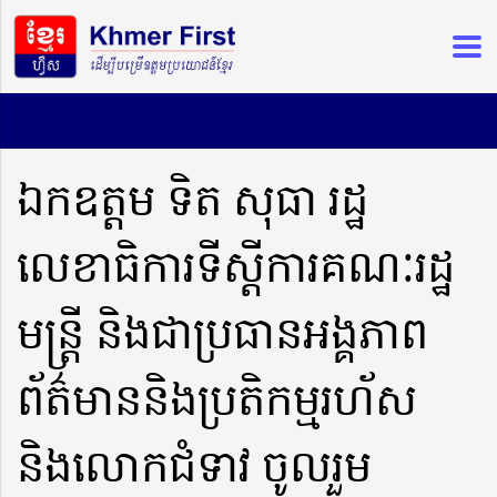
ឯកឧត្តម ទិត សុធា រដ្ឋ
លេខាធិការទីស្តីការគណៈរដ្ឋ
មន្ត្រី និងជាប្រធានអង្គភាព
ព័ត៌មាននិងប្រតិកម្មរហ័ស
និងលោកជំទាវ ចូលរួម