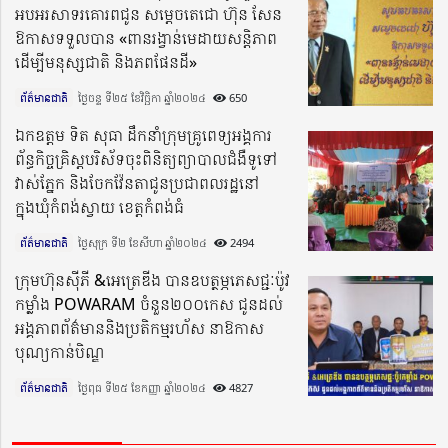
អបអរសាទរគោរពជូន សម្តេចតេជោ ហ៊ុន សែន
ឱកាសទទួលបាន «ពានរង្វាន់មេដាយសន្តិភាព
ដើម្បីមនុស្សជាតិ និងភពផែនដី»
ព័ត៌មានជាតិ
ថ្ងៃចន្ទ ទី២៥ ខែវិច្ឆិកា ឆ្នាំ២០២៤​
650
ឯកឧត្តម ទិត សុធា ដឹកនាំក្រុមគ្រូពេទ្យអង្គការ
ព័ន្ធកិច្ចគ្រិស្តបរិស័ទចុះពិនិត្យព្យាបាលជំងឺទូទៅ
វាស់ភ្នែក និងចែកវ៉ែនតាជូនប្រជាពលរដ្ឋនៅ
ក្នុងឃុំកំពង់ស្វាយ ខេត្តកំពង់ធំ
ព័ត៌មានជាតិ
ថ្ងៃសុក្រ ទី២ ខែសីហា ឆ្នាំ២០២៤​
2494
ក្រុមហ៊ុនស៊ីភី &អេត្រេឌីង បានឧបត្ថម្ភភេសជ្ជៈប៉ូវ
កម្លាំង POWARAM ចំនួន២០០កេស ជូនដល់
អង្គភាពព័ត៌មាននិងប្រតិកម្មរហ័ស នាឱកាស
បុណ្យកាន់បិណ្ឌ
ព័ត៌មានជាតិ
ថ្ងៃពុធ ទី២៥ ខែកញ្ញា ឆ្នាំ២០២៤​
4827