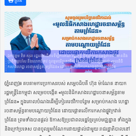
ឯកឧត្តម ទិត សុធា រដ្ឋលេខាធិការទីស្តីការគណៈរដ្ឋមន្ត្រី និងជាប្រធានអង្គភាពព័ត៌មាននិង
ប្រតិកម្មរហ័ស និងលោកជំទាវ ចូលរួមបរិច្ចាគថវិកា ២,០០០,០០០រៀលដល់ «មូលនិធិ
កសាងហេដ្ឋា រចនាសម្ព័ន្ធតាមព្រំដែន» ដោយផ្ដោតលើការកសាងផ្លូវក្រវាត់ព្រំដែន
(ភ្នំពេញ)៖ តបតាមការប្រកាសរបស់ សម្តេចធិបតី ហ៊ុន ម៉ាណែត នាយក
រដ្ឋមន្រ្តីនៃកម្ពុជា សម្រេចបង្កើត «មូលនិធិកសាងហេដ្ឋារចនាសម្ព័ន្ធតាម
ព្រំដែន» ក្នុងគោលបំណងដើម្បីកៀរគរថវិកាបន្ថែម សម្រាប់កសាង ហេដ្ឋា
រចនាសម្ព័ន្ធតាមបណ្ដោយព្រំដែន ដោយផ្ដោតលើការកសាងផ្លូវក្រវាត់
ព្រំដែន ព្រមទាំងបានផ្តល់ ឱកាសឱ្យប្រជាពលរដ្ឋខ្មែរគ្រប់មជ្ឈដ្ឋាន ទាំងក្នុង
និងក្រៅប្រទេស បានចូលរួមចំណែកដោយផ្ទាល់ជាមួយ រាជរដ្ឋាភិបាលនៅ