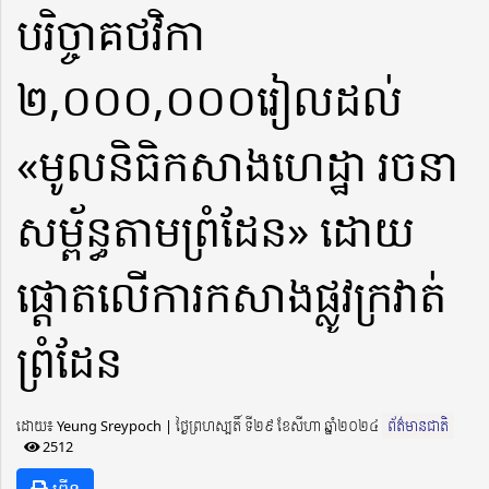
បរិច្ចាគថវិកា
២,០០០,០០០រៀលដល់
«មូលនិធិកសាងហេដ្ឋា រចនា
សម្ព័ន្ធតាមព្រំដែន» ដោយ
ផ្ដោតលើការកសាងផ្លូវក្រវាត់
ព្រំដែន
ដោយ៖ Yeung Sreypoch ​​ | ថ្ងៃព្រហស្បតិ៍ ទី២៩ ខែសីហា ឆ្នាំ២០២៤
ព័ត៌មានជាតិ
2512
ព្រីន