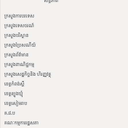
សន្តិភាព
ក្រសួងការបរទេស
ក្រសួងទេសចរណ៍
ក្រសួងបរិស្ថាន
ក្រសួងប្រៃសណីយ៍
ក្រសួងព័ត៌មាន
ក្រសួងពាណិជ្ជកម្ម
ក្រសួងសេដ្ឋកិច្ចនិង ហិរញ្ញវត្ថុ
ខេត្តកំពង់ស្ពឺ
ខេត្តត្បូងឃ្មុំ
ខេត្តសៀមរាប
គ.ជ.ប
គណៈកម្មការរដ្ឋសភា