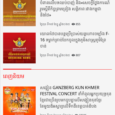
បំពានលើបទឈប់បាញ់ និង«សេចក្តីថ្លែងការណ៍
រួមស្តីពីកិច្ចព្រមព្រៀង សន្តិភាព រវាងកម្ពុជា
និងថៃ»
ថ្ងៃពុធ ទី១៧ ខែធ្នូ ឆ្នាំ២០២៥
855
យោធាថៃបានបន្តប្រើប្រាស់យន្តហោះចម្បាំង F-
16 ទម្លាក់គ្រាប់បែកចូលក្នុងភូមិសាស្ត្រភូមិព្រៃ
ចាន់
ថ្ងៃពុធ ទី១៧ ខែធ្នូ ឆ្នាំ២០២៥
807
ពេញនិយម
សង្វៀន GANZBERG KUN KHMER
FESTIVAL CONCERT នាំកំពូលអ្នកប្រយុទ្ធគុន
ខ្មែរជាច្រើនរូបមកចួបគ្នាលើសង្វៀនគុនខ្មែរ
តែមួយដ៏អស្ចារ្យលើទឹកដីខេត្តបាត់ដំបង