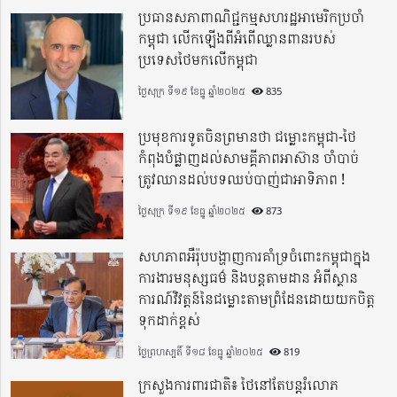
ប្រធានសភាពាណិជ្ជកម្មសហរដ្ឋអាមេរិកប្រចាំ
កម្ពុជា លើកឡើងពីអំពើឈ្លានពានរបស់
ប្រទេសថៃមកលើកម្ពុជា
ថ្ងៃសុក្រ ទី១៩ ខែធ្នូ ឆ្នាំ២០២៥
835
ប្រមុខការទូតចិនព្រមានថា ជម្លោះកម្ពុជា-ថៃ
កំពុងបំផ្លាញដល់សាមគ្គីភាពអាស៊ាន ចាំបាច់
ត្រូវឈានដល់បទឈប់បាញ់ជាអាទិភាព !
ថ្ងៃសុក្រ ទី១៩ ខែធ្នូ ឆ្នាំ២០២៥
873
សហភាពអឺរ៉ុបបង្ហាញការគាំទ្រចំពោះកម្ពុជាក្នុង
ការងារមនុស្សធម៌ និងបន្តតាមដាន អំពីស្ថាន
ការណ៍វិវត្តន៍នៃជម្លោះតាមព្រំដែនដោយយកចិត្ត
ទុកដាក់ខ្ពស់
ថ្ងៃព្រហស្បតិ៍ ទី១៨ ខែធ្នូ ឆ្នាំ២០២៥
819
ក្រសួងការពារជាតិ៖ ថៃនៅតែបន្តរំលោភ