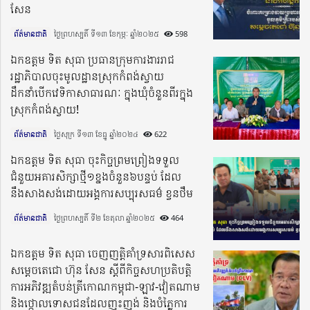
សែន
ព័ត៌មានជាតិ
ថ្ងៃព្រហស្បតិ៍ ទី១៣ ខែកុម្ភៈ ឆ្នាំ២០២៥​
598
ឯកឧត្តម ទិត សុធា ប្រធានក្រុមការងាររាជ
រដ្ឋាភិបាលចុះមូលដ្ឋានស្រុកកំពង់ស្វាយ
ដឹកនាំបើកវេទិកាសាធារណៈ ក្នុងឃុំចំនួនពីរក្នុង
ស្រុកកំពង់ស្វាយ!
ព័ត៌មានជាតិ
ថ្ងៃសុក្រ ទី១៣ ខែធ្នូ ឆ្នាំ២០២៤​
622
ឯកឧត្តម ទិត សុធា ចុះកិច្ចព្រមព្រៀងទទួល
ជំនួយអគារសិក្សាថ្មី១ខ្នងចំនួន៦បន្ទប់ ដែល
នឹងសាងសង់ដោយអង្គការសប្បុរសធម៌ ខ្វនថឹម
ព័ត៌មានជាតិ
ថ្ងៃព្រហស្បតិ៍ ទី២ ខែតុលា ឆ្នាំ២០២៥​
464
ឯកឧត្តម ទិត សុធា ចេញញត្តិគាំទ្រសារពិសេស
សម្តេចតេជោ ហ៊ុន សែន ស្តីពីកិច្ចសហប្រតិបត្តិ
ការអភិវឌ្ឍតំបន់ត្រីកោណកម្ពុជា-ឡាវ-វៀតណាម
និងថ្កោលទោសជនដែលញុះញង់ និងបំភ្លៃការ