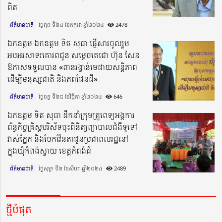
ពិត
ព័ត៌មានជាតិ
ថ្ងៃពុធ ទី២៤ ខែកក្កដា ឆ្នាំ២០២៤​
2478
ឯកឧត្តម ឯកឧត្តម ទិត សុធា ផ្ញើសារចូលរួម
អបអរសាទរគោរពជូន សម្តេចតេជោ ហ៊ុន សែន
ឱកាសទទួលបាន «ពានរង្វាន់មេដាយសន្តិភាព
ដើម្បីមនុស្សជាតិ និងភពផែនដី»
ព័ត៌មានជាតិ
ថ្ងៃចន្ទ ទី២៥ ខែវិច្ឆិកា ឆ្នាំ២០២៤​
646
ឯកឧត្តម ទិត សុធា ដឹកនាំក្រុមគ្រូពេទ្យអង្គការ
ព័ន្ធកិច្ចគ្រិស្តបរិស័ទចុះពិនិត្យព្យាបាលជំងឺទូទៅ
វាស់ភ្នែក និងចែកវ៉ែនតាជូនប្រជាពលរដ្ឋនៅ
ក្នុងឃុំកំពង់ស្វាយ ខេត្តកំពង់ធំ
ព័ត៌មានជាតិ
ថ្ងៃសុក្រ ទី២ ខែសីហា ឆ្នាំ២០២៤​
2489
ថ្មីបំផុត