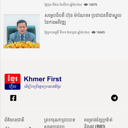
ថ្ងៃពុធ ទី២៨ ខែសីហា ឆ្នាំ២០២៤
16876
សម្តេចធិបតី ហ៊ុន ម៉ាណែត៖ ប្រជាជនគឺជាស្នូល
នៃការអភិវឌ្ឍ
ថ្ងៃព្រហស្បតិ៍ ទី១១ ខែកក្កដា ឆ្នាំ២០២៤
16845
ព័ត៌មានជាតិ
ព្រះករុណាព្រះបាទ
គម្រោងខ្សែក្រវ៉ាត់
សម្តេចព្រះប
និងផ្លូវ (BRI)