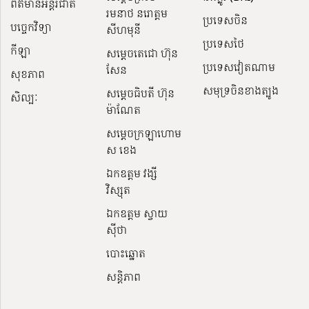
ព័ត៌មានអន្តរជាតិ
រមនាថ នរោត្តម
ប្រទេសចិន
បច្ចេកវិទ្យា
សីហមុនី
ប្រទេសថៃ
កីឡា
សម្តេចតេជោ ហ៊ុន
ប្រទេសវៀតណាម
សែន
សុខភាព
សមុទ្រចិនខាងត្បូង
សម្ដេចធិបតី ហ៊ុន
សិល្បៈ
ម៉ាណែត
សម្ដេចក្រឡាហោម
ស ខេង
ឯកឧត្តម វង្សី
វិស្សុត
ឯកឧត្តម ស្វាយ
ស៊ីថា
បោះឆ្នោត
សន្តិភាព