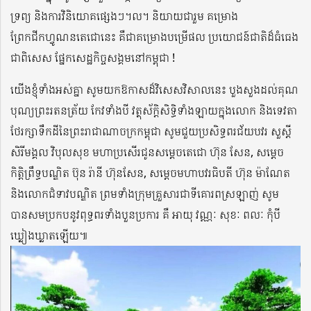
ទ្រព្យ និងការវិនិយោគផ្សេងៗ។ល។ និយាយជារួម គម្រោង
ព្រែកជីកហ្វូណនតេជោនេះ គឺជាគម្រោងបម្រើផល ប្រយោជន៍ជាតិដ៏ធំធេង
ជាពិសេស ផ្នែកសេដ្ឋកិច្ចសង្គមនៅកម្ពុជា !
យើងខ្ញុំទាំងអស់គ្នា សូមយកឱកាសដ៏វិសេសវិសាលនេះ បួងសួងដល់គុណ
បុណ្យព្រះរតនត្រ័យ កែវទាំងបី វត្ថុស័ក្តិសិទ្ធិទាំងឡាយក្នុងលោក និងទេវតា
ថែរក្សាទឹកដីនៃព្រះរាជាណាចក្រកម្ពុជា សូមជួយប្រសិទ្ធពរជ័យបវរ សួស្តី
សិរីមង្គល វិបុលសុខ មហាប្រសើរជូនសម្តេចតេជោ ហ៊ុន សែន, សម្តេច
កិត្តិព្រឹទ្ធបណ្ឌិត ប៊ុន រ៉ានី ហ៊ុនសែន, សម្តេចមហាបវរធិបតី ហ៊ុន ម៉ាណែត
និងលោកជំទាវបណ្ឌិត ព្រមទាំងក្រុមគ្រួសារជាទីគោរពស្រឡាញ់ សូម
បានសមប្រកបនូវពុទ្ធពរទាំងបួនប្រការ គឺ អាយុ វណ្ណៈ សុខៈ ពលៈ កុំបី
ឃ្លៀងឃ្លាតឡើយ៕