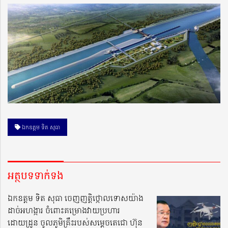
ឯកឧត្តម ទិត សុធា
អត្ថបទទាក់ទង
ឯកឧត្តម ទិត សុធា ចេញញត្តិថ្កោលទោសយ៉ាង
ដាច់អហង្ការ ចំពោះគម្រោងវាយប្រហារ
ដោយដ្រូន ចូលភូមិគ្រឹះរបស់សម្តេចតេជោ ហ៊ុន