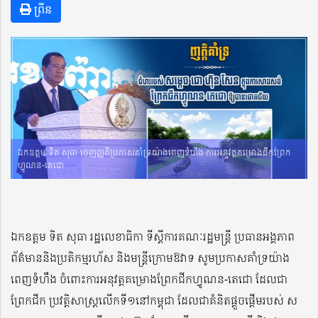
ព្រីន
ឯកឧត្តម ទិត សុធា ចេញញ្ញតិប្រកាសគាំទ្រយ៉ាងពេញទំហឹង ការអនុវត្តគម្រោងជីកព្រែក
ហ្វូណន-តេជោ
ឯកឧត្តម ទិត សុធា រដ្ឋលេខាធិកា ទីស្តីការគណៈរដ្ឋមន្រ្តី ប្រធានអង្គភាព
ព័ត៌មាននិងប្រតិកម្មរហ័ស និងមន្ត្រីក្រោមឱវាទ សូមប្រកាសគាំទ្រយ៉ាង
ពេញទំហឹង ចំពោះការអនុវត្តគម្រោងព្រែកជីកហ្វូណន-តេជោ ដែលជា
ព្រែកជីក ប្រវត្តិសាស្ត្រលើកទី១នៅកម្ពុជា ដែលជាគំនិតផ្តួចផ្តើមរបស់ ស