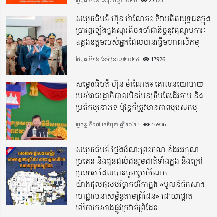
ថ្ងៃពុធ ទី១៦ ខែតុលា ឆ្នាំ២០២៤
27325
សម្តេចធិបតី ហ៊ុន ម៉ាណែត៖ ទិវាអតីតយុទ្ធជនក្នុង
ប្រារព្ធឡើងក្នុងស្មារតីចងចាំជានិច្ចនូវគុណូបការៈ
ឧត្តុងឧត្តមរបស់អ្នកដែលបានធ្វើមហាពលីកម្ម
ថ្ងៃពុធ ទី២៦ ខែមិថុនា ឆ្នាំ២០២៤
17926
សម្តេចធិបតី ហ៊ុន ម៉ាណែត៖ គោលនយោបាយ
របស់រាជរដ្ឋាភិបាលមិនមែនត្រឹមតែដើរតាម និង
ប្រតិកម្មនោះទេ ប៉ុន្តែគឺត្រូវមានភាពបុរេសកម្ម
ថ្ងៃចន្ទ ទី១៧ ខែមិថុនា ឆ្នាំ២០២៤
16936
សម្តេចធិបតី ថ្លែងអំណរព្រះគុណ និងអរគុណ
ប្រគេន និងជូនដល់ជនរួមជាតិទាំងក្នុង​ និងក្រៅ
ប្រទេស​ ដែលបានចូលរួមចំណែក
យ៉ាងផុលផុសបរិច្ចាគថវិកាក្នុង «មូលនិធិកសាង
ហេដ្ឋារចនាសម្ព័ន្ធតាមព្រំដែន» ដោយផ្ដោត
លើការកសាងផ្លូវក្រវាត់ព្រំដែន