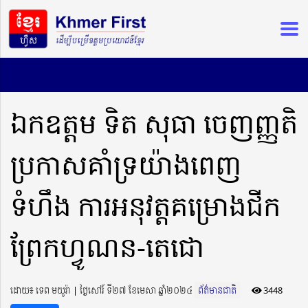
ឯកឧត្តម ទិត សុធា ចេញញ្ញតិ
ប្រកាសគាំទ្រយ៉ាងពេញ
ទំហឹង ការអនុវត្តគម្រោងជីក
ព្រែកហ្វូណន-តេជោ
ដោយ៖ ទេព មយូរ៉ា ​​ | ថ្ងៃសៅរ៍ ទី២៧ ខែមេសា ឆ្នាំ២០២៤
ព័ត៌មានជាតិ
3448