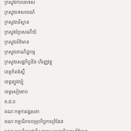
ក្រសួងការបរទេស
ក្រសួងទេសចរណ៍
ក្រសួងបរិស្ថាន
ក្រសួងប្រៃសណីយ៍
ក្រសួងព័ត៌មាន
ក្រសួងពាណិជ្ជកម្ម
ក្រសួងសេដ្ឋកិច្ចនិង ហិរញ្ញវត្ថុ
ខេត្តកំពង់ស្ពឺ
ខេត្តត្បូងឃ្មុំ
ខេត្តសៀមរាប
គ.ជ.ប
គណៈកម្មការរដ្ឋសភា
គណៈកម្មាធិការចម្រុះកិច្ចការព្រំដែន