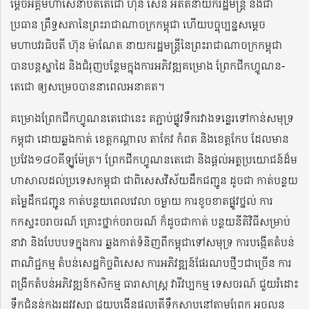
ម្តេចអគ្គមហាសេនាបតីតេជោ ហ៊ុន សែន អតីតនាយករដ្ឋមន្ត្រី និងជា
ប្រធាន ព្រឹទ្ធសភានៃព្រះរាជាណាចក្រកម្ពុជា ហើយបច្ចុប្បន្នសម្តេច
មហាបវរធិបតី ហ៊ុន ម៉ាណែត នាយករដ្ឋមន្ត្រីនៃព្រះរាជាណាចក្រកម្ពុជា
បានបន្តស្នាដៃ និងជំរុញបន្ថែមក្នុងការអភិវឌ្ឍគម្រោង ព្រែកជីកហ្វូណន-
តេជោ ឲ្យសម្រេចបាននាពេលអនាគត។
គម្រោងព្រែកជីកហ្វូណនតេជោនេះ តភ្ជាប់ផ្លូវទឹករវាងទន្លេរទៅកាន់សមុទ្រ
កម្ពុជា ដោយឆ្លងកាត់ ខេត្តកណ្តាល តាកែវ កំពត និងខេត្តកែប ដែលមាន
ប្រវែង១៨០គីឡូម៉ែត្រ។ ព្រែកជីកហ្វូណនតេជោ និងផ្តល់អត្ថប្រយោជន៍ដ៏ម
ហាសាលដល់ប្រទេសកម្ពុជា ជាពិសេសវិស័យដឹកជញ្ជូន ដូចជា កាត់បន្ថយ
តម្លៃដឹកជញ្ជូន កាត់បន្ថយពេលវេលា ចម្ងាយ ការខូចខាតផ្លូវថ្នល់ ការ
កកស្ទះចរាចរណ៍ គ្រោះថ្នាក់ចរាចរណ៍ ក៏ដូចជាកាត់ បន្ថយនីតិវិធីសម្រាប់
នាវា និងបែបបទក្នុងការ ឆ្លងកាត់ទំនិញពីកម្ពុជាទៅសមុទ្រ ការបង្កើតតំបន់
ពាណិជ្ជកម្ម តំបន់សេដ្ឋកិច្ចពិសេស ការអភិវឌ្ឍន៍ផែរណបថ្មីៗជាច្រើន ការ
ពង្រីកតំបន់អភិវឌ្ឍន៍កសិកម្ម ធារាសាស្ត្រ វារីវប្បកម្ម ទេសចរណ៍ ជួយរំដោះ
ទឹកជំនន់ក្នុងរដូវវស្សា ជួយបង្កើនផលត្រីទឹកសាបនៅតាមព្រែក អចលន