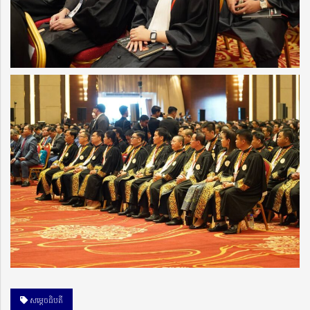
សម្តេចធិបតី