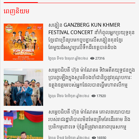
ពេញនិយម
សង្វៀន GANZBERG KUN KHMER
FESTIVAL CONCERT នាំកំពូលអ្នកប្រយុទ្ធគុន
ខ្មែរជាច្រើនរូបមកចួបគ្នាលើសង្វៀនគុនខ្មែរ
តែមួយដ៏អស្ចារ្យលើទឹកដីខេត្តបាត់ដំបង
ថ្ងៃពុធ ទី១៦ ខែតុលា ឆ្នាំ២០២៤
27316
សម្តេចធិបតី ហ៊ុន ម៉ាណែត៖ ទិវាអតីតយុទ្ធជនក្នុង
ប្រារព្ធឡើងក្នុងស្មារតីចងចាំជានិច្ចនូវគុណូបការៈ
ឧត្តុងឧត្តមរបស់អ្នកដែលបានធ្វើមហាពលីកម្ម
ថ្ងៃពុធ ទី២៦ ខែមិថុនា ឆ្នាំ២០២៤
17920
សម្តេចធិបតី ហ៊ុន ម៉ាណែត៖ គោលនយោបាយ
របស់រាជរដ្ឋាភិបាលមិនមែនត្រឹមតែដើរតាម និង
ប្រតិកម្មនោះទេ ប៉ុន្តែគឺត្រូវមានភាពបុរេសកម្ម
ថ្ងៃចន្ទ ទី១៧ ខែមិថុនា ឆ្នាំ២០២៤
16930