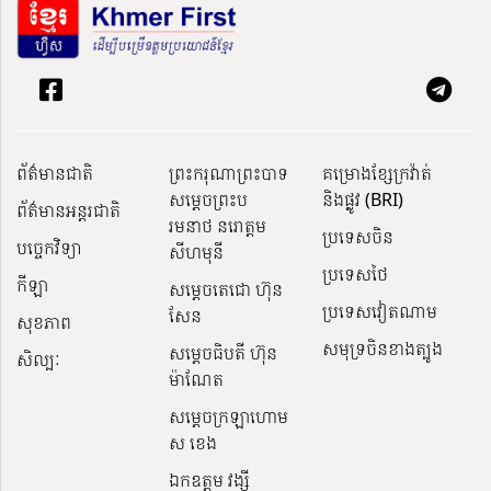
ព័ត៌មានជាតិ
ព្រះករុណាព្រះបាទ
គម្រោងខ្សែក្រវ៉ាត់
សម្តេចព្រះប
និងផ្លូវ (BRI)
ព័ត៌មានអន្តរជាតិ
រមនាថ នរោត្តម
ប្រទេសចិន
បច្ចេកវិទ្យា
សីហមុនី
ប្រទេសថៃ
កីឡា
សម្តេចតេជោ ហ៊ុន
ប្រទេសវៀតណាម
សែន
សុខភាព
សមុទ្រចិនខាងត្បូង
សម្ដេចធិបតី ហ៊ុន
សិល្បៈ
ម៉ាណែត
សម្ដេចក្រឡាហោម
ស ខេង
ឯកឧត្តម វង្សី