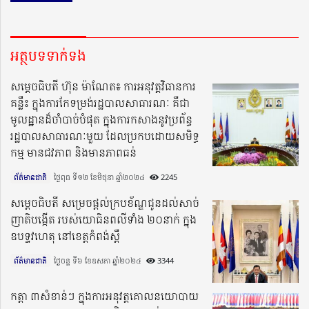
អត្ថបទទាក់ទង
សម្តេចធិបតី ហ៊ុន ម៉ាណែត៖ ការអនុវត្តវិធានការ
គន្លឹះ ក្នុងការកែទម្រង់រដ្ឋបាលសាធារណៈ គឺជា
មូលដ្ឋានដ៏ចាំបាច់បំផុត ក្នុងការកសាងនូវប្រព័ន្ធ
រដ្ឋបាលសាធារណៈមួយ ដែលប្រកបដោយសមិទ្ធ
កម្ម មានជវភាព និងមានភាពធន់
ព័ត៌មានជាតិ
ថ្ងៃពុធ ទី១២ ខែមិថុនា ឆ្នាំ២០២៤​
2245
សម្តេចធិបតី សម្រេចផ្តល់ក្របខ័ណ្ឌជូនដល់សាច់
ញាតិបង្កើត របស់យោធិនពលីទាំង ២០នាក់ ក្នុង
ឧបទ្ទវហេតុ នៅខេត្តកំពង់ស្ពឺ
ព័ត៌មានជាតិ
ថ្ងៃចន្ទ ទី៦ ខែឧសភា ឆ្នាំ២០២៤​
3344
កត្តា ៣សំខាន់ៗ ក្នុងការអនុវត្តគោលនយោបាយ