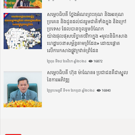
សម្តេចធិបតី ថ្លែងអំណរព្រះគុណ និងអរគុណ
ប្រគេន និងជូនដល់ជនរួមជាតិទាំងក្នុង​ និងក្រៅ
ប្រទេស​ ដែលបានចូលរួមចំណែក
យ៉ាងផុលផុសបរិច្ចាគថវិកាក្នុង «មូលនិធិកសាង
ហេដ្ឋារចនាសម្ព័ន្ធតាមព្រំដែន» ដោយផ្ដោត
លើការកសាងផ្លូវក្រវាត់ព្រំដែន
ថ្ងៃពុធ ទី២៨ ខែសីហា ឆ្នាំ២០២៤
16872
សម្តេចធិបតី ហ៊ុន ម៉ាណែត៖ ប្រជាជនគឺជាស្នូល
នៃការអភិវឌ្ឍ
ថ្ងៃព្រហស្បតិ៍ ទី១១ ខែកក្កដា ឆ្នាំ២០២៤
16840