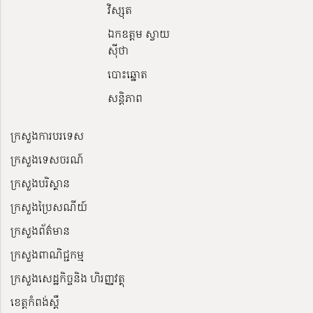
វិស្សុត
ឯកឧត្តម ស្វាយ
ស៊ីថា
បោះឆ្នោត
សន្តិភាព
ក្រសួងការបរទេស
ក្រសួងទេសចរណ៍
ក្រសួងបរិស្ថាន
ក្រសួងប្រៃសណីយ៍
ក្រសួងព័ត៌មាន
ក្រសួងពាណិជ្ជកម្ម
ក្រសួងសេដ្ឋកិច្ចនិង ហិរញ្ញវត្ថុ
ខេត្តកំពង់ស្ពឺ