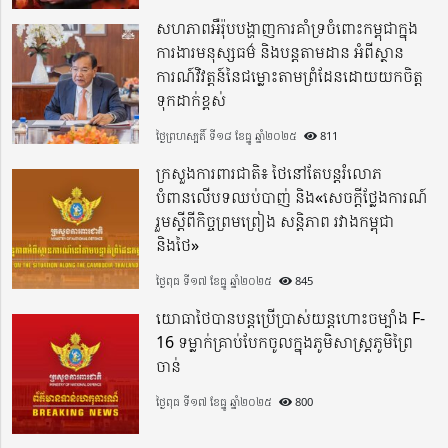
សហភាពអឺរ៉ុបបង្ហាញការគាំទ្រចំពោះកម្ពុជាក្នុង
ការងារមនុស្សធម៌ និងបន្តតាមដាន អំពីស្ថាន
ការណ៍វិវត្តន៍នៃជម្លោះតាមព្រំដែនដោយយកចិត្ត
ទុកដាក់ខ្ពស់
ថ្ងៃព្រហស្បតិ៍ ទី១៨ ខែធ្នូ ឆ្នាំ២០២៥
811
ក្រសួងការពារជាតិ៖ ថៃនៅតែបន្តរំលោភ
បំពានលើបទឈប់បាញ់ និង«សេចក្តីថ្លែងការណ៍
រួមស្តីពីកិច្ចព្រមព្រៀង សន្តិភាព រវាងកម្ពុជា
និងថៃ»
ថ្ងៃពុធ ទី១៧ ខែធ្នូ ឆ្នាំ២០២៥
845
យោធាថៃបានបន្តប្រើប្រាស់យន្តហោះចម្បាំង F-
16 ទម្លាក់គ្រាប់បែកចូលក្នុងភូមិសាស្ត្រភូមិព្រៃ
ចាន់
ថ្ងៃពុធ ទី១៧ ខែធ្នូ ឆ្នាំ២០២៥
800