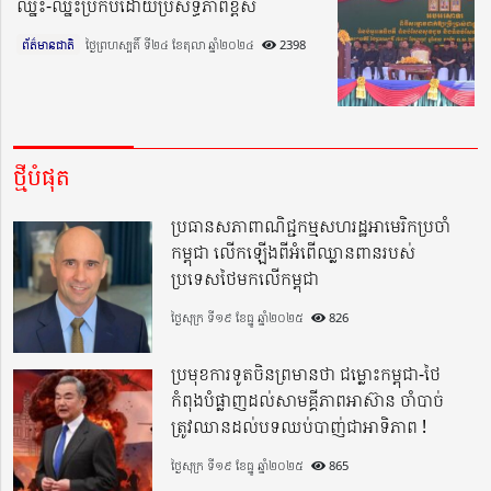
ឈ្នះ-ឈ្នះប្រកបដោយប្រសិទ្ធភាពខ្ពស់
ព័ត៌មានជាតិ
ថ្ងៃព្រហស្បតិ៍ ទី២៤ ខែតុលា ឆ្នាំ២០២៤​
2398
ថ្មីបំផុត
ប្រធានសភាពាណិជ្ជកម្មសហរដ្ឋអាមេរិកប្រចាំ
កម្ពុជា លើកឡើងពីអំពើឈ្លានពានរបស់
ប្រទេសថៃមកលើកម្ពុជា
ថ្ងៃសុក្រ ទី១៩ ខែធ្នូ ឆ្នាំ២០២៥
826
ប្រមុខការទូតចិនព្រមានថា ជម្លោះកម្ពុជា-ថៃ
កំពុងបំផ្លាញដល់សាមគ្គីភាពអាស៊ាន ចាំបាច់
ត្រូវឈានដល់បទឈប់បាញ់ជាអាទិភាព !
ថ្ងៃសុក្រ ទី១៩ ខែធ្នូ ឆ្នាំ២០២៥
865