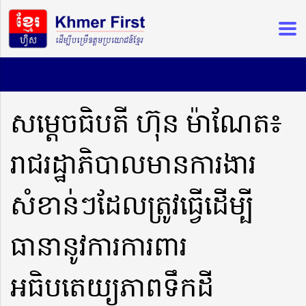
សម្តេចធិបតី ហ៊ុន ម៉ាណែត៖
រាជរដ្ឋាភិបាលមានការងារ
សំខាន់ៗដែលត្រូវធ្វើដើម្បី
ធានានូវការការពារ
អធិបតេយ្យភាពទឹកដី