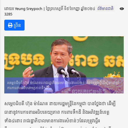
ដោយ៖ Yeung Sreypoch ​​ | ថ្ងៃព្រហស្បតិ៍ ទី៥ ខែកញ្ញា ឆ្នាំ២០២៤
ព័ត៌មានជាតិ
3285
ព្រីន
សម្តេចធិបតី ហ៊ុន ម៉ាណែត៖ រាជរដ្ឋាភិបាលមានការងារសំខាន់ៗដែលត្រូវធ្វើដើម្បីធានានូវ
ការការពារអធិបតេយ្យភាពទឹកដី
សម្តេចធិបតី ហ៊ុន ម៉ាណែត នាយករដ្ឋមន្ត្រីនៃកម្ពុជា បានថ្លែងថា ដើម្បី
ធានានូវការការពារអធិបតេយ្យភាព ការពារទឹកដី និងអភិវឌ្ឍន៍ខេត្ត
ទាំង៤នោះ រាជរដ្ឋាភិបាលមានការងារសំខាន់ៗដែលត្រូវធ្វើ៖