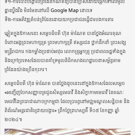
ទី១-ការបោះបង្គោលព្រំដែនកំណត់ឱ្យបានច្បាស់ដោយផ្អែកទៅលើមូល
ដ្ឋានប្លឹងរឹង មិនមែននៅលើ Google Map នោះទេ
ទី២-ការអភិវឌ្ឍតំបន់ព្រំដែនដោយយកប្រជាជនធ្វើជារបងការពារ
ឆ្លៀតក្នុងឱកាសនេះ សម្តេចធិបតី ហ៊ុន ម៉ាណែត បានថ្លែងអំណរគុណ
ចំពោះអង្គព្រះមហាក្សត្រ ព្រះមហាក្សត្រី ឥស្សរជន ថ្នាក់ដឹកនាំ ព្រះសង្ឃ
មន្រ្តីរាជការ កងកម្លាំងប្រដាប់អាវុធ លោកគ្រូអ្នកគ្រូ ប្រជាពលរដ្ឋទាំងក្នុង
និងក្រៅប្រទេសដែលបានគាំទ្រមូលនិធិកសាងហេដ្ឋារចនាសម្ព័ន្ធតាម
ព្រំដែនយ៉ាងច្រើនកុះករ។
សម្តេចធិបតី ហ៊ុន ម៉ាណែត បានថ្លែងដូចនេះនៅក្នុងឱកាសដែលសម្តេច
«អញ្ជើញចែកសញ្ញាបត្រជូនសិស្សមេធាវី និងសិក្ខាកាមមេធាវី នៃគណៈ
មេធាវីនៃព្រះរាជាណាចក្រកម្ពុជា ដែលប្រារព្ធនៅមជ្ឈមណ្ឌលសន្និបាត និង
ពិព័រណ៍អន្តរជាតិជ្រោយចង្វារ» ព្រឹកថ្ងៃព្រហស្បតិ៍ ទី០៥ ខែកញ្ញា ឆ្នាំ
២០២៤៕